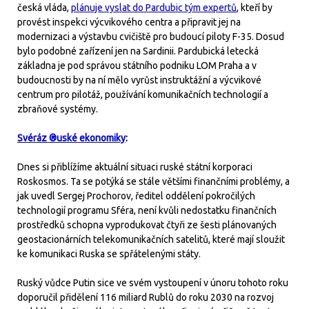
česká vláda,
plánuje vyslat do Pardubic tým expertů
, kteří by
provést inspekci výcvikového centra a připravit jej na
modernizaci a výstavbu cvičiště pro budoucí piloty F-35. Dosud
bylo podobné zařízení jen na Sardinii. Pardubická letecká
základna je pod správou státního podniku LOM Praha a v
budoucnosti by na ní mělo vyrůst instruktážní a výcvikové
centrum pro pilotáž, používání komunikačních technologií a
zbraňové systémy.
Svéráz ®uské ekonomiky
:
Dnes si přiblížíme aktuální situaci ruské státní korporaci
Roskosmos. Ta se potýká se stále většími finančními problémy, a
jak uvedl Sergej Prochorov, ředitel oddělení pokročilých
technologií programu Sféra, není kvůli nedostatku finančních
prostředků schopna vyprodukovat čtyři ze šesti plánovaných
geostacionárních telekomunikačních satelitů, které mají sloužit
ke komunikaci Ruska se spřátelenými státy.
Ruský vůdce Putin sice ve svém vystoupení v únoru tohoto roku
doporučil přidělení 116 miliard Rublů do roku 2030 na rozvoj