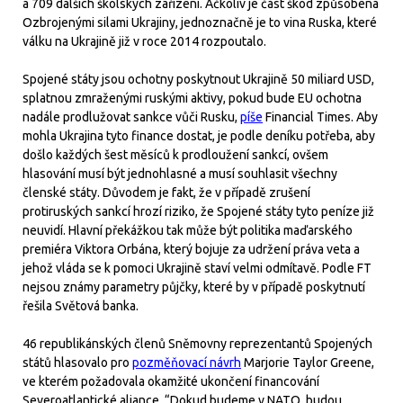
a 709 dalších školských zařízení. Ačkoliv je část škod způsobena
Ozbrojenými silami Ukrajiny, jednoznačně je to vina Ruska, které
válku na Ukrajině již v roce 2014 rozpoutalo.
Spojené státy jsou ochotny poskytnout Ukrajině 50 miliard USD,
splatnou zmraženými ruskými aktivy, pokud bude EU ochotna
nadále prodlužovat sankce vůči Rusku,
píše
Financial Times. Aby
mohla Ukrajina tyto finance dostat, je podle deníku potřeba, aby
došlo každých šest měsíců k prodloužení sankcí, ovšem
hlasování musí být jednohlasné a musí souhlasit všechny
členské státy. Důvodem je fakt, že v případě zrušení
protiruských sankcí hrozí riziko, že Spojené státy tyto peníze již
neuvidí. Hlavní překážkou tak může být politika maďarského
premiéra Viktora Orbána, který bojuje za udržení práva veta a
jehož vláda se k pomoci Ukrajině staví velmi odmítavě. Podle FT
nejsou známy parametry půjčky, které by v případě poskytnutí
řešila Světová banka.
46 republikánských členů Sněmovny reprezentantů Spojených
států hlasovalo pro
pozměňovací návrh
Marjorie Taylor Greene,
ve kterém požadovala okamžité ukončení financování
Severoatlantické aliance. “Dokud budeme v NATO, budou