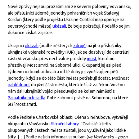
Nové zprávy nejsou prozatím ani ze severní poloviny Vovčansku,
ale příslušníci úderné jednotky pohraničních vojsk Stalevyj
Kordon (který podle projektu Ukraine Control map operuje na
severovýchodě města)
ukázali
, že boje pokračují. Podařilo se jim
dokonce získat zajatce.
Ukrajinci
ukázali
(podle některých
zdrojů
má jít o příslušníky
ukrajinské vojenské rozvědky HUR), jak se dostávají do centrální
části Vovčansku přes nechvalně proslulý
most
, kterému
přezdívají Most smrti, na Soborné ulici. Okupanti jej asi před
týdnem rozbombardovali a od té doby jej využívají jen pěší
jednotky, když se do této část iměsta potřebují dostat. Možnost
nahlédnout
do jižní části města, která leží až za řekou Vovčou,
nám dali ukrajinští vojáci přesouvající se kolem náměstí s
Památníkem letadla
. Poté zahnout právě na Sobornou, na které
leží Most smrti.
Podle ředitele Charkovské oblasti, Oleha Siněhubova, vytvářejí
okupanti u Vovčansku
filtrační tábory
. “Civilisté, kteří v
okupovaných částech města zůstali, jsou využíváni jako lidské
štíty. […] Podle našich informací jsou tam (
ve Vovčansku – pozn.