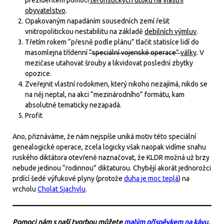
obyvatelstvo
.
Opakovaným napadáním sousedních zemí řešit
vnitropolitickou nestabilitu na základě
debilních výmluv
.
Třetím rokem “přesně podle plánu” tlačit statisíce lidí do
masomlejna třídenní
“speciální vojenské operace”
války
. V
mezičase utahovat šrouby a likvidovat poslední zbytky
opozice.
Zveřejnit vlastní rodokmen, který nikoho nezajímá, nikdo se
na něj neptal, na akci “mezinárodního” formátu, kam
absolutně tematicky nezapadá.
Profit
Ano, přiznáváme, že nám nejspíše uniká motiv této speciální
genealogické operace, zcela logicky však naopak vidíme snahu
ruského diktátora otevřeně naznačovat, že KLDR možná už brzy
nebude jedinou “rodinnou” diktaturou. Chybějí akorát jednorožci
prdící šedé výfukové plyny (protože
duha je moc teplá
) na
vrcholu
Cholat Sjachylu
.
Pomoci nám s naší tvorbou můžete
malým příspěvkem na kávu
,