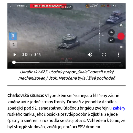
Ukrajinský 425. útočný prapor „Skala“ odrazil ruský
mechanizovaný útok. Natočena byla i živá pochodeň
Charkovská situace:
V lypeckém směru nejsou hlášeny žádné
změny ani z jedné strany fronty. Dronaři z jednotky Achilles,
spadající pod 92. samostatnou útočnou brigádu zveřejnili
záběry
ruského tanku, jehož osádka pravděpodobně zjistila, že jede
špatným směrem a rozhodla se stroj otočit. Vzhledem k tomu, že
byl stroj již sledován, zničili jej obránci FPV dronem.