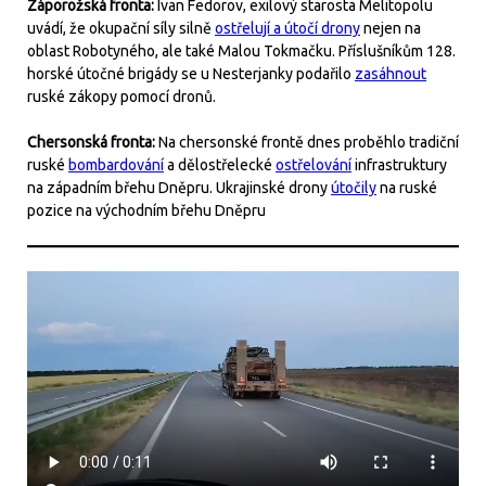
Záporožská fronta:
Ivan Fedorov, exilový starosta Melitopolu
uvádí, že okupační síly silně
ostřelují a útočí drony
nejen na
oblast Robotyného, ale také Malou Tokmačku. Příslušníkům 128.
horské útočné brigády se u Nesterjanky podařilo
zasáhnout
ruské zákopy pomocí dronů.
Chersonská fronta:
Na chersonské frontě dnes proběhlo tradiční
ruské
bombardování
a dělostřelecké
ostřelování
infrastruktury
na západním břehu Dněpru. Ukrajinské drony
útočily
na ruské
pozice na východním břehu Dněpru