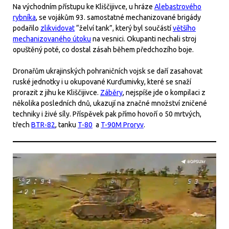
Na východním přístupu ke Kliščijivce, u hráze
Alebastrového
rybníka
, se vojákům 93. samostatné mechanizované brigády
podařilo
zlikvidovat
“želví tank”, který byl součástí
většího
mechanizovaného útoku
na vesnici. Okupanti nechali stroj
opuštěný poté, co dostal zásah během předchozího boje.
Dronařům ukrajinských pohraničních vojsk se daří zasahovat
ruské jednotky i u okupované Kurďumivky, které se snaží
prorazit z jihu ke Kliščijivce.
Záběry
, nejspíše jde o kompilaci z
několika posledních dnů, ukazují na značné množství zničené
techniky i živé síly. Příspěvek pak přímo hovoří o 50 mrtvých,
třech
BTR-82
, tanku
T-80
a
T-90M Proryv
.