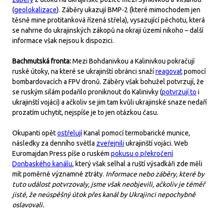
(
geolokalizace
). Záběry ukazují BMP-2 (které mimochodem jen
těsně mine protitanková řízená střela), vysazující pěchotu, která
se nahrne do ukrajinských zákopů na okraji území nikoho – další
informace však nejsou k dispozici.
Bachmutská fronta:
Mezi Bohdanivkou a Kalinivkou pokračují
ruské útoky, na které se ukrajinští obránci snaží
reagovat
pomocí
bombardovacích a FPV dronů. Záběry však bohužel potvrzují, že
se ruským silám podařilo proniknout do Kalinivky (
potvrzují to
i
ukrajinští vojáci) a ačkoliv se jim tam kvůli ukrajinské snaze nedaří
prozatím uchytit, nejspíše je to jen otázkou času.
Okupanti opět
ostřelují
Kanal pomocí termobarické munice,
následky za denního světla
zveřejnili
ukrajinští vojáci. Web
Euromajdan Press píše o ruském
pokusu o překročení
Donbaského kanálu
, který však selhal a ruští výsadkáři zde měli
mít poměrně významné ztráty.
Informace nebo záběry, které by
tuto událost potvrzovaly, jsme však neobjevili, ačkoliv je téměř
jisté, že neúspěšný útok přes kanál by Ukrajinci nepochybně
oslavovali.