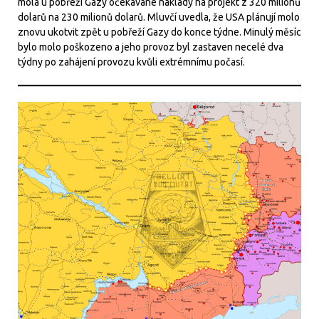
mola u pobřeží Gazy očekávané náklady na projekt z 320 milionů
dolarů na 230 milionů dolarů. Mluvčí uvedla, že USA plánují molo
znovu ukotvit zpět u pobřeží Gazy do konce týdne. Minulý měsíc
bylo molo poškozeno a jeho provoz byl zastaven necelé dva
týdny po zahájení provozu kvůli extrémnímu počasí.