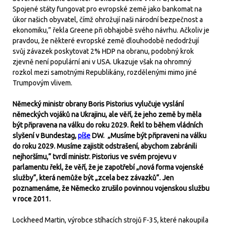
Spojené státy fungovat pro evropské země jako bankomat na
úkor našich obyvatel, čímž ohrožují naši národní bezpečnost a
ekonomiku,” řekla Greene při obhajobě svého návrhu. Ačkoliv je
pravdou, že některé evropské země dlouhodobě nedodržují
svůj závazek poskytovat 2% HDP na obranu, podobný krok
zjevně není populární ani v USA. Ukazuje však na ohromný
rozkol mezi samotnými Republikány, rozdělenými mimo jiné
Trumpovým vlivem.
Německý ministr obrany Boris Pistorius vylučuje vyslání
německých vojáků na Ukrajinu, ale věří, že jeho země by měla
být připravena na válku do roku 2029. Řekl to během vládních
slyšení v Bundestag,
píše
DW. „Musíme být připraveni na válku
do roku 2029. Musíme zajistit odstrašení, abychom zabránili
nejhoršímu,“ tvrdí ministr. Pistorius ve svém projevu v
parlamentu řekl, že věří, že je zapotřebí „nová forma vojenské
služby“, která nemůže být „zcela bez závazků“. Jen
poznamenáme, že Německo zrušilo povinnou vojenskou službu
v roce 2011.
Lockheed Martin, výrobce stíhacích strojů F-35, které nakoupila