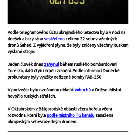
Podle telegramového účtu ukrajinského letectva bylo v noci na
dnešek a brzy ráno
sestřeleno
celkem 22 sebevražedných
dronů Šahed. Z vyjádření plyne, že byly zničeny všechny Ruskem
vyslané stroje.
Jeden člověk dnes
zahynul
během ruského bombardování
Torecka, další čtyři utrpěli zranění. Podle informací Doněcké
prokuratury byly využity neřízené bomby FAB-250.
V podvečer bylo oznámeno několik
výbuchů
v Oděse. Místní
hovoří o ruských střelách.
V Okťabrském v Bělgorodské oblasti včera hořela včera
rozvodna, která byla
podle místního TG kanálu
zasažena
ukrajinským sebevražedným dronem.