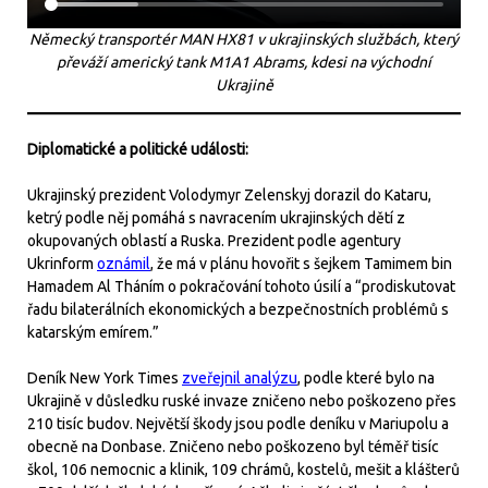
Německý transportér MAN HX81 v ukrajinských službách, který
převáží americký tank M1A1 Abrams, kdesi na východní
Ukrajině
Diplomatické a politické události:
Ukrajinský prezident Volodymyr Zelenskyj dorazil do Kataru,
ketrý podle něj pomáhá s navracením ukrajinských dětí z
okupovaných oblastí a Ruska. Prezident podle agentury
Ukrinform
oznámil
, že má v plánu hovořit s šejkem Tamimem bin
Hamadem Al Tháním o pokračování tohoto úsilí a “prodiskutovat
řadu bilaterálních ekonomických a bezpečnostních problémů s
katarským emírem.”
Deník New York Times
zveřejnil analýzu
, podle které bylo na
Ukrajině v důsledku ruské invaze zničeno nebo poškozeno přes
210 tisíc budov. Největší škody jsou podle deníku v Mariupolu a
obecně na Donbase. Zničeno nebo poškozeno byl téměř tisíc
škol, 106 nemocnic a klinik, 109 chrámů, kostelů, mešit a klášterů