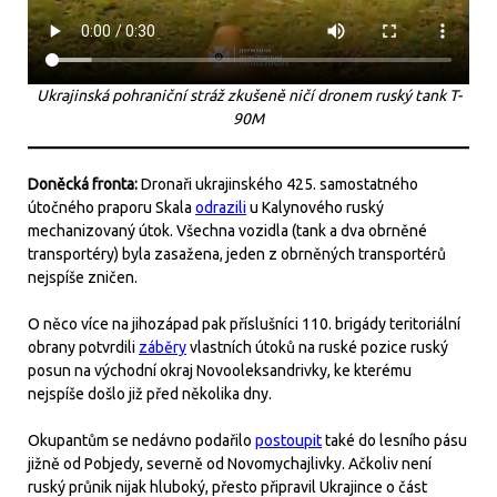
Ukrajinská pohraniční stráž
zkušeně
ničí dronem ruský tank T-
90M
Doněcká fronta:
Dronaři ukrajinského 425. samostatného
útočného praporu Skala
odrazili
u Kalynového ruský
mechanizovaný útok. Všechna vozidla (tank a dva obrněné
transportéry) byla zasažena, jeden z obrněných transportérů
nejspíše zničen.
O něco více na jihozápad pak příslušníci 110. brigády teritoriální
obrany potvrdili
záběry
vlastních útoků na ruské pozice ruský
posun na východní okraj Novooleksandrivky, ke kterému
nejspíše došlo již před několika dny.
Okupantům se nedávno podařilo
postoupit
také do lesního pásu
jižně od Pobjedy, severně od Novomychajlivky. Ačkoliv není
ruský průnik nijak hluboký, přesto připravil Ukrajince o část