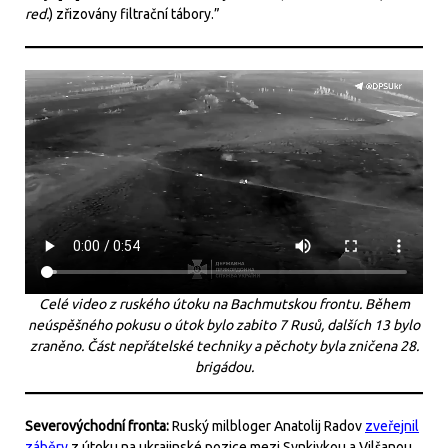
red.
) zřizovány filtrační tábory.”
Celé video z ruského útoku na Bachmutskou frontu. Během
neúspěšného pokusu o útok bylo zabito 7 Rusů, dalších 13 bylo
zraněno. Část nepřátelské techniky a pěchoty byla zničena 28.
brigádou.
Severovýchodní fronta:
Ruský milbloger Anatolij Radov
zveřejnil
záběry
z útoku na ukrajinské pozice mezi Synkivkou a Vilšanou