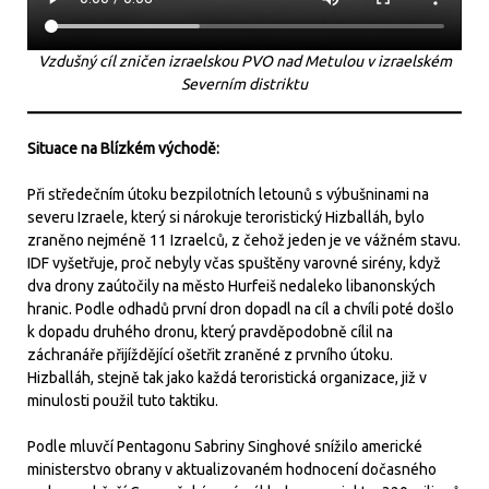
Vzdušný cíl zničen izraelskou PVO nad Metulou v izraelském
Severním distriktu
Situace na Blízkém východě:
Při středečním útoku bezpilotních letounů s výbušninami na
severu Izraele, který si nárokuje teroristický Hizballáh, bylo
zraněno nejméně 11 Izraelců, z čehož jeden je ve vážném stavu.
IDF vyšetřuje, proč nebyly včas spuštěny varovné sirény, když
dva drony zaútočily na město Hurfeiš nedaleko libanonských
hranic. Podle odhadů první dron dopadl na cíl a chvíli poté došlo
k dopadu druhého dronu, který pravděpodobně cílil na
záchranáře přijíždějící ošetřit zraněné z prvního útoku.
Hizballáh, stejně tak jako každá teroristická organizace, již v
minulosti použil tuto taktiku.
Podle mluvčí Pentagonu Sabriny Singhové snížilo americké
ministerstvo obrany v aktualizovaném hodnocení dočasného