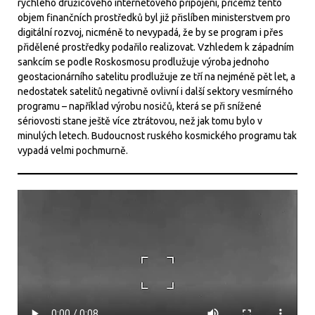
rychlého družicového internetového připojení, přičemž tento
objem finančních prostředků byl již přislíben ministerstvem pro
digitální rozvoj, nicméně to nevypadá, že by se program i přes
přidělené prostředky podařilo realizovat. Vzhledem k západním
sankcím se podle Roskosmosu prodlužuje výroba jednoho
geostacionárního satelitu prodlužuje ze tří na nejméně pět let, a
nedostatek satelitů negativně ovlivní i další sektory vesmírného
programu – například výrobu nosičů, která se při snížené
sériovosti stane ještě více ztrátovou, než jak tomu bylo v
minulých letech. Budoucnost ruského kosmického programu tak
vypadá velmi pochmurně.