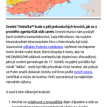
Dnešní Třešnička™ bude o pěti jednoduchých krocích, jak se z
prostého agenta KGB stát carem.
Dnešní munici nám poskytl
bard českého komentátorství, Saša Mitrofanov. Na ruském
Mezinárodním ekonomickém fóru v Petrohradu byl totiž
slavnostně
odhalen Putinův rodokmen
. Upřímně nechápeme
motiv široké ruské duše, která dospěje k tomu, aby na
MEZINÁRODNÍ události zveřejnila tak zbytečnou zhovadilost,
jako je osobní genealogie do 17. století, na jejímž počátku byl
rolník “Nikita”. Jestli byl Niki přezdíván Oráč nevíme, ale pokud
se Putin snažil dokázat čistotu své krve podle
svých vzorů
,
certifikát si může do května 1945 vyzvednout na nejbližším
národním výboru.
A nyní k těm slíbeným krokům:
Nechat se
vytáhnout z propadliště
dějin Západem a stát se
prezidentem pomocí
teroristických útoků na vlastní