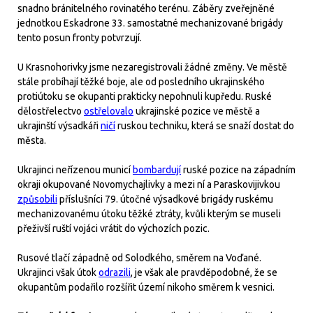
snadno bránitelného rovinatého terénu. Záběry zveřejněné
jednotkou Eskadrone 33. samostatné mechanizované brigády
tento posun fronty potvrzují.
U Krasnohorivky jsme nezaregistrovali žádné změny. Ve městě
stále probíhají těžké boje, ale od posledního ukrajinského
protiútoku se okupanti prakticky nepohnuli kupředu. Ruské
dělostřelectvo
ostřelovalo
ukrajinské pozice ve městě a
ukrajinští výsadkáři
ničí
ruskou techniku, která se snaží dostat do
města.
Ukrajinci neřízenou municí
bombardují
ruské pozice na západním
okraji okupované Novomychajlivky a mezi ní a Paraskovijivkou
způsobili
příslušníci 79. útočné výsadkové brigády ruskému
mechanizovanému útoku těžké ztráty, kvůli kterým se museli
přeživší ruští vojáci vrátit do výchozích pozic.
Rusové tlačí západně od Solodkého, směrem na Voďané.
Ukrajinci však útok
odrazili
, je však ale pravděpodobné, že se
okupantům podařilo rozšířit území nikoho směrem k vesnici.