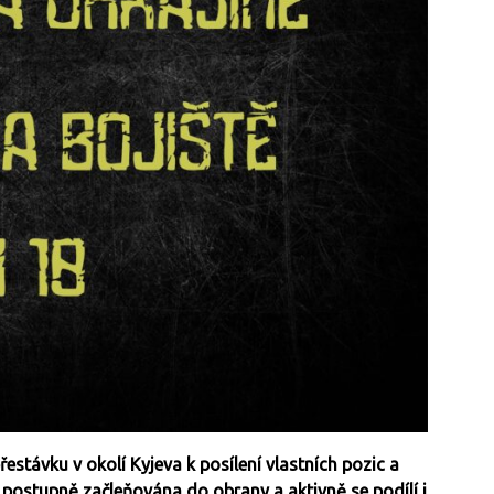
estávku v okolí Kyjeva k posílení vlastních pozic a
je postupně začleňována do obrany a aktivně se podílí i