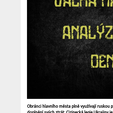
Obránci hlavního města plně využívají ruskou př
doplnění svých ztrát. Cizinecká legie Ukrajiny 