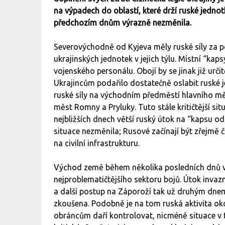
na výpadech do oblastí, které drží ruské jednotk
předchozím dnům výrazně nezměnila.
Severovýchodně od Kyjeva měly ruské síly za po
ukrajinských jednotek v jejich týlu. Místní “ka
vojenského personálu. Obojí by se jinak již urči
Ukrajincům podařilo dostatečně oslabit ruské j
ruské síly na východním předměstí hlavního mě
měst Romny a Pryluky. Tuto stále kritičtější si
nejbližších dnech větší ruský útok na “kapsu 
situace nezměnila; Rusové začínají být zřejmě čí
na civilní infrastrukturu.
Východ země během několika posledních dnů v
nejproblematičtějšího sektoru bojů. Útok invazn
a další postup na Záporoží tak už druhým dnem 
zkoušena. Podobně je na tom ruská aktivita ok
obráncům daří kontrolovat, nicméně situace v 