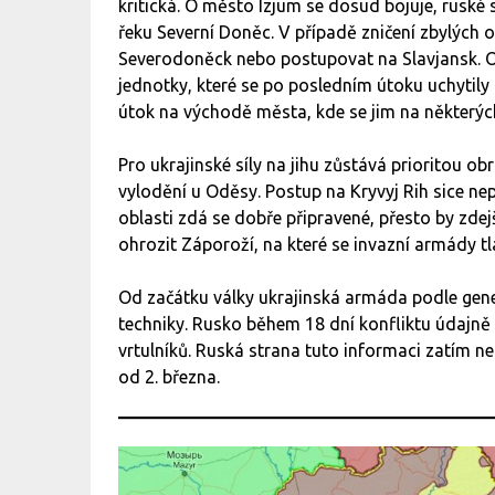
kritická. O město Izjum se dosud bojuje, ruské s
řeku Severní Doněc. V případě zničení zbylých 
Severodoněck nebo postupovat na Slavjansk. 
jednotky, které se po posledním útoku uchytil
útok na východě města, kde se jim na některých
Pro ukrajinské síly na jihu zůstává prioritou ob
vylodění u Oděsy. Postup na Kryvyj Rih sice nep
oblasti zdá se dobře připravené, přesto by zde
ohrozit Záporoží, na které se invazní armády tl
Od začátku války ukrajinská armáda podle gener
techniky. Rusko během 18 dní konfliktu údajně p
vrtulníků. Ruská strana tuto informaci zatím n
od 2. března.