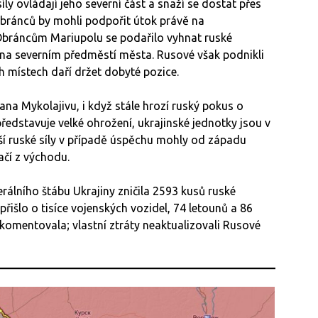
íly ovládají jeho severní část a snaží se dostat přes
obránců by mohli podpořit útok právě na
Obráncům Mariupolu se podařilo vyhnat ruské
y na severním předměstí města. Rusové však podnikli
 místech daří držet dobyté pozice.
rana Mykolajivu, i když stále hrozí ruský pokus o
ředstavuje velké ohrožení, ukrajinské jednotky jsou v
jší ruské síly v případě úspěchu mohly od západu
ačí z východu.
álního štábu Ukrajiny zničila 2593 kusů ruské
řišlo o tisíce vojenských vozidel, 74 letounů a 86
ekomentovala; vlastní ztráty neaktualizovali Rusové