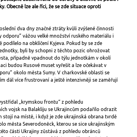
y. Obecně lze ale říci, že se zde situace oproti
slední dva dny značné ztráty kvůli zvýšené činnosti
psy odporu” vážou velké množství ruského materiálu i
tě podílelo na obklíčení Kyjeva. Pokud by se zde
ednotky, byli by schopni z těchto pozic ohrožovat
sta, případně vpadnout do týlu jednotkám v okolí
tuaci budou Rusové muset vyřešit a lze očekávat v
odporu” okolo města Sumy. V charkovské oblasti se
m dál více frustrovaní a ještě intenzivněji se zaměřují
ystřídal „krymskou frontu“ z pohledu
ích vojsk na Balakliju se Ukrajincům podařilo odrazit
stojí na místě, i když je zde ukrajinská obrana tvrdě
olo města Severodoněck, kterou se sice ukrajinským
této části Ukrajiny zůstává z pohledu obránců