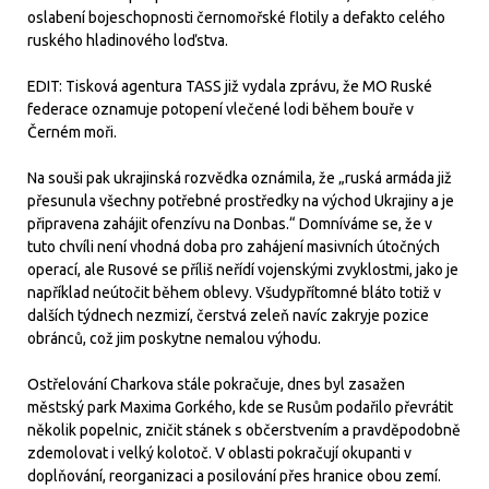
oslabení bojeschopnosti černomořské flotily a defakto celého
ruského hladinového loďstva.
EDIT: Tisková agentura TASS již vydala zprávu, že MO Ruské
federace oznamuje potopení vlečené lodi během bouře v
Černém moři.
Na souši pak ukrajinská rozvědka oznámila, že „ruská armáda již
přesunula všechny potřebné prostředky na východ Ukrajiny a je
připravena zahájit ofenzívu na Donbas.“ Domníváme se, že v
tuto chvíli není vhodná doba pro zahájení masivních útočných
operací, ale Rusové se příliš neřídí vojenskými zvyklostmi, jako je
například neútočit během oblevy. Všudypřítomné bláto totiž v
dalších týdnech nezmizí, čerstvá zeleň navíc zakryje pozice
obránců, což jim poskytne nemalou výhodu.
Ostřelování Charkova stále pokračuje, dnes byl zasažen
městský park Maxima Gorkého, kde se Rusům podařilo převrátit
několik popelnic, zničit stánek s občerstvením a pravděpodobně
zdemolovat i velký kolotoč. V oblasti pokračují okupanti v
doplňování, reorganizaci a posilování přes hranice obou zemí.