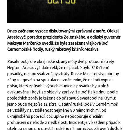
Dnes začneme vysoce diskutovanými zprávami z moře. Oleksij
Arestovyč, poradce prezidenta Zelenského, a oděský guvernér
Maksym Marčenko uvedli, že byla zasažena vlajková loď
Černomořské flotily, ruský raketový křižník Moskva.
Zasáhnout ji dle ukrajinské strany měly dvě protilodní střely
Neptun. Arestovyč dále řekl, že na palubě bylo 510 členů
posádky, nejsou však známy ztráty. Ruské Ministerstvo obrany
záhy reagovalo na spekulace oznámením, že na lodi vypukl
požár, který způsobil výbuch munice a posádka byla plně
evakuována. I když se objevily zprávy, že loď šla ke dnu, podle
posledních zpráv je tažena do přístavu Sevastopol na Krymu;
jasno bude nejspíše až zítra. Ostatní ruské lodě v Černém moři
se vzdálily na vzdálenost nejméně 80 námořních mil od
ukrajinského pobřeží, což úplně nepodporuje oficiální
prohlášení o nehodě z nedbalosti. Incident je v každém případě
citelnou ranou pro prestiž ruského námořnictva, zároveň došlo k