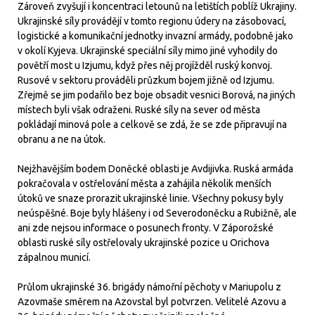
Zároveň zvyšují i koncentraci letounů na letištích poblíž Ukrajiny.
Ukrajinské síly provádějí v tomto regionu údery na zásobovací,
logistické a komunikační jednotky invazní armády, podobně jako
v okolí Kyjeva. Ukrajinské speciální síly mimo jiné vyhodily do
povětří most u Izjumu, když přes něj projížděl ruský konvoj.
Rusové v sektoru prováděli průzkum bojem jižně od Izjumu.
Zřejmě se jim podařilo bez boje obsadit vesnici Borová, na jiných
místech byli však odraženi. Ruské síly na sever od města
pokládají minová pole a celkově se zdá, že se zde připravují na
obranu a ne na útok.
Nejžhavějším bodem Doněcké oblasti je Avdijivka. Ruská armáda
pokračovala v ostřelování města a zahájila několik menších
útoků ve snaze prorazit ukrajinské linie. Všechny pokusy byly
neúspěšné. Boje byly hlášeny i od Severodoněcku a Rubižně, ale
ani zde nejsou informace o posunech fronty. V Záporožské
oblasti ruské síly ostřelovaly ukrajinské pozice u Orichova
zápalnou municí.
Průlom ukrajinské 36. brigády námořní pěchoty v Mariupolu z
Azovmaše směrem na Azovstal byl potvrzen. Velitelé Azovu a