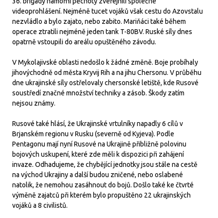
36. brigády námořní pěchoty zveřejnili společné
videoprohlášení. Nejméně tucet vojáků však cestu do Azovstalu
nezvládlo a bylo zajato, nebo zabito. Mariňáci také během
operace ztratili nejméně jeden tank T-80BV. Ruské síly dnes
opatrně vstoupili do areálu opuštěného závodu.
V Mykolajivské oblasti nedošlo k žádné změně. Boje probíhaly
jihovýchodně od města Kryvij Rih a na jihu Chersonu. V průběhu
dne ukrajinské síly ostřelovaly chersonské letiště, kde Rusové
soustředí značné množství techniky a zásob. Škody zatím
nejsou známy.
Rusové také hlásí, že Ukrajinské vrtulníky napadly 6 cílů v
Brjanském regionu v Rusku (severně od Kyjeva). Podle
Pentagonu mají nyní Rusové na Ukrajině přibližně polovinu
bojových uskupení, které zde měli k dispozici při zahájení
invaze. Odhadujeme, že chybějící jednotky jsou stále na cestě
na východ Ukrajiny a další budou zničené, nebo oslabené
natolik, že nemohou zasáhnout do bojů. Došlo také ke čtvrté
výměně zajatců při kterém bylo propuštěno 22 ukrajinských
vojáků a 8 civilistů.