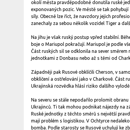
okolí města pravděpodobně donutila ruské jed
exponovaných pozic. Ve městě se tak pohybují 
síly. Obecně lze říct, že navzdory jejich profes
zanechaly za sebou několik vozidel Tiger a dalš
Na jihu je však ruský postup vpřed stabilní. Bě
boje o Mariupol pokračují. Mariupol je podle vš
Část ruských sil se odklonila na sever směrem n
jednotkami z Donbasu nebo až s těmi od Charko
Západněji pak Rusové obklíčili Cherson, v sam
obklíčení a ostřelování jako v Charkově. Část 
Ukrajinská rozvědka hlásí riziko dalšího vylodě
Na severu se stále nepodařilo prolomit obranu
Ukrajinců. Ti tak mohou podnikat nájezdy na zá
Ruské jednotky z těchto směrů s největší pravd
mají problém s logistikou. V Ochtyrce nedale
bomba. Podle starosty se Rusové uchylují ke 