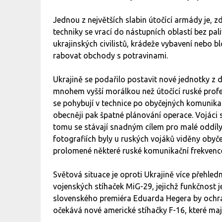
Jednou z největších slabin útočící armády je, z
techniky se vrací do nástupních oblastí bez pa
ukrajinských civilistů, krádeže vybavení nebo b
rabovat obchody s potravinami.
Ukrajině se podařilo postavit nové jednotky z d
mnohem vyšší morálkou než útočící ruské profes
se pohybují v technice po obyčejných komunikac
obecněji pak špatné plánování operace. Vojáci 
tomu se stávají snadným cílem pro malé oddíly
fotografiích byly u ruských vojáků viděny obyče
prolomené některé ruské komunikační frekvenc
Světová situace je oproti Ukrajině více přehle
vojenských stíhaček MiG-29, jejichž funkčnost je
slovenského premiéra Eduarda Hegera by ochra
očekává nové americké stíhačky F-16, které mají p