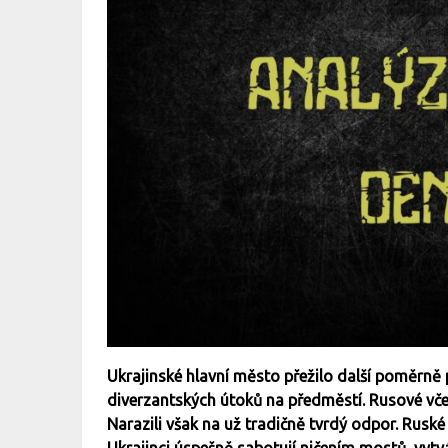
Ukrajinské hlavní město přežilo další poměrně 
diverzantských útoků na předměstí. Rusové včer
Narazili však na už tradičně tvrdý odpor. Ruské 