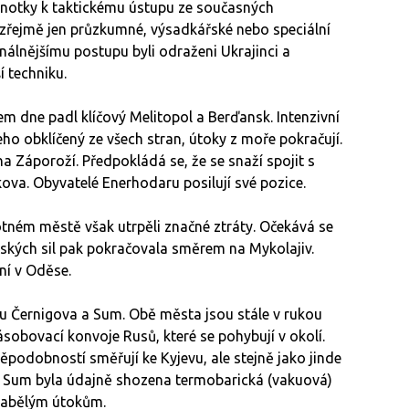
notky k taktickému ústupu ze současných
zřejmě jen průzkumné, výsadkářské nebo speciální
ionálnějšímu postupu byli odraženi Ukrajinci a
í techniku.
hem dne padl klíčový Melitopol a Berďansk. Intenzivní
eho obklíčený ze všech stran, útoky z moře pokračují.
a Záporoží. Předpokládá se, že se snaží spojit s
va. Obyvatelé Enerhodaru posilují své pozice.
otném městě však utrpěli značné ztráty. Očekává se
ruských sil pak pokračovala směrem na Mykolajiv.
ní v Oděse.
 u Černigova a Sum. Obě města jsou stále v rukou
sobovací konvoje Rusů, které se pohybují v okolí.
ěpodobností směřují ke Kyjevu, ale stejně jako jinde
ko Sum byla údajně shozena termobarická (vakuová)
zbabělým útokům.