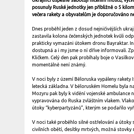
Ukrajinci úspešně sabotují ničením mostů, vytv
posunuly Ruské jednotky jen přibližně o 5 kil
večera rakety a obyvatelům je doporučováno ne
Dnes proběhl jeden z dosud nejničivějších ukra
zastavila kolona čečenských jednotek kvůli odp
prakticky vymazáni útokem dronu Bayraktar. I
dostupná a i my jsme o ní dříve informovali. Z
Kličkem. Celý den pak probíhaly boje o Vasilkov
momentálně není známý.
V noci byly z území Běloruska vypáleny rakety I
letecká základna. V běloruském Homelu byla na
Mozyru pak byly k vidění vojenské ambulance 
vypravována do Ruska zvláštním vlakem. Vlako
útoky “kyberpartyzánů”, kterým se podařilo vyř
V noci také proběhlo silné ostřelování a útok
civilních obětí, desítky mrtvých, možná stovky 