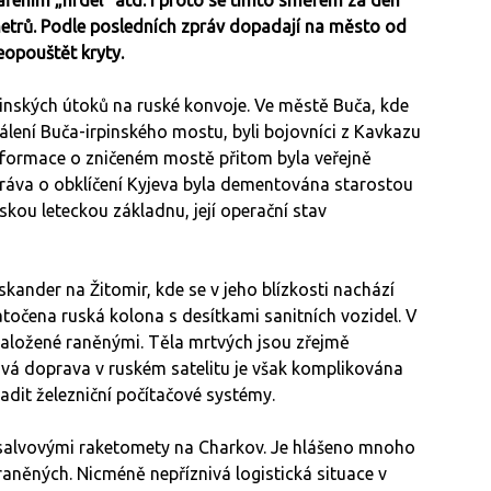
ářením „hrdel“ atd. i proto se tímto směrem za den
ometrů. Podle posledních zpráv dopadají na město od
opouštět kryty.
jinských útoků na ruské konvoje. Ve městě Buča, kde
álení Buča-irpinského mostu, byli bojovníci z Kavkazu
nformace o zničeném mostě přitom byla veřejně
práva o obklíčení Kyjeva byla dementována starostou
skou leteckou základnu, její operační stav
skander na Žitomir, kde se v jeho blízkosti nachází
točena ruská kolona s desítkami sanitních vozidel. V
naložené raněnými. Těla mrtvých jsou zřejmě
vá doprava v ruském satelitu je však komplikována
adit železniční počítačové systémy.
y salvovými raketomety na Charkov. Je hlášeno mnoho
raněných. Nicméně nepříznivá logistická situace v