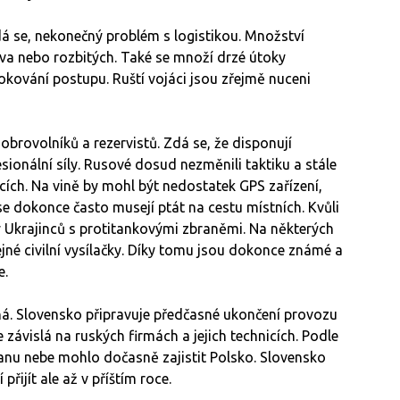
dá se, nekonečný problém s logistikou. Množství
liva nebo rozbitých. Také se množí drzé útoky
lokování postupu. Ruští vojáci jsou zřejmě nuceni
obrovolníků a rezervistů. Zdá se, že disponují
ionální síly. Rusové dosud nezměnili taktiku a stále
ích. Na vině by mohl být nedostatek GPS zařízení,
se dokonce často musejí ptát na cestu místních. Kvůli
 Ukrajinců s protitankovými zbraněmi. Na některých
jné civilní vysílačky. Díky tomu jsou dokonce známé a
e.
dná. Slovensko připravuje předčasné ukončení provozu
 závislá na ruských firmách a jejich technicích. Podle
nu nebe mohlo dočasně zajistit Polsko. Slovensko
řijít ale až v příštím roce.