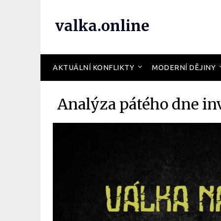
valka.online
AKTUÁLNÍ KONFLIKTY
MODERNÍ DĚJINY
Analýza pátého dne in