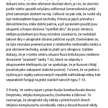
důkazů toho, že této ofenzivě dochází dech, je i to, že útočníci
podle všeho upustili od plánu odříznout Severodoněck ještě
před samotným útokem na něj. Celkově se pak zdá, že ruské síly
trpí nedostatkem bojové techniky. Přesto je jejich převaha v
dělostřelectvu stále dobře patrná, a při správném použití jsou
okupanti schopni doslova “vystřílet díru” do pozic obránců.
Velkým průšvihem pro Rusy nicméně zůstává to, že nedokáží
takové díry v ukrajinské obraně patřičně využít. Domníváme se,
že tyto nesnáze pramení právě z relativního nedostatku tanků a
jiné obrněné techniky; avšak to platí i pro Ukrajince. Dalšími
důkazy, že je v tomto směru situace Rusů kritická jsou nedávno
dovezené “prastaré” tanky T-62, které se objevily v
okupovaném Melitopolu (ač se spekuluje, že je Rusové chtějí
používat jako zakopané statické pozice). Tvrzení, že se jedná o
výzbroj pro vojáky samozvaných republik nahlodávají videa, kde
separatisté fungují na ještě starších tancích typu T-55.
Z fronty. Ve směru Izjum-Lyman Rusko bombardovalo Novou
Dmytrivku, Velyku Komyšuvachu, Dovhenke a Dibrove. To
naznačuje, že ukrajinské síly někdy v předchozích dnech
Velykou Komyšuvachu osvobodili, nebo ji dosud Rusové nikdy