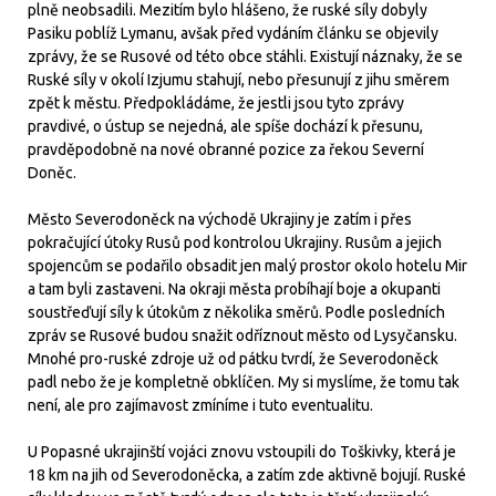
plně neobsadili. Mezitím bylo hlášeno, že ruské síly dobyly
Pasiku poblíž Lymanu, avšak před vydáním článku se objevily
zprávy, že se Rusové od této obce stáhli. Existují náznaky, že se
Ruské síly v okolí Izjumu stahují, nebo přesunují z jihu směrem
zpět k městu. Předpokládáme, že jestli jsou tyto zprávy
pravdivé, o ústup se nejedná, ale spíše dochází k přesunu,
pravděpodobně na nové obranné pozice za řekou Severní
Doněc.
Město Severodoněck na východě Ukrajiny je zatím i přes
pokračující útoky Rusů pod kontrolou Ukrajiny. Rusům a jejich
spojencům se podařilo obsadit jen malý prostor okolo hotelu Mir
a tam byli zastaveni. Na okraji města probíhají boje a okupanti
soustřeďují síly k útokům z několika směrů. Podle posledních
zpráv se Rusové budou snažit odříznout město od Lysyčansku.
Mnohé pro-ruské zdroje už od pátku tvrdí, že Severodoněck
padl nebo že je kompletně obklíčen. My si myslíme, že tomu tak
není, ale pro zajímavost zmíníme i tuto eventualitu.
U Popasné ukrajinští vojáci znovu vstoupili do Toškivky, která je
18 km na jih od Severodoněcka, a zatím zde aktivně bojují. Ruské