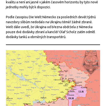
kvalitu a není ani jasné v jakém časovém horizontu by tyto nové
jednotky mohly být k dispozici.
Podle časopisu Die Welt Německo za posledních devět týdnů
navzdory slibům nedodalo na Ukrajinu téměř žádné zbraně.
Welt dále uvedl, že Ukrajina od března obdržela z Německa
pouze dvě dodávky zbraní a kancléř Olaf Scholz zatím odmítl
dodávky tanků a obrněných transportérů.