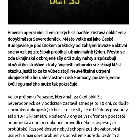
Hlavním operačním cílem ruských sil nadále zůstává obklíčení a
dobytí města Severodoněck. Město velké asi jako České
Budějovice je pod útokem prakticky od zahájení invaze a aktivní
snahy vzít jej ztečí pak probíhají už minimálně týden. Přesto se
zde ukrajinské ozbrojené síly drží zuby nehty a způsobují
útočníkům strašlivé ztráty. Vojenští odborníci si začínají klást
otázku, jestli to za to vůbec stojí. Neuvěřitelné utrpení
ukrajinského lidu, ale vlastně i ruské armády, pouze a jedině
kvůli egu malého muže tak pokračuje.
Velký průlom u Popasné, který měl za úkol obklíčit
Severodoněck se v podstatě zastavil. Dnes je to 10 dní, co došlo
k proražení ukrajinských linií a ruské síly se od té doby posunuly
asi o 10-15 kilometrů. Poslední 3 dny se však fronta v podstatě
nepohnula a obránci dokonce provedli několik úspěšných
protiútoků. Rusové dosud nebyli schopni zužitkovat prvotní
úspěch a mají opět problémy s pohybem kupředu. Jedním z