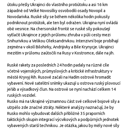
útoku přešly Ukrajinci do vlastního protiútoku a asi 16 km
západně od Velké Novosilky osvobodili osady Novopil a
Novodarivka. Ruské síly se během několika hodin pokusily
podniknout protiútok, ale ten byl odražen. Ukrajina nyní ovládá
obě vesnice. Na chersonské frontě se ruské síly pokoušejí
vytlačit Ukrajince z jejich průlomu zhruba v půli cesty mezi
Snihurivkou a Velikou Oleksandrivkou. Intenzivní boje probíhají
zejména v okolí Bilohirky, Andrijivky a Bile Krynycje. Ukrajinci
mezitím v průlomu zaútočili na Rusy v Kostromce, dále na jih.
Ruské rakety za posledních 24 hodin padaly na různé cíle
včetně vojenských, průmyslových a kritické infrastruktury v
městě Kryvyj Rih. Rusové začali na Hadím ostrově hromadit
vybavení. Nové satelitní snímky ukazují u ostrova ruský plovoucí
jeřáb a výsadkový člun. Na ostrově se nyní nachází celkem 14
ruských vozidel.
Rusko má na Ukrajině významnou část své celkové bojové síly a
utrpělo zde značné ztráty. Některé analýzy naznačují, že by
Rusko mohlo vybudovat dalších přibližně 35 praporních
taktických skupin integrací výcvikových a podpůrných jednotek
vybavených starší technikou. Je otázka, jakou by měly nové síly