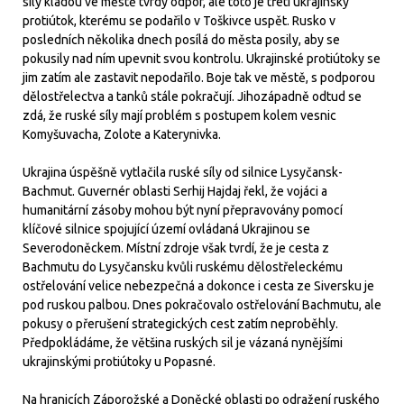
síly kladou ve městě tvrdý odpor, ale toto je třetí ukrajinský
protiútok, kterému se podařilo v Toškivce uspět. Rusko v
posledních několika dnech posílá do města posily, aby se
pokusily nad ním upevnit svou kontrolu. Ukrajinské protiútoky se
jim zatím ale zastavit nepodařilo. Boje tak ve městě, s podporou
dělostřelectva a tanků stále pokračují. Jihozápadně odtud se
zdá, že ruské síly mají problém s postupem kolem vesnic
Komyšuvacha, Zolote a Katerynivka.
Ukrajina úspěšně vytlačila ruské síly od silnice Lysyčansk-
Bachmut. Guvernér oblasti Serhij Hajdaj řekl, že vojáci a
humanitární zásoby mohou být nyní přepravovány pomocí
klíčové silnice spojující území ovládaná Ukrajinou se
Severodoněckem. Místní zdroje však tvrdí, že je cesta z
Bachmutu do Lysyčansku kvůli ruskému dělostřeleckému
ostřelování velice nebezpečná a dokonce i cesta ze Siversku je
pod ruskou palbou. Dnes pokračovalo ostřelování Bachmutu, ale
pokusy o přerušení strategických cest zatím neproběhly.
Předpokládáme, že většina ruských sil je vázaná nynějšími
ukrajinskými protiútoky u Popasné.
Na hranicích Záporožské a Doněcké oblasti po odražení ruského