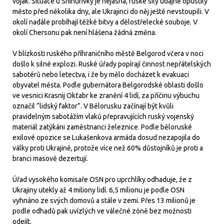
voják. Situace u Snihurivky je nejasná, ruské síly údajně opustily
město před několika dny, ale Ukrajinci do něj ještě nevstoupili. V
okolí nadále probíhají těžké bitvy a dělostřelecké souboje. V
okolí Chersonu pak není hlášena žádná změna.
V blízkosti ruského příhraničního městě Belgorod včera v noci
došlo k silné explozi. Ruské úřady popírají činnost nepřátelských
sabotérů nebo letectva, i že by mělo docházet k evakuaci
obyvatel města. Podle gubernátora Belgorodské oblasti došlo
ve vesnici Krasnij Okťabr ke zranění 4 lidí, za příčinu výbuchu
označil “lidský faktor”. V Bělorusku začínají být kvůli
pravidelným sabotážím vlaků přepravujících ruský vojenský
materiál zatýkáni zaměstnanci železnice. Podle běloruské
exilové opozice se Lukašenkova armáda dosud nezapojila do
války proti Ukrajině, protože více než 60% důstojníků je proti a
branci masově dezertují.
Úřad vysokého komisaře OSN pro uprchlíky odhaduje, že z
Ukrajiny utekly až 4 miliony lidí. 6,5 milionu je podle OSN
vyhnáno ze svých domovů a stále v zemi. Přes 13 milionů je
podle odhadů pak uvízlých ve válečné zóně bez možnosti
odejít.