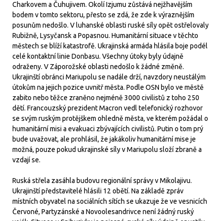
Charkovem a Čuhujivem. Okolí Izjumu zůstává nejžhavějším
bodem v tomto sektoru, přesto se zdá, že zde k výraznějším
posunům nedošlo. V luhanské oblasti ruské síly opět ostřelovaly
Rubižně, Lysyčansk a Popasnou. Humanitární situace v těchto
městech se blíží katastrofě. Ukrajinská armáda hlásila boje podél
celé kontaktní linie Donbasu. Všechny útoky byly údajně
odraženy. V Záporožské oblasti nedošlo k žádné změně.
Ukrajinští obránci Mariupolu se nadále drží, navzdory neustálým
útokům na jejich pozice uvnitř města. Podle OSN bylo ve městě
zabito nebo těžce zraněno nejméně 3000 civilistů z toho 250
dětí. Francouzský prezident Macron vedl telefonický rozhovor
se svým ruským protějškem ohledně města, ve kterém požádal o
humanitární misi a evakuaci zbývajících civilistů. Putin o tom prý
bude uvažovat, ale prohlásil, že jakákoliv humanitární mise je
možná, pouze pokud ukrajinské síly v Mariupolu složí zbraně a
vzdají se.
Ruská střela zasáhla budovu regionální správy v Mikolajivu.
Ukrajinští představitelé hlásili 12 obětí. Na základě zpráv
místních obyvatel na sociálních sítích se ukazuje že ve vesnicích
Červoné, Partyzánské a Novoolesandrivce není žádný ruský