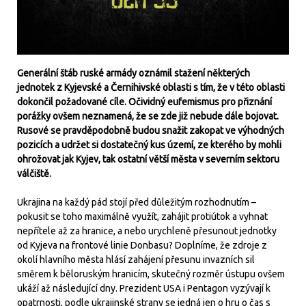
Generální štáb ruské armády oznámil stažení některých
jednotek z Kyjevské a Černihivské oblasti s tím, že v této oblasti
dokončil požadované cíle. Očividný eufemismus pro přiznání
porážky ovšem neznamená, že se zde již nebude dále bojovat.
Rusové se pravděpodobně budou snažit zakopat ve výhodných
pozicích a udržet si dostatečný kus území, ze kterého by mohli
ohrožovat jak Kyjev, tak ostatní větší města v severním sektoru
válčiště.
Ukrajina na každý pád stojí před důležitým rozhodnutím –
pokusit se toho maximálně využít, zahájit protiútok a vyhnat
nepřítele až za hranice, a nebo urychleně přesunout jednotky
od Kyjeva na frontové linie Donbasu? Doplníme, že zdroje z
okolí hlavního města hlásí zahájení přesunu invazních sil
směrem k běloruským hranicím, skutečný rozměr ústupu ovšem
ukáží až následující dny. Prezident USA i Pentagon vyzývají k
opatrnosti, podle ukrajinské strany se jedná jen o hru o čas s