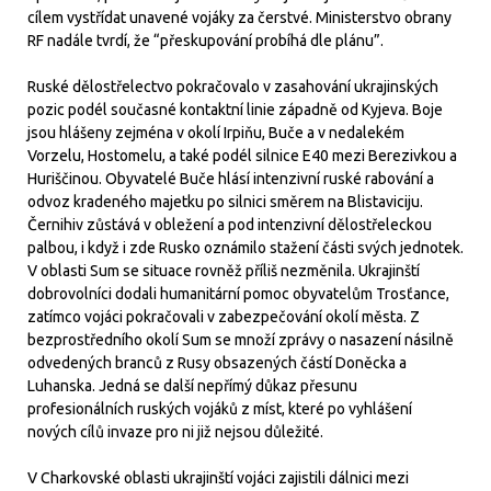
cílem vystřídat unavené vojáky za čerstvé. Ministerstvo obrany
RF nadále tvrdí, že “přeskupování probíhá dle plánu”.
Ruské dělostřelectvo pokračovalo v zasahování ukrajinských
pozic podél současné kontaktní linie západně od Kyjeva. Boje
jsou hlášeny zejména v okolí Irpiňu, Buče a v nedalekém
Vorzelu, Hostomelu, a také podél silnice E40 mezi Berezivkou a
Huriščinou. Obyvatelé Buče hlásí intenzivní ruské rabování a
odvoz kradeného majetku po silnici směrem na Blistaviciju.
Černihiv zůstává v obležení a pod intenzivní dělostřeleckou
palbou, i když i zde Rusko oznámilo stažení části svých jednotek.
V oblasti Sum se situace rovněž příliš nezměnila. Ukrajinští
dobrovolníci dodali humanitární pomoc obyvatelům Trosťance,
zatímco vojáci pokračovali v zabezpečování okolí města. Z
bezprostředního okolí Sum se množí zprávy o nasazení násilně
odvedených branců z Rusy obsazených částí Doněcka a
Luhanska. Jedná se další nepřímý důkaz přesunu
profesionálních ruských vojáků z míst, které po vyhlášení
nových cílů invaze pro ni již nejsou důležité.
V Charkovské oblasti ukrajinští vojáci zajistili dálnici mezi