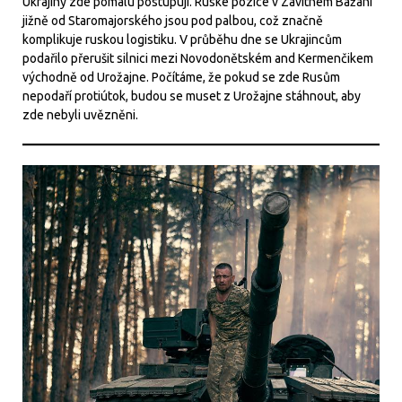
Ukrajiny zde pomalu postupují. Ruské pozice v Zavitnem Bažani
jižně od Staromajorského jsou pod palbou, což značně
komplikuje ruskou logistiku. V průběhu dne se Ukrajincům
podařilo přerušit silnici mezi Novodonětském and Kermenčikem
východně od Urožajne. Počítáme, že pokud se zde Rusům
nepodaří protiútok, budou se muset z Urožajne stáhnout, aby
zde nebyli uvězněni.