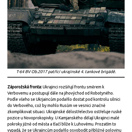
T-64 BV Ob.2017 patřící ukrajinské 4. tankové brigádě.
Záporožská fronta:
Ukrajinci rozšiřují frontu směrem k
Verbovemu a postupují dále na jihovýchod od Robotyného.
Podle všeho se Ukrjaincům podařilo dostat pod kontrolu silnici
do Verbového, což by mohlo Rusům ve vesnici značně
zkomplikovat situaci. Ukrajinské dělostřelectvo ostřeluje ruské
pozice u Novoprokopivky. U Kamjanského dělají Ukrajinci malé
pokroky jižně od města a tlačí blíže k Luhovému. Prozatím to
vypadá, že se Ukrajincům podařilo osvobodit přibližně polovinu