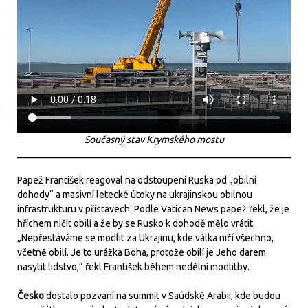
Současný stav Krymského mostu
Papež František reagoval na odstoupení Ruska od „obilní
dohody“ a masivní letecké útoky na ukrajinskou obilnou
infrastrukturu v přístavech. Podle Vatican News papež řekl, že je
hříchem ničit obilí a že by se Rusko k dohodě mělo vrátit.
„Nepřestáváme se modlit za Ukrajinu, kde válka ničí všechno,
včetně obilí. Je to urážka Boha, protože obilí je Jeho darem
nasytit lidstvo,“ řekl František během nedělní modlitby.
Česko
dostalo pozvání na summit v Saúdské Arábii, kde budou