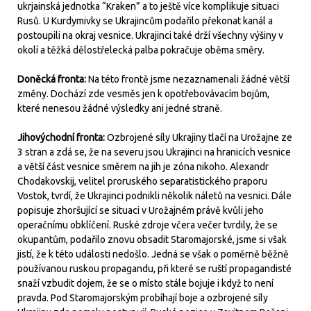
ukrjainská jednotka “Kraken” a to ještě více komplikuje situaci
Rusů. U Kurdymivky se Ukrajincům podařilo překonat kanál a
postoupili na okraj vesnice. Ukrajinci také drží všechny výšiny v
okolí a těžká dělostřelecká palba pokračuje oběma směry.
Doněcká fronta:
Na této frontě jsme nezaznamenali žádné větší
změny. Dochází zde vesměs jen k opotřebovávacím bojům,
které nenesou žádné výsledky ani jedné straně.
Jihovýchodní fronta:
Ozbrojené síly Ukrajiny tlačí na Urožajne ze
3 stran a zdá se, že na severu jsou Ukrajinci na hranicích vesnice
a větší část vesnice směrem na jih je zóna nikoho. Alexandr
Chodakovskij, velitel proruského separatistického praporu
Vostok, tvrdí, že Ukrajinci podnikli několik náletů na vesnici. Dále
popisuje zhoršující se situaci v Urožajném právě kvůli jeho
operačnímu obklíčení. Ruské zdroje včera večer tvrdily, že se
okupantům, podařilo znovu obsadit Staromajorské, jsme si však
jistí, že k této události nedošlo. Jedná se však o poměrně běžně
používanou ruskou propagandu, při které se ruští propagandisté
snaží vzbudit dojem, že se o místo stále bojuje i když to není
pravda. Pod Staromajorským probíhají boje a ozbrojené síly