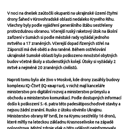
V noci na dnešek zaútočili okupanti na ukrajinské území čtyřmi
drony Šahed v Kirovohradské oblasti nedaleko Kryvého Rihu.
Všechny byly podle vyjádření generálního štábu sestřeleny
protivzdušnou obranou. Včerejší ruský raketový útok na školní
zařízení v Sumách si podle městské rady vyžádal jednoho
mrtvého a 17 zraněných. Včerejší dopad řízených střel na
Záporoží má dvě oběti a dva raněné. Během ostřelování
ukrajinské Sumské oblasti bylo poškozeno množství obytných
budov včetně školy a studenstkých kolejí. Útoky si vyžádaly 2
mrtvé a nejméně 20 zraněných civilistů.
Naproti tomu bylo ale živo v Moskvě, kde drony zasáhly budovy
komplexu IQ-Čtvrť (IQ-квартал), v nichž mají kanceláře
ministerstvo pro digitální rozvoj a ministerstvo průmyslu a
obchodu a ministerstvo komunikací. Podle dostupných informací
došlo k poškození 5.-6. patra této padesátiposchoďové stavby a
nejsou žádní zranění. Rusko z útoku obvinilo Ukrajinu.
Ministerstvo obrany RF tvrdí, že na Krymu sestřelily 16 dronů,
které mířily na leteckou základnu Krasnoselivske na západě
poloostrova. Místní zdroje však o této události neinformovaly.