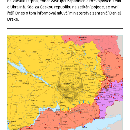
na začátku srpna jednat zástupci západních a rozvojových zemí
o Ukrajině. Kdo za Českou republiku na setkání pojede, se nyní
řeší. Dnes o tom informoval mluvčí ministerstva zahraničí Daniel
Drake.