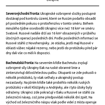
Severovýchodní fronta:
Ukrajinské ozbrojené složky postupně
dostávají pod kontrolu území, které se Rusům podařilo obsadit
při posledním pokusu o protiofenzívu v tomto směru. Během
minulého týdne osvobodili Ukrajinci více než 18 km² ve směru
Svatové. Rusové nadále drží asi 16 km² obsazených v průběhu
útočných operací posledních dní. Podle posledních informací se
Rusové stáhli z Novoherojivky. Je otázka, jestli mají Rusové v
oblasti vůbec nějaké rezervy, nebo jestli do protiútoku před pár
dny dali vše co měli k dispozici.
Bachmutská fronta:
Na severním křídle Bachmutu zvyšují
ozbrojené síly Ukrajiny tlak na ruské obranné linie a
zintenzivňují dělostřeleckou palbu. Okupanti se zde pokusili o
několik protiútoků, ty však selhaly a ukrajinský postup
nezastavily. Na jižním křídle také proběhlo několik ruských
protiútoků v okolí Kliščijivky a Andrijivky, ale i tyto útoky byly
odraženy. Ukrajinci zde pokračují v tlaku a Rusové se stáhli za
železniční násep, což jsme předpovídali několik dní zpět. Na
východ od železničního náspu však podle videí z místa operuje