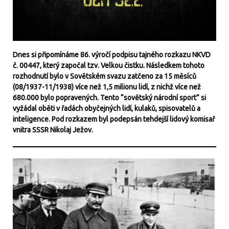
Dnes si připomínáme 86. výročí podpisu tajného rozkazu NKVD
č. 00447, který započal tzv. Velkou čistku. Následkem tohoto
rozhodnutí bylo v Sovětském svazu zatčeno za 15 měsíců
(08/1937-11/1938) více než 1,5 milionu lidí, z nichž více než
680.000 bylo popravených. Tento “sovětský národní sport” si
vyžádal oběti v řadách obyčejných lidí, kulaků, spisovatelů a
inteligence. Pod rozkazem byl podepsán tehdejší lidový komisař
vnitra SSSR Nikolaj Ježov.