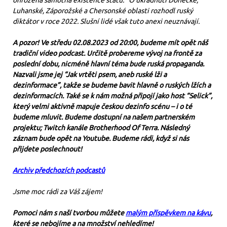
Luhanské, Záporožské a Chersonské oblasti rozhodl ruský
diktátor v roce 2022. Slušní lidé však tuto anexi neuznávají.
A pozor! Ve středu 02.08.2023 od 20:00, budeme mít opět náš
tradiční video podcast. Určitě probereme vývoj na frontě za
poslední dobu, nicméně hlavní téma bude ruská propaganda.
Nazvali jsme jej “Jak vrtěti psem, aneb ruské lži a
dezinformace”, takže se budeme bavit hlavně o ruských lžích a
dezinformacích. Také se k nám možná připojí jako host “Selick”,
který velmi aktivně mapuje českou dezinfo scénu – i o té
budeme mluvit. Budeme dostupní na našem partnerském
projektu; Twitch kanále Brotherhood Of Terra. Následný
záznam bude opět na Youtube. Budeme rádi, když si nás
přijdete poslechnout!
Archiv předchozích podcastů
Jsme moc rádi za Váš zájem!
Pomoci nám s naší tvorbou můžete
malým příspěvkem na kávu
,
které se nebojíme a na množství nehledíme!