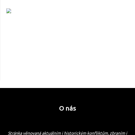
O nás
Stránka věnovaná aktuálním i historickým konfliktům, zbraním i