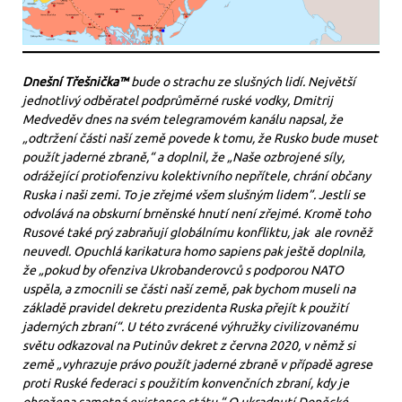
Dnešní Třešnička™
bude o strachu ze slušných lidí. Největší
jednotlivý odběratel podprůměrné ruské vodky, Dmitrij
Medveděv dnes na svém telegramovém kanálu napsal, že
„odtržení části naší země povede k tomu, že Rusko bude muset
použít jaderné zbraně,“ a doplnil, že „Naše ozbrojené síly,
odrážející protiofenzivu kolektivního nepřítele, chrání občany
Ruska i naši zemi. To je zřejmé všem slušným lidem”. Jestli se
odvolává na obskurní brněnské hnutí není zřejmé. Kromě toho
Rusové také prý zabraňují globálnímu konfliktu, jak ale rovněž
neuvedl. Opuchlá karikatura homo sapiens pak ještě doplnila,
že „pokud by ofenziva Ukrobanderovců s podporou NATO
uspěla, a zmocnili se části naší země, pak bychom museli na
základě pravidel dekretu prezidenta Ruska přejít k použití
jaderných zbraní“. U této zvrácené výhružky civilizovanému
světu odkazoval na Putinův dekret z června 2020, v němž si
země „vyhrazuje právo použít jaderné zbraně v případě agrese
proti Ruské federaci s použitím konvenčních zbraní, kdy je
ohrožena samotná existence státu.“ O ukradnutí Doněcké,