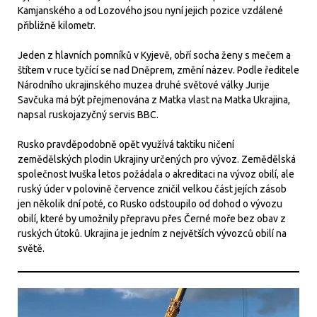
Kamjanského a od Lozového jsou nyní jejich pozice vzdálené
přibližně kilometr.
Jeden z hlavních pomníků v Kyjevě, obří socha ženy s mečem a
štítem v ruce tyčící se nad Dněprem, změní název. Podle ředitele
Národního ukrajinského muzea druhé světové války Jurije
Savčuka má být přejmenována z Matka vlast na Matka Ukrajina,
napsal ruskojazyčný servis BBC.
Rusko pravděpodobně opět využívá taktiku ničení
zemědělských plodin Ukrajiny určených pro vývoz. Zemědělská
společnost Ivuška letos požádala o akreditaci na vývoz obilí, ale
ruský úder v polovině července zničil velkou část jejích zásob
jen několik dní poté, co Rusko odstoupilo od dohod o vývozu
obilí, které by umožnily přepravu přes Černé moře bez obav z
ruských útoků. Ukrajina je jedním z největších vývozců obilí na
světě.