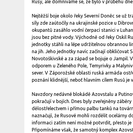
Rusy, ale domníváme se, že bylo v průběhu dn
Nejtěžší boje okolo řeky Severní Doněc se už t
síly zde zaútočily na ukrajinské pozice u Dibro
okupantů zasáhlo vodní čerpací stanici v Luhan
jsou bez pitné vody. Východně od řeky Oskil Ru
jednotky stáhli na lépe udržitelnou obrannou 
na jih. Jeho jednotky navíc začínají obkličovat
Novotoškivské a za západ se bojuje o Jampil. V 
odporem u Zeleného Pole, Temyrivky a Malynivk
sever. V Záporožské oblasti ruská armáda ostřel
poznání klidnější, neboť hlavním cílem Rusů je 
Navzdory nedávné blokádě Azovstalu a Putinov
pokračují v bojích. Dnes byly zveřejněny záběry
dělostřelectvem i přímou palbu tanků na továr
naznačují, že Rusové mohli rozdělit ocelárny
informaci zatím není možné potvrdit, přesto je v
Připomínáme však, že samotný komplex Azovst