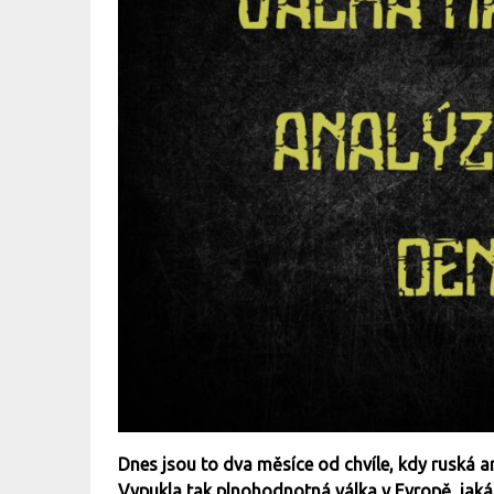
Dnes jsou to dva měsíce od chvíle, kdy ruská 
Vypukla tak plnohodnotná válka v Evropě, jaká t