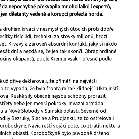
rmáda nepochybně překvapila mnoho laiků i expertů,
y jen diletanty vedená a korupcí prolezlá horda.
 na druhém krvácí v nesmyslných útocích proti dobře
tky tisíc lidí, techniku za stovky milionů, hrozí
ět. Krvavý a zároveň absurdní konflikt, jaký si nikdo
sát dní a nezdá se, že jen tak skončí. Obraz hrdinné
ločiny okupantů, podle Kremlu však – přesně podle
už dříve deklarovali, že příměří na největší
to vypadá, že byla fronta mírně klidnější. Ukrajinští
ova. Ruské síly obecně nejsou schopny prorazit
 střety nebo jen menší pokroky. Invazní armáda
yvlu a Nové Slobody v Sumské oblasti. Severně od
dily Bezruky, Slatine a Prudjanku, za to ostřelovali
robočkyne. Navíc ruští vojáci poté, co ztratili některá
ivilních oblastí. Korobočkyně bylo původně drženo