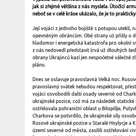
jak si zřejmě většina z nás myslela. Útočící a
neboť se v celé kráse ukázalo, že je to praktick
Její vojáci z jednoho bojiště s potupou utekli,
opevněným obráncům. Obě strany už přišly o desí
hladomor i energetická katastrofa pro okolní sv
z nás nedovedl představit trvá už dlouhých šede
obrany Ukrajinců kazí jen nespočetné válečné z
plánu.
Dnes se oslavuje pravoslavná Velká noc. Rusové 
pravoslavný svátek nebudou respektovat, přesto 
vojáci osvobodili další osady severně od Chark
ukrajinské pozice, což má za následek statické
ostřelovala pohraniční oblast u Bilopillje, Put
Charkova se potvrdilo, že ukrajinské síly osvobo
Rusové ukrajinské pozice u Staralé Hnylycje a Ko
území severně od města, zasílili ostřelování c