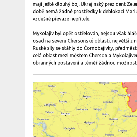
mají ještě dlouhý boj. Ukrajinský prezident Zel
době nemá žádné prostředky k deblokaci Mariup
vzdušné převaze nepřítele.
Mykolajiv byl opět ostřelován, nejsou však hláš
osad na severu Chersonské oblasti, největší z ni
Ruské síly se stáhly do Čornobajivky, předměs
celá oblast mezi městem Cherson a Mykolajive
obranných postavení a téměř žádnou možností 