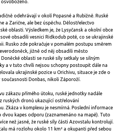
e osvobozeno.
radičně odehrávají v okolí Popasné a Rubižně. Ruské
vne a Zarične, ale bez úspěchu. Dělostřelectvo
ské oblasti. Výsledkem je, že Lysyčansk a okolní obce
sové obsadili vesnici Ridkodub poté, co se ukrajinské
linii. Rusko zde pokračuje v pomalém postupu směrem
 Severodoněck, jižně od něj obsadili město
Doněcké oblasti se ruské síly setkaly se silným
y a v tuto chvíli nejsou schopny postoupit dále na
ovala ukrajinské pozice u Orichivu, situace je zde o
v současnosti Donbas, nikoli Záporoží.
u zákazu přímého útoku, ruské jednotky nadále
 z ruských dronů ukazující ostřelování
nu. Zkáza v komplexu je nesmírná. Poslední informace
 do dvou kapes odporu (zaznamenáno na mapě). Tuto
íce než jasné, že ruské síly části Azovstalu kontrolují.
alu má rozlohu okolo 11 km² a okupanti před sebou