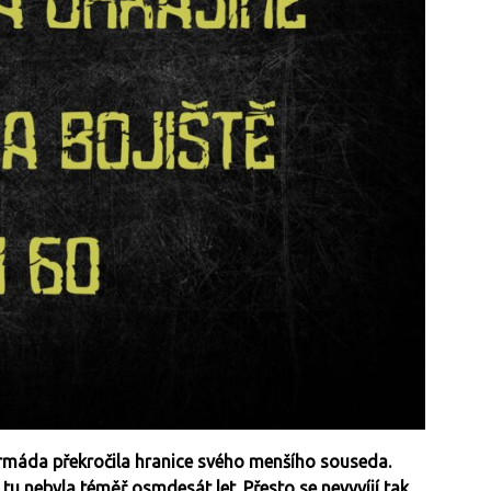
armáda překročila hranice svého menšího souseda.
u nebyla téměř osmdesát let. Přesto se nevyvíjí tak,