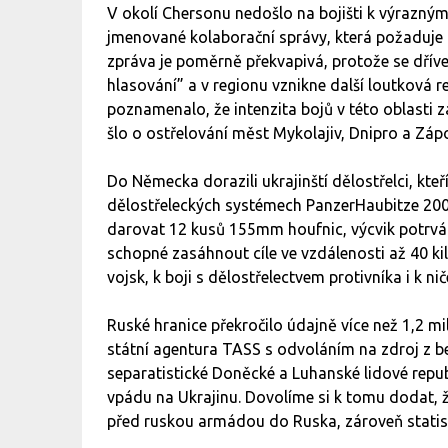
V okolí Chersonu nedošlo na bojišti k výrazn
jmenované kolaborační správy, která požaduje 
zpráva je poměrně překvapivá, protože se dříve
hlasování” a v regionu vznikne další loutková 
poznamenalo, že intenzita bojů v této oblasti z
šlo o ostřelování měst Mykolajiv, Dnipro a Zápo
Do Německa dorazili ukrajinští dělostřelci, kte
dělostřeleckých systémech PanzerHaubitze 20
darovat 12 kusů 155mm houfnic, výcvik potrvá
schopné zasáhnout cíle ve vzdálenosti až 40 k
vojsk, k boji s dělostřelectvem protivníka i k ni
Ruské hranice překročilo údajně více než 1,2 m
státní agentura TASS s odvoláním na zdroj z b
separatistické Doněcké a Luhanské lidové repub
vpádu na Ukrajinu. Dovolíme si k tomu dodat, že
před ruskou armádou do Ruska, zároveň statis