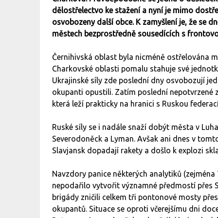
dělostřelectvo ke stažení a nyní je mimo dostřel
osvobozeny další obce. K zamyšlení je, že se dn
městech bezprostředně sousedících s frontovou 
Černihivská oblast byla nicméně ostřelována m
Charkovské oblasti pomalu stahuje své jednotk
Ukrajinské síly zde poslední dny osvobozují jed
okupanti opustili. Zatím poslední nepotvrzené z
která leží prakticky na hranici s Ruskou federací
Ruské síly se i nadále snaží dobýt města v Luha
Severodoněck a Lyman. Avšak ani dnes v tom
Slavjansk dopadají rakety a došlo k explozi 
Navzdory panice některých analytiků (zejména
nepodařilo vytvořit významné předmostí přes S
brigády zničili celkem tři pontonové mosty přes
okupantů. Situace se oproti včerejšímu dni doce