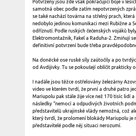
Potvrzeny jsou zde však pokračující boje v les
samotná obec podle zatím nepotvrzených zpráv
se také nachází továrna na střelný prach, kter
nedobylo jedinou komunikaci mezi Rubižne a S
odříznutí. Podle ruských čečenských vojáků byl
Elektromontažnik, Fakel a Raduha-2. Zmiňují se o
definitivní potvrzení bude třeba pravděpodobně
Na doněcké ose ruské síly zaútočily a po tvrdý
od Avdijivky. Tu se pokoušejí oblíčit prakticky 
I nadále jsou těžce ostřelovány železárny Azovs
video ve kterém tvrdí, že první a druhé patro 
Mariupolu pak stále žije více než 170 tisíc lidí 
následky “nemocí a odpudivých životních podm
představitelů ukrajinské vlády nemožná, což ale
který tvrdí, že prolomení blokády Mariupolu je m
představitelé podle něj situaci nerozumí.