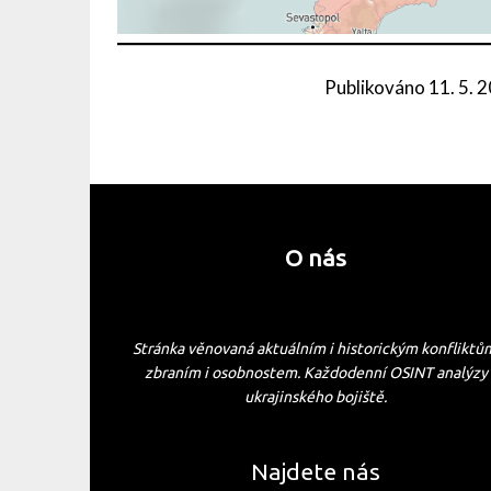
Publikováno
11. 5. 
O nás
Stránka věnovaná aktuálním i historickým konfliktů
zbraním i osobnostem. Každodenní OSINT analýzy
ukrajinského bojiště.
Najdete nás