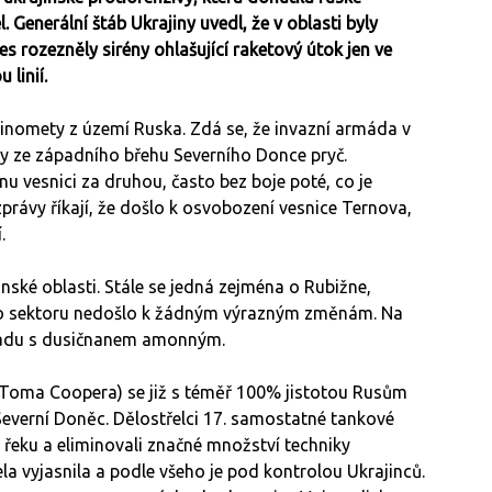
. Generální štáb Ukrajiny uvedl, že v oblasti byly
es rozezněly sirény ohlašující raketový útok jen ve
linií.
inomety z území Ruska. Zdá se, že invazní armáda v
y ze západního břehu Severního Donce pryč.
nu vesnici za druhou, často bez boje poté, co je
právy říkají, že došlo k osvobození vesnice Ternova,
.
nské oblasti. Stále se jedná zejména o Rubižne,
to sektoru nedošlo k žádným výrazným změnám. Na
skladu s dusičnanem amonným.
 Toma Coopera) se již s téměř 100% jistotou Rusům
everní Doněc. Dělostřelci 17. samostatné tankové
 řeku a eliminovali značné množství techniky
la vyjasnila a podle všeho je pod kontrolou Ukrajinců.