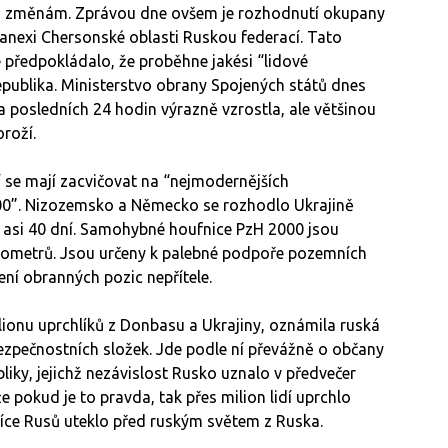
ým změnám. Zprávou dne ovšem je rozhodnutí okupany
anexi Chersonské oblasti Ruskou federací. Tato
 předpokládalo, že proběhne jakési “lidové
republika. Ministerstvo obrany Spojených států dnes
a posledních 24 hodin výrazně vzrostla, ale většinou
roží.
ří se mají zacvičovat na “nejmodernějších
00”. Nizozemsko a Německo se rozhodlo Ukrajině
 asi 40 dní. Samohybné houfnice PzH 2000 jsou
ilometrů. Jsou určeny k palebné podpoře pozemních
čení obranných pozic nepřítele.
ilionu uprchlíků z Donbasu a Ukrajiny, oznámila ruská
ezpečnostních složek. Jde podle ní převážně o občany
liky, jejichž nezávislost Rusko uznalo v předvečer
 pokud je to pravda, tak přes milion lidí uprchlo
íce Rusů uteklo před ruským světem z Ruska.