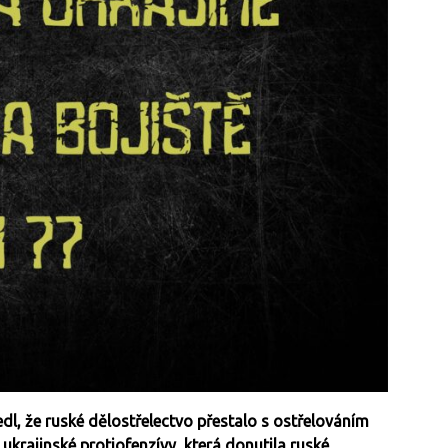
l, že ruské dělostřelectvo přestalo s ostřelováním
krajinské protiofenzívy, která donutila ruské