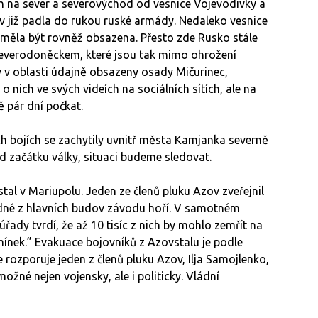
ích na sever a severovýchod od vesnice Vojevodivky a
 již padla do rukou ruské armády. Nedaleko vesnice
á měla být rovněž obsazena. Přesto zde Rusko stále
everodoněckem, které jsou tak mimo ohrožení
y v oblasti údajně obsazeny osady Mičurinec,
 nich ve svých videích na sociálních sítích, ale na
 pár dní počkat.
ch bojích se zachytily uvnitř města Kamjanka severně
od začátku války, situaci budeme sledovat.
tal v Mariupolu. Jeden ze členů pluku Azov zveřejnil
jedné z hlavních budov závodu hoří. V samotném
a úřady tvrdí, že až 10 tisíc z nich by mohlo zemřít na
ínek.” Evakuace bojovníků z Azovstalu je podle
 rozporuje jeden z členů pluku Azov, Ilja Samojlenko,
ožné nejen vojensky, ale i politicky. Vládní