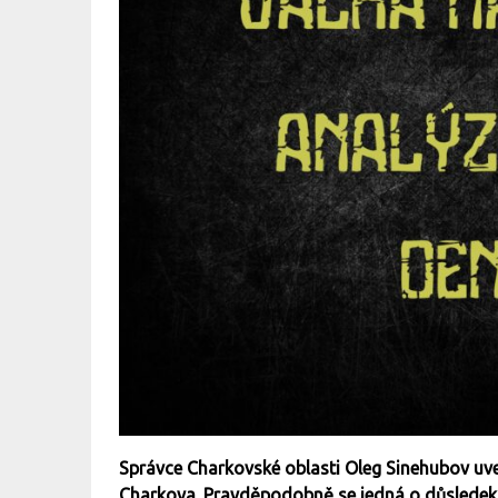
Správce Charkovské oblasti Oleg Sinehubov uved
Charkova. Pravděpodobně se jedná o důsledek u