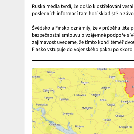
Ruská média tvrdí, že došlo k ostřelování vesni
posledních informací tam hoří skladiště a záv
Švédsko a Finsko oznámily, že v průběhu léta 
bezpečnostní smlouvu o vzájemné podpoře s Ve
zajímavost uvedeme, že tímto končí téměř dvou
Finsko vstupuje do vojenského paktu po skoro 80