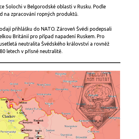
ce Solochi v Belgorodské oblasti v Rusku. Podle
od na zpracování ropných produktů.
podají přihlášku do NATO. Zároveň Švédi podepsali
lkou Británií pro případ napadení Ruskem. Pro
setletá neutralita Švédského království a rovněž
 letech v přísné neutralitě.