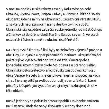
V noci na dnešek ruské rakety zasáhly řadu měst po celé
Ukrajině, včetně Lvova, Dnipra, Oděsy a Vinnycje. Řízené střely
okupantů údajně mířily na ukrajinskou železniční infrastrukturu,
z některých nádraží jsou hlášeny desítky civilních obětí.
Ukrajinské síly úspěšně zatlačily ruské jednotky od měst Čuhujiv
a Charkov až do širého okolí Starého Saltivu severně. Ve všech
ostatních částech země se obránci úspěšně drží.
Na Charkovské frontové linii byly ostřelovány vojenské pozice u
obcí Udy, Prudjanka a opět předměstí Charkova. Ukrajinští vojáci
pokračují ve vytlačování nepřítele od zdejší metropole a
konsolidují územní zisky okolo Molodavu a u Starého Saltivu.
Ukrajinské dělostřelectvo zničilo ruský zásobovací konvoj u
obce Vesele. Na této linii je dislokován nejmenší počet ruských
sil, což je s největší pravděpodobností jeden z faktorů, které
přispěly k úspěšným výpadům ukrajinských ozbrojených sil v
této oblasti.
Ruské jednotky se pokusily prorazit poblíž Dovhenke směrem
na Slavjansk, útok ale nebyl úspěšný. Všechny dostupné