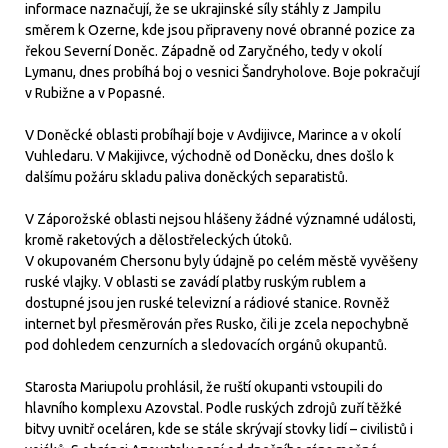
informace naznačují, že se ukrajinské síly stáhly z Jampilu
směrem k Ozerne, kde jsou připraveny nové obranné pozice za
řekou Severní Doněc. Západně od Zaryčného, tedy v okolí
Lymanu, dnes probíhá boj o vesnici Šandryholove. Boje pokračují
v Rubižne a v Popasné.
V Doněcké oblasti probíhají boje v Avdijivce, Marince a v okolí
Vuhledaru. V Makijivce, východně od Doněcku, dnes došlo k
dalšímu požáru skladu paliva doněckých separatistů.
V Záporožské oblasti nejsou hlášeny žádné významné události,
kromě raketových a dělostřeleckých útoků.
V okupovaném Chersonu byly údajně po celém městě vyvěšeny
ruské vlajky. V oblasti se zavádí platby ruským rublem a
dostupné jsou jen ruské televizní a rádiové stanice. Rovněž
internet byl přesměrován přes Rusko, čili je zcela nepochybně
pod dohledem cenzurních a sledovacích orgánů okupantů.
Starosta Mariupolu prohlásil, že ruští okupanti vstoupili do
hlavního komplexu Azovstal. Podle ruských zdrojů zuří těžké
bitvy uvnitř oceláren, kde se stále skrývají stovky lidí – civilistů i