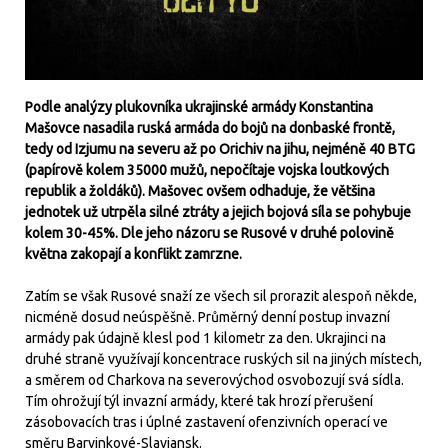
Podle analýzy plukovníka ukrajinské armády Konstantina
Mašovce nasadila ruská armáda do bojů na donbaské frontě,
tedy od Izjumu na severu až po Orichiv na jihu, nejméně 40 BTG
(papírově kolem 35000 mužů, nepočítaje vojska loutkových
republik a žoldáků). Mašovec ovšem odhaduje, že většina
jednotek už utrpěla silné ztráty a jejich bojová síla se pohybuje
kolem 30-45%. Dle jeho názoru se Rusové v druhé polovině
května zakopají a konflikt zamrzne.
Zatím se však Rusové snaží ze všech sil prorazit alespoň někde,
nicméně dosud neúspěšně. Průměrný denní postup invazní
armády pak údajně klesl pod 1 kilometr za den. Ukrajinci na
druhé straně využívají koncentrace ruských sil na jiných místech,
a směrem od Charkova na severovýchod osvobozují svá sídla.
Tím ohrožují týl invazní armády, které tak hrozí přerušení
zásobovacích tras i úplné zastavení ofenzivních operací ve
směru Barvinkové-Slavjansk.