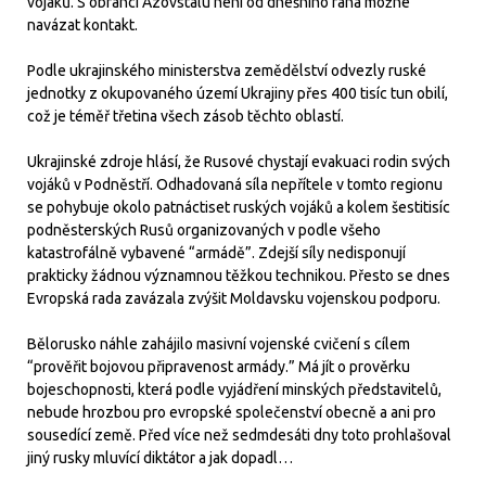
vojáků. S obránci Azovstalu není od dnešního rána možné
navázat kontakt.
Podle ukrajinského ministerstva zemědělství odvezly ruské
jednotky z okupovaného území Ukrajiny přes 400 tisíc tun obilí,
což je téměř třetina všech zásob těchto oblastí.
Ukrajinské zdroje hlásí, že Rusové chystají evakuaci rodin svých
vojáků v Podněstří. Odhadovaná síla nepřítele v tomto regionu
se pohybuje okolo patnáctiset ruských vojáků a kolem šestitisíc
podněsterských Rusů organizovaných v podle všeho
katastrofálně vybavené “armádě”. Zdejší síly nedisponují
prakticky žádnou významnou těžkou technikou. Přesto se dnes
Evropská rada zavázala zvýšit Moldavsku vojenskou podporu.
Bělorusko náhle zahájilo masivní vojenské cvičení s cílem
“prověřit bojovou připravenost armády.” Má jít o prověrku
bojeschopnosti, která podle vyjádření minských představitelů,
nebude hrozbou pro evropské společenství obecně a ani pro
sousedící země. Před více než sedmdesáti dny toto prohlašoval
jiný rusky mluvící diktátor a jak dopadl…