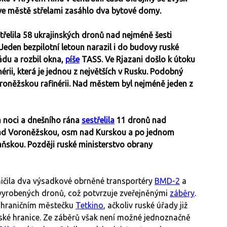
o ve městě střelami zasáhlo dva bytové domy.
třelila 58 ukrajinských dronů nad nejméně šesti
Jeden bezpilotní letoun narazil i do budovy ruské
ádu a rozbil okna,
píše
TASS. Ve Rjazani došlo k útoku
inérii, která je jednou z největších v Rusku. Podobný
roněžskou rafinérii. Nad městem byl nejméně jeden z
 noci a dnešního rána
sestřelila
11 dronů nad
nad Voroněžskou, osm nad Kurskou a po jednom
ňskou. Později ruské ministerstvo obrany
ičila dva výsadkové obrněné transportéry
BMD-2
a
vyrobených dronů, což potvrzuje zveřejněnými
záběry
.
 pohraničním městečku
Tetkino
, ačkoliv ruské úřady již
inské hranice. Ze záběrů však není možné jednoznačně