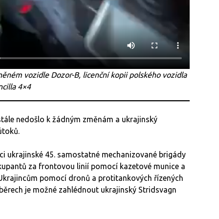
něném vozidle Dozor-B, licenční kopii polského vozidla
cilla 4×4
 stále nedošlo k žádným změnám a ukrajinský
 útoků.
ci ukrajinské 45. samostatné mechanizované brigády
kupantů za frontovou linií pomocí kazetové munice a
Ukrajincům pomocí dronů a protitankových řízených
áběrech je možné zahlédnout ukrajinský Stridsvagn