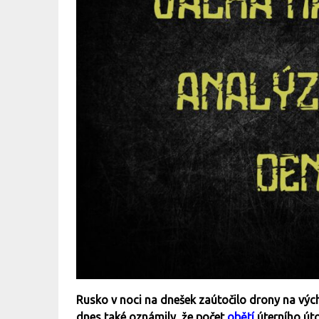
Rusko v noci na dnešek zaútočilo drony na vý
dnes také oznámily, že počet
obětí
úterního úto