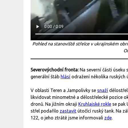
Pohled na stanoviště střelce v ukrajinském obr
On
Severovýchodní fronta:
Na severní části úseku
generální štáb
hlásí
odražení několika ruských
V oblasti Teren a Jampolivky se
snaží
dělostřel
likvidovat minometné a dělostřelecké pozice o
dronů. Na jižním okraji
Kruhlajské rokle
se pak 
střel podařilo
zastavit
útočící ruský tank. Na z
122, o jeho ztrátě jsme informovali
zde
.