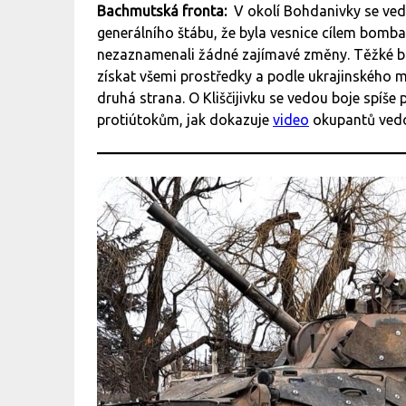
Bachmutská fronta:
V okolí Bohdanivky se ved
generálního štábu, že byla vesnice cílem bomb
nezaznamenali žádné zajímavé změny. Těžké boj
získat všemi prostředky a podle ukrajinského 
druhá strana. O Kliščijivku se vedou boje spíše
protiútokům, jak dokazuje
video
okupantů vedou