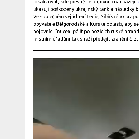
lokalizovat, kde přesně se bojovníci nacházejí.
ukazují poškozený ukrajinský tank a následky 
Ve společném vyjádření Legie, Sibiřského prap
obyvatele Bělgorodské a Kurské oblasti, aby se 
bojovníci “nuceni pálit po pozicích ruské armá
místním úřadům tak snaží předejít zranění či ztr