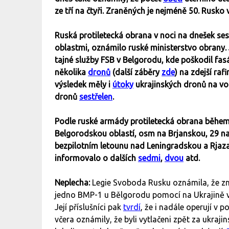
ze tří na čtyři. Zraněných je nejméně 50. Rusk
Ruská protiletecká obrana v noci na dnešek ses
oblastmi, oznámilo ruské ministerstvo obrany. 
tajné služby FSB v Belgorodu, kde poškodil fas
několika
dronů
(další záběry
zde
) na zdejší raf
výsledek měly i
útoky
ukrajinských dronů na vo
dronů
sestřelen
.
Podle ruské armády protiletecká obrana během
Belgorodskou oblastí, osm na Brjanskou, 29 
bezpilotním letounu nad Leningradskou a Rjaza
informovalo o dalších
sedmi
,
dvou
atd.
Neplecha:
Legie Svoboda Rusku oznámila, že zn
jedno BMP-1 u Bělgorodu pomocí na Ukrajině 
Její příslušníci pak
tvrdí
, že i nadále operují v
včera oznámily, že byli vytlačeni zpět za ukraj