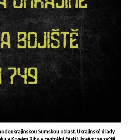
chodoukrajinskou Sumskou oblast. Ukrajinské úřady
ku v Kryvém Rihu v centrální části Ukrajiny se zvýšil