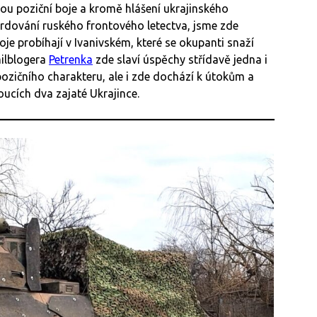
ou poziční boje a kromě hlášení ukrajinského
ardování ruského frontového letectva, jsme zde
e probíhají v Ivanivském, které se okupanti snaží
milblogera
Petrenka
zde slaví úspěchy střídavě jedna i
 pozičního charakteru, ale i zde dochází k útokům a
cích dva zajaté Ukrajince.