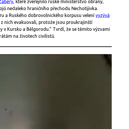
Záběry
, které zveřejnilo ruské ministerstvo obrany,
bojů nedaleko hraničního přechodu Nechotijivka.
oru a Ruského dobrovolnického korpusu velení
vyzývá
z nich evakuovali, protože jsou proukrajinští
dy v Kursku a Bělgorodu.” Tvrdí, že se těmito výzvami
átám na životech civilistů.