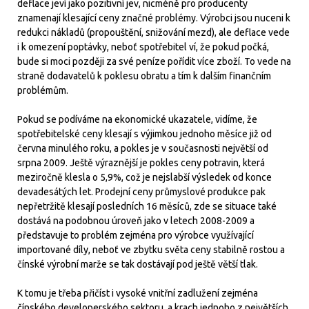
deflace jeví jako pozitivní jev, nicméně pro producenty
znamenají klesající ceny značné problémy. Výrobci jsou nuceni k
redukci nákladů (propouštění, snižování mezd), ale deflace vede
i k omezení poptávky, neboť spotřebitel ví, že pokud počká,
bude si moci později za své peníze pořídit více zboží. To vede na
straně dodavatelů k poklesu obratu a tím k dalším finančním
problémům.
Pokud se podíváme na ekonomické ukazatele, vidíme, že
spotřebitelské ceny klesají s výjimkou jednoho měsíce již od
června minulého roku, a pokles je v současnosti největší od
srpna 2009. Ještě výraznější je pokles ceny potravin, která
meziročně klesla o 5,9%, což je nejslabší výsledek od konce
devadesátých let. Prodejní ceny průmyslové produkce pak
nepřetržitě klesají posledních 16 měsíců, zde se situace také
dostává na podobnou úroveň jako v letech 2008-2009 a
představuje to problém zejména pro výrobce využívající
importované díly, neboť ve zbytku světa ceny stabilně rostou a
čínské výrobní marže se tak dostávají pod ještě větší tlak.
K tomu je třeba přičíst i vysoké vnitřní zadlužení zejména
čínského developerského sektoru, a krach jednoho z největších