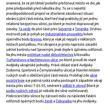
znamená, že se jim téměř podařilo přeříznout město ve dví, jak
jsme předpovídali před několika dny. To se s největší
pravděpodobností projeví ve zhoršené zásobovací situaci
obránců jižní části města, kteří teď mají prakticky již jen jednu
relativně bezpečnou silnici, po které je možné dopravovat jim
zásoby.
Ta vede
do jižní části přes
Sjeverné
a
Tonenke
. Druhou
možností pak je pohyb po
Industrialném prospektu
kolem
opěrného bodu
Brevno
, který je však již nejspíš v některých
místech pod palbou. Pro Ukrajince je proto naprosto zásadní
udržet kontrolu nad Sjeverným, jinak dojde k úplnému odříznutí.
Na jihu města
ostřeluje ruské dělostřelectvo
křižovatku
Turheněvovy a Nachimovovy ulice
, po které proudí do staré
Avdijivky ukrajinské jednotky. Právě oblast staré Avdijivky
(Soborná, Sportovní a Černyševského ulice) je hlavním místem
ruských snah o obklíčení jižní části města. Probíhají zde
silné
poziční boje
a je patrná ruská snaha postoupit k západním okraji
města přes silnici T-05-05, směrem k
sídlišti 9. obvod
(které je
podle ruských zdrojů
již několik dní silně ostřelované).
Překročení této silnice by zároveň mělo za následek fatální
odříznutí opěrných bodů
Zenit
a
Čeburaška
na jihu Avdijivky.