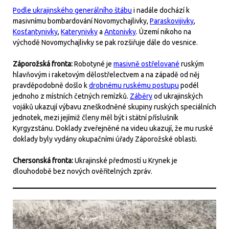
Podle ukrajinského generálního štábu
i nadále dochází k
masivnímu bombardování Novomychajlivky,
Paraskovijivky
,
Kosťantynivky
,
Katerynivky
a
Antonivky
. Území nikoho na
východě Novomychajlivky se pak rozšiřuje dále do vesnice.
Záporožská fronta:
Robotyné je
masivně ostřelované
ruským
hlavňovým i raketovým dělostřelectvem a na západě od něj
pravděpodobně došlo k
drobnému ruskému postupu
podél
jednoho z místních četných remízků.
Záběry
od ukrajinských
vojáků ukazují výbavu zneškodněné skupiny ruských speciálních
jednotek, mezi jejímiž členy měl být i státní příslušník
Kyrgyzstánu. Doklady zveřejněné na videu ukazují, že mu ruské
doklady byly vydány okupačními úřady Záporožské oblasti.
Chersonská fronta:
Ukrajinské předmostí u Krynek je
dlouhodobě bez nových ověřitelných zpráv.