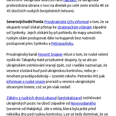
Ukrinform. Ukrajinské letectvo ráno
napsalo
, že ukrajinská
protivzdušná obrana v noci na dnešek po celé zemi zničila 40 ze
45 útočících ruských bezpilotních letounů.
Severovýchodní fronta:
Proukrajinské účty informují
o tom, že se
okupanti snaží získat přístup ke
strategickým výšinám
západně
od Synkivky. Jejich získání by při pohledu do mapy umožnilo
ruským silám postupovat dále na Kupjansk bez nutnosti
postupovat přes Synkivku a
Petropavlivku
.
Proukrajinský kanál
Hovoriť Snajper
mluví o tom, že ruské velení
vysílá do Tabajivky malé průzkumné skupiny, ty se ale po
ukrajinském ostřelování vracejí zpět, což i nadále naznačuje, že
vesnice zůstává buď pod ukrajinskou kontrolou, nebo je –
mnohem pravděpodobněji – územím nikoho. Petrenko IHS pak
informuje o ruské snaze
prorazit u vesnice ukrajinskými
obrannými liniemi, což se jim však nedaří.
Záběry z ruských dronů ukazují
(
geolokalizace
) ostřelování
ukrajinských pozic na úbočí západně od
Novovodjaného
(severně od Makijivky). Jde o místa, která byla ještě před
několika dny pod ruskou kontrolou. Lze se tedy domnívat, že se