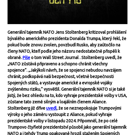
Generální tajemník NATO Jens Stoltenberg kritizoval prohlášení
bývalého amerického prezidenta Donalda Trumpa, který řekl, že
pokud bude znovu zvolen, povzbudí Rusko, aby zaútočilo na
členy NATO, kteří podle jeho názoru nedostatečně přispěli k
obraně.
Píše
o tom Wall Street Journal . Stoltenberg uvedl, že
„NATO zůstává připraveno a schopno chránit všechny
spojence“. „Jakýkoli návrh, že se spojenci nebudou navzájem
chránit, podkopává naši bezpečnost, včetně bezpečnosti
Spojených států, a vystavuje americké a evropské vojáky
zvýšenému riziku,“ vysvětlil. Generální tajemník NATO si je také
jistý, že bez ohledu na to, kdo vyhraje prezidentské volby v USA,
zůstane tato země silným a loajálním členem Aliance.
Stoltenberg již dříve
uvedl
, že se neznepokojuje Trumpovými
výroky o jeho záměru vystoupit z Aliance, pokud vyhraje
prezidentské volby v listopadu 2024. Připomněl, že po celé
Trumpovo čtyřleté prezidentství působil jako generální tajemník
NATO a i tehdy Trump opakovaně hrozil stažením Spojených