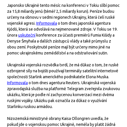
Japonsko Ukrajině tento měsíc na konferenci v Tokiu slíbí pomoc
za 15,8 miliardy jenů (téměř 2,5 miliardy korun). Peníze budou
určeny na obnovu v sedmi regionech Ukrajiny, která čelí ruské
vojenské agresi.
Informovala
o tom dnes japonská agentura
Kjódó, která se odvolává na nejmenované zdroje. V Tokiu se 19.
února
uskuteční
konference za účasti premiérů Fumia Kišidy a
Denyse Šmyhala a dalších zástupců vlády a také průmyslu z
obou zemí. Poskytnuté peníze mají být určeny mimo jiné na
pomoc ukrajinskému zemědělství a na odstraňování sutin.
Ukrajinská vojenská rozvědka tvrdí, že má důkaz o tom, že ruské
ozbrojené síly na bojišti používají terminály satelitní internetové
společnosti Starlink amerického podnikatele Elona Muska.
Informovala
o tom dnes agentura Reuters. Ukrajinská vojenská
zpravodajská služba na platformě Telegram zveřejnila zvukovou
ukázku, která je podle ní zachycenou konverzací mezi dvěma
ruskými vojáky. Ukázku pak označila za důkaz o využívání
Starlinku ruskou armádou.
Nizozemská ministryně obrany Kaisa Ollongren uvedla, že
pokud jde o vojenskou pomoc Ukrajině, neměla by platit žádná