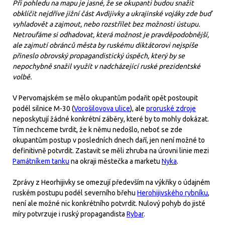
Při pohledu na mapu je jasné, že se okupanti budou snažit
obklíčit nejdříve jižní část Avdijivky a ukrajinské vojáky zde buď
vyhladovět a zajmout, nebo rozstřílet bez možnosti ústupu.
Netroufáme si odhadovat, která možnost je pravděpodobnější,
ale zajmutí obránců města by ruskému diktátorovi nejspíše
přineslo obrovský propagandistický úspěch, který by se
nepochybně snažil využít v nadcházející ruské prezidentské
volbě.
V Pervomajském se mělo okupantům podařit opět postoupit
podél silnice M-30 (
Vorošilovova ulice
), ale
proruské zdroje
neposkytují žádné konkrétní záběry, které by to mohly dokázat.
Tím nechceme tvrdit, že k němu nedošlo, neboť se zde
okupantům postup v posledních dnech daří, jen není možné to
definitivně potvrdit. Zastavit se měli zhruba na úrovni linie mezi
Památníkem tanku
na okraji městečka a marketu
Nyka
.
Zprávy z Heorhijivky se omezují především na výkřiky o údajném
ruském postupu podél severního břehu
Herohijivského rybníku
,
není ale možné nic konkrétního potvrdit. Nulový pohyb do jisté
míry potvrzuje i ruský propagandista
Rybar
.