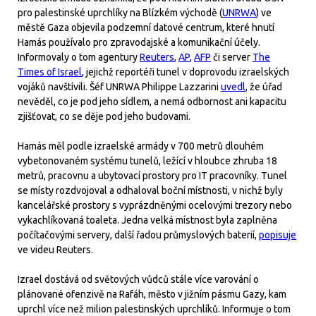
pro palestinské uprchlíky na Blízkém východě (
UNRWA
) ve
městě Gaza objevila podzemní datové centrum, které hnutí
Hamás používalo pro zpravodajské a komunikační účely.
Informovaly o tom agentury
Reuters
,
AP
,
AFP
či server
The
Times of Israel
, jejichž reportéři tunel v doprovodu izraelských
vojáků navštívili. Šéf UNRWA Philippe Lazzarini
uvedl
, že úřad
nevěděl, co je pod jeho sídlem, a nemá odbornost ani kapacitu
zjišťovat, co se děje pod jeho budovami.
Hamás měl podle izraelské armády v 700 metrů dlouhém
vybetonovaném systému tunelů, ležící v hloubce zhruba 18
metrů, pracovnu a ubytovací prostory pro IT pracovníky. Tunel
se místy rozdvojoval a odhaloval boční místnosti, v nichž byly
kancelářské prostory s vyprázdněnými ocelovými trezory nebo
vykachlíkovaná toaleta. Jedna velká místnost byla zaplněna
počítačovými servery, další řadou průmyslových baterií,
popisuje
ve videu Reuters.
Izrael dostává od světových vůdců stále více varování o
plánované ofenzivě na Rafáh, město v jižním pásmu Gazy, kam
uprchl více než milion palestinských uprchlíků. Informuje o tom