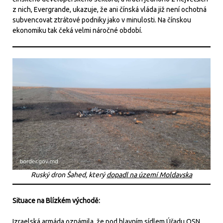
z nich, Evergrande, ukazuje, že ani čínská vláda již není ochotná
subvencovat ztrátové podniky jako v minulosti. Na čínskou
ekonomiku tak čeká velmi náročné období.
Ruský dron Šahed, který
dopadl na území Moldavska
Situace na Blízkém východě:
Izraelská armáda oznámila, že pod hlavním sídlem Úřadu OSN