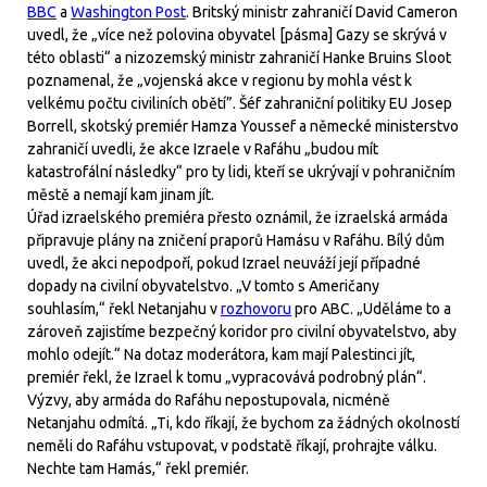
BBC
a
Washington Post
. Britský ministr zahraničí David Cameron
uvedl, že „více než polovina obyvatel [pásma] Gazy se skrývá v
této oblasti“ a nizozemský ministr zahraničí Hanke Bruins Sloot
poznamenal, že „vojenská akce v regionu by mohla vést k
velkému počtu civiliních obětí”. Šéf zahraniční politiky EU Josep
Borrell, skotský premiér Hamza Youssef a německé ministerstvo
zahraničí uvedli, že akce Izraele v Rafáhu „budou mít
katastrofální následky“ pro ty lidi, kteří se ukrývají v pohraničním
městě a nemají kam jinam jít.
Úřad izraelského premiéra přesto oznámil, že izraelská armáda
připravuje plány na zničení praporů Hamásu v Rafáhu. Bílý dům
uvedl, že akci nepodpoří, pokud Izrael neuváží její případné
dopady na civilní obyvatelstvo. „V tomto s Američany
souhlasím,“ řekl Netanjahu v
rozhovoru
pro ABC. „Uděláme to a
zároveň zajistíme bezpečný koridor pro civilní obyvatelstvo, aby
mohlo odejít.“ Na dotaz moderátora, kam mají Palestinci jít,
premiér řekl, že Izrael k tomu „vypracovává podrobný plán“.
Výzvy, aby armáda do Rafáhu nepostupovala, nicméně
Netanjahu odmítá. „Ti, kdo říkají, že bychom za žádných okolností
neměli do Rafáhu vstupovat, v podstatě říkají, prohrajte válku.
Nechte tam Hamás,“ řekl premiér.