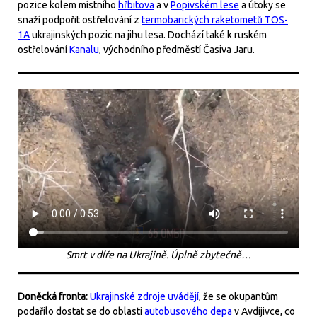
pozice kolem místního
hřbitova
a v
Popivském lese
a útoky se
snaží podpořit ostřelování z
termobarických raketometů TOS-
1A
ukrajinských pozic na jihu lesa. Dochází také k ruském
ostřelování
Kanalu
, východního předměstí Časiva Jaru.
Smrt v díře na Ukrajině. Úplně zbytečně…
Doněcká fronta:
Ukrajinské zdroje uvádějí
, že se okupantům
podařilo dostat se do oblasti
autobusového depa
v Avdijivce, co