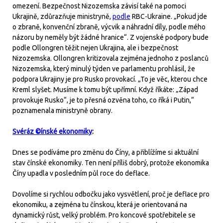
omezení. Bezpečnost Nizozemska závisí také na pomoci
Ukrajině, zdůrazňuje ministryně,
podle
RBC-Ukraine. „Pokud jde
o zbraně, konvenční zbraně, výcvik a náhradní díly, podle mého
názoru by neměly být žádné hranice“. Z vojenské podpory bude
podle Ollongren těžit nejen Ukrajina, ale i bezpečnost
Nizozemska. Ollongren kritizovala zejména jednoho z poslanců
Nizozemska, který minulý týden ve parlamentu prohlásil, že
podpora Ukrajiny je pro Rusko provokací. „To je věc, kterou chce
Kreml slyšet. Musíme k tomu být upřímní. Když říkáte: „Západ
provokuje Rusko“, je to přesná ozvěna toho, co říká i Putin,“
poznamenala ministryně obrany.
Svéráz
©ínské
ekonomiky
:
Dnes se podíváme pro změnu do Číny, a přiblížíme si aktuální
stav čínské ekonomiky. Ten není příliš dobrý, protože ekonomika
Číny upadla v posledním půl roce do deflace.
Dovolíme si rychlou odbočku jako vysvětlení, proč je deflace pro
ekonomiku, a zejména tu čínskou, která je orientovaná na
dynamický růst, velký problém. Pro koncové spotřebitele se