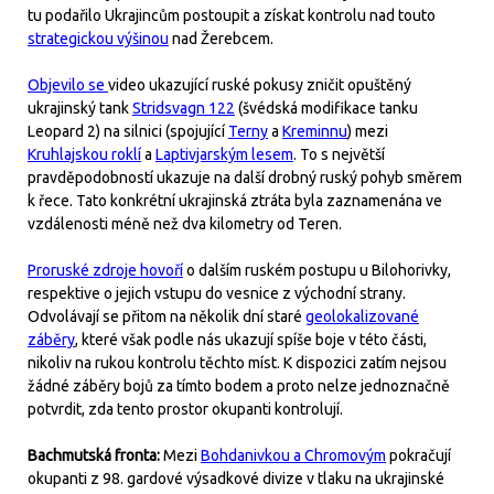
tu podařilo Ukrajincům postoupit a získat kontrolu nad touto
strategickou výšinou
nad Žerebcem.
Objevilo se
video ukazující ruské pokusy zničit opuštěný
ukrajinský tank
Stridsvagn 122
(švédská modifikace tanku
Leopard 2) na silnici (spojující
Terny
a
Kreminnu
) mezi
Kruhlajskou roklí
a
Laptivjarským lesem
. To s největší
pravděpodobností ukazuje na další drobný ruský pohyb směrem
k řece. Tato konkrétní ukrajinská ztráta byla zaznamenána ve
vzdálenosti méně než dva kilometry od Teren.
Proruské zdroje hovoří
o dalším ruském postupu u Bilohorivky,
respektive o jejich vstupu do vesnice z východní strany.
Odvolávají se přitom na několik dní staré
geolokalizované
záběry
, které však podle nás ukazují spíše boje v této části,
nikoliv na rukou kontrolu těchto míst. K dispozici zatím nejsou
žádné záběry bojů za tímto bodem a proto nelze jednoznačně
potvrdit, zda tento prostor okupanti kontrolují.
Bachmutská fronta:
Mezi
Bohdanivkou a Chromovým
pokračují
okupanti z 98. gardové výsadkové divize v tlaku na ukrajinské