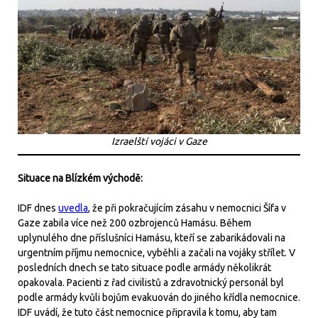
Izraelští vojáci v Gaze
Situace na Blízkém východě:
IDF dnes
uvedla
, že při pokračujícím zásahu v nemocnici Šífa v
Gaze zabila více než 200 ozbrojenců Hamásu. Během
uplynulého dne příslušníci Hamásu, kteří se zabarikádovali na
urgentním příjmu nemocnice, vyběhli a začali na vojáky střílet. V
posledních dnech se tato situace podle armády několikrát
opakovala. Pacienti z řad civilistů a zdravotnický personál byl
podle armády kvůli bojům evakuován do jiného křídla nemocnice.
IDF uvádí, že tuto část nemocnice připravila k tomu, aby tam