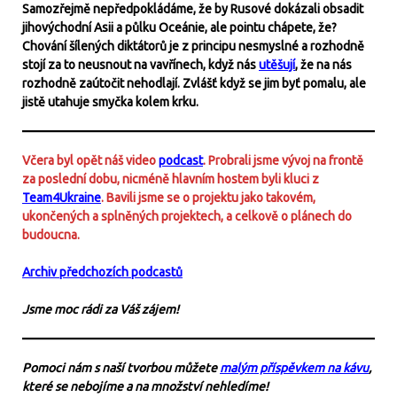
Samozřejmě nepředpokládáme, že by Rusové dokázali obsadit
jihovýchodní Asii a půlku Oceánie, ale pointu chápete, že?
Chování šílených diktátorů je z principu nesmyslné a rozhodně
stojí za to neusnout na vavřínech, když nás
utěšují
, že na nás
rozhodně zaútočit nehodlají. Zvlášť když se jim byť pomalu, ale
jistě utahuje smyčka kolem krku.
Včera byl opět náš video
podcast
. Probrali jsme vývoj na frontě
za poslední dobu, nicméně hlavním hostem byli kluci z
Team4Ukraine
. Bavili jsme se o projektu jako takovém,
ukončených a splněných projektech, a celkově o plánech do
budoucna.
Archiv předchozích podcastů
Jsme moc rádi za Váš zájem!
Pomoci nám s naší tvorbou můžete
malým příspěvkem na kávu
,
které se nebojíme a na množství nehledíme!