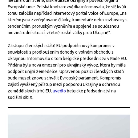
mezinárodní scéně, diskreditace Ukrajiny a pověsti orgánů
Evropské unie. Polská kontrarozvědka informovala, že síť kvůli
tomu založila například internetový portál Voice of Europe, „na
kterém jsou zveřejňované články, komentáře nebo rozhovory s
tendenčním, proruským vyzněním a spojené se současnou
mezinárodní situací, včetně ruské války proti Ukrajině“.
Zástupci členských států EU podpořili nový kompromis v
souvislosti s prodloužením dohody o volném obchodu s
Ukrajinou. Informovalo o tom belgické předsednictví v Radě EU.
Přidána byla nová omezení pro ukrajinský vývoz, která by měla
podpořit unijní zemědělce. Upravenou pozici členských států
bude muset znovu schválit Evropský parlament. Kompromis
zajistí vyvážený přístup mezi podporou Ukrajiny a ochranou
zemědělských trhů EU,
uvedlo
belgické předsednictví na
sociální síti X.