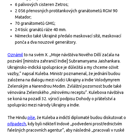
6 palivových cisteren Zetros;
2 056 přenosných protitankových granátometů RGW 90
Matador;
70 granátometů GMG;
24 tisíc granátů ráže 40 mm.
Německo také Ukrajině předalo maskovací sítě, maskovací
ponča a dva nouzové generátory.
Oznámil
to na svém X. „Moje návštěva Nového Dillí začala na
pozvání [ministra zahraničí Indie] Subramanyama Jaishankara.
Ukrajinsko-indická spolupráce je důležitá a my chceme oživit
vazby,“ napsal Kuleba. Ministr poznamenal, že jednání budou
založena na dialogu mezi vůdci Ukrajiny a Indie Volodymyrem
Zelenským a Narendrou Modim. Zvláštní pozornost bude také
věnována Zelenského „mírovému receptu“. Kulebova návštěva
se koná na pozadí 32. výročí podpisu Dohody o přátelství a
spolupráci mezi národy Ukrajiny a Indie.
The Hindu
píše
, že Kuleba a indičtí diplomaté budou diskutovat o
případech
, kdy byli někteří Indové „podvedeni prostřednictvím
falešných pracovních agentur“, aby následně „pracovali v ruské