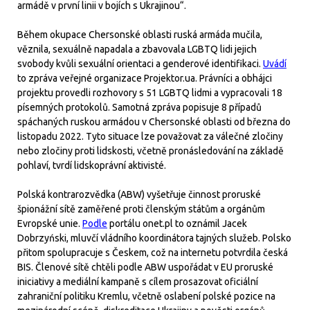
armádě v první linii v bojích s Ukrajinou“.
Během okupace Chersonské oblasti ruská armáda mučila,
věznila, sexuálně napadala a zbavovala LGBTQ lidi jejich
svobody kvůli sexuální orientaci a genderové identifikaci.
Uvádí
to zpráva veřejné organizace Projektor.ua. Právníci a obhájci
projektu provedli rozhovory s 51 LGBTQ lidmi a vypracovali 18
písemných protokolů. Samotná zpráva popisuje 8 případů
spáchaných ruskou armádou v Chersonské oblasti od března do
listopadu 2022. Tyto situace lze považovat za válečné zločiny
nebo zločiny proti lidskosti, včetně pronásledování na základě
pohlaví, tvrdí lidskoprávní aktivisté.
Polská kontrarozvědka (ABW) vyšetřuje činnost proruské
špionážní sítě zaměřené proti členským státům a orgánům
Evropské unie.
Podle
portálu onet.pl to oznámil Jacek
Dobrzyński, mluvčí vládního koordinátora tajných služeb. Polsko
přitom spolupracuje s Českem, což na internetu potvrdila česká
BIS. Členové sítě chtěli podle ABW uspořádat v EU proruské
iniciativy a mediální kampaně s cílem prosazovat oficiální
zahraniční politiku Kremlu, včetně oslabení polské pozice na