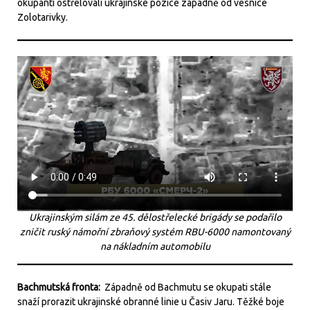
okupanti ostřelovali ukrajinské pozice západně od vesnice
Zolotarivky.
Ukrajinským silám ze 45. dělostřelecké brigády se podařilo
zničit ruský námořní zbraňový systém RBU-6000 namontovaný
na nákladním automobilu
Bachmutská fronta:
Západně od Bachmutu se okupati stále
snaží prorazit ukrajinské obranné linie u Časiv Jaru. Těžké boje