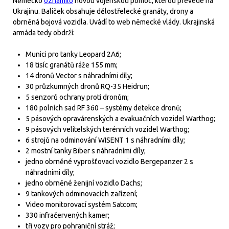
Německo
oznámilo
novou vojenskou pomoc, kterou převede na
Ukrajinu. Balíček obsahuje dělostřelecké granáty, drony a
obrněná bojová vozidla. Uvádí to web německé vlády. Ukrajinská
armáda tedy obdrží:
Munici pro tanky Leopard 2A6;
18 tisíc granátů ráže 155 mm;
14 dronů Vector s náhradními díly;
30 průzkumných dronů RQ-35 Heidrun;
5 senzorů ochrany proti dronům;
180 polních sad RF 360 – systémy detekce dronů;
5 pásových opravárenských a evakuačních vozidel Warthog;
9 pásových velitelských terénních vozidel Warthog;
6 strojů na odminování WISENT 1 s náhradními díly;
2 mostní tanky Biber s náhradními díly;
jedno obrněné vyprošťovací vozidlo Bergepanzer 2 s
náhradními díly;
jedno obrněné ženijní vozidlo Dachs;
9 tankových odminovacích zařízení;
Video monitorovací systém Satcom;
330 infračervených kamer;
tři vozy pro pohraniční stráž;