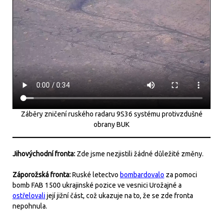
Záběry zničení ruského radaru 9S36 systému protivzdušné
obrany BUK
Jihovýchodní fronta:
Zde jsme nezjistili žádné důležité změny.
Záporožská fronta:
Ruské letectvo
bombardovalo
za pomoci
bomb FAB 1500 ukrajinské pozice ve vesnici Urožajné a
ostřelovali
její jižní část, což ukazuje na to, že se zde fronta
nepohnula.