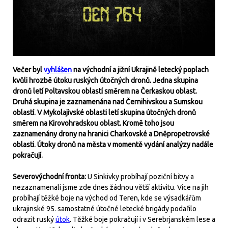
Večer byl
vyhlášen
na východní a jižní Ukrajině letecký poplach
kvůli hrozbě útoku ruských útočných dronů. Jedna skupina
dronů letí Poltavskou oblastí směrem na Čerkaskou oblast.
Druhá skupina je zaznamenána nad Černihivskou a Sumskou
oblastí. V Mykolajivské oblasti letí skupina útočných dronů
směrem na Kirovohradskou oblast. Kromě toho jsou
zaznamenány drony na hranici Charkovské a Dněpropetrovské
oblasti. Útoky dronů na města v momentě vydání analýzy nadále
pokračují.
Severovýchodní fronta:
U Sinkivky probíhají poziční bitvy a
nezaznamenali jsme zde dnes žádnou větší aktivitu. Více na jih
probíhají těžké boje na východ od Teren, kde se výsadkářům
ukrajinské 95. samostatné útočné letecké brigády podařilo
odrazit ruský
útok
. Těžké boje pokračují i v Serebrjanském lese a