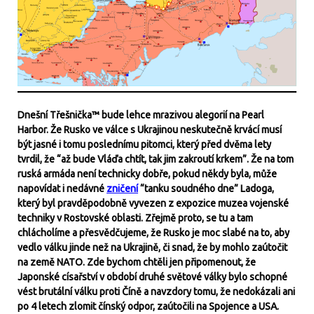
Dnešní Třešnička™ bude lehce mrazivou alegorií na Pearl
Harbor. Že Rusko ve válce s Ukrajinou neskutečně krvácí musí
být jasné i tomu poslednímu pitomci, který před dvěma lety
tvrdil, že “až bude Vláďa chtít, tak jim zakroutí krkem”. Že na tom
ruská armáda není technicky dobře, pokud někdy byla, může
napovídat i nedávné
zničení
“tanku soudného dne” Ladoga,
který byl pravděpodobně vyvezen z expozice muzea vojenské
techniky v Rostovské oblasti. Zřejmě proto, se tu a tam
chlácholíme a přesvědčujeme, že Rusko je moc slabé na to, aby
vedlo válku jinde než na Ukrajině, či snad, že by mohlo zaútočit
na země NATO. Zde bychom chtěli jen připomenout, že
Japonské císařství v období druhé světové války bylo schopné
vést brutální válku proti Číně a navzdory tomu, že nedokázali ani
po 4 letech zlomit čínský odpor, zaútočili na Spojence a USA.