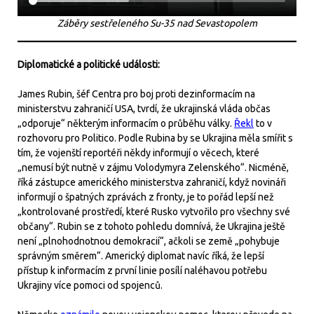
Záběry sestřeleného Su-35 nad Sevastopolem
Diplomatické a politické události:
James Rubin, šéf Centra pro boj proti dezinformacím na
ministerstvu zahraničí USA, tvrdí, že ukrajinská vláda občas
„odporuje“ některým informacím o průběhu války.
Řekl
to v
rozhovoru pro Politico. Podle Rubina by se Ukrajina měla smířit s
tím, že vojenští reportéři někdy informují o věcech, které
„nemusí být nutně v zájmu Volodymyra Zelenského“. Nicméně,
říká zástupce amerického ministerstva zahraničí, když novináři
informují o špatných zprávách z fronty, je to pořád lepší než
„kontrolované prostředí, které Rusko vytvořilo pro všechny své
občany“. Rubin se z tohoto pohledu domnívá, že Ukrajina ještě
není „plnohodnotnou demokracií“, ačkoli se země „pohybuje
správným směrem“. Americký diplomat navíc říká, že lepší
přístup k informacím z první linie posílí naléhavou potřebu
Ukrajiny více pomoci od spojenců.