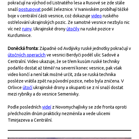
pokračují na východ od Listnatého lesa a Rusové se zde stále
snaží
postupovat
podél železnice. V Ivanivském probíhají těžké
boje v centrální části vesnice, což dokazuje
video
ruského
ostřelování ukrajinských pozic. Ze samotné vesnice nezbylo nic
víc než
ruiny
. Ukrajinské drony
útočily
na ruské pozice v
Kurďumivce.
Doněcká fronta:
Západně od Avdijivky ruské jednotky pokračují v
útočných operacích
ve vesnici Berdyči podél ulic Sadové a
Centralní. Video ukazuje, že se třem kusům ruské techniky
podařilo dostat až téměř na severní konec vesnice, pak však
video končí a není tak možné určit, zda se ruská technika
posléze vrátila zpět na původní pozice, nebo byla zničena. V
Orlivce
útočí
ukrajinské drony a okupanti se z ní snaží dostat
mezi rybníky a do vesnice Semenivky.
Podle posledních
videí
z Novomychajlivky se zde fronta oproti
předchozím dnům prakticky nezměnila a vede ulicemi
Timirjazeva a Centrální.