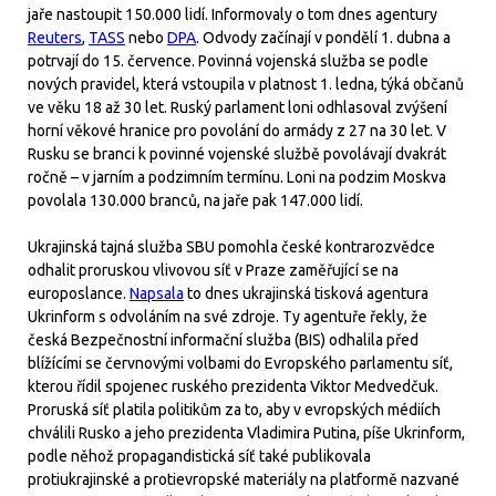
jaře nastoupit 150.000 lidí. Informovaly o tom dnes agentury
Reuters
,
TASS
nebo
DPA
. Odvody začínají v pondělí 1. dubna a
potrvají do 15. července. Povinná vojenská služba se podle
nových pravidel, která vstoupila v platnost 1. ledna, týká občanů
ve věku 18 až 30 let. Ruský parlament loni odhlasoval zvýšení
horní věkové hranice pro povolání do armády z 27 na 30 let. V
Rusku se branci k povinné vojenské službě povolávají dvakrát
ročně – v jarním a podzimním termínu. Loni na podzim Moskva
povolala 130.000 branců, na jaře pak 147.000 lidí.
Ukrajinská tajná služba SBU pomohla české kontrarozvědce
odhalit proruskou vlivovou síť v Praze zaměřující se na
europoslance.
Napsala
to dnes ukrajinská tisková agentura
Ukrinform s odvoláním na své zdroje. Ty agentuře řekly, že
česká Bezpečnostní informační služba (BIS) odhalila před
blížícími se červnovými volbami do Evropského parlamentu síť,
kterou řídil spojenec ruského prezidenta Viktor Medvedčuk.
Proruská síť platila politikům za to, aby v evropských médiích
chválili Rusko a jeho prezidenta Vladimira Putina, píše Ukrinform,
podle něhož propagandistická síť také publikovala
protiukrajinské a protievropské materiály na platformě nazvané