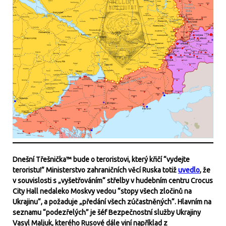
Dnešní Třešnička™ bude o teroristovi, který křičí “vydejte
teroristu!” Ministerstvo zahraničních věcí Ruska totiž
uvedlo
, že
v souvislosti s „vyšetřováním“ střelby v hudebním centru Crocus
City Hall nedaleko Moskvy vedou “stopy všech zločinů na
Ukrajinu“, a požaduje „předání všech zúčastněných“. Hlavním na
seznamu “podezřelých” je šéf Bezpečnostní služby Ukrajiny
Vasyl Maljuk, kterého Rusové dále viní například z