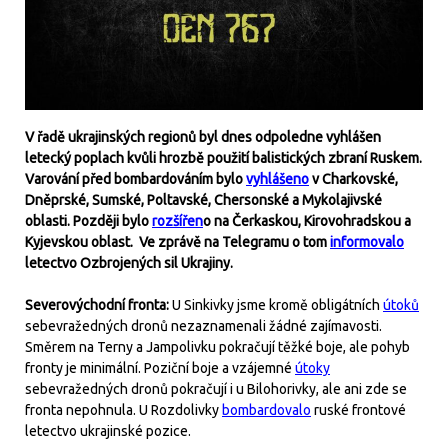
V řadě ukrajinských regionů byl dnes odpoledne vyhlášen
letecký poplach kvůli hrozbě použití balistických zbraní Ruskem.
Varování před bombardováním bylo
vyhlášeno
v Charkovské,
Dněprské, Sumské, Poltavské, Chersonské a Mykolajivské
oblasti. Později bylo
rozšířen
o na Čerkaskou, Kirovohradskou a
Kyjevskou oblast. Ve zprávě na Telegramu o tom
informovalo
letectvo Ozbrojených sil Ukrajiny.
Severovýchodní fronta:
U Sinkivky jsme kromě obligátních
útoků
sebevražedných dronů nezaznamenali žádné zajímavosti.
Směrem na Terny a Jampolivku pokračují těžké boje, ale pohyb
fronty je minimální. Poziční boje a vzájemné
útoky
sebevražedných dronů pokračují i u Bilohorivky, ale ani zde se
fronta nepohnula. U Rozdolivky
bombardovalo
ruské frontové
letectvo ukrajinské pozice.