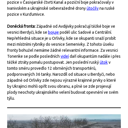
pozice v Časivjarské čtvrti Kanal a poziční boje pokračovaly v
Ivanivském a ukrajinské sebevražedné drony
útočily
na ruské
pozice v Kurďumivce.
Doněcká fronta:
Západně od Avdijivky pokračují těžké boje ve
vesnici Berdyči, kde se
bojuje
podél ulic Sadové a Centrální.
Nepřehledná situace je u Orlivky, kde se okupanti snaží probít
mezi místními rybníky do vesnice Semenivky. Z tohoto úseku
fronty bohužel nemáme žádné relevantní informace. Za vesnici
Tonenke se podle posledních
videí
daří okupantům nadále i přes
těžké ztráty pomalu postupovat. Jen poslední ruský
útok
v
tomto směru provedlo 12 obrněných transportérů,
podporovaných 36 tanky. Narozdíl od situace u Berdyči, nebo
západně od Orlivky zde nejsou výrazné krajinné prvky o které
by Ukrajinci mohli opřít svou obranu, a plně se zde projevují
plody neochoty ukrajinského velení budovat opevnění ve svém
týlu.