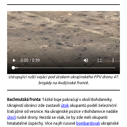
Ustupující ruští vojáci pod útokem ukrajinského FPV dronu 47.
brigády na Avdijivské frontě.
Bachmutská fronta:
Těžké boje pokračují v okolí Bohdanivky.
Ukrajinstí obránci zde zastavili
útok
okupantů podél železniční
trati jižně od vesnice. Na ukrajinské pozice v Bohdanivce nadále
útočí
ruské drony. Nezdá se však, že by zde měli okupanti
hmatatelné úspěchy. Více na jih rusové
bombardovali
ukrajinské