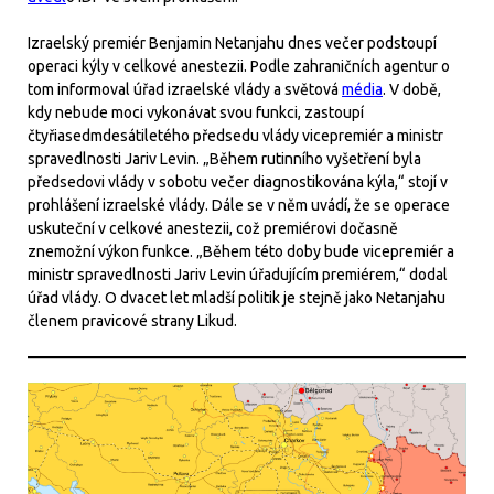
Izraelský premiér Benjamin Netanjahu dnes večer podstoupí
operaci kýly v celkové anestezii. Podle zahraničních agentur o
tom informoval úřad izraelské vlády a světová
média
. V době,
kdy nebude moci vykonávat svou funkci, zastoupí
čtyřiasedmdesátiletého předsedu vlády vicepremiér a ministr
spravedlnosti Jariv Levin. „Během rutinního vyšetření byla
předsedovi vlády v sobotu večer diagnostikována kýla,“ stojí v
prohlášení izraelské vlády. Dále se v něm uvádí, že se operace
uskuteční v celkové anestezii, což premiérovi dočasně
znemožní výkon funkce. „Během této doby bude vicepremiér a
ministr spravedlnosti Jariv Levin úřadujícím premiérem,“ dodal
úřad vlády. O dvacet let mladší politik je stejně jako Netanjahu
členem pravicové strany Likud.