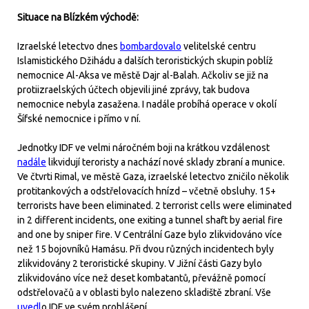
Situace na Blízkém východě:
Izraelské letectvo dnes
bombardovalo
velitelské centru
Islamistického Džihádu a dalších teroristických skupin poblíž
nemocnice Al-Aksa ve městě Dajr al-Balah. Ačkoliv se již na
protiizraelských účtech objevili jiné zprávy, tak budova
nemocnice nebyla zasažena. I nadále probíhá operace v okolí
Šífské nemocnice i přímo v ní.
Jednotky IDF ve velmi náročném boji na krátkou vzdálenost
nadále
likvidují teroristy a nachází nové sklady zbraní a munice.
Ve čtvrti Rimal, ve městě Gaza, izraelské letectvo zničilo několik
protitankových a odstřelovacích hnízd – včetně obsluhy. 15+
terrorists have been eliminated. 2 terrorist cells were eliminated
in 2 different incidents, one exiting a tunnel shaft by aerial fire
and one by sniper fire. V Centrální Gaze bylo zlikvidováno více
než 15 bojovníků Hamásu. Při dvou různých incidentech byly
zlikvidovány 2 teroristické skupiny. V Jižní části Gazy bylo
zlikvidováno více než deset kombatantů, převážně pomocí
odstřelovačů a v oblasti bylo nalezeno skladiště zbraní. Vše
uvedl
o IDF ve svém prohlášení.