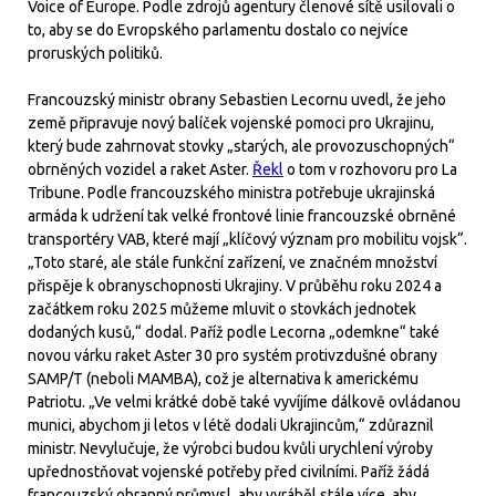
Voice of Europe. Podle zdrojů agentury členové sítě usilovali o
to, aby se do Evropského parlamentu dostalo co nejvíce
proruských politiků.
Francouzský ministr obrany Sebastien Lecornu uvedl, že jeho
země připravuje nový balíček vojenské pomoci pro Ukrajinu,
který bude zahrnovat stovky „starých, ale provozuschopných“
obrněných vozidel a raket Aster.
Řekl
o tom v rozhovoru pro La
Tribune. Podle francouzského ministra potřebuje ukrajinská
armáda k udržení tak velké frontové linie francouzské obrněné
transportéry VAB, které mají „klíčový význam pro mobilitu vojsk“.
„Toto staré, ale stále funkční zařízení, ve značném množství
přispěje k obranyschopnosti Ukrajiny. V průběhu roku 2024 a
začátkem roku 2025 můžeme mluvit o stovkách jednotek
dodaných kusů,“ dodal. Paříž podle Lecorna „odemkne“ také
novou várku raket Aster 30 pro systém protivzdušné obrany
SAMP/T (neboli MAMBA), což je alternativa k americkému
Patriotu. „Ve velmi krátké době také vyvíjíme dálkově ovládanou
munici, abychom ji letos v létě dodali Ukrajincům,“ zdůraznil
ministr. Nevylučuje, že výrobci budou kvůli urychlení výroby
upřednostňovat vojenské potřeby před civilními. Paříž žádá
francouzský obranný průmysl, aby vyráběl stále více, aby