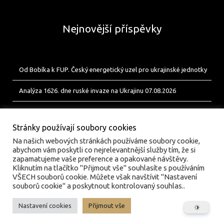
Nejnovější příspěvky
Od Bobíka k FUP. Český energetický uzel pro ukrajinské jednotky
Analýza 1626. dne ruské invaze na Ukrajinu 07.08.2026
Analýza 1625. dne ruské invaze na Ukrajinu 06.08.2026
Stránky používají soubory cookies
Na našich webových stránkách používáme soubory cookie,
abychom vám poskytli co nejrelevantnější služby tím, že si
zapamatujeme vaše preference a opakované návštěvy.
Kliknutím na tlačítko "Přijmout vše" souhlasíte s používáním
VŠECH souborů cookie. Můžete však navštívit "Nastavení
souborů cookie" a poskytnout kontrolovaný souhlas..
Nastavení cookies
Přijmout vše
© valka.online | Vydavatel: Jan Tofl, Plzeň | ISSN 3029-
6420