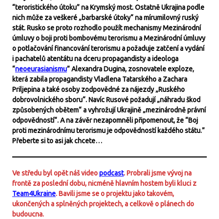
“teroristického útoku” na Krymský most. Ostatně Ukrajina podle
nich může za veškeré „barbarské útoky“ na mírumilovný ruský
stát. Rusko se proto rozhodlo použít mechanismy Mezinárodní
úmluvy o boji proti bombovému terorismu a Mezinárodní úmluvy
o potlačování financování terorismu a požaduje zatčení a vydání
i pachatelů atentátu na dceru propagandisty a ideologa
“
neoeurasianismu
” Alexandra Dugina, zosnovatele exploze,
která zabila propagandisty Vladlena Tatarského a Zachara
Priljepina a také osoby zodpovědné za nájezdy „Ruského
dobrovolnického sboru“. Navíc Rusové požadují „náhradu škod
způsobených obětem“ a vyhrožují Ukrajině „mezinárodně právní
odpovědností“. A na závěr nezapomněli připomenout, že “Boj
proti mezinárodnímu terorismu je odpovědností každého státu.”
Přeberte si to asi jak chcete…
Ve středu byl opět náš video
podcast
. Probrali jsme vývoj na
frontě za poslední dobu, nicméně hlavním hostem byli kluci z
Team4Ukraine
. Bavili jsme se o projektu jako takovém,
ukončených a splněných projektech, a celkově o plánech do
budoucna.