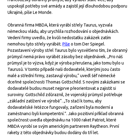
uspokojil potřeby své armády a zajistil její dlouhodobou podporu
Ukrajině, píše Le Monde.
Obranná firma MBDA, která vyrábí střely Taurus, vyzvala
německou vládu, aby urychlila rozhodování o objednávkách.
Vedení firmy uvedlo, že kvůli nedostatku zakázek zatím
nemohou tyto střely vyrábět.
Píše
o tom Der Spiegel.
Pozastavení výroby střel Taurus bylo vysvětleno tím, že obranný
průmysl nemá právo vyrábět zásoby bez objednávek. „Pro náš
průmysl je to výzva, když je výroba přerušena, jako tomu bylo u
Taurusů. V tomto případě naši dodavatelé, kterými jsou často
malé a střední firmy, zastavují výrobu,“ uvedl šéf německé
dceřiné společnosti Thomas Gottschild. S novými zakázkami se
dodavatelé budou muset nejprve přeorientovat a zajistit si
suroviny. Gottschild zdůraznil, že vojenský průmysl potřebuje
„základní zatížení ve výrobě“. „To stačí k tomu, aby
dodavatelské řetězce fungovaly, zařízení byla moderní a
zaměstnanci byli kompetentní.”. Jako pozitivní příklad obranná
společnost uvedla objednávku na 1000 raket Patriot, které
MBDA vyrobí se svým americkým partnerem Raytheon. První
rakety z této objednávky budou dodány do tří let.