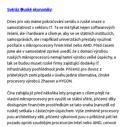
Svéráz ®uské ekonomiky
:
Dnes pro vás máme pokračování seriálu o ruské snaze o
samostatnost v sektoru IT. Ta se má týkat nejen softwarových
řešení, ale i hardware a cílem je, aby se ve státních institucích,
samosprávách, ale i například univerzitách přestaly využívat
počítače s mikroprocesory firem Intel nebo AMD. Před časem
jsme ale v samostatné zprávě uvedlí, že s domácí výrobou
ruských mikroprocesorů nemají tamní výrobci velké úspěchy, a
tak se budou muset ruské firmy zajišťující dodávky IT
infrastruktury poohlédnout jinde. Přičemž pro dovoz z
přátelských zemí připadá v úvahu jediná slternativa, čínské
procesory výrobců Zhaoxin a HYGON.
Čína zahájila již před několika lety program s cílem přejít na
vlastní mikroprocesory pro využití ve státní sféře, přičemž díky
dostupným finančním prostředkům se tato snaha (narozdíl od
ruské) setkala s částečným úspěchem. Výše zmíněné procesory
jsou architektury x86, přičemž výkonově jsou o přibližně pět let
pozadu oproti soudobým procesorům Intel nebo AMD, cenově