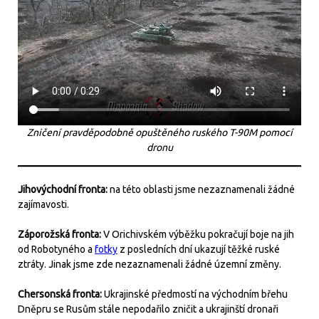
Zničení pravděpodobně opuštěného ruského T-90M pomocí
dronu
Jihovýchodní fronta:
na této oblasti jsme nezaznamenali žádné
zajímavosti.
Záporožská fronta:
V Orichivském výběžku pokračují boje na jih
od Robotyného a
fotky
z posledních dní ukazují těžké ruské
ztráty. Jinak jsme zde nezaznamenali žádné územní změny.
Chersonská fronta:
Ukrajinské předmostí na východním břehu
Dněpru se Rusům stále nepodařilo zničit a ukrajinští dronaři