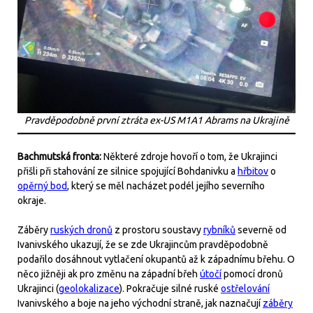
Pravděpodobně první ztráta ex-US M1A1 Abrams na Ukrajině
Bachmutská fronta:
Některé zdroje hovoří o tom, že Ukrajinci
přišli při stahování ze silnice spojující Bohdanivku a
hřbitov
o
opěrný bod
, který se měl nacházet podél jejího severního
okraje.
Záběry
ruských dronů
z prostoru soustavy
rybníků
severně od
Ivanivského ukazují, že se zde Ukrajincům pravděpodobně
podařilo dosáhnout vytlačení okupantů až k západnímu břehu. O
něco jižněji ak pro změnu na západní břeh
útočí
pomocí dronů
Ukrajinci (
geolokalizace
). Pokračuje silné ruské
ostřelování
Ivanivského a boje na jeho východní straně, jak naznačují
záběry