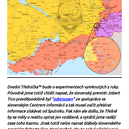
Dnešní Třešnička™ bude o experimentech vymknutých z ruky.
Původně jsme totiž chtěli napsat, že slovenský premiér Jobert
Tico pravděpodobně byl ”
odstoupen
” ze spolupráce se
slovenským Centrem informácií a tak musel začít přebírat
informace získávat od Sputniku. Pak nám ale došlo, že Třešně
by se měly o realitu opírat jen vzdáleně, a vytáhli jsme raději
zase toho Kazmu. Jinak totiž nelze nazvat bláboly slovenského