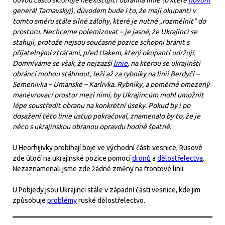
generál Tarnavskyj), důvodem bude i to, že mají okupanti v
tomto směru stále silné zálohy, které je nutné „rozmělnit“ do
prostoru. Nechceme polemizovat – je jasné, že Ukrajinci se
stahují, protože nejsou současné pozice schopni bránit s
přijatelnými ztrátami, před tlakem, který okupanti udržují.
Domníváme se však, že nejzazší
linie
, na kterou se ukrajinští
obránci mohou stáhnout, leží až za rybníky na linii Berdyči –
Semenivka – Umanské – Karlivka. Rybníky, a poměrně omezený
manévrovací prostor mezi nimi, by Ukrajincům mohl umožnit
lépe soustředit obranu na konkrétní úseky. Pokud by i po
dosažení této linie ústup pokračoval, znamenalo by to, že je
něco s ukrajinskou obranou opravdu hodně špatně.
U Heorhijivky probíhají boje ve východní části vesnice, Rusové
zde útočí na ukrajinské pozice pomocí
dronů
a
dělostřelectva
.
Nezaznamenali jsme zde žádné změny na frontové linii.
U Pobjedy jsou Ukrajinci stále v západní části vesnice, kde jim
způsobuje
problémy
ruské dělostřelectvo.