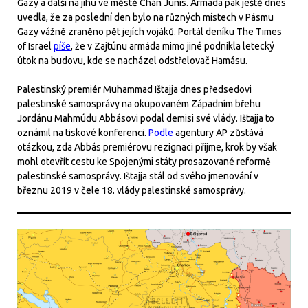
Gazy a další na jihu ve městě Chán Júnis. Armáda pak ještě dnes
uvedla, že za poslední den bylo na různých místech v Pásmu
Gazy vážně zraněno pět jejích vojáků. Portál deníku The Times
of Israel
píše
, že v Zajtúnu armáda mimo jiné podnikla letecký
útok na budovu, kde se nacházel odstřelovač Hamásu.
Palestinský premiér Muhammad Ištajja dnes předsedovi
palestinské samosprávy na okupovaném Západním břehu
Jordánu Mahmúdu Abbásovi podal demisi své vlády. Ištajja to
oznámil na tiskové konferenci.
Podle
agentury AP zůstává
otázkou, zda Abbás premiérovu rezignaci přijme, krok by však
mohl otevřít cestu ke Spojenými státy prosazované reformě
palestinské samosprávy. Ištajja stál od svého jmenování v
březnu 2019 v čele 18. vlády palestinské samosprávy.