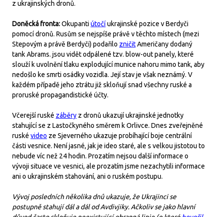
z ukrajinských dronů.
Doněcká fronta:
Okupanti
útočí
ukrajinské pozice v Berdyči
pomocí dronů. Rusům se nejspíše právě v těchto místech (mezi
Stepovým a právě Berdyči) podařilo
zničit
Američany dodaný
tank Abrams. jsou vidět odpálené tzv. blow-out panely, které
slouží k uvolnění tlaku explodující munice nahoru mimo tank, aby
nedošlo ke smrti osádky vozidla. Její stav je však neznámý. V
každém případě jeho ztrátu již skloňují snad všechny ruské a
proruské propagandistické účty.
Včerejší ruské
záběry
z dronů ukazují ukrajinské jednotky
stahující se z Lastočkyného směrem k Orlivce. Dnes zveřejněné
ruské
video
ze Sjeverného ukazuje probíhající boje centrální
části vesnice. Není jasné, jak je ideo staré, ale s velkou jistotou to
nebude víc než 24 hodin. Prozatím nejsou další informace o
vývoji situace ve vesnici, ale prozatím jsme nezachytili informace
ani o ukrajinském stahování, ani o ruském postupu.
Vývoj posledních několika dnů ukazuje, že Ukrajinci se
postupně stahují dál a dál od Avdivjiky. Ačkoliv se jako hlavní
důvod často skloňuje neexistující obranná linie (o které
hovořil