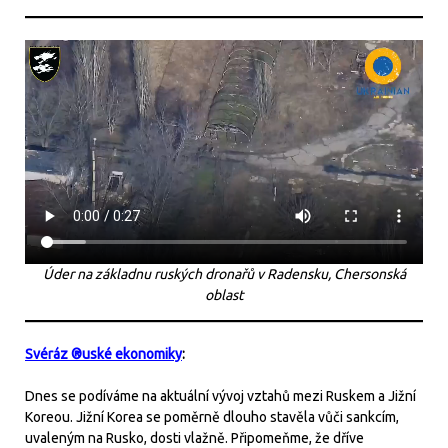
Úder na základnu ruských dronařů v Radensku, Chersonská
oblast
Svéráz ®uské ekonomiky
:
Dnes se podíváme na aktuální vývoj vztahů mezi Ruskem a Jižní
Koreou. Jižní Korea se poměrně dlouho stavěla vůči sankcím,
uvaleným na Rusko, dosti vlažně. Připomeňme, že dříve