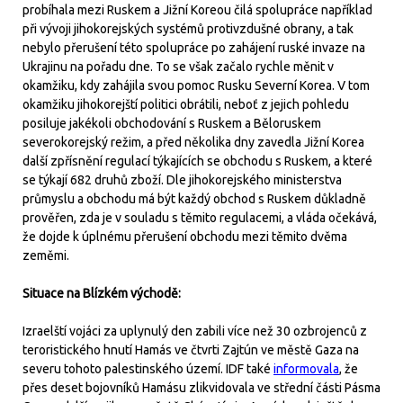
probíhala mezi Ruskem a Jižní Koreou čilá spolupráce například
při vývoji jihokorejských systémů protivzdušné obrany, a tak
nebylo přerušení této spolupráce po zahájení ruské invaze na
Ukrajinu na pořadu dne. To se však začalo rychle měnit v
okamžiku, kdy zahájila svou pomoc Rusku Severní Korea. V tom
okamžiku jihokorejští politici obrátili, neboť z jejich pohledu
posiluje jakékoli obchodování s Ruskem a Běloruskem
severokorejský režim, a před několika dny zavedla Jižní Korea
další zpřísnění regulací týkajících se obchodu s Ruskem, a které
se týkají 682 druhů zboží. Dle jihokorejského ministerstva
průmyslu a obchodu má být každý obchod s Ruskem důkladně
prověřen, zda je v souladu s těmito regulacemi, a vláda očekává,
že dojde k úplnému přerušení obchodu mezi těmito dvěma
zeměmi.
Situace na Blízkém východě:
Izraelští vojáci za uplynulý den zabili více než 30 ozbrojenců z
teroristického hnutí Hamás ve čtvrti Zajtún ve městě Gaza na
severu tohoto palestinského území. IDF také
informovala
, že
přes deset bojovníků Hamásu zlikvidovala ve střední části Pásma