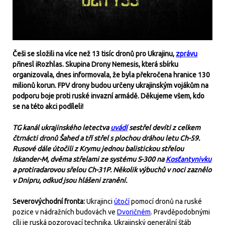
Češi se složili na více než 13 tisíc dronů pro Ukrajinu,
zprávu
přinesl iRozhlas. Skupina Drony Nemesis, která sbírku
organizovala, dnes informovala, že byla překročena hranice 130
milionů korun. FPV drony budou určeny ukrajinským vojákům na
podporu boje proti ruské invazní armádě. Děkujeme všem, kdo
se na této akci podíleli!
TG kanál ukrajinského letectva
uvádí
sestřel devíti z celkem
čtrnácti dronů Šahed a tří střel s plochou dráhou letu Ch-59.
Rusové dále útočili z Krymu jednou balistickou střelou
Iskander-M, dvěma střelami ze systému S-300 na
Kosťantynivku
a protiradarovou sřelou Ch-31P. Několik výbuchů v noci zaznělo
v Dnipru, odkud jsou hlášeni zranění.
Severovýchodní fronta:
Ukrajinci
útočí
pomocí dronů na ruské
pozice v nádražních budovách ve
Dvoričném
. Pravděpodobnými
cíli je ruská pozorovací technika. Ukrajinský generální štáb