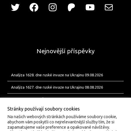
Nejnovější příspěvky
Analýza 1628. dne ruské invaze na Ukrajinu 09.08.2026
Analýza 1627. dne ruské invaze na Ukrajinu 08.08.2026
Od Bobíka k FUP. Český energetický uzel pro ukrajinské jednotky
Stránky používají soubory cookies
Na našich webových stránkách používáme soubory cookie,
abychom vám poskytli co nejrelevantnější služby tím, že si
zapamatujeme vaše preference a opakované návštěvy.