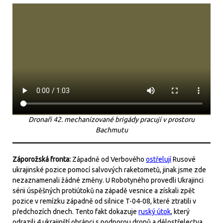
Dronaři 42. mechanizované brigády pracují v prostoru
Bachmutu
Záporožská fronta:
Západně od Verbového
ostřelují
Rusové
ukrajinské pozice pomocí salvových raketometů, jinak jsme zde
nezaznamenali žádné změny. U Robotyného provedli Ukrajinci
sérii úspěšných protiútoků na západě vesnice a získali zpět
pozice v remízku západně od silnice T-04-08, které ztratili v
předchozích dnech. Tento fakt dokazuje
ruský útok
, který
odrazili 4 ukrajinští obránci s podporou dronů a dělostřelectva.