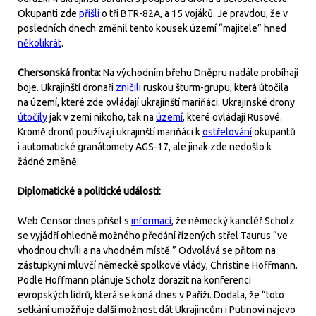
Okupanti zde
přišli
o tři BTR-82A, a 15 vojáků. Je pravdou, že v
posledních dnech změnil tento kousek území “majitele” hned
několikrát
.
Chersonská fronta:
Na východním břehu Dněpru nadále probíhají
boje. Ukrajinští dronaři
zničili
ruskou šturm-grupu, která útočila
na území, které zde ovládají ukrajinští mariňáci. Ukrajinské drony
útočily
jak v zemi nikoho, tak na
území
, které ovládají Rusové.
Kromě dronů používají ukrajinští mariňáci k
ostřelování
okupantů
i automatické granátomety AGS-17, ale jinak zde nedošlo k
žádné změně.
Diplomatické a politické události:
Web Censor dnes přišel s
informací
, že německý kancléř Scholz
se vyjádří ohledně možného předání řízených střel Taurus “ve
vhodnou chvíli a na vhodném místě.” Odvolává se přitom na
zástupkyni mluvčí německé spolkové vlády, Christine Hoffmann.
Podle Hoffmann plánuje Scholz dorazit na konferenci
evropských lídrů, která se koná dnes v Paříži. Dodala, že “toto
setkání umožňuje další možnost dát Ukrajincům i Putinovi najevo