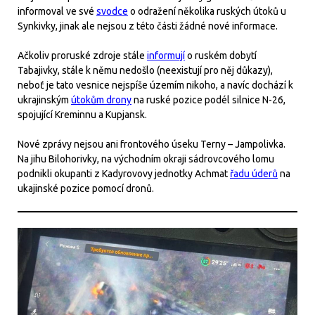
informoval ve své
svodce
o odražení několika ruských útoků u
Synkivky, jinak ale nejsou z této části žádné nové informace.
Ačkoliv proruské zdroje stále
informují
o ruském dobytí
Tabajivky, stále k němu nedošlo (neexistují pro něj důkazy),
neboť je tato vesnice nejspíše územím nikoho, a navíc dochází k
ukrajinským
útokům drony
na ruské pozice podél silnice N-26,
spojující Kreminnu a Kupjansk.
Nové zprávy nejsou ani frontového úseku Terny – Jampolivka.
Na jihu Bilohorivky, na východním okraji sádrovcového lomu
podnikli okupanti z Kadyrovovy jednotky Achmat
řadu úderů
na
ukajinské pozice pomocí dronů.