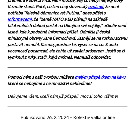
premiéra Roberta Fica. Není možné, aby to nebyl nějaký nový
Kazmův stunt. Poté, co ten chuj slovenský
oznámil
, že není
potřeba “falešně démonizovat Putina,” dnes přišel s
informacemi
, že “země NATO a EU plánují na základě
bilaterálních dohod poslat na Ukrajinu své vojáky,” ačkoliv není
jasné, kde k podobné informaci přišel. Odmítla ji česká
ministryně obrany Jana Černochová. Jasněji se na ruskou stranu
postavit nemohl. Kazmo, prosíme tě, vyser se na to. Sranda
vocamcaď pocamcaď, ale tohle už zavání průserem. Jestli se ti
vymknul z ruky, stačí, když mrkneš. Nemusíš odpovídat.
Pomoci nám s naší tvorbou můžete
malým příspěvkem na kávu
,
které se nebojíme a na množství nehledíme!
Děkujeme všem, kteří nám již přispěli, moc si toho vážíme!
Publikováno
26. 2. 2024
–
Kolektiv valka.online