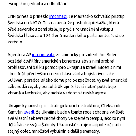
evropskou jednotu a odhodlání.”
CNN přineslo přineslo
informaci
, že Maďarsko schválilo přístup
Švédska do NATO. To znamená, že poslední překážka, která
před severskou zemí stála, je pryč. Pro umožnění vstupu
Švédska hlasovalo 194 členů maďarského parlamentu, šest se
zdrželo.
Agentura AP
informovala
, že americký prezident Joe Biden
požádal čtyři lídry americkéh kongresu, aby s nimi probral
prohlasování balíku pomoci pro Ukrajinu a Izrael. Biden s nimi
chce řešit především urgenci hlasování a legislativu. Jake
Sullivan, poradce Bílého domu pro bezpečnost, vyzval americké
zákonodárce, aby pomohli Ukrajině, která nutně potřebuje
zbraně a techniku, aby mohla vzdorovat ruské agresi.
Ukrajinský ministr pro strategickou infrastrukturu, Oleksandr
Kamyšin
uvedl
, že Ukrajina bude v tomto roce schopna vyrábět
své vlastní sebevražedné drony ve stejném tempu, jako to nyní
dělá Írán se svými Šahedy. Ukrajinské stroje mají pole něj mít i
stejný dolet, množství výbušnin a další parametry.