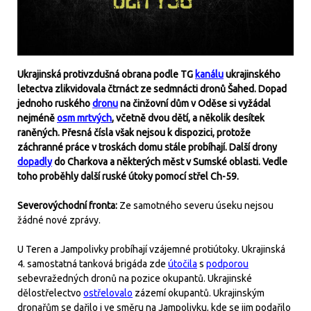
Ukrajinská protivzdušná obrana podle TG
kanálu
ukrajinského
letectva zlikvidovala čtrnáct ze sedmnácti dronů Šahed. Dopad
jednoho ruského
dronu
na činžovní dům v Oděse si vyžádal
nejméně
osm mrtvých
, včetně dvou dětí, a několik desítek
raněných. Přesná čísla však nejsou k dispozici, protože
záchranné práce v troskách domu stále probíhají. Další drony
dopadly
do Charkova a některých měst v Sumské oblasti. Vedle
toho proběhly další ruské útoky pomocí střel Ch-59.
Severovýchodní fronta:
Ze samotného severu úseku nejsou
žádné nové zprávy.
U Teren a Jampolivky probíhají vzájemné protiútoky. Ukrajinská
4. samostatná tanková brigáda zde
útočila
s
podporou
sebevražedných dronů na pozice okupantů. Ukrajinské
dělostřelectvo
ostřelovalo
zázemí okupantů. Ukrajinským
dronařům se dařilo i ve směru na Jampolivku, kde se jim podařilo