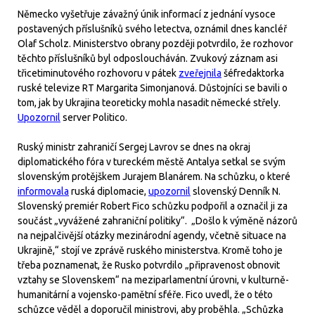
Německo vyšetřuje závažný únik informací z jednání vysoce
postavených příslušníků svého letectva, oznámil dnes kancléř
Olaf Scholz. Ministerstvo obrany později potvrdilo, že rozhovor
těchto příslušníků byl odposloucháván. Zvukový záznam asi
třicetiminutového rozhovoru v pátek
zveřejnila
šéfredaktorka
ruské televize RT Margarita Simonjanová. Důstojníci se bavili o
tom, jak by Ukrajina teoreticky mohla nasadit německé střely.
Upozornil
server Politico.
Ruský ministr zahraničí Sergej Lavrov se dnes na okraj
diplomatického fóra v tureckém městě Antalya setkal se svým
slovenským protějškem Jurajem Blanárem. Na schůzku, o které
informovala
ruská diplomacie,
upozornil
slovenský Denník N.
Slovenský premiér Robert Fico schůzku podpořil a označil ji za
součást „vyvážené zahraniční politiky“. „Došlo k výměně názorů
na nejpalčivější otázky mezinárodní agendy, včetně situace na
Ukrajině,“ stojí ve zprávě ruského ministerstva. Kromě toho je
třeba poznamenat, že Rusko potvrdilo „připravenost obnovit
vztahy se Slovenskem“ na meziparlamentní úrovni, v kulturně-
humanitární a vojensko-pamětní sféře. Fico uvedl, že o této
schůzce věděl a doporučil ministrovi, aby proběhla. „Schůzka