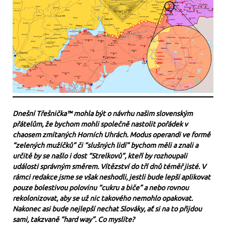
Dnešní Třešnička™ mohla být o návrhu našim slovenským
přátelům, že bychom mohli společně nastolit pořádek v
chaosem zmítaných Horních Uhrách. Modus operandi ve formě
“zelených mužíčků” či “slušných lidí” bychom měli a znali a
určitě by se našlo i dost “Strelkovů”, kteří by rozhoupali
události správným směrem. Vítězství do tří dnů téměř jisté. V
rámci redakce jsme se však neshodli, jestli bude lepší aplikovat
pouze bolestivou polovinu “cukru a biče” a nebo rovnou
rekolonizovat, aby se už nic takového nemohlo opakovat.
Nakonec asi bude nejlepší nechat Slováky, ať si na to přijdou
sami, takzvaně “hard way”. Co myslíte?