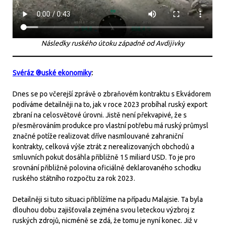
Následky ruského útoku západně od Avdijivky
Svéráz ®uské ekonomiky
:
Dnes se po včerejší zprávě o zbraňovém kontraktu s Ekvádorem
podíváme detailněji na to, jak v roce 2023 probíhal ruský export
zbraní na celosvětové úrovni. Jistě není překvapivé, že s
přesměrováním produkce pro vlastní potřebu má ruský průmysl
značné potíže realizovat dříve nasmlouvané zahraniční
kontrakty, celková výše ztrát z nerealizovaných obchodů a
smluvních pokut dosáhla přibližně 15 miliard USD. To je pro
srovnání přibližně polovina oficiálně deklarovaného schodku
ruského státního rozpočtu za rok 2023.
Detailněji si tuto situaci přiblížíme na případu Malajsie. Ta byla
dlouhou dobu zajišťovala zejména svou leteckou výzbroj z
ruských zdrojů, nicméně se zdá, že tomu je nyní konec. Již v