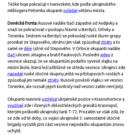
Těžké boje pokračují v Ivanivském, kde podle ukrajinského
milblogera Petrenka okupanti
ovládají
většinu města.
Doněcká fronta:
Rusové nadále tlačí západně od Avdijivky a
snaží se pokračovat v postupu hlavně u Berdyči, Orlivky a
Tonenka. Směrem na Berdyči se pokoušejí ruské šturm-grupy
pronikat ze Stepového, obránci jim však způsobují
ztráty
a to
samé se
děje
i jižně od Stepového. V Orlivce okupanti nadále
tlačí
ulicemi Jelagina a bratří Paukových. Poslední
videa
z
vesnice ukazují, že se okupantům podařilo vyvěsit vlajku na
místní škole, která leží přibližně ve středu vesnice. Ukrajinci zde
napadají
ruské útočné skupiny ještě na přístupových cestách a
způsobují jim nemalé
ztráty
. Rusové pověsili vlajku i ve vesnici
Tonenke, ale rozsah jejich kontroly nad vesnicí zatím není jistý.
Okupanti masivně
ostřelují
ukrjainské pozice v Krasnohorivce a
využívají
zde i řízených dělostřeleckých granátů Krasnopol,
kterými poškodili ukrajinský tank T-72. Prozatím se však zdá, že
se zde od té doby, co vojáci ukrajinské 3. samostatné útočné
brigády vyčistili jižní část vesnice nepodařilo okupantům znovu
uchytit.