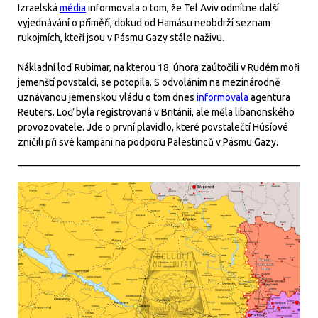
Izraelská
média
informovala o tom, že Tel Aviv odmítne další
vyjednávání o příměří, dokud od Hamásu neobdrží seznam
rukojmích, kteří jsou v Pásmu Gazy stále naživu.
Nákladní loď Rubimar, na kterou 18. února zaútočili v Rudém moři
jemenští povstalci, se potopila. S odvoláním na mezinárodně
uznávanou jemenskou vládu o tom dnes
informovala
agentura
Reuters. Loď byla registrovaná v Británii, ale měla libanonského
provozovatele. Jde o první plavidlo, které povstalečtí Húsíové
zničili při své kampani na podporu Palestinců v Pásmu Gazy.