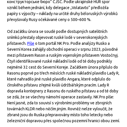
конструкторське бюро“ CJSC. Podle ukrajinské HUR spor
vznikl během jednání, kdy delegace „Volatavto“ předložila
papíry s výpočty – náklady na určité druhy běloruských výrobků
převyšovaly Rusy očekávané ceny o 500–600 %.
Od začátku února se soudě podle dostupných satelitních
snímků přestaly objevovat ruské lodě v severokorejských
přístavech.
Píše
o tom portál NK Pro. Podle analýzy Rusko a
Severní Korea zahájily obchodní operaci v srpnu 2023, původně
mezi přístavem Rason a ruským vojenským přístavem Vostočnyj.
Čtyři identifikované ruské nákladní lodě od té doby podnikly
nejméně 32 cest do Severní Koreje. Začátkem února připlulo do
Rasonu poprvé po třech měsících ruské nákladní plavidlo Lady R,
které nahradilo jiné ruské plavidlo Angara, které odplulo do
čínského přístavu zřejmě kvůli údržbářským pracím. Lady R
dopravila kontejnery z Rasonu do ruského přístavu a od té doby
se zdá, že se všechny námořní operace zastavily. NK Pro píše:
Není jasné, zda to souvisí s výrobními problémy ve zbrojních
továrnách KLDR nebo něčím jiným. Rovněž nelze vyloučit, že
zbraně jsou do Ruska přepravovány místo toho letecky nebo
železniční dopravou přes společnou pozemní hranici obou zemí.