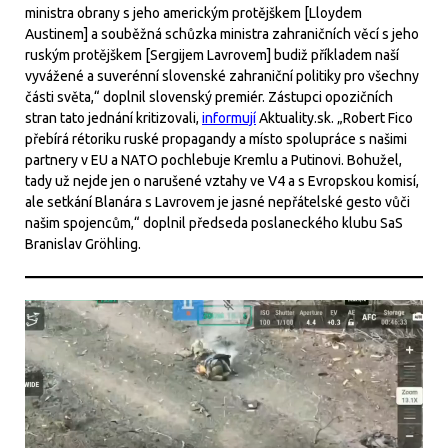
ministra obrany s jeho americkým protějškem [Lloydem
Austinem] a souběžná schůzka ministra zahraničních věcí s jeho
ruským protějškem [Sergijem Lavrovem] budiž příkladem naší
vyvážené a suverénní slovenské zahraniční politiky pro všechny
části světa,“ doplnil slovenský premiér. Zástupci opozičních
stran tato jednání kritizovali,
informují
Aktuality.sk. „Robert Fico
přebírá rétoriku ruské propagandy a místo spolupráce s našimi
partnery v EU a NATO pochlebuje Kremlu a Putinovi. Bohužel,
tady už nejde jen o narušené vztahy ve V4 a s Evropskou komisí,
ale setkání Blanára s Lavrovem je jasné nepřátelské gesto vůči
našim spojencům,“ doplnil předseda poslaneckého klubu SaS
Branislav Gröhling.