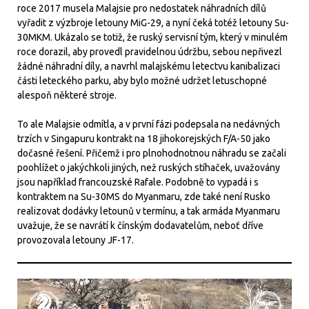
roce 2017 musela Malajsie pro nedostatek náhradních dílů
vyřadit z výzbroje letouny MiG-29, a nyní čeká totéž letouny Su-
30MKM. Ukázalo se totiž, že ruský servisní tým, který v minulém
roce dorazil, aby provedl pravidelnou údržbu, sebou nepřivezl
žádné náhradní díly, a navrhl malajskému letectvu kanibalizaci
části leteckého parku, aby bylo možné udržet letuschopné
alespoň některé stroje.
To ale Malajsie odmítla, a v první fázi podepsala na nedávných
trzích v Singapuru kontrakt na 18 jihokorejských F/A-50 jako
dočasné řešení. Přičemž i pro plnohodnotnou náhradu se začali
poohlížet o jakýchkoli jiných, než ruských stíhaček, uvažovány
jsou například francouzské Rafale. Podobně to vypadá i s
kontraktem na Su-30MS do Myanmaru, zde také není Rusko
realizovat dodávky letounů v termínu, a tak armáda Myanmaru
uvažuje, že se navrátí k čínským dodavatelům, neboť dříve
provozovala letouny JF-17.