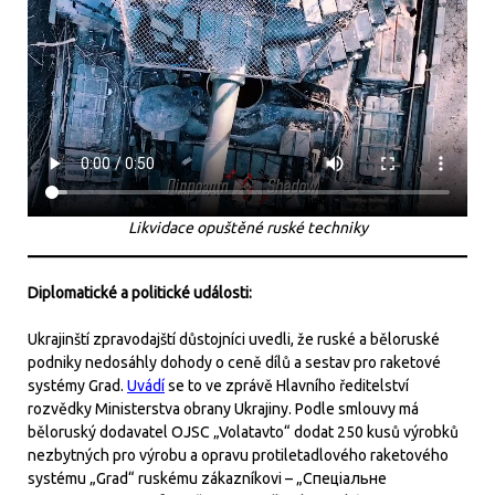
Likvidace opuštěné ruské techniky
Diplomatické a politické události:
Ukrajinští zpravodajští důstojníci uvedli, že ruské a běloruské
podniky nedosáhly dohody o ceně dílů a sestav pro raketové
systémy Grad.
Uvádí
se to ve zprávě Hlavního ředitelství
rozvědky Ministerstva obrany Ukrajiny. Podle smlouvy má
běloruský dodavatel OJSC „Volatavto“ dodat 250 kusů výrobků
nezbytných pro výrobu a opravu protiletadlového raketového
systému „Grad“ ruskému zákazníkovi – „Спеціальне