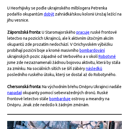
U Heorhijivky se podle ukrajinského milblogera Petrenka
podařilo okupantům
dobýt
zahrádkářskou kolonii Urožaj ležící na
jihu vesnice.
Záporožská fronta:
U Staromajorského
pracuje
ruské frontové
letectvo na pozicích Ukrajinců, ale k aktivním útočným akcím
okupantů zde prozatím nedochází. V Orichyvském výběžku
probíhají poziční boje a kromě masivního
bombardování
ukrajinských pozic západně od Verbového a v okolí
Robotyné
jsme zde nezaznamenali žádnou bojovou aktivitu, která by stála
za zmínku. Na sociálních sítích se šíří záběry
následků
posledního ruského útoku, který se dostal až do Robotyného.
Chersonská fronta:
Na východním břehu Dněpru Ukrajinci nadále
napadají
okupanty pomocí sebevražedných dronů. Ruské
frontové letectvo stále
bombarduje
ostrovy a meandry na
Dněpru. Jinak zde nedošlo k žádným změnám.