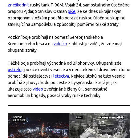
zneškodnit
ruský tank T-90M. Voják 24. samostatného útočného
praporu Ajdar, Stanislav Osman
píše
, že se dnes ukrajinským
ozbrojeným složkám podařilo odrazit ruskou útočnou skupinu
směřující na Jampolivku a způsobit jí poměrně těžké ztráty.
Poziční boje probíhají na pomezí Serebrjanského a
Kreminnského lesa a na
videích
z oblasti je vidět, že zde mají
okupanti ztráty.
Těžké boje probíhají východně od Bilohorivky. Okupanti zde
ostřelují
pozice uvnitř vesnice a v nedalekém sádrovcovém lomu
pomocí dělostřelectva i
letectva
. Nejvíce útoků na tuto vesnici
probíhá z jihovýchodu po cestě z Lysyčansku, která je, jak
ukazuje toto
video
zveřejněné členy 81. samostatné
aeromobilní brigády, posetá vraky ruské techniky.