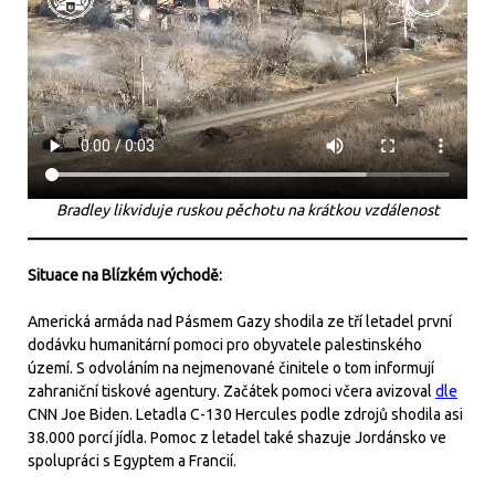
Bradley likviduje ruskou pěchotu na krátkou vzdálenost
Situace na Blízkém východě:
Americká armáda nad Pásmem Gazy shodila ze tří letadel první
dodávku humanitární pomoci pro obyvatele palestinského
území. S odvoláním na nejmenované činitele o tom informují
zahraniční tiskové agentury. Začátek pomoci včera avizoval
dle
CNN Joe Biden. Letadla C-130 Hercules podle zdrojů shodila asi
38.000 porcí jídla. Pomoc z letadel také shazuje Jordánsko ve
spolupráci s Egyptem a Francií.