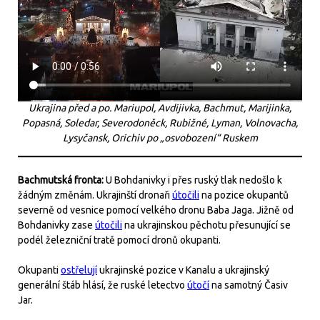
Ukrajina před a po. Mariupol, Avdijivka, Bachmut, Marijinka,
Popasná, Soledar, Severodoněck, Rubižné, Lyman, Volnovacha,
Lysyčansk, Orichiv po „osvobození“ Ruskem
Bachmutská fronta:
U Bohdanivky i přes ruský tlak nedošlo k
žádným změnám. Ukrajinští dronaři
útočili
na pozice okupantů
severně od vesnice pomocí velkého dronu Baba Jaga. Jižně od
Bohdanivky zase
útočili
na ukrajinskou pěchotu přesunující se
podél železniční tratě pomocí dronů okupanti.
Okupanti
ostřelují
ukrajinské pozice v Kanalu a ukrajinský
generální štáb hlásí, že ruské letectvo
útočí
na samotný Časiv
Jar.