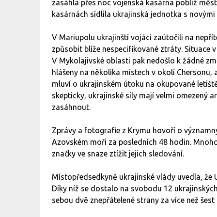
zasáhla přes noc vojenská kasárna poblíž města
kasárnách sídlila ukrajinská jednotka s novým
V Mariupolu ukrajinští vojáci zaútočili na nepřít
způsobit blíže nespecifikované ztráty. Situace
V Mykolajivské oblasti pak nedošlo k žádné zm
hlášeny na několika místech v okolí Chersonu,
mluví o ukrajinském útoku na okupované letiště 
skepticky, ukrajinské síly mají velmi omezený ar
zasáhnout.
Zprávy a fotografie z Krymu hovoří o význam
Azovském moři za posledních 48 hodin. Mnoho r
značky ve snaze ztížit jejich sledování.
Místopředsedkyně ukrajinské vlády uvedla, že U
Díky níž se dostalo na svobodu 12 ukrajinských v
sebou dvě znepřátelené strany za více než šest