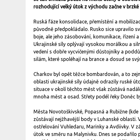
rozhodující velký útok z východu začne v brzké 
Ruská fáze konsolidace, přemístění a mobilizac
původně předpokládalo. Rusko sice upravilo svo
boje, ale jeho zásobování, komunikace, řízení a 
Ukrajinské síly oplývají vysokou morálkou a siln
vedení s dobře vycvičenými důstojníky a podd
silám, které spoléhají na brance a dosud se svými
Charkov byl opět těžce bombardován, a to zej
oblasti ukrajinské síly údajně odrazily ruské 
situace v okolí těchto měst však zůstává nadále
mnoha měst a osad. Střety podél řeky Doněc byl
Města Novotoškivské, Popasná a Rubižne (kde ukr
zůstávají nejžhavější body v Luhanské oblasti
ostřelování Vuhledaru, Marinky a Avdiivky. V zá
útok ve směru na Malynivku. Dnes se podařilo po