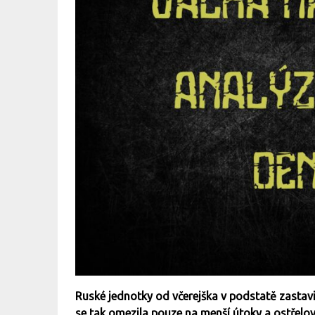
Ruské jednotky od včerejška v podstatě zastavi
se tak omezila pouze na menší útoky a ostřelov