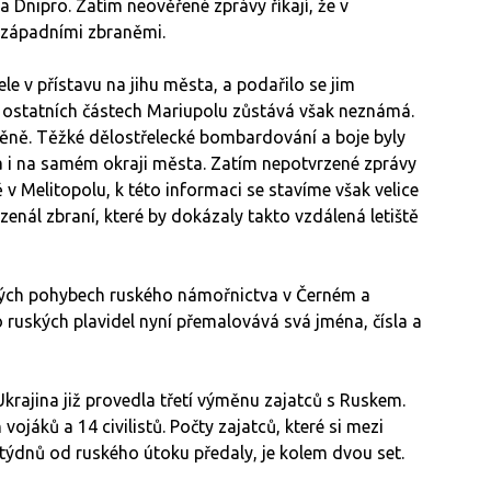
 Dnipro. Zatím neověřené zprávy říkají, že v
i západními zbraněmi.
ele v přístavu na jihu města, a podařilo se jim
 v ostatních částech Mariupolu zůstává však neznámá.
ěně. Těžké dělostřelecké bombardování a boje byly
 a i na samém okraji města. Zatím nepotvrzené zprávy
v Melitopolu, k této informaci se stavíme však velice
zenál zbraní, které by dokázaly takto vzdálená letiště
ných pohybech ruského námořnictva v Černém a
uských plavidel nyní přemalovává svá jména, čísla a
krajina již provedla třetí výměnu zajatců s Ruskem.
ojáků a 14 civilistů. Počty zajatců, které si mezi
 týdnů od ruského útoku předaly, je kolem dvou set.