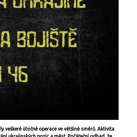
ly veškeré útočné operace ve většině směrů. Aktivita
ání ukrajinských pozic a měst. Počáteční odhad, že