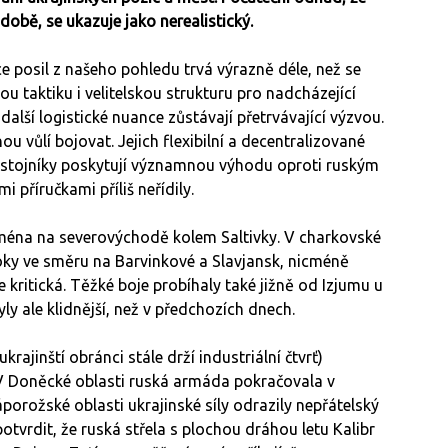
době, se ukazuje jako nerealistický.
e posil z našeho pohledu trvá výrazně déle, než se
u taktiku i velitelskou strukturu pro nadcházející
další logistické nuance zůstávají přetrvávající výzvou.
ou vůlí bojovat. Jejich flexibilní a decentralizované
ůstojníky poskytují významnou výhodu oproti ruským
 příručkami příliš neřídily.
ména na severovýchodě kolem Saltivky. V charkovské
útoky ve směru na Barvinkové a Slavjansk, nicméně
 kritická. Těžké boje probíhaly také jižně od Izjumu u
y ale klidnější, než v předchozích dnech.
ajinští obránci stále drží industriální čtvrť)
. V Doněcké oblasti ruská armáda pokračovala v
porožské oblasti ukrajinské síly odrazily nepřátelský
tvrdit, že ruská střela s plochou dráhou letu Kalibr