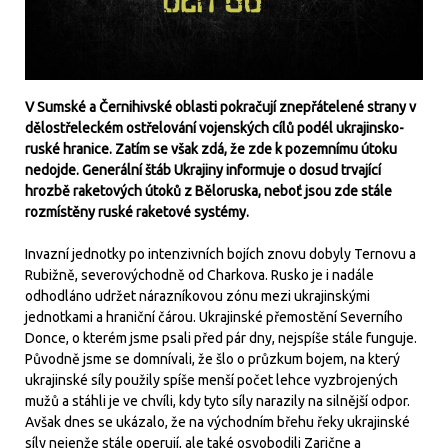
V Sumské a Černihivské oblasti pokračují znepřátelené strany v
dělostřeleckém ostřelování vojenských cílů podél ukrajinsko-
ruské hranice. Zatím se však zdá, že zde k pozemnímu útoku
nedojde. Generální štáb Ukrajiny informuje o dosud trvající
hrozbě raketových útoků z Běloruska, neboť jsou zde stále
rozmístěny ruské raketové systémy.
Invazní jednotky po intenzivních bojích znovu dobyly Ternovu a
Rubižně, severovýchodně od Charkova. Rusko je i nadále
odhodláno udržet nárazníkovou zónu mezi ukrajinskými
jednotkami a hraniční čárou. Ukrajinské přemostění Severního
Donce, o kterém jsme psali před pár dny, nejspíše stále funguje.
Původně jsme se domnívali, že šlo o průzkum bojem, na který
ukrajinské síly použily spíše menší počet lehce vyzbrojených
mužů a stáhli je ve chvíli, kdy tyto síly narazily na silnější odpor.
Avšak dnes se ukázalo, že na východním břehu řeky ukrajinské
síly nejenže stále operují, ale také osvobodili Zarične a