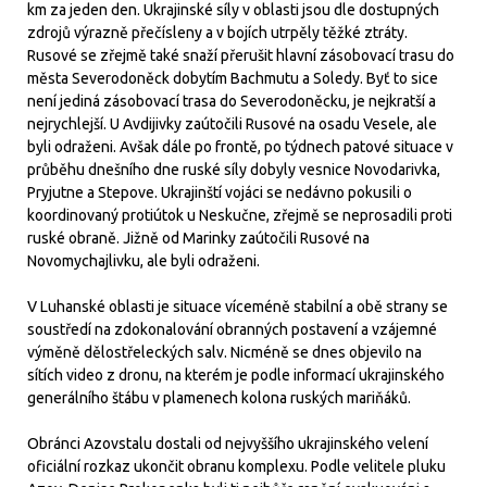
km za jeden den. Ukrajinské síly v oblasti jsou dle dostupných
zdrojů výrazně přečísleny a v bojích utrpěly těžké ztráty.
Rusové se zřejmě také snaží přerušit hlavní zásobovací trasu do
města Severodoněck dobytím Bachmutu a Soledy. Byť to sice
není jediná zásobovací trasa do Severodoněcku, je nejkratší a
nejrychlejší. U Avdijivky zaútočili Rusové na osadu Vesele, ale
byli odraženi. Avšak dále po frontě, po týdnech patové situace v
průběhu dnešního dne ruské síly dobyly vesnice Novodarivka,
Pryjutne a Stepove. Ukrajinští vojáci se nedávno pokusili o
koordinovaný protiútok u Neskučne, zřejmě se neprosadili proti
ruské obraně. Jižně od Marinky zaútočili Rusové na
Novomychajlivku, ale byli odraženi.
V Luhanské oblasti je situace víceméně stabilní a obě strany se
soustředí na zdokonalování obranných postavení a vzájemné
výměně dělostřeleckých salv. Nicméně se dnes objevilo na
sítích video z dronu, na kterém je podle informací ukrajinského
generálního štábu v plamenech kolona ruských mariňáků.
Obránci Azovstalu dostali od nejvyššího ukrajinského velení
oficiální rozkaz ukončit obranu komplexu. Podle velitele pluku