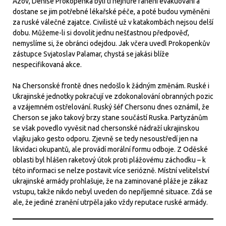
Azov, Denise Prokopenka byli ti nejhůře ranění evakuováni a
dostane se jim potřebné lékařské péče, a poté budou vyměněni
za ruské válečné zajatce. Civilisté už v katakombách nejsou delší
dobu. Můžeme-li si dovolit jednu nešťastnou předpověď,
nemyslíme si, že obránci odejdou. Jak včera uvedl Prokopenkův
zástupce Svjatoslav Palamar, chystá se jakási blíže
nespecifikovaná akce.
Na Chersonské frontě dnes nedošlo k žádným změnám. Ruské i
Ukrajinské jednotky pokračují ve zdokonalování obranných pozic
a vzájemném ostřelování. Ruský šéf Chersonu dnes oznámil, že
Cherson se jako takový brzy stane součástí Ruska. Partyzánům
se však povedlo vyvěsit nad chersonské nádraží ukrajinskou
vlajku jako gesto odporu. Zjevně se tedy nesoustředí jen na
likvidaci okupantů, ale provádí morální formu odboje. Z Oděské
oblasti byl hlášen raketový útok proti plážovému záchodku – k
této informaci se nelze postavit více seriózně. Místní velitelství
ukrajinské armády prohlašuje, že na zaminované pláže je zákaz
vstupu, takže nikdo nebyl uveden do nepříjemné situace. Zdá se
ale, že jediné zranění utrpěla jako vždy reputace ruské armády.