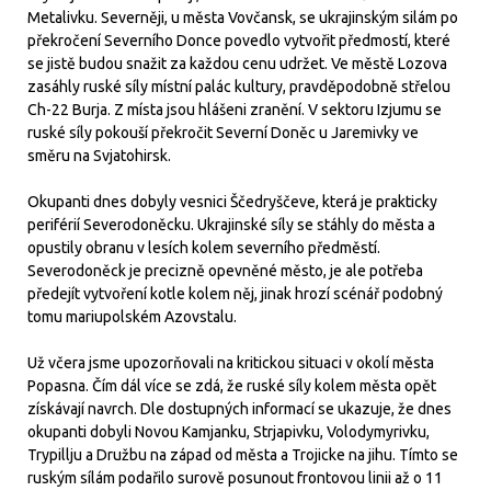
Metalivku. Severněji, u města Vovčansk, se ukrajinským silám po
překročení Severního Donce povedlo vytvořit předmostí, které
se jistě budou snažit za každou cenu udržet. Ve městě Lozova
zasáhly ruské síly místní palác kultury, pravděpodobně střelou
Ch-22 Burja. Z místa jsou hlášeni zranění. V sektoru Izjumu se
ruské síly pokouší překročit Severní Doněc u Jaremivky ve
směru na Svjatohirsk.
Okupanti dnes dobyly vesnici Ščedryščeve, která je prakticky
periférií Severodoněcku. Ukrajinské síly se stáhly do města a
opustily obranu v lesích kolem severního předměstí.
Severodoněck je precizně opevněné město, je ale potřeba
předejít vytvoření kotle kolem něj, jinak hrozí scénář podobný
tomu mariupolském Azovstalu.
Už včera jsme upozorňovali na kritickou situaci v okolí města
Popasna. Čím dál více se zdá, že ruské síly kolem města opět
získávají navrch. Dle dostupných informací se ukazuje, že dnes
okupanti dobyli Novou Kamjanku, Strjapivku, Volodymyrivku,
Trypillju a Družbu na západ od města a Trojicke na jihu. Tímto se
ruským sílám podařilo surově posunout frontovou linii až o 11