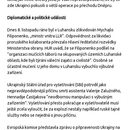
zde Ukrajinci pokusili o větší operace po přechodu Dněpru.
Diplomatické a politické události:
Dnes 8. listopadu ráno byl v Luhansku zlikvidován Mychajlo
Filiponenko, „ministr vnitra LLR“. Odpovědnost za likvidaci
proruského kolaboranta převzalo Hlavní ředitelství rozvědky
Ministerstva obrany. HUR uvádí, že se Filiponenko podílel na
“organizaci mučících táborů na okupovaných územích Luhanské
oblasti, kde byli týráni váleční zajatci a civilisté”. Osobně se
účastnil mučení. U jeho domu v Luhansku vybuchlo výbušné
zařízení.
Ukrajinský Státní úřad pro vyšetřování (SBI) potrvdil jako
nejpravděpodobnější příčinu smrti asistenta Valerije Zalužného,
Hennadije Častjakova “neodbornou manipulaci s výbušným
zařízením”. Vyšetřování přesto pokračuje a vyšetřovatelé musí
ještě zcela vyloučit, že za explozí nestály například ruské tajné
služby nebo se nejedná o jinou příčinu.
Evropská komise představila zprávu o připravenosti Ukrajiny na