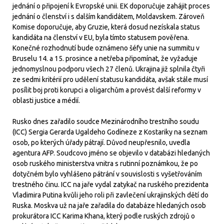
jednání o připojení k Evropské unii. EK doporučuje zahájit proces
jednání o členství i s dalším kandidátem, Moldavskem. Zároveň
Komise doporučuje, aby Gruzie, která dosud nezískala status
kandidáta na členství v EU, byla tímto statusem pověřena.
Konečné rozhodnutí bude oznámeno šéfy unie na summitu v
Bruselu 14. a 15. prosince a netřeba připomínat, že vyžaduje
jednomyslnou podporu všech 27 členů. Ukrajina již splnila čtyři
ze sedmi kritérií pro udělení statusu kandidáta, avšak stále musí
posílit boj proti korupci a oligarchům a provést další reformy v
oblasti justice a médií.
Rusko dnes zařadilo soudce Mezinárodního trestního soudu
(ICC) Sergia Gerarda Ugaldeho Godíneze z Kostariky na seznam
osob, po kterých úřady pátrají. Důvod neupřesnilo, uvedla
agentura AFP. Soudcovo jméno se objevilo v databázi hledaných
osob ruského ministerstva vnitra s rutinní poznámkou, že po
dotyčném bylo vyhlášeno pátrání v souvislosti s vyšetřováním
trestného činu. ICC na jaře vydal zatykač na ruského prezidenta
Vladimira Putina kvůli jeho roli při zavlečení ukrajinských dětí do
Ruska. Moskva už na jaře zařadila do databáze hledaných osob
prokurátora ICC Karima Khana, který podle ruských zdrojů o