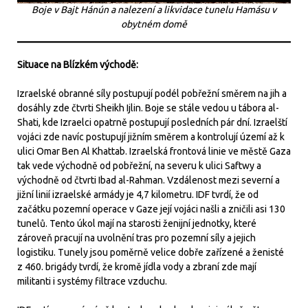
Boje v Bajt Hánún a nalezení a likvidace tunelu Hamásu v
obytném domě
Situace na Blízkém východě:
Izraelské obranné síly postupují podél pobřežní směrem na jih a
dosáhly zde čtvrti Sheikh Ijlin. Boje se stále vedou u tábora al-
Shati, kde Izraelci opatrně postupují posledních pár dní. Izraelští
vojáci zde navíc postupují jižním směrem a kontrolují území až k
ulici Omar Ben Al Khattab. Izraelská frontová linie ve městě Gaza
tak vede východně od pobřežní, na severu k ulici Saftwy a
východně od čtvrti Ibad al-Rahman. Vzdálenost mezi severní a
jižní linií izraelské armády je 4,7 kilometru. IDF tvrdí, že od
začátku pozemní operace v Gaze její vojáci našli a zničili asi 130
tunelů. Tento úkol mají na starosti ženijní jednotky, které
zároveň pracují na uvolnění tras pro pozemní síly a jejich
logistiku. Tunely jsou poměrně velice dobře zařízené a ženisté
z 460. brigády tvrdí, že kromě jídla vody a zbraní zde mají
militanti i systémy filtrace vzduchu.