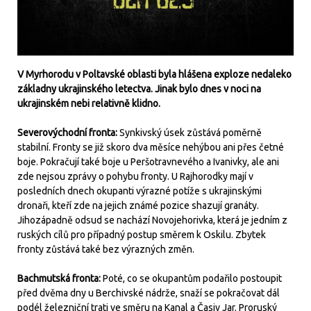
V Myrhorodu v Poltavské oblasti byla hlášena exploze nedaleko
základny ukrajinského letectva. Jinak bylo dnes v noci na
ukrajinském nebi relativně klidno.
Severovýchodní fronta:
Synkivský úsek zůstává poměrně
stabilní. Fronty se již skoro dva měsíce nehýbou ani přes četné
boje. Pokračují také boje u Peršotravnevého a Ivanivky, ale ani
zde nejsou zprávy o pohybu fronty. U Rajhorodky mají v
posledních dnech okupanti výrazné potíže s ukrajinskými
dronaři, kteří zde na jejich známé pozice shazují granáty.
Jihozápadně odsud se nachází Novojehorivka, která je jedním z
ruských cílů pro případný postup směrem k Oskilu. Zbytek
fronty zůstává také bez výrazných změn.
Bachmutská fronta:
Poté, co se okupantům podařilo postoupit
před dvěma dny u Berchivské nádrže, snaží se pokračovat dál
podél železniční trati ve směru na Kanal a Časiv Jar. Proruský