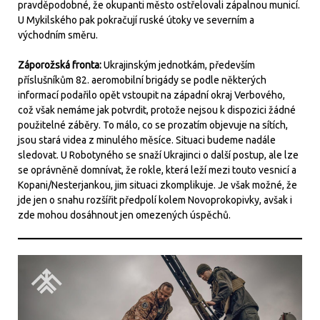
pravděpodobné, že okupanti město ostřelovali zápalnou municí.
U Mykilského pak pokračují ruské útoky ve severním a
východním směru.
Záporožská fronta:
Ukrajinským jednotkám, především
příslušníkům 82. aeromobilní brigády se podle některých
informací podařilo opět vstoupit na západní okraj Verbového,
což však nemáme jak potvrdit, protože nejsou k dispozici žádné
použitelné záběry. To málo, co se prozatím objevuje na sítích,
jsou stará videa z minulého měsíce. Situaci budeme nadále
sledovat. U Robotyného se snaží Ukrajinci o další postup, ale lze
se oprávněně domnívat, že rokle, která leží mezi touto vesnicí a
Kopani/Nesterjankou, jim situaci zkomplikuje. Je však možné, že
jde jen o snahu rozšířit předpolí kolem Novoprokopivky, avšak i
zde mohou dosáhnout jen omezených úspěchů.