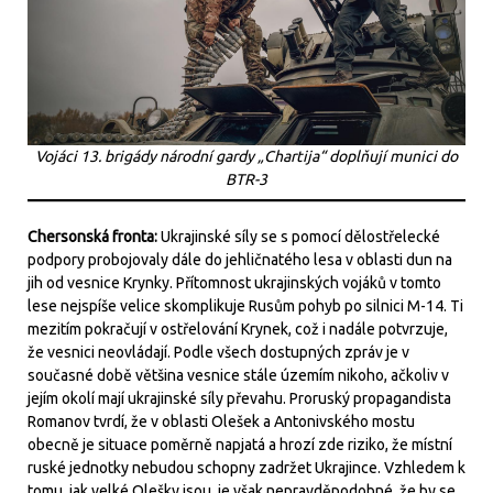
Vojáci 13. brigády národní gardy „Chartija“ doplňují munici do
BTR-3
Chersonská fronta:
Ukrajinské síly se s pomocí dělostřelecké
podpory probojovaly dále do jehličnatého lesa v oblasti dun na
jih od vesnice Krynky. Přítomnost ukrajinských vojáků v tomto
lese nejspíše velice skomplikuje Rusům pohyb po silnici M-14. Ti
mezitím pokračují v ostřelování Krynek, což i nadále potvrzuje,
že vesnici neovládají. Podle všech dostupných zpráv je v
současné době většina vesnice stále územím nikoho, ačkoliv v
jejím okolí mají ukrajinské síly převahu. Proruský propagandista
Romanov tvrdí, že v oblasti Olešek a Antonivského mostu
obecně je situace poměrně napjatá a hrozí zde riziko, že místní
ruské jednotky nebudou schopny zadržet Ukrajince. Vzhledem k
tomu, jak velké Olešky jsou, je však nepravděpodobné, že by se