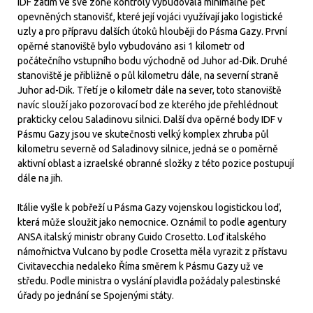
IDF zatím ve své zóně kontroly vybudovala minimálně pět
opevněných stanovišť, které její vojáci využívají jako logistické
uzly a pro přípravu dalších útoků hlouběji do Pásma Gazy. První
opěrné stanoviště bylo vybudováno asi 1 kilometr od
počátečního vstupního bodu východně od Juhor ad-Dik. Druhé
stanoviště je přibližně o půl kilometru dále, na severní straně
Juhor ad-Dik. Třetí je o kilometr dále na sever, toto stanoviště
navíc slouží jako pozorovací bod ze kterého jde přehlédnout
prakticky celou Saladinovu silnici. Další dva opěrné body IDF v
Pásmu Gazy jsou ve skutečnosti velký komplex zhruba půl
kilometru severně od Saladinovy silnice, jedná se o poměrně
aktivní oblast a izraelské obranné složky z této pozice postupují
dále na jih.
Itálie vyšle k pobřeží u Pásma Gazy vojenskou logistickou loď,
která může sloužit jako nemocnice. Oznámil to podle agentury
ANSA italský ministr obrany Guido Crosetto. Loď italského
námořnictva Vulcano by podle Crosetta měla vyrazit z přístavu
Civitavecchia nedaleko Říma směrem k Pásmu Gazy už ve
středu. Podle ministra o vyslání plavidla požádaly palestinské
úřady po jednání se Spojenými státy.