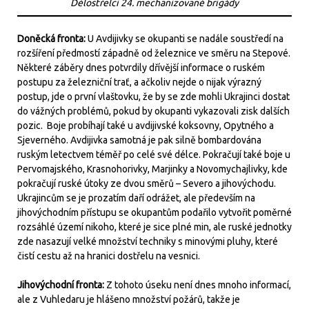
Dělostřelci 24. mechanizované brigády
Doněcká fronta:
U Avdijivky se okupanti se nadále soustředí na
rozšíření předmostí západně od železnice ve směru na Stepové.
Některé záběry dnes potvrdily dřívější informace o ruském
postupu za železniční trať, a ačkoliv nejde o nijak výrazný
postup, jde o první vlaštovku, že by se zde mohli Ukrajinci dostat
do vážných problémů, pokud by okupanti vykazovali zisk dalších
pozic. Boje probíhají také u avdijivské koksovny, Opytného a
Sjeverného. Avdijivka samotná je pak silně bombardována
ruským letectvem téměř po celé své délce. Pokračují také boje u
Pervomajského, Krasnohorivky, Marjinky a Novomychajlivky, kde
pokračují ruské útoky ze dvou směrů – Severo a jihovýchodu.
Ukrajincům se je prozatím daří odrážet, ale především na
jihovýchodním přístupu se okupantům podařilo vytvořit poměrné
rozsáhlé území nikoho, které je sice plné min, ale ruské jednotky
zde nasazují velké množství techniky s minovými pluhy, které
čistí cestu až na hranici dostřelu na vesnici.
Jihovýchodní fronta:
Z tohoto úseku není dnes mnoho informací,
ale z Vuhledaru je hlášeno množství požárů, takže je