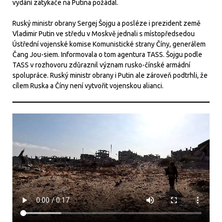
vydání zatykače na Putina požádal.
Ruský ministr obrany Sergej Šojgu a posléze i prezident země
Vladimir Putin ve středu v Moskvě jednali s místopředsedou
Ústřední vojenské komise Komunistické strany Číny, generálem
Čang Jou-siem. Informovala o tom agentura TASS. Šojgu podle
TASS v rozhovoru zdůraznil význam rusko-čínské armádní
spolupráce. Ruský ministr obrany i Putin ale zároveň podtrhli, že
cílem Ruska a Číny není vytvořit vojenskou alianci.