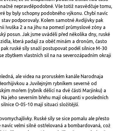
e značně nepravděpodobné. Vše totiž nasvědčuje tomu,
teré by byly schopny podobného výkonu. Chybí navíc
to stav podporovaly. Kolem samotné Avdijivky pak
nii Ivuška 2 a na jihu na pomezí průmyslové zóny a
ký posun. Jak jsme uváděli před několika dny, ruské
vozidla, která padají za oběť minám a dronům, často
pak ruské síly snaží postupovat podél silnice M-30
e zbytkem vlastních sil na na severozápadním okraji
hledná, ale videa na proruském kanále Narodnaja
Heorhijivkou a Juvilejným rybníkem severně od
inským mořem (rybník dělící na dvě části Marjinku) a
. Na jeho severním břehu mají okupanti v posledních
silnice O-05-10 mají situaci složitější.
vomychajlivky. Ruské síly se sice pomalu ale přesto
je navíc velmi silně ostřelovaná a bombardovaná, což