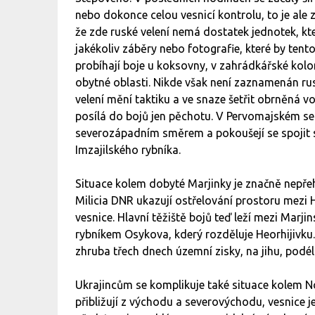
nebo dokonce celou vesnicí kontrolu, to je al
že zde ruské velení nemá dostatek jednotek, k
jakékoliv záběry nebo fotografie, které by ten
probíhají boje u koksovny, v zahrádkářské kolo
obytné oblasti. Nikde však není zaznamenán rus
velení mění taktiku a ve snaze šetřit obrněná 
posílá do bojů jen pěchotu. V Pervomajském se 
severozápadním směrem a pokoušejí se spojit s
Imzajilského rybníka.
Situace kolem dobyté Marjinky je značně nepře
Milicia DNR ukazují ostřelování prostoru mezi 
vesnice. Hlavní těžiště bojů teď leží mezi Marj
rybníkem Osykova, kderý rozděluje Heorhijivku
zhruba třech dnech územní zisky, na jihu, podél 
Ukrajincům se komplikuje také situace kolem No
přibližují z východu a severovýchodu, vesnice 