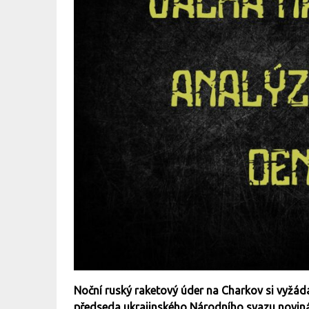
Noční ruský raketový úder na Charkov si vyžád
předseda ukrajinského Národního svazu noviná