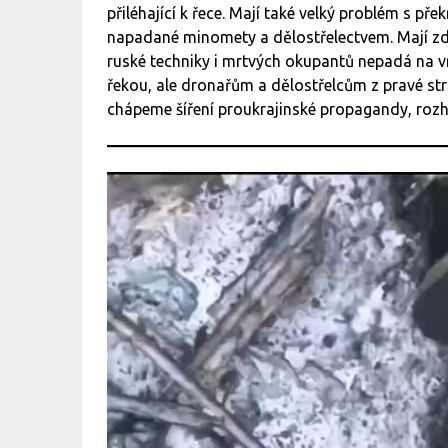
přiléhající k řece. Mají také velký problém s pře
napadané minomety a dělostřelectvem. Mají zde 
ruské techniky i mrtvých okupantů nepadá na v
řekou, ale dronařům a dělostřelcům z pravé stra
chápeme šíření proukrajinské propagandy, roz