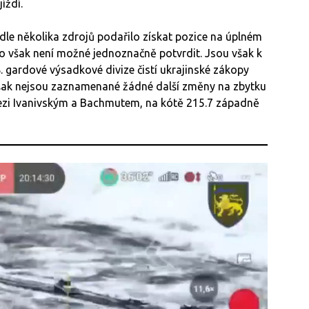
jíždí.
e několika zdrojů podařilo získat pozice na úplném
o však není možné jednoznačně potvrdit. Jsou však k
8. gardové výsadkové divize čistí ukrajinské zákopy
šak nejsou zaznamenané žádné další změny na zbytku
mezi Ivanivským a Bachmutem, na kótě 215.7 západně