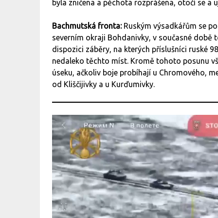
byla zničena a pěchota rozprášena, otočí se a u
Bachmutská fronta:
Ruským výsadkářům se podl
severním okraji Bohdanivky, v současné době t
dispozici záběry, na kterých příslušníci ruské 9
nedaleko těchto míst. Kromě tohoto posunu v
úseku, ačkoliv boje probíhají u Chromového, 
od Kliščijivky a u Kurďumivky.