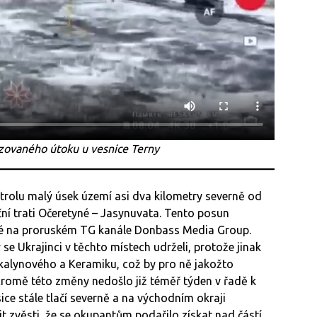
zovaného útoku u vesnice Terny
ntrolu malý úsek území asi dva kilometry severně od
ční trati Očeretyné – Jasynuvata. Tento posun
ěné na proruském TG kanále Donbass Media Group.
y se Ukrajinci v těchto místech udrželi, protože jinak
alynového a Keramiku, což by pro ně jakožto
Kromě této změny nedošlo již téměř týden v řadě k
ce stále tlačí severně a na východním okraji
t zvěsti, že se okupantům podařilo získat nad částí