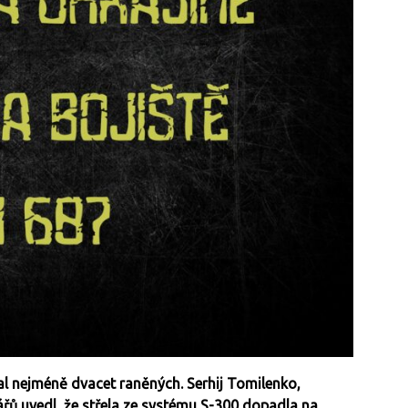
al nejméně dvacet raněných. Serhij Tomilenko,
řů uvedl, že střela ze systému S-300 dopadla na