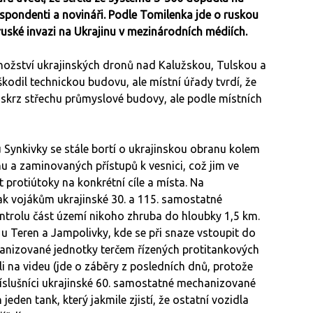
espondenti a novináři. Podle Tomilenka jde o ruskou
uské invazi na Ukrajinu v mezinárodních médiích.
nožství ukrajinských dronů nad Kalužskou, Tulskou a
kodil technickou budovu, ale místní úřady tvrdí, že
 skrz střechu průmyslové budovy, ale podle místních
 Synkivky se stále bortí o ukrajinskou obranu kolem
nu a zaminovaných přístupů k vesnici, což jim ve
protiútoky na konkrétní cíle a místa. Na
k vojákům ukrajinské 30. a 115. samostatné
ntrolu část území nikoho zhruba do hloubky 1,5 km.
u Teren a Jampolivky, kde se při snaze vstoupit do
hanizované jednotky terčem řízených protitankových
ili na videu (jde o záběry z posledních dnů, protože
příslušníci ukrajinské 60. samostatné mechanizované
 jeden tank, který jakmile zjistí, že ostatní vozidla