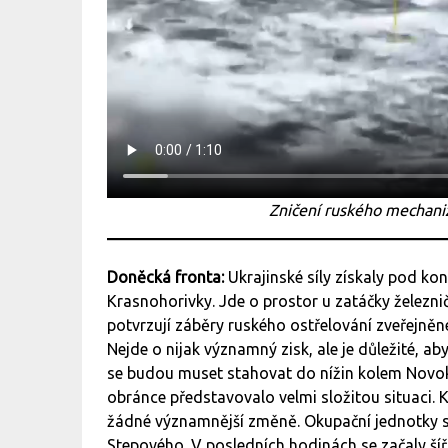
Zničení ruského mechani
Doněcká fronta:
Ukrajinské síly získaly pod ko
Krasnohorivky. Jde o prostor u zatáčky železni
potvrzují záběry ruského ostřelování zveřejn
Nejde o nijak významný zisk, ale je důležité, ab
se budou muset stahovat do nížin kolem Novok
obránce představovalo velmi složitou situaci. 
žádné významnější změně. Okupační jednotky si
Stepového. V posledních hodinách se začaly šíři