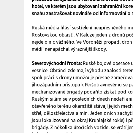
hotel, ve kterém jsou ubytovaní zahraniční kor
snahu zastrašovat novináře od informování o r
Ruská média hlásí sestřelení neupřesněného m
Rostovskou oblastí. V Kaluze jeden z dronů poš
nejde o nic vážného. Ve Voroněži propadl dron
médií nenapáchal výraznější škody.
Severovýchodní fronta:
Ruské bojové operace u
vesnice. Obránci zde mají výhodu znalosti teré
spolupráci s drony umožňuje přesně zaměřovat 
jihozápadním přístupu k Peršotravnevému se pa
mechanizované brigády podařilo získat pod ko
Ruským silám se v posledních dnech nedaří ani 
otevřeného terénu okamžitě stávají jejich mec
střel, dělostřelectva a min. Jeden z nich zachyt
jsou lokalizované na okraj Kruhlajské rokle) i 
brigády. Z několika útočících vozidel se vrátí jen