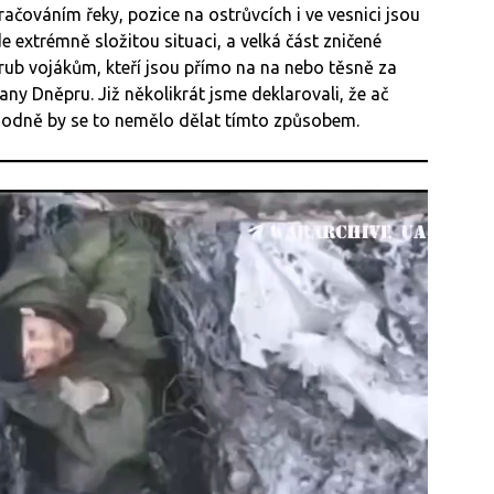
kračováním řeky, pozice na ostrůvcích i ve vesnici jsou
extrémně složitou situaci, a velká část zničené
rub vojákům, kteří jsou přímo na na nebo těsně za
ny Dněpru. Již několikrát jsme deklarovali, že ač
hodně by se to nemělo dělat tímto způsobem.