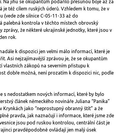
. Na jihu se okupantům podařilo přesunou boje až za
 je též cílem ruských úderů. Vzhledem k tomu, že v
 (vede zde silnice C-05-11-33 až do
á palebná kontrola v těchto místech obrovský
y zprávy, že některé ukrajinské jednotky, které jsou v
den rok.
nadále k dispozici jen velmi málo informací, které je
it. Asi nejzajímavější zprávou je, že se okupantům
í vlastních zákopů na severním přistupu k
st dobře možná, není prozatím k dispozici nic, podle
e s nedostatkem nových informací, které by bylo
čerstvý článek německého novináře Juliana “Panika”
v Krynkách jako “neprostupný obranný štít” a že
 úplně pravda, jak naznačují i informace, které jsme zde
 – vesnice jsou pod ruskou kontrolou, centrální část je
rajinci pravděpodobně ovládají jen malý úsek