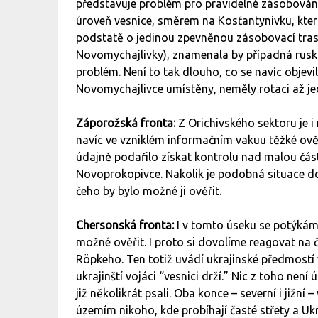
představuje problém pro pravidelné zásobování
úroveň vesnice, směrem na Kosťantynivku, která
podstatě o jedinou zpevněnou zásobovací trasu
Novomychajlivky), znamenala by případná rusk
problém. Není to tak dlouho, co se navíc objevil
Novomychajlivce umístěny, neměly rotaci až je
Záporožská fronta:
Z Orichivského sektoru je i 
navíc ve vzniklém informačním vakuu těžké ověř
údajně podařilo získat kontrolu nad malou část
Novoprokopivce. Nakolik je podobná situace do
čeho by bylo možné ji ověřit.
Chersonská fronta:
I v tomto úseku se potýkám
možné ověřit. I proto si dovolíme reagovat na 
Röpkeho. Ten totiž uvádí ukrajinské předmostí 
ukrajinští vojáci “vesnici drží.” Nic z toho není
již několikrát psali. Oba konce – severní i jižní
územím nikoho, kde probíhají časté střety a Uk