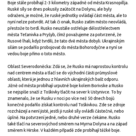
Boje stále probíhají 2-3 kilometry západně od města Krasnopillja.
Ruské síly se dnes pokusily zaútočit na Dolynu, ale byly
odraženi, je možné, že ruské jednotky ovládají část města, ale to
nyní nelze potvrdit. Ať tak či onak, Rusko zatím město neovládá,
přestože to tvrdí. Rusko neustále ostřeluje dělostřelectvem
města Teťanivka a Pryšyb, čímž považujeme za potvrzené, že
Rusové lhali, když tvrdili, že tato dvě města dobyli. Ukrajinským
silám se podařilo probojovat do města Bohorodyčne a nyní se
vedou boje přímo o toto město.
Oblast Severodoněcka: Zdá se, že Rusko má naprostou kontrolu
nad centrem města a tlačí se do východní části průmyslové
oblasti, která je jednou z hlavních ukrajinských bašt odporu.
Jižně od města probíhají urputné boje kolem Borivske a Rusko
se nejspíše snaží z Toškivky tlačit na sever k Ustynivce. To by
znamenalo, že se Rusku v noci po více než 50 dnech bojů
konečně podařilo získat kontrolu nad Toškivkou. Zde se zdroje
rozcházejí a není jisté, jestli ji ruské síly ovládli částečně, nebo
úplně. Na potvrzení jedné, nebo druhé verze čekáme. Rusko
také tlačí na severovýchod směrem na Myrna Dolyna a na západ
směrem k Hirske. V každém případě zde probíhají těžké boje.