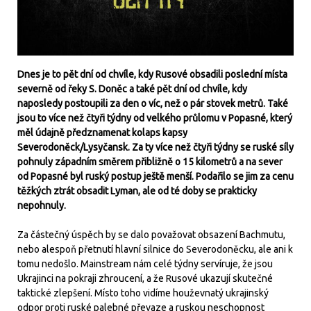
Dnes je to pět dní od chvíle, kdy Rusové obsadili poslední místa
severně od řeky S. Doněc a také pět dní od chvíle, kdy
naposledy postoupili za den o víc, než o pár stovek metrů. Také
jsou to více než čtyři týdny od velkého průlomu v Popasné, který
měl údajně předznamenat kolaps kapsy
Severodoněck/Lysyčansk. Za ty více než čtyři týdny se ruské síly
pohnuly západním směrem přibližně o 15 kilometrů a na sever
od Popasné byl ruský postup ještě menší. Podařilo se jim za cenu
těžkých ztrát obsadit Lyman, ale od té doby se prakticky
nepohnuly.
Za částečný úspěch by se dalo považovat obsazení Bachmutu,
nebo alespoň přetnutí hlavní silnice do Severodoněcku, ale ani k
tomu nedošlo. Mainstream nám celé týdny servíruje, že jsou
Ukrajinci na pokraji zhroucení, a že Rusové ukazují skutečné
taktické zlepšení. Místo toho vidíme houževnatý ukrajinský
odpor proti ruské palebné převaze a ruskou neschopnost