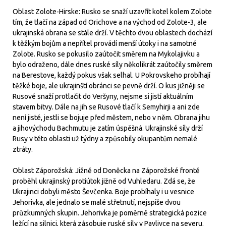
Oblast Zolote-Hirske: Rusko se snaží uzavřít kotel kolem Zolote
tím, že tlačí na západ od Orichove a na východ od Zolote-3, ale
ukrajinská obrana se stále drží. V těchto dvou oblastech dochází
k těžkým bojům a nepřítel provádí menší útoky i na samotné
Zolote. Rusko se pokusilo zaútočit směrem na Mykolajivku a
bylo odraženo, dále dnes ruské síly několikrát zaútočily směrem
na Berestove, každý pokus však selhal. U Pokrovskeho probíhají
těžké boje, ale ukrajinští obránci se pevně drží. O kus jižněji se
Rusové snaží protlačit do Veršyny, nejsme si jistí aktuálním
stavem bitvy. Dále na jih se Rusové tlačí k Semyhirji a ani zde
není jisté, jestli se bojuje před městem, nebo v něm. Obrana jihu
a jihovýchodu Bachmutu je zatím úspěšná. Ukrajinské síly drží
Rusy v této oblasti už týdny a způsobily okupantům nemalé
ztráty.
Oblast Záporožská: Jižně od Doněcka na Záporožské frontě
proběhl ukrajinský protiútok jižně od Vuhledaru. Zdá se, že
Ukrajinci dobyli město Ševčenka. Boje probíhaly i u vesnice
Jehorivka, ale jednalo se malé střetnutí, nejspíše dvou
průzkumných skupin. Jehorivka je poměrně strategická pozice
ležící na silnici, která zásobuje ruské síly v Pavlivce na severu.