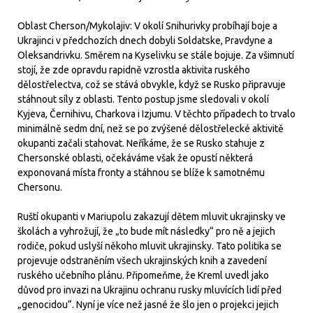
Oblast Cherson/Mykolajiv: V okolí Snihurivky probíhají boje a
Ukrajinci v předchozích dnech dobyli Soldatske, Pravdyne a
Oleksandrivku. Směrem na Kyselivku se stále bojuje. Za všimnutí
stojí, že zde opravdu rapidně vzrostla aktivita ruského
dělostřelectva, což se stává obvykle, když se Rusko připravuje
stáhnout síly z oblasti. Tento postup jsme sledovali v okolí
Kyjeva, Černihivu, Charkova i Izjumu. V těchto případech to trvalo
minimálně sedm dní, než se po zvýšené dělostřelecké aktivitě
okupanti začali stahovat. Neříkáme, že se Rusko stahuje z
Chersonské oblasti, očekáváme však že opustí některá
exponovaná místa fronty a stáhnou se blíže k samotnému
Chersonu.
Ruští okupanti v Mariupolu zakazují dětem mluvit ukrajinsky ve
školách a vyhrožují, že „to bude mít následky“ pro ně a jejich
rodiče, pokud uslyší někoho mluvit ukrajinsky. Tato politika se
projevuje odstraněním všech ukrajinských knih a zavedení
ruského učebního plánu. Připomeňme, že Kreml uvedl jako
důvod pro invazi na Ukrajinu ochranu rusky mluvících lidí před
„genocidou“. Nyní je více než jasné že šlo jen o projekci jejich