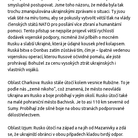
smysluplně postupovat. Jsme toho názoru, že média byla tak
trochu zmanipulována ukrajinskými zprávami o situaci. Ty jsou
však šité na míru tomu, aby se pokusily vytvořit větší tlak na vlády
členských států NATO pro posílání více zbraní a humanitární
pomoci. Tento přístup se nejspíše projevil větší rychlostí
dodávek vojenské podpory, nicméně živí příběh o mocném
Rusku a slabší Ukrajině, která je údajně kousek před kolapsem.
Ruská bitva o Donbas zatím zůstává tím, čím je – špatně vedenou
vojenskou operací, kterou Rusové očividně pomalu, ale jistě
prohrávají. Bohužel za cenu vysokých ztrát ukrajinských i
vlastních vojáků.
Oblast Charkova: Rusko stále útočí kolem vesnice Rubižne. To je
podle nás „země nikoho“, což znamená, že město neovládá
Ukrajina ani Rusko a boje probíhají v jejím okolí. Rusko útočí také
na malé pohraniční město Bachivsk. Je to asi 110 km severně od
Sumy. Probíhají zde silné boje na obou stranách podporované
dělostřelectvem.
Oblast Izjum: Rusko útočí na západ a na jih od Mazanivky a zdá
se, že ukrajinští obránci v obou případech kladou tvrdý odpor.