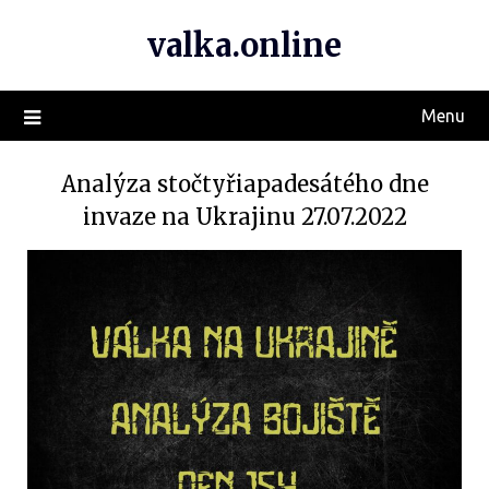
valka.online
Menu
Analýza stočtyřiapadesátého dne
invaze na Ukrajinu 27.07.2022