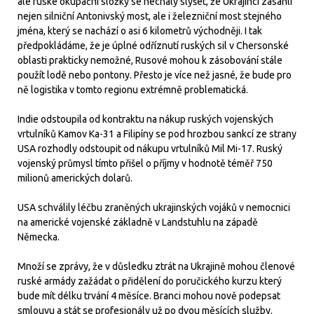
ale ruské okupační složky se nechaly slyšet, že Ukrajinci zasáhli
nejen silniční Antonivský most, ale i železniční most stejného
jména, který se nachází o asi 6 kilometrů východněji. I tak
předpokládáme, že je úplné odříznutí ruských sil v Chersonské
oblasti prakticky nemožné, Rusové mohou k zásobování stále
použít lodě nebo pontony. Přesto je více než jasné, že bude pro
ně logistika v tomto regionu extrémně problematická.
Indie odstoupila od kontraktu na nákup ruských vojenských
vrtulníků Kamov Ka-31 a Filipíny se pod hrozbou sankcí ze strany
USA rozhodly odstoupit od nákupu vrtulníků Mil Mi-17. Ruský
vojenský průmysl tímto přišel o příjmy v hodnotě téměř 750
milionů amerických dolarů.
USA schválily léčbu zraněných ukrajinských vojáků v nemocnici
na americké vojenské základně v Landstuhlu na západě
Německa.
Množí se zprávy, že v důsledku ztrát na Ukrajině mohou členové
ruské armády zažádat o přidělení do poručického kurzu který
bude mít délku trvání 4 měsíce. Branci mohou nově podepsat
smlouvu a stát se profesionály už po dvou měsících služby.