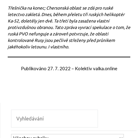
Třešnička na konec; Chersonská oblast se zdá pro ruské
letectvo zakletá. Dnes, během přeletu tří ruských helikoptér
Ka-52, doletěly jen dvě. Ta třetí byla zasažena vlastní
protivzdušnou obranou. Tato zpráva vyvrací spekulace o tom, že
ruská PVO nefunguje a zároveň potvrzuje, že oblasti
kontrolované Rusy jsou pečlivě střeženy před průnikem
jakéhokoliv letounu. I vlastního.
Publikováno
27. 7. 2022
–
Kolektiv valka.online