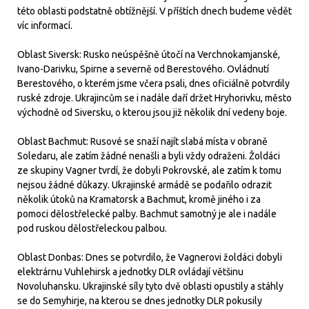
této oblasti podstatně obtížnější. V příštích dnech budeme vědět
víc informací.
Oblast Siversk: Rusko neúspěšně útočí na Verchnokamjanské,
Ivano-Darivku, Spirne a severně od Berestového. Ovládnutí
Berestového, o kterém jsme včera psali, dnes oficiálně potvrdily
ruské zdroje. Ukrajincům se i nadále daří držet Hryhorivku, město
východně od Siversku, o kterou jsou již několik dní vedeny boje.
Oblast Bachmut: Rusové se snaží najít slabá místa v obraně
Soledaru, ale zatím žádné nenašli a byli vždy odraženi. Žoldáci
ze skupiny Vagner tvrdí, že dobyli Pokrovské, ale zatím k tomu
nejsou žádné důkazy. Ukrajinské armádě se podařilo odrazit
několik útoků na Kramatorsk a Bachmut, kromě jiného i za
pomoci dělostřelecké palby. Bachmut samotný je ale i nadále
pod ruskou dělostřeleckou palbou.
Oblast Donbas: Dnes se potvrdilo, že Vagnerovi žoldáci dobyli
elektrárnu Vuhlehirsk a jednotky DLR ovládají většinu
Novoluhansku. Ukrajinské síly tyto dvě oblasti opustily a stáhly
se do Semyhirje, na kterou se dnes jednotky DLR pokusily