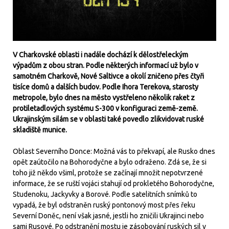
V Charkovské oblasti i nadále dochází k dělostřeleckým
výpadům z obou stran. Podle některých informací už bylo v
samotném Charkově, Nové Saltivce a okolí zničeno přes čtyři
tisíce domů a dalších budov. Podle Ihora Terekova, starosty
metropole, bylo dnes na město vystřeleno několik raket z
protiletadlových systému S-300 v konfiguraci země-země.
Ukrajinským silám se v oblasti také povedlo zlikvidovat ruské
skladiště munice.
Oblast Severního Donce: Možná vás to překvapí, ale Rusko dnes
opět zaútočilo na Bohorodyčne a bylo odraženo. Zdá se, že si
toho již někdo všiml, protože se začínají množit nepotvrzené
informace, že se ruští vojáci stahují od prokletého Bohorodyčne,
Studenoku, Jackyvky a Borové. Podle satelitních snímků to
vypadá, že byl odstraněn ruský pontonový most přes řeku
Severní Doněc, není však jasné, jestli ho zničili Ukrajinci nebo
sami Rusové. Po odstranění mostu je zásobování ruských sil v