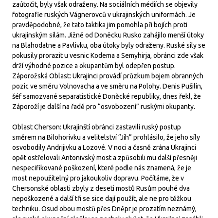
zaútočit, byly však odraženy. Na sociálních médiích se objevily
fotografie ruských Vágnerovců v ukrajinských uniformách. Je
pravděpodobné, že tato taktika jim pomohla při bojích proti
ukrajinským silám. Jižně od Doněcku Rusko zahájilo menší útoky
na Blahodatne a Pavlivku, oba útoky byly odraženy. Ruské síly se
pokusily prorazit u vesnic Kodema a Semyhirja, obránci zde však
drží výhodné pozice a okupantům byl odepřen postup.
Záporožská Oblast: Ukrajinci provádí průzkum bojem obranných
pozic ve směru Volnovacha a ve směru na Polohy. Denis Pušilin,
šéf samozvané separatistické Doněcké republiky, dnes řekl, že
Záporoží je další na řadě pro “osvobození” ruskými okupanty.
Oblast Cherson: Ukrajinští obránci zastavili ruský postup
směrem na Bilohorivku a velitelství “Jih” prohlásilo, že jeho síly
osvobodily Andrijivku a Lozové. V noci a časně zrána Ukrajinci
opět ostřelovali Antonivský most a způsobili mu další přesněji
nespecifikované poškození, které podle nás znamená, že je
most nepoužitelný pro jakoukoliv dopravu. Počítáme, že v
Chersonské oblasti zbyly z deseti mostů Rusům pouhé dva
nepoškozené a další tři se sice dají použít, ale ne pro těžkou
techniku. Osud obou mostů přes Dněpr je prozatím neznámý,