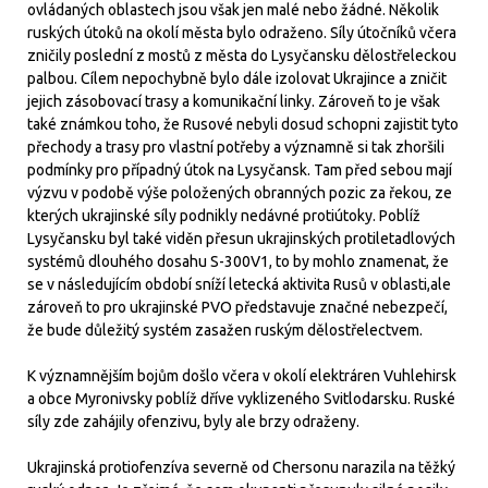
ovládaných oblastech jsou však jen malé nebo žádné. Několik
ruských útoků na okolí města bylo odraženo. Síly útočníků včera
zničily poslední z mostů z města do Lysyčansku dělostřeleckou
palbou. Cílem nepochybně bylo dále izolovat Ukrajince a zničit
jejich zásobovací trasy a komunikační linky. Zároveň to je však
také známkou toho, že Rusové nebyli dosud schopni zajistit tyto
přechody a trasy pro vlastní potřeby a významně si tak zhoršili
podmínky pro případný útok na Lysyčansk. Tam před sebou mají
výzvu v podobě výše položených obranných pozic za řekou, ze
kterých ukrajinské síly podnikly nedávné protiútoky. Poblíž
Lysyčansku byl také viděn přesun ukrajinských protiletadlových
systémů dlouhého dosahu S-300V1, to by mohlo znamenat, že
se v následujícím období sníží letecká aktivita Rusů v oblasti,ale
zároveň to pro ukrajinské PVO představuje značné nebezpečí,
že bude důležitý systém zasažen ruským dělostřelectvem.
K významnějším bojům došlo včera v okolí elektráren Vuhlehirsk
a obce Myronivsky poblíž dříve vyklizeného Svitlodarsku. Ruské
síly zde zahájily ofenzivu, byly ale brzy odraženy.
Ukrajinská protiofenzíva severně od Chersonu narazila na těžký