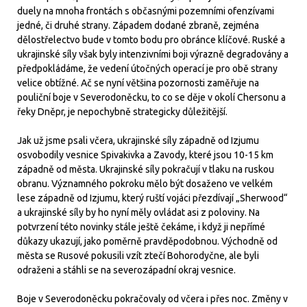
duely na mnoha frontách s občasnými pozemními ofenzívami
jedné, či druhé strany. Západem dodané zbraně, zejména
dělostřelectvo bude v tomto bodu pro obránce klíčové. Ruské a
ukrajinské síly však byly intenzivními boji výrazně degradovány a
předpokládáme, že vedení útočných operací je pro obě strany
velice obtížné. Ač se nyní většina pozornosti zaměřuje na
pouliční boje v Severodoněcku, to co se děje v okolí Chersonu a
řeky Dněpr, je nepochybně strategicky důležitější.
Jak už jsme psali včera, ukrajinské síly západně od Izjumu
osvobodily vesnice Spivakivka a Zavody, které jsou 10-15 km
západně od města. Ukrajinské síly pokračují v tlaku na ruskou
obranu. Významného pokroku mělo být dosaženo ve velkém
lese západně od Izjumu, který ruští vojáci přezdívají „Sherwood“
a ukrajinské síly by ho nyní měly ovládat asi z poloviny. Na
potvrzení této novinky stále ještě čekáme, i když ji nepřímé
důkazy ukazují, jako poměrně pravděpodobnou. Východně od
města se Rusové pokusili vzít ztečí Bohorodyčne, ale byli
odraženi a stáhli se na severozápadní okraj vesnice.
Boje v Severodoněcku pokračovaly od včera i přes noc. Změny v