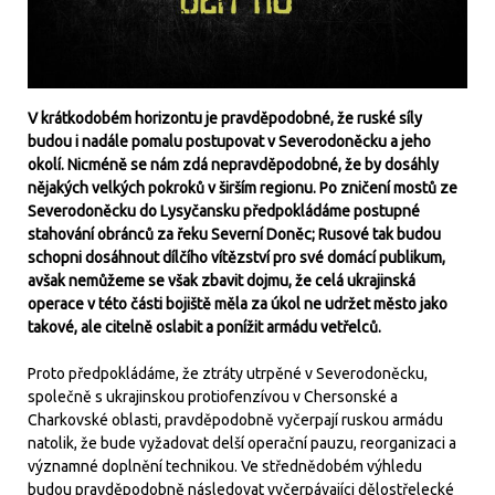
V krátkodobém horizontu je pravděpodobné, že ruské síly
budou i nadále pomalu postupovat v Severodoněcku a jeho
okolí. Nicméně se nám zdá nepravděpodobné, že by dosáhly
nějakých velkých pokroků v širším regionu. Po zničení mostů ze
Severodoněcku do Lysyčansku předpokládáme postupné
stahování obránců za řeku Severní Doněc; Rusové tak budou
schopni dosáhnout dílčího vítězství pro své domácí publikum,
avšak nemůžeme se však zbavit dojmu, že celá ukrajinská
operace v této části bojiště měla za úkol ne udržet město jako
takové, ale citelně oslabit a ponížit armádu vetřelců.
Proto předpokládáme, že ztráty utrpěné v Severodoněcku,
společně s ukrajinskou protiofenzívou v Chersonské a
Charkovské oblasti, pravděpodobně vyčerpají ruskou armádu
natolik, že bude vyžadovat delší operační pauzu, reorganizaci a
významné doplnění technikou. Ve střednědobém výhledu
budou pravděpodobně následovat vyčerpávajíci dělostřelecké