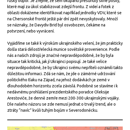
ruský odpor. Je zřejmé, že sem okupanti přesunuly silné posily,
které mají za úkol stabilizovat zdejší frontu. Z videí a fotek z
oblasti dokážeme identifikovat například jednotky VDV, které se
na Chersonské frontě ještě pár dní zpět nevyskytovaly. Množí
se náznaky, že Davydiv Brid byl osvobozen, čekáme na
potvrzení, nebo vyvrácení.
Vyjádříme se také k výrokům ukrajinského velení, že jim prakticky
došla stará dělostřelecká munice sovětské provenience. Podle
nás a našich zdrojů je značně nepravděpodobné, že by byla
situace tak kritická, jak jí Ukrajinci popisují. Je také velice
nepravděpodobné, že by Ukrajinci svému nepříteli oznámili takto
důležitou informaci. Zdá se nám, že jde o záměrné udržování
politického tlaku na Západ, na jehož dodávkách je země v
dlouhodobém horizontu zcela závislá. Podobně se stavíme i k
nedávnému prohlášení prezidentského poradce Oleksije
Arestoviče, že denně zemře mezi 200-300 ukrajinskými vojáky.
Dle našeho názoru se zde nemusí jednat o trvalý trend, ale o
ztráty “navíc” kvůli tuhým bojům v Severodoněcku.