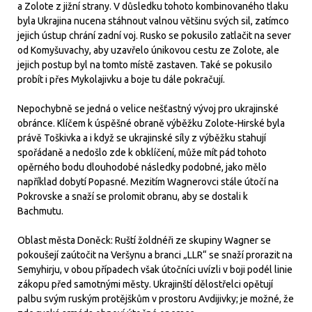
a Zolote z jižní strany. V důsledku tohoto kombinovaného tlaku
byla Ukrajina nucena stáhnout valnou většinu svých sil, zatímco
jejich ústup chrání zadní voj. Rusko se pokusilo zatlačit na sever
od Komyšuvachy, aby uzavřelo únikovou cestu ze Zolote, ale
jejich postup byl na tomto místě zastaven. Také se pokusilo
probít i přes Mykolajivku a boje tu dále pokračují.
Nepochybně se jedná o velice nešťastný vývoj pro ukrajinské
obránce. Klíčem k úspěšné obraně výběžku Zolote-Hirské byla
právě Toškivka a i když se ukrajinské síly z výběžku stahují
spořádaně a nedošlo zde k obklíčení, může mít pád tohoto
opěrného bodu dlouhodobé následky podobné, jako mělo
například dobytí Popasné. Mezitím Wagnerovci stále útočí na
Pokrovske a snaží se prolomit obranu, aby se dostali k
Bachmutu.
Oblast města Doněck: Ruští žoldnéři ze skupiny Wagner se
pokoušejí zaútočit na Veršynu a branci „LLR“ se snaží prorazit na
Semyhirju, v obou případech však útočníci uvízli v boji podél linie
zákopu před samotnými městy. Ukrajinští dělostřelci opětují
palbu svým ruským protějškům v prostoru Avdijivky; je možné, že