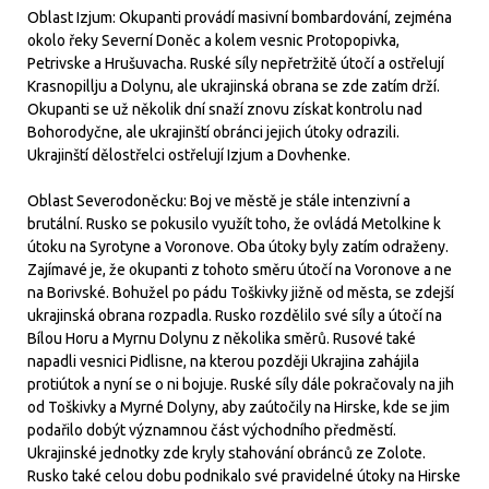
Oblast Izjum: Okupanti provádí masivní bombardování, zejména
okolo řeky Severní Doněc a kolem vesnic Protopopivka,
Petrivske a Hrušuvacha. Ruské síly nepřetržitě útočí a ostřelují
Krasnopillju a Dolynu, ale ukrajinská obrana se zde zatím drží.
Okupanti se už několik dní snaží znovu získat kontrolu nad
Bohorodyčne, ale ukrajinští obránci jejich útoky odrazili.
Ukrajinští dělostřelci ostřelují Izjum a Dovhenke.
Oblast Severodoněcku: Boj ve městě je stále intenzivní a
brutální. Rusko se pokusilo využít toho, že ovládá Metolkine k
útoku na Syrotyne a Voronove. Oba útoky byly zatím odraženy.
Zajímavé je, že okupanti z tohoto směru útočí na Voronove a ne
na Borivské. Bohužel po pádu Toškivky jižně od města, se zdejší
ukrajinská obrana rozpadla. Rusko rozdělilo své síly a útočí na
Bílou Horu a Myrnu Dolynu z několika směrů. Rusové také
napadli vesnici Pidlisne, na kterou později Ukrajina zahájila
protiútok a nyní se o ni bojuje. Ruské síly dále pokračovaly na jih
od Toškivky a Myrné Dolyny, aby zaútočily na Hirske, kde se jim
podařilo dobýt významnou část východního předměstí.
Ukrajinské jednotky zde kryly stahování obránců ze Zolote.
Rusko také celou dobu podnikalo své pravidelné útoky na Hirske