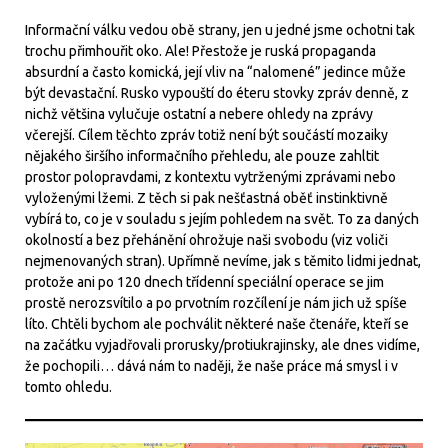
Informační válku vedou obě strany, jen u jedné jsme ochotni tak
trochu přimhouřit oko. Ale! Přestože je ruská propaganda
absurdní a často komická, její vliv na “nalomené” jedince může
být devastační. Rusko vypouští do éteru stovky zpráv denně, z
nichž většina vylučuje ostatní a nebere ohledy na zprávy
včerejší. Cílem těchto zpráv totiž není být součástí mozaiky
nějakého širšího informačního přehledu, ale pouze zahltit
prostor polopravdami, z kontextu vytrženými zprávami nebo
vyloženými lžemi. Z těch si pak nešťastná oběť instinktivně
vybírá to, co je v souladu s jejím pohledem na svět. To za daných
okolností a bez přehánění ohrožuje naši svobodu (viz voliči
nejmenovaných stran). Upřímně nevíme, jak s těmito lidmi jednat,
protože ani po 120 dnech třídenní speciální operace se jim
prostě nerozsvítilo a po prvotním rozčílení je nám jich už spíše
líto. Chtěli bychom ale pochválit některé naše čtenáře, kteří se
na začátku vyjadřovali prorusky/protiukrajinsky, ale dnes vidíme,
že pochopili… dává nám to naději, že naše práce má smysl i v
tomto ohledu.