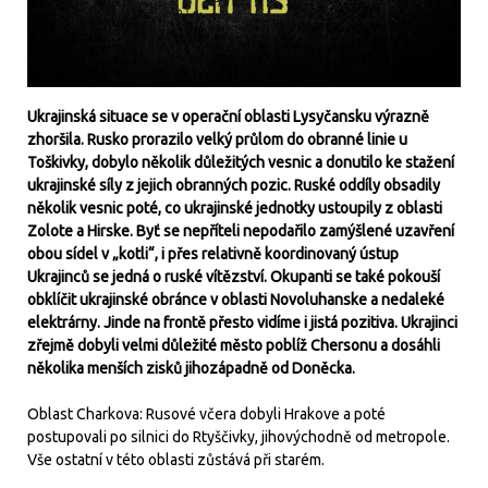
Ukrajinská situace se v operační oblasti Lysyčansku výrazně
zhoršila. Rusko prorazilo velký průlom do obranné linie u
Toškivky, dobylo několik důležitých vesnic a donutilo ke stažení
ukrajinské síly z jejich obranných pozic. Ruské oddíly obsadily
několik vesnic poté, co ukrajinské jednotky ustoupily z oblasti
Zolote a Hirske. Byť se nepříteli nepodařilo zamýšlené uzavření
obou sídel v „kotli“, i přes relativně koordinovaný ústup
Ukrajinců se jedná o ruské vítězství. Okupanti se také pokouší
obklíčit ukrajinské obránce v oblasti Novoluhanske a nedaleké
elektrárny. Jinde na frontě přesto vidíme i jistá pozitiva. Ukrajinci
zřejmě dobyli velmi důležité město poblíž Chersonu a dosáhli
několika menších zisků jihozápadně od Doněcka.
Oblast Charkova: Rusové včera dobyli Hrakove a poté
postupovali po silnici do Rtyščivky, jihovýchodně od metropole.
Vše ostatní v této oblasti zůstává při starém.