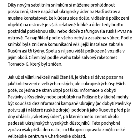
Díky novým satelitním snímkům si můžeme prohlédnout
poškození, které napáchal ukrajinský úder na Hadí ostrov a
musíme konstatovat, že k úderu sice došlo, viditelné poškození
objektů na ostrově je však relativně lehké a úder tedy buďto
postrádal potřebnou sílu, nebo dobře zafungovala ruská PVO na
ostrově. Ta například podle všeho nebyla zasažena vůbec. Podle
snímků byla zničena komunikační věž, jejíž instalace zabrala
Rusům asi tři týdny. Spolu s ní jsou vidět poškozená vozidla v
jejím okolí. Cílem byl podle všeho také salvový raketomet
Tornado-G, který byl zničen.
Jak už si všimli někteří naši čtenáři, je třeba si dávat pozor na
jakékoli tvrzení o velkých ruských, ale i ukrajinských úspěších
poté, co jedna ze stran utrpí porážku. Informace o dobytí
Pavlivky a Kyselivky nebo protiútok na Pidlisné by klidně mohly
být součástí dezinformační kampaně Ukrajiny (ač dobytí Pavlivky
potvrzují i některé ruské zdroje), podobně jako Rusové před pár
dny ohlásili „raketový úder“, při kterém mělo zemřít okolo
padesáti ukrajinských vysokých důstojníků. Tato pochybná
zpráva však přišla den na to, co Ukrajinci opravdu zničili ruské
velitelské centrum v Charkovské oblasti.