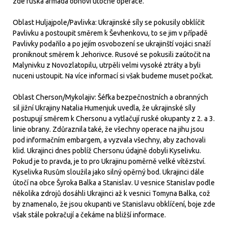
zde ruská armáda obnoví útočné operace.
Oblast Huljajpole/Pavlivka: Ukrajinské síly se pokusily obklíčit
Pavlivku a postoupit směrem k Ševhenkovu, to se jim v případě
Pavlivky podařilo a po jejím osvobození se ukrajinští vojáci snaží
proniknout směrem k Jehorivce. Rusové se pokusili zaútočit na
Malynivku z Novozlatopilu, utrpěli velmi vysoké ztráty a byli
nuceni ustoupit. Na více informací si však budeme muset počkat.
Oblast Cherson/Mykolajiv: Šéfka bezpečnostních a obranných
sil jižní Ukrajiny Natalia Humenjuk uvedla, že ukrajinské síly
postupují směrem k Chersonu a vytlačují ruské okupanty z 2. a 3.
linie obrany. Zdůraznila také, že všechny operace na jihu jsou
pod informačním embargem, a vyzvala všechny, aby zachovali
klid. Ukrajinci dnes poblíž Chersonu údajně dobyli Kyselivku.
Pokud je to pravda, je to pro Ukrajinu poměrně velké vítězství.
Kyselivka Rusům sloužila jako silný opěrný bod. Ukrajinci dále
útočí na obce Šyroka Balka a Stanislav. U vesnice Stanislav podle
několika zdrojů dosáhli Ukrajinci až k vesnici Tomyna Balka, což
by znamenalo, že jsou okupanti ve Stanislavu obklíčení, boje zde
však stále pokračují a čekáme na bližší informace.