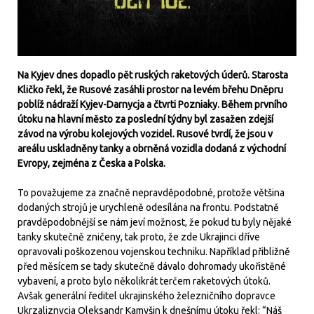
Na Kyjev dnes dopadlo pět ruských raketových úderů. Starosta
Kličko řekl, že Rusové zasáhli prostor na levém břehu Dněpru
poblíž nádraží Kyjev-Darnycja a čtvrti Pozniaky. Během prvního
útoku na hlavní město za poslední týdny byl zasažen zdejší
závod na výrobu kolejových vozidel. Rusové tvrdí, že jsou v
areálu uskladněny tanky a obrněná vozidla dodaná z východní
Evropy, zejména z Česka a Polska.
To považujeme za značně nepravděpodobné, protože většina
dodaných strojů je urychleně odesílána na frontu. Podstatně
pravděpodobnější se nám jeví možnost, že pokud tu byly nějaké
tanky skutečně zničeny, tak proto, že zde Ukrajinci dříve
opravovali poškozenou vojenskou techniku. Například přibližně
před měsícem se tady skutečně dávalo dohromady ukořistěné
vybavení, a proto bylo několikrát terčem raketových útoků.
Avšak generální ředitel ukrajinského železničního dopravce
Ukrzaliznycja Oleksandr Kamyšin k dnešnímu útoku řekl: “Náš