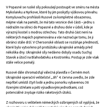
V Popasné se ruské síly pokoušejí postoupit ve směru na města
Mykolaivku a Nyrkove, které by jim poskytly výškovou převahu.
Komyšuvachu prohlásili Rusové za kompletně obsazenou,
mějme však na paměti, že má tato vesnice dvě části – jednu s
nádražím na silnici do Popasné a druhou dole v údolí, kde je
výrazný kostel s modrou střechou. Tato druhá část není na
některých mapách pojmenována a vše naznačuje tomu, že ji
obránci stále drží. V Chersonské oblasti se rozšiřuje předmostí,
které bylo vytvořeno při protiútoku ukrajinské armády před
několika dny. Ukrajinské síly nedávno dobyly osadu Suchyj
Stavok a útočí na Blahodativku a Kostromku. Postup je zde však
stále velice pomalý.
Rusové dále shromažďují válečná plavidla v Černém moři.
Ukrajinské operační velitelství „Jih“ 4. června uvedlo, že zde
nepřítel umístil čtyři lodě a jednu ponorku vybavenou 36
řízenými střelami a pěti výsadkovými jednotkami, což
potenciálně zvyšuje riziko raketových útoků.
Z rozhovoru s velitelem německých ozbrojených sil vyplývá, že