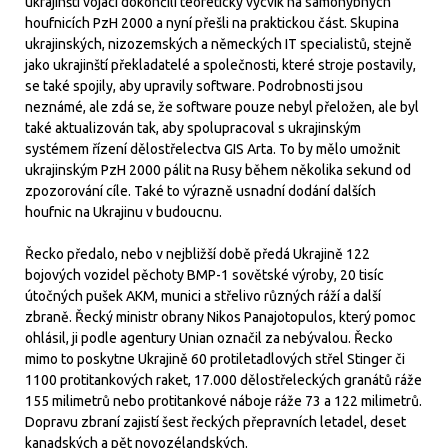
ukrajinští vojáci dokončili teoretický výcvik na samohybných
houfnicích PzH 2000 a nyní přešli na praktickou část. Skupina
ukrajinských, nizozemských a německých IT specialistů, stejně
jako ukrajinští překladatelé a společnosti, které stroje postavily,
se také spojily, aby upravily software. Podrobnosti jsou
neznámé, ale zdá se, že software pouze nebyl přeložen, ale byl
také aktualizován tak, aby spolupracoval s ukrajinským
systémem řízení dělostřelectva GIS Arta. To by mělo umožnit
ukrajinským PzH 2000 pálit na Rusy během několika sekund od
zpozorování cíle. Také to výrazně usnadní dodání dalších
houfnic na Ukrajinu v budoucnu.
Řecko předalo, nebo v nejbližší době předá Ukrajině 122
bojových vozidel pěchoty BMP-1 sovětské výroby, 20 tisíc
útočných pušek AKM, munici a střelivo různých ráží a další
zbraně. Řecký ministr obrany Nikos Panajotopulos, který pomoc
ohlásil, ji podle agentury Unian označil za nebývalou. Řecko
mimo to poskytne Ukrajině 60 protiletadlových střel Stinger či
1100 protitankových raket, 17.000 dělostřeleckých granátů ráže
155 milimetrů nebo protitankové náboje ráže 73 a 122 milimetrů.
Dopravu zbraní zajistí šest řeckých přepravních letadel, deset
kanadských a pět novozélandských.