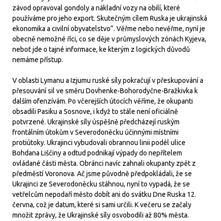
závod opravoval gondoly a nákladní vozy na obilí, které
používáme pro jeho export. Skutečným cílem Ruska je ukrajinská
ekonomika a civilní obyvatelstvo“. Věřme nebo nevěřme, nyní je
obecně nemožné říci, co se děje v průmyslových zónách Kyjeva,
neboť jde o tajné informace, ke kterým z logických důvodů
nemáme přístup.
V oblasti Lymanu a Izjumu ruské síly pokračují v přeskupování a
přesouvání sil ve směru Dovhenke-Bohorodyčne-Bražkivka k
dalším ofenzívám. Po včerejších útocích věříme, že okupanti
obsadili Pasiku a Sosnove, i když to stále není oficiálně
potvrzené. Ukrajinské síly úspěšně předcházejí ruským
frontálním útokům v Severodoněcku účinnými místními
protiútoky. Ukrajinci vybudovali obrannou linii podél ulice
Bohdana Liščiny a odtud podnikají výpady do nepřítelem
ovládané části města. Obránci navíc zahnali okupanty zpět z
předměstí Voronova. Ač jsme původně předpokládali, že se
Ukrajinci ze Severodoněcku stáhnou, nyní to vypadá, že se
vetřelcům nepodaří město dobít ani do svátku Dne Ruska 12.
června, což je datum, které si sami určili. K večeru se začaly
množit zprávy, že Ukrajinské síly osvobodili až 80% města.