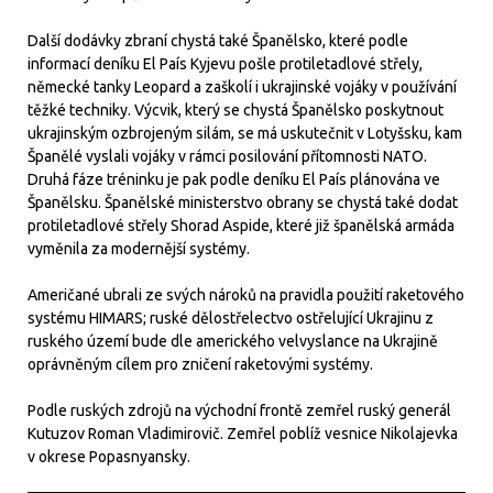
Další dodávky zbraní chystá také Španělsko, které podle
informací deníku El País Kyjevu pošle protiletadlové střely,
německé tanky Leopard a zaškolí i ukrajinské vojáky v používání
těžké techniky. Výcvik, který se chystá Španělsko poskytnout
ukrajinským ozbrojeným silám, se má uskutečnit v Lotyšsku, kam
Španělé vyslali vojáky v rámci posilování přítomnosti NATO.
Druhá fáze tréninku je pak podle deníku El País plánována ve
Španělsku. Španělské ministerstvo obrany se chystá také dodat
protiletadlové střely Shorad Aspide, které již španělská armáda
vyměnila za modernější systémy.
Američané ubrali ze svých nároků na pravidla použití raketového
systému HIMARS; ruské dělostřelectvo ostřelující Ukrajinu z
ruského území bude dle amerického velvyslance na Ukrajině
oprávněným cílem pro zničení raketovými systémy.
Podle ruských zdrojů na východní frontě zemřel ruský generál
Kutuzov Roman Vladimirovič. Zemřel poblíž vesnice Nikolajevka
v okrese Popasnyansky.