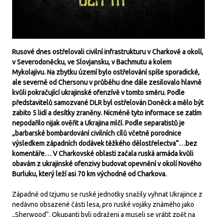
Rusové dnes ostřelovali civilní infrastrukturu v Charkově a okolí,
v Severodoněcku, ve Slovjansku, v Bachmutu a kolem
Mykolajivu. Na zbytku území bylo ostřelování spíše sporadické,
ale severně od Chersonu v průběhu dne dále zesilovalo hlavně
kvůli pokračující ukrajinské ofenzívě v tomto směru. Podle
představitelů samozvané DLR byl ostřelován Doněck a mělo být
zabito 5 lidí a desítky zraněny. Nicméně tyto informace se zatím
nepodařilo nijak ověřit a Ukrajina mlčí. Podle separatistů je
„barbarské bombardování civilních cílů včetně porodnice
výsledkem západních dodávek těžkého dělostřelectva“…bez
komentáře… V Charkovské oblasti začala ruská armáda kvůli
obavám z ukrajinské ofenzivy budovat opevnění v okolí Nového
Burluku, který leží asi 70 km východně od Charkova.
Západně od Izjumu se ruské jednotky snažily vyhnat Ukrajince z
nedávno obsazené části lesa, pro ruské vojáky známého jako
„Sherwood“. Okupanti byli odraženi a museli se vrátit zpět na