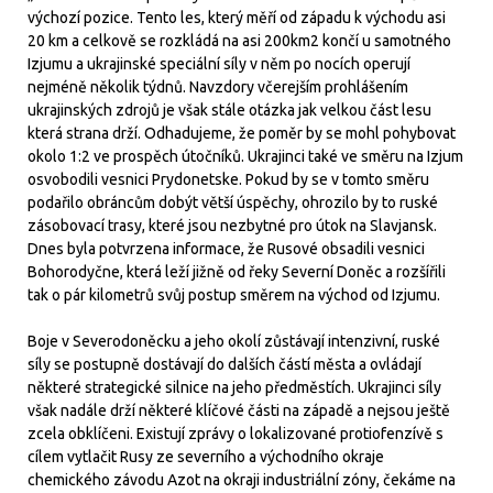
výchozí pozice. Tento les, který měří od západu k východu asi
20 km a celkově se rozkládá na asi 200km2 končí u samotného
Izjumu a ukrajinské speciální síly v něm po nocích operují
nejméně několik týdnů. Navzdory včerejším prohlášením
ukrajinských zdrojů je však stále otázka jak velkou část lesu
která strana drží. Odhadujeme, že poměr by se mohl pohybovat
okolo 1:2 ve prospěch útočníků. Ukrajinci také ve směru na Izjum
osvobodili vesnici Prydonetske. Pokud by se v tomto směru
podařilo obráncům dobýt větší úspěchy, ohrozilo by to ruské
zásobovací trasy, které jsou nezbytné pro útok na Slavjansk.
Dnes byla potvrzena informace, že Rusové obsadili vesnici
Bohorodyčne, která leží jižně od řeky Severní Doněc a rozšířili
tak o pár kilometrů svůj postup směrem na východ od Izjumu.
Boje v Severodoněcku a jeho okolí zůstávají intenzivní, ruské
síly se postupně dostávají do dalších částí města a ovládají
některé strategické silnice na jeho předměstích. Ukrajinci síly
však nadále drží některé klíčové části na západě a nejsou ještě
zcela obklíčeni. Existují zprávy o lokalizované protiofenzívě s
cílem vytlačit Rusy ze severního a východního okraje
chemického závodu Azot na okraji industriální zóny, čekáme na