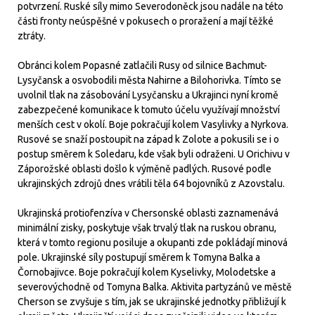
potvrzení. Ruské síly mimo Severodoněck jsou nadále na této
části fronty neúspěšné v pokusech o proražení a mají těžké
ztráty.
Obránci kolem Popasné zatlačili Rusy od silnice Bachmut-
Lysyčansk a osvobodili města Nahirne a Bilohorivka. Tímto se
uvolnil tlak na zásobování Lysyčansku a Ukrajinci nyní kromě
zabezpečené komunikace k tomuto účelu využívají množství
menších cest v okolí. Boje pokračují kolem Vasylivky a Nyrkova.
Rusové se snaží postoupit na západ k Zolote a pokusili se i o
postup směrem k Soledaru, kde však byli odraženi. U Orichivu v
Záporožské oblasti došlo k výměně padlých. Rusové podle
ukrajinských zdrojů dnes vrátili těla 64 bojovníků z Azovstalu.
Ukrajinská protiofenzíva v Chersonské oblasti zaznamenává
minimální zisky, poskytuje však trvalý tlak na ruskou obranu,
která v tomto regionu posiluje a okupanti zde pokládají minová
pole. Ukrajinské síly postupují směrem k Tomyna Balka a
Čornobajivce. Boje pokračují kolem Kyselivky, Molodetske a
severovýchodně od Tomyna Balka. Aktivita partyzánů ve městě
Cherson se zvyšuje s tím, jak se ukrajinské jednotky přibližují k