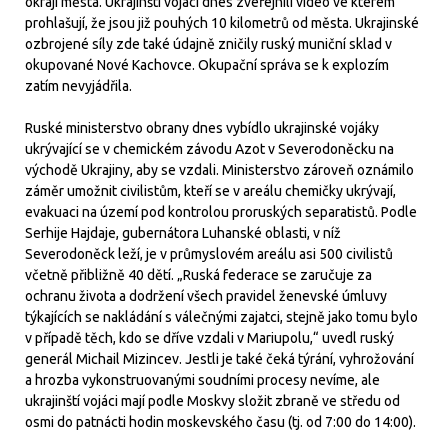
okraji města. Ukrajinští vojáci dnes zveřejnili video ve kterém
prohlašují, že jsou již pouhých 10 kilometrů od města. Ukrajinské
ozbrojené síly zde také údajně zničily ruský muniční sklad v
okupované Nové Kachovce. Okupační správa se k explozím
zatím nevyjádřila.
Ruské ministerstvo obrany dnes vybídlo ukrajinské vojáky
ukrývající se v chemickém závodu Azot v Severodoněcku na
východě Ukrajiny, aby se vzdali. Ministerstvo zároveň oznámilo
záměr umožnit civilistům, kteří se v areálu chemičky ukrývají,
evakuaci na území pod kontrolou proruských separatistů. Podle
Serhije Hajdaje, gubernátora Luhanské oblasti, v níž
Severodoněck leží, je v průmyslovém areálu asi 500 civilistů
včetně přibližně 40 dětí. „Ruská federace se zaručuje za
ochranu života a dodržení všech pravidel ženevské úmluvy
týkajících se nakládání s válečnými zajatci, stejně jako tomu bylo
v případě těch, kdo se dříve vzdali v Mariupolu,“ uvedl ruský
generál Michail Mizincev. Jestli je také čeká týrání, vyhrožování
a hrozba vykonstruovanými soudními procesy nevíme, ale
ukrajinští vojáci mají podle Moskvy složit zbraně ve středu od
osmi do patnácti hodin moskevského času (tj. od 7:00 do 14:00).