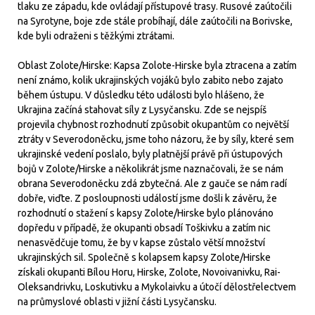
tlaku ze západu, kde ovládají přístupové trasy. Rusové zaútočili
na Syrotyne, boje zde stále probíhají, dále zaútočili na Borivske,
kde byli odraženi s těžkými ztrátami.
Oblast Zolote/Hirske: Kapsa Zolote-Hirske byla ztracena a zatím
není známo, kolik ukrajinských vojáků bylo zabito nebo zajato
během ústupu. V důsledku této události bylo hlášeno, že
Ukrajina začíná stahovat síly z Lysyčansku. Zde se nejspíš
projevila chybnost rozhodnutí způsobit okupantům co největší
ztráty v Severodoněcku, jsme toho názoru, že by síly, které sem
ukrajinské vedení poslalo, byly platnější právě při ústupových
bojů v Zolote/Hirske a několikrát jsme naznačovali, že se nám
obrana Severodoněcku zdá zbytečná. Ale z gauče se nám radí
dobře, viďte. Z posloupnosti událostí jsme došli k závěru, že
rozhodnutí o stažení s kapsy Zolote/Hirske bylo plánováno
dopředu v případě, že okupanti obsadí Toškivku a zatím nic
nenasvědčuje tomu, že by v kapse zůstalo větší množství
ukrajinských sil. Společně s kolapsem kapsy Zolote/Hirske
získali okupanti Bílou Horu, Hirske, Zolote, Novoivanivku, Rai-
Oleksandrivku, Loskutivku a Mykolaivku a útočí dělostřelectvem
na průmyslové oblasti v jižní části Lysyčansku.