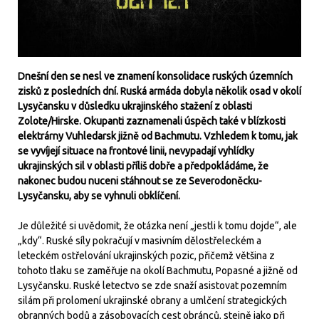
Dnešní den se nesl ve znamení konsolidace ruských územních
zisků z posledních dní. Ruská armáda dobyla několik osad v okolí
Lysyčansku v důsledku ukrajinského stažení z oblasti
Zolote/Hirske. Okupanti zaznamenali úspěch také v blízkosti
elektrárny Vuhledarsk jižně od Bachmutu. Vzhledem k tomu, jak
se vyvíjejí situace na frontové linii, nevypadají vyhlídky
ukrajinských sil v oblasti příliš dobře a předpokládáme, že
nakonec budou nuceni stáhnout se ze Severodoněcku-
Lysyčansku, aby se vyhnuli obklíčení.
Je důležité si uvědomit, že otázka není „jestli k tomu dojde“, ale
„kdy“. Ruské síly pokračují v masivním dělostřeleckém a
leteckém ostřelování ukrajinských pozic, přičemž většina z
tohoto tlaku se zaměřuje na okolí Bachmutu, Popasné a jižně od
Lysyčansku. Ruské letectvo se zde snaží asistovat pozemním
silám při prolomení ukrajinské obrany a umlčení strategických
obranných bodů a zásobovacích cest obránců, stejně jako při