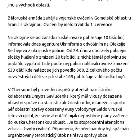
jihu a východě oblasti.
Běloruská armáda zahájila vojenské cvičení v Gomelské oblasti u
hranic s Ukrajinou. Cvičení by mělo trvat do 1. července.
Na Ukrajině se od začátku ruské invaze pohřešuje 10 tisíc lidí,
informovala dnes agentura Ukrinform s odvoláním na Oleksije
Serhejeva z ukrajinské policie. Od 24. února obdržely policejní
složky hlášení o zmizení 20 tisíc lidí, z nichž téměř polovinu se
podařilo vypátrat. Lidé podle něj policii nahlásili rovněž zmizení
533 dětí, kde nalézt se jich povedlo 360. Z celkového počtu
nezvěstných dětí se jich stále 169 pohřešuje v důsledku bojů.
V Chersonu byl proveden úspěšný atentát na místního
kolaboranta Dmytra Savlučenka, který měl v Rusy dosazené
oblastní správě na starosti záležitosti rodin, mládeže a sportu.
Šéf oblastní správy dosazený Rusy Volodymyr Saldo v ruské
televizi ujistil, že série atentátů nijak nepostihne plány začlenit
do Ruska Chersonskou oblast. „Je to stoprocentní atentát na
zdraví a životy civilistů. Připomenu, že před pár dny byl spáchán
organizovaný teroristický útok na hlavu správy obce