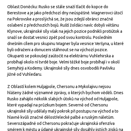
Oblast Doněcku: Rusko se stále snaží tlačit do kopce do
Berestove a je jako předchozí dny neúspěšné. Wagnerovci útočí
na Pokrovske a proslýchá se, že jsou zdejší obránci značně
oslabení z předchozích bojů. Ruští žoldáci navíc dobyli většinu
Klynove, ukrajinské síly však na jejich pozice podnikli protiútok a
snaží se dostat vesnici zpět pod svou kontrolu. Posledním
dnešním cílem pro skupinu Wagner byla vesnice Veršyna, u které
byli odraženi a donuceni stáhnout se na výchozí pozice.
Okupanti se pokoušejí zaútočit na elektrárnu Vuhlehirska a
probíhají okolo ní tvrdé boje. Velmi těžké boje probíhají i v okolí
Semyhirji a Kodemy. Ukrajinské síly dnes osvobodili Pavlivku
jižné od Vuhledaru.
Z Oblastí kolem Huljajpole, Chersonu a Mykolajivu nejsou
hlášeny žádné významné zprávy, o kterých bychom věděli. Dnes
Rusko zahájilo několik slabých útoků na východ od Huljajpole,
které vypadají na průzkum bojem. Severně od Chersonu
ukrajinské síly udělaly malý pokrok při postupu na východ a to
hlavně kvůli značné dělostřelecké palbě a ruským náletům.
Severozápadně od Chersonu pokračuje ukrajinská ofenzíva
směrem k městu a údajně ukrajinské síly dosáhly jistých zisků na