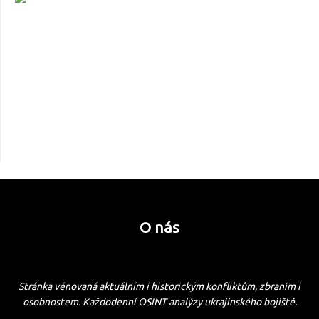
O nás
Stránka věnovaná aktuálním i historickým konfliktům, zbraním i
osobnostem. Každodenní OSINT analýzy ukrajinského bojiště.