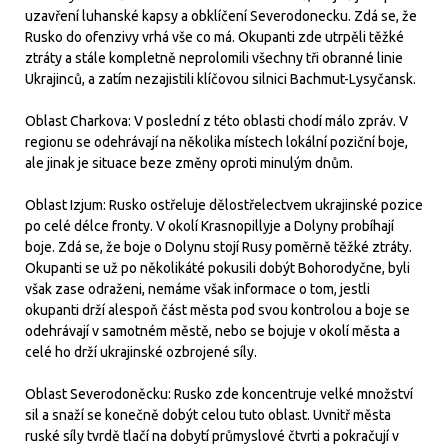
uzavření luhanské kapsy a obklíčení Severodonecku. Zdá se, že
Rusko do ofenzivy vrhá vše co má. Okupanti zde utrpěli těžké
ztráty a stále kompletně neprolomili všechny tři obranné linie
Ukrajinců, a zatím nezajistili klíčovou silnici Bachmut-Lysyčansk.
Oblast Charkova: V poslední z této oblasti chodí málo zpráv. V
regionu se odehrávají na několika místech lokální poziční boje,
ale jinak je situace beze změny oproti minulým dnům.
Oblast Izjum: Rusko ostřeluje dělostřelectvem ukrajinské pozice
po celé délce fronty. V okolí Krasnopillyje a Dolyny probíhají
boje. Zdá se, že boje o Dolynu stojí Rusy poměrně těžké ztráty.
Okupanti se už po několikáté pokusili dobýt Bohorodyčne, byli
však zase odraženi, nemáme však informace o tom, jestli
okupanti drží alespoň část města pod svou kontrolou a boje se
odehrávají v samotném městě, nebo se bojuje v okolí města a
celé ho drží ukrajinské ozbrojené síly.
Oblast Severodoněcku: Rusko zde koncentruje velké množství
sil a snaží se konečně dobýt celou tuto oblast. Uvnitř města
ruské síly tvrdě tlačí na dobytí průmyslové čtvrti a pokračují v