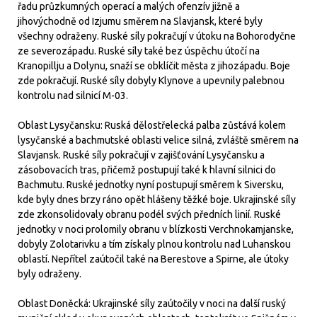
řadu průzkumných operací a malých ofenzív jižně a
jihovýchodně od Izjumu směrem na Slavjansk, které byly
všechny odraženy. Ruské síly pokračují v útoku na Bohorodyčne
ze severozápadu. Ruské síly také bez úspěchu útočí na
Kranopillju a Dolynu, snaží se obklíčit města z jihozápadu. Boje
zde pokračují. Ruské síly dobyly Klynove a upevnily palebnou
kontrolu nad silnicí M-03.
Oblast Lysyčansku: Ruská dělostřelecká palba zůstává kolem
lysyčanské a bachmutské oblasti velice silná, zvláště směrem na
Slavjansk. Ruské síly pokračují v zajišťování Lysyčansku a
zásobovacích tras, přičemž postupují také k hlavní silnici do
Bachmutu. Ruské jednotky nyní postupují směrem k Siversku,
kde byly dnes brzy ráno opět hlášeny těžké boje. Ukrajinské síly
zde zkonsolidovaly obranu podél svých předních linií. Ruské
jednotky v noci prolomily obranu v blízkosti Verchnokamjanske,
dobyly Zolotarivku a tím získaly plnou kontrolu nad Luhanskou
oblastí. Nepřítel zaútočil také na Berestove a Spirne, ale útoky
byly odraženy.
Oblast Doněcká: Ukrajinské síly zaútočily v noci na další ruský