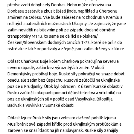
předsevzetí dobýt celý Donbas. Nebo může ofenzivu na
Donbasu zastavit a zkusit štěstí jinde, například u Chersonu
směrem na Oděsu. Vše bude záležet na rozhodnutí v Kremlu a
reálných materiálních možnostech Ukrajiny. Je zajímavé, že jsme
zatím neviděli na bitevním poli ze západu dodané obrněné
transportéry M113, to samé se dá říci o Polskem/
Českem/Slovenskem dodaných tancích T-72, které se příliš do
ostré akce také nepodívaly a zřejmě jsou zatím drženy v záloze.
Oblast Charkova: Boje kolem Charkova pokračují na severu a
severozápadě, zatím bez výraznějších změn. V okolí
Dementijivky probíhají boje. Ruské síly pokračují ve snaze dobýt
osadu, ale zatím bez úspěchu. Rusové zaútočili na ukrajinské
pozice u Prudjanky. Útok byl odražen. Z území Kurské oblasti v
Rusku zaútočili okupanti pomocí dělostřelectva a vrtulníků na
pozice ukrajinských sil v poblíž osad Vasylivske, Bilopillja,
Bačivsk a Vovkivka v Sumské oblasti.
Oblast Izjum: Ruské síly jsou velmi roztažené poblíž Izjumu.
Musí bránit své západní křídlo proti ukrajinským protiútokům a
zároveň se snaží tlačit na jih na Slavjansk. Ruské síly zahájily