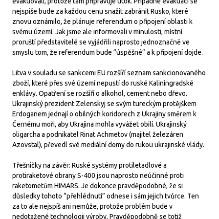
evakuovali, protože tam připravuje útok. Případné evakuaci se
nejspíše bude za každou cenu snažit zabránit Rusko, které
znovu oznámilo, že plánuje referendum o připojení oblasti k
svému území. Jak jsme ale informovali v minulosti, místní
proruští představitelé se vyjádřili naprosto jednoznačně ve
smyslu tom, že referendum bude “úspěšné” a k připojení dojde.
Litva v souladu se sankcemi EU rozšíří seznam sankcionovaného
zboží, které přes své území nepustí do ruské Kaliningradské
enklávy. Opatření se rozšíří o alkohol, cement nebo dřevo.
Ukrajinský prezident Zelenskyj se svým tureckým protějškem
Erdoganem jednají o obilných koridorech z Ukrajiny směrem k
Černému moři, aby Ukrajina mohla vyvážet obilí. Ukrajinský
oligarcha a podnikatel Rinat Achmetov (majitel železáren
Azovstal), převedl své mediální domy do rukou ukrajinské vlády.
Třešničky na závěr: Ruské systémy protiletadlové a
protiraketové obrany S-400 jsou naprosto neúčinné proti
raketometům HIMARS. Je dokonce pravděpodobné, že si
důsledky tohoto “přehlédnutí” odnese i sám jejich tvůrce. Ten
za to ale nejspíš ani nemůže, protože problém bude v
nedotažené technologii výroby. Pravděpodobně se totiž