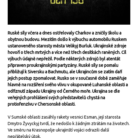
Ruské síly včera a dnes ostřelovaly Charkov a zničily školu a
obytnou budovu. Mezitím došlo k výbuchu automobilu Ruskem
ustanoveného starosty města Velikyj Burluk. Ukrajinské zdroje
hovoří o třech mrtvých a více než třech desítkách raněných. Cíl
výbuch údajně nepřežil. Podle některých zdrojů byl atentát
připraven proukrajinskými partyzány. Ruské síly se pomalu
přibližují k Siversku a Bachmutu, ale Ukrajincům se zatím daří
jejich postup zpomalovat. Rusko se v současné době zaměřuje
hlavně na rozšíření svého vlivu v okupované Luhanské oblasti a
odříznutí západu Ukrajiny od Černého moře. Ukrajina se dle
veřejných prohlášení svých představitelů chystá na
protiofenzívu v Chersonské oblasti.
V Sumské oblasti zasáhly rakety vesnici Esman, její starosta
Dmytro Žyvyckyj tvrdí, že nedošlo k žádným ztrátám na životech.
Ve směru na Krasnopolje ukrajinští vojáci odrazili další
nepřátelský útok.