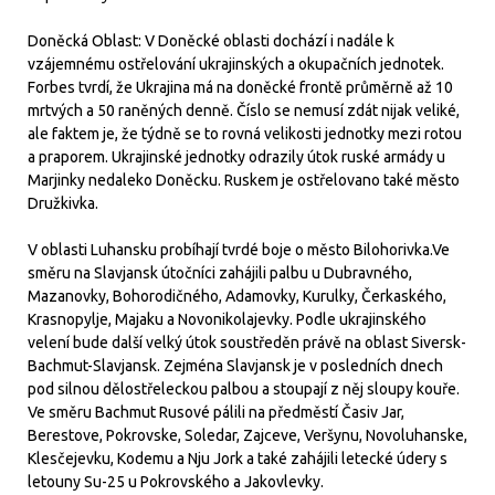
Doněcká Oblast: V Doněcké oblasti dochází i nadále k
vzájemnému ostřelování ukrajinských a okupačních jednotek.
Forbes tvrdí, že Ukrajina má na doněcké frontě průměrně až 10
mrtvých a 50 raněných denně. Číslo se nemusí zdát nijak veliké,
ale faktem je, že týdně se to rovná velikosti jednotky mezi rotou
a praporem. Ukrajinské jednotky odrazily útok ruské armády u
Marjinky nedaleko Doněcku. Ruskem je ostřelovano také město
Družkivka.
V oblasti Luhansku probíhají tvrdé boje o město Bilohorivka.Ve
směru na Slavjansk útočníci zahájili palbu u Dubravného, ​​
Mazanovky, Bohorodičného, ​​Adamovky, Kurulky, Čerkaského,
Krasnopylje, Majaku a Novonikolajevky. Podle ukrajinského
velení bude další velký útok soustředěn právě na oblast Siversk-
Bachmut-Slavjansk. Zejména Slavjansk je v posledních dnech
pod silnou dělostřeleckou palbou a stoupají z něj sloupy kouře.
Ve směru Bachmut Rusové pálili na předměstí Časiv Jar,
Berestove, Pokrovske, Soledar, Zajceve, Veršynu, Novoluhanske,
Klesčejevku, Kodemu a Nju Jork a také zahájili letecké údery s
letouny Su-25 u Pokrovského a Jakovlevky.