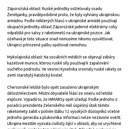
Záporožská oblast: Ruské jednotky ostřelovaly osadu
Žerebjanky, pravděpodobně proto, že byly vyhnány ukrajinskou
armádou. Podle některých hlasů v ukrajinské armádě používají
okupační jednotky oblast Záporožské jaderné elektrárny coby
odpaliště pro salvy z raketometů na ukrajinské pozice. Jak
ožehavá je toto situace snad nemusíme nikomu vysvětlovat.
Ukrajinci přirozeně palbu opětovat nemohou.
Mykolajivská oblast: Na sociálních médiích se objevují záběry
kazetové munice, kterou ruské síly používají k zapalování
suchého podrostu. Ve vesnici Kyselivka srovnaly ruské rakety se
zemí starobylý katolický kostel.
Chersonské letiště bylo opět zasaženo ukrajinským
dělostřelectvem. Místní obyvatelé hlásí ze směru od letiště
exploze. Vypadá to, že HIMARSy opět úřadují. Podle jednoho z
poradců prezidenta Zelenského měl úspěšný útok těmito
raketomety zabít v polním štábu 12 vysokých důstojníků včetně
jednoho generála a plukovníka. Informaci nelze nezávisle ověřit.
Ukrajina mezitím vyzvala civilisty žijící v oblasti, aby se urychleně