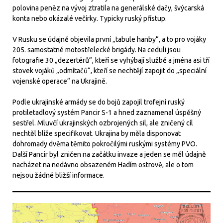
polovina peněz na vývoj ztratila na generálské dačy, švýcarská
konta nebo okázalé večírky. Typicky ruský přístup.
V Rusku se údajně objevila první „tabule hanby“, a to pro vojáky
205. samostatné motostřelecké brigády. Na ceduli jsou
fotografie 30 „dezertérů“, kteří se vyhýbají službě a jména asi tří
stovek vojáků „odmítačů“, kteří se nechtějí zapojit do „speciální
vojenské operace“ na Ukrajině.
Podle ukrajinské armády se do bojů zapojil trofejní ruský
protiletadlový systém Pancir S-1 a hned zaznamenal úspěšný
sestřel. Mluvčí ukrajinských ozbrojených sil, ale zničený cíl
nechtěl blíže specifikovat. Ukrajina by měla disponovat
dohromady dvěma těmito pokročilými ruskými systémy PVO.
Další Pancir byl zničen na začátku invaze a jeden se měl údajně
nacházet na nedávno obsazeném Hadím ostrově, ale o tom
nejsou žádné bližší informace.