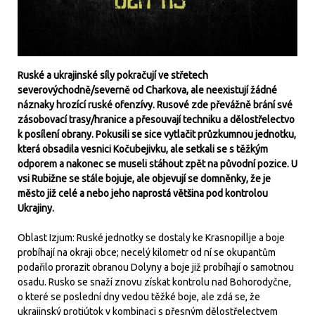
Ruské a ukrajinské síly pokračují ve střetech
severovýchodně/severně od Charkova, ale neexistují žádné
náznaky hrozící ruské ofenzívy. Rusové zde převážně brání své
zásobovací trasy/hranice a přesouvají techniku a dělostřelectvo
k posílení obrany. Pokusili se sice vytlačit průzkumnou jednotku,
která obsadila vesnici Kočubejivku, ale setkali se s těžkým
odporem a nakonec se museli stáhout zpět na původní pozice. U
vsi Rubižne se stále bojuje, ale objevují se domněnky, že je
město již celé a nebo jeho naprostá většina pod kontrolou
Ukrajiny.
Oblast Izjum: Ruské jednotky se dostaly ke Krasnopillje a boje
probíhají na okraji obce; necelý kilometr od ní se okupantům
podařilo prorazit obranou Dolyny a boje již probíhají o samotnou
osadu. Rusko se snaží znovu získat kontrolu nad Bohorodyčne,
o které se poslední dny vedou těžké boje, ale zdá se, že
ukrajinský protiútok v kombinaci s přesným dělostřelectvem