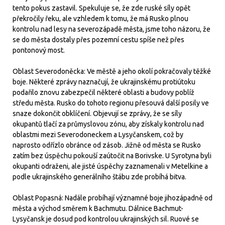
tento pokus zastavil. Spekuluje se, že zde ruské síly opět
překročily řeku, ale vzhledem k tomu, že má Rusko plnou
kontrolu nad lesy na severozápadě města, jsme toho názoru, že
se do města dostaly přes pozemní cestu spíše než přes
pontonový most.
Oblast Severodoněcka: Ve městě a jeho okolí pokračovaly těžké
boje. Některé zprávy naznačují, že ukrajinskému protiútoku
podařilo znovu zabezpečil některé oblasti a budovy poblíž
středu města. Rusko do tohoto regionu přesouvá další posily ve
snaze dokončit obklíčení. Objevují se zprávy, že se síly
okupantů tlačí za průmyslovou zónu, aby získaly kontrolu nad
oblastmi mezi Severodoneckem a Lysyčanskem, což by
naprosto odřízlo obránce od zásob. Jižně od města se Rusko
zatím bez úspěchu pokouší zaútočit na Borivske. U Syrotyna byli
okupanti odraženi, ale jisté úspěchy zaznamenali v Metelkine a
podle ukrajinského generálního štábu zde probíhá bitva.
Oblast Popasná: Nadále probíhají významné boje jihozápadně od
města a východ směrem k Bachmutu. Dálnice Bachmut-
Lysyčansk je dosud pod kontrolou ukrajinských sil. Ruové se