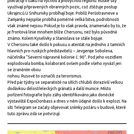
pokračují v tlaku na východ a jihovýchod regionu. Ruské síly
využívají připravených obranných pozic, což ztěžuje postup
Ukrajinců.U Snihurivky probíhají boje. Poblíž Peršotravneve a
Zamjanky nejspíše probíhá poměrně velká bitva, podrobnosti
však známé nejsou. Pokud je to však pravda, znamenalo by to, že
je frontová linie mnohem blíže Chersonu, než bylo původně
známo. Kolem Kyselivky a Stanislava se stále bojuje.
V Chersonu také došlo k pokusu o atentát na jednoho z tamních
hlavních pro-ruských představitelů – Jevgenije Soboleva,
náčelníka “Severní nápravné kolonie č. 90”. Pod jeho vozidlem
explodovala bomba, kolaborant ovšem podle všeho vyvázl jen
se zraněním obou
nohou. Rusové to označili za terorismus.
Před pár týdny se separatisté na sítích chlubili dorazivší velkou
dodávkou dělostřeleckých gránatů a další munice. Místo
pořízení fotografie bylo záhy identifikováno jako doněcké
výstaviště ExpoDonbass a dnes v něm údajně došlo k explozi. Na
síti Telegram se začaly objevovat snímky požáru v budově, které
tuto zprávu zdá se potvrzují.