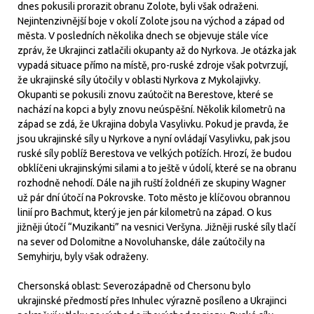
dnes pokusili prorazit obranu Zolote, byli však odraženi.
Nejintenzivnější boje v okolí Zolote jsou na východ a západ od
města. V posledních několika dnech se objevuje stále více
zpráv, že Ukrajinci zatlačili okupanty až do Nyrkova. Je otázka jak
vypadá situace přímo na místě, pro-ruské zdroje však potvrzují,
že ukrajinské síly útočily v oblasti Nyrkova z Mykolajivky.
Okupanti se pokusili znovu zaútočit na Berestove, které se
nachází na kopci a byly znovu neúspěšní. Několik kilometrů na
západ se zdá, že Ukrajina dobyla Vasylivku. Pokud je pravda, že
jsou ukrajinské síly u Nyrkove a nyní ovládají Vasylivku, pak jsou
ruské síly poblíž Berestova ve velkých potížích. Hrozí, že budou
obklíčeni ukrajinskými silami a to ještě v údolí, které se na obranu
rozhodně nehodí. Dále na jih ruští žoldnéři ze skupiny Wagner
už pár dní útočí na Pokrovske. Toto město je klíčovou obrannou
linií pro Bachmut, který je jen pár kilometrů na západ. O kus
jižněji útočí “Muzikanti” na vesnici Veršyna. Jižněji ruské síly tlačí
na sever od Dolomitne a Novoluhanske, dále zaútočily na
Semyhirju, byly však odraženy.
Chersonská oblast: Severozápadně od Chersonu bylo
ukrajinské předmostí přes Inhulec výrazně posíleno a Ukrajinci