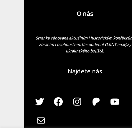
O nás
Stránka věnovaná aktuálním i historickým konfliktů
zbraním i osobnostem. Každodenní OSINT analýzy
ukrajinského bojiště.
Najdete nás