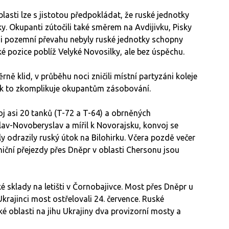
sti lze s jistotou předpokládat, že ruské jednotky
. Okupanti zútočili také směrem na Avdijivku, Pisky
u i pozemní převahu nebyly ruské jednotky schopny
ké pozice poblíž Velyké Novosilky, ale bez úspěchu.
ně klid, v průběhu noci zničili místní partyzáni koleje
tak to zkomplikuje okupantům zásobování.
j asi 20 tanků (T-72 a T-64) a obrněných
lav-Novoberyslav a mířil k Novorajsku, konvoj se
íly odrazily ruský útok na Bilohirku. Včera pozdě večer
zniční přejezdy přes Dněpr v oblasti Chersonu jsou
é sklady na letišti v Čornobajivce. Most přes Dněpr u
krajinci most ostřelovali 24. července. Ruské
 oblasti na jihu Ukrajiny dva provizorní mosty a