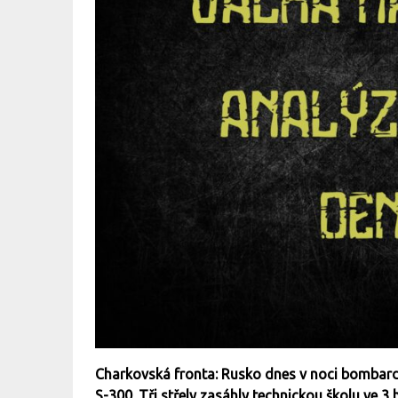
Charkovská fronta: Rusko dnes v noci bombard
S-300. Tři střely zasáhly technickou školu ve 3 h