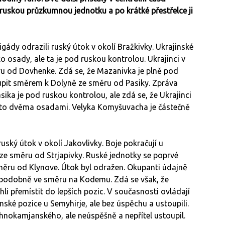
 ruskou průzkumnou jednotku a po krátké přestřelce ji
gády odrazili ruský útok v okolí Bražkivky. Ukrajinské
osady, ale ta je pod ruskou kontrolou. Ukrajinci v
ru od Dovhenke. Zdá se, že Mazanivka je plně pod
oupit směrem k Dolyně ze směru od Pasiky. Zpráva
sika je pod ruskou kontrolou, ale zdá se, že Ukrajinci
mito dvěma osadami. Velyka Komyšuvacha je částečně
uský útok v okolí Jakovlivky. Boje pokračují u
 ze směru od Strjapivky. Ruské jednotky se poprvé
ěru od Klynove. Útok byl odražen. Okupanti údajně
vděpodobně ve směru na Kodemu. Zdá se však, že
li přemístit do lepších pozic. V současnosti ovládají
nské pozice u Semyhirje, ale bez úspěchu a ustoupili.
chnokamjanského, ale neúspěšně a nepřítel ustoupil.