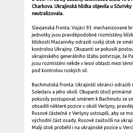
Charkova. Ukrajinská hlídka objevila u Sčurivky
neutralizovala.
Slavjanská fronta: Vojáci 93. mechanizované bri
jednotky jsou pravděpodobně rozmístěny blízko 
blízkosti Mazanivky odrazili ruský útok ze smě
kontrolou Ukrajiny. Okupanti se pokusili post
ukrajinského generálního štábu potvrzuje, že Pa
jsou rozmístěni někde v lesní oblasti mezi tě
pod kontrolou ruských sil.
Bachmutská fronta: Ukrajinští obránci odrazili r
Soledaru a jeho okolí. Okupanti útočí primárně
pokusily postupovat směrem k Bachmutu ze sm
obsadili některé pozice v ​​okolí Veršyny, pra
Rusové částečně z Veršyny ustoupili, aby se moh
východní část osady. Rusové zaútočili na ukraji
Malý útok proběhl i na ukrajinské pozice u Ver