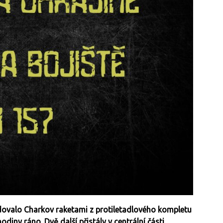
ovalo Charkov raketami z protiletadlového kompletu
odiny ráno. Dvě další přistály v centrální části