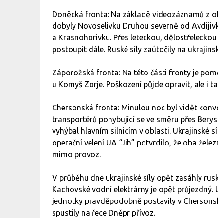
Doněcká fronta: Na základě videozáznamů z obla
dobyly Novoselivku Druhou severně od Avdijivky
a Krasnohorivku. Přes leteckou, dělostřelecko
postoupit dále. Ruské síly zaútočily na ukrajins
Záporožská fronta: Na této části fronty je poměr
u Komyš Zorje. Poškození půjde opravit, ale i 
Chersonská fronta: Minulou noc byl vidět konvo
transportérů pohybující se ve směru přes Berys
vyhýbal hlavním silnicím v oblasti. Ukrajinské s
operační velení UA “Jih” potvrdilo, že oba žele
mimo provoz.
V průběhu dne ukrajinské síly opět zasáhly rusk
Kachovské vodní elektrárny je opět průjezdný. U
jednotky pravděpodobně postavily v Chersonské
spustily na řece Dněpr přívoz.