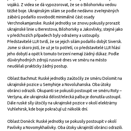
vojáků. Z videa se dá vypozorovat, že se o Bilohorivku vedou
těžké boje. Ukrajinským silám se podle nedávno zveřejněných
záběrů podařilo osvobodit minimálně část osady
Verchnokamjanske. Ruské jednotky se znovu pokusily prorazit
ukrajinské linie u Berestova, Bilohorivky a Jakovlivky, stejně jako
v předchozích případech byly odraženy a ustoupily.
Představitelé LLR tvrdí, že se jejich silám podařilo dobýt Siversk.
Jsme si skoro jistí, že už je to potřetí, co představitelé LLR hlásí
jeho dobytí a opět k tomuto tvrzení nemají žádný důkaz. Podle
důvěryhodných zdrojů rusové dnes ve směru na město
neudělali prakticky žádný postup.
Oblast Bachmut: Ruské jednotky zaútočily ze směru Dolomit na
ukrajinské pozice u Semyhirje a Novoluhanska. Oba útoky
obránci odrazili. Okupanti se pokusili postoupit ve směru Roty –
Veršyna, ale ukrajinská dělostřelecká palba je donutila ustoupil.
Dále ruské síly útočily na ukrajinské pozice v okolí elektrárny
Vuhlehirsk, kde boje pokračují už několik dní.
Oblast Doněck: Ruské jednotky se pokusily postoupit v okolí
Pavlivky a Novomykhailivky. Oba útoky ukrajinští obránci odrazili.