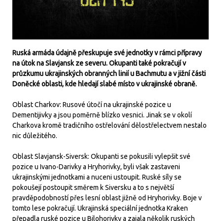
Ruská armáda údajně přeskupuje své jednotky v rámci přípravy
na útok na Slavjansk ze severu. Okupanti také pokračují v
průzkumu ukrajinských obranných linií u Bachmutu a v jižní části
Doněcké oblasti, kde hledají slabé místo v ukrajinské obraně.
Oblast Charkov: Rusové útočí na ukrajinské pozice u
Dementijivky a jsou poměrně blízko vesnici. Jinak se v okolí
Charkova kromě tradičního ostřelování dělostřelectvem nestalo
nic důležitého.
Oblast Slavjansk-Siversk: Okupanti se pokusili vylepšit své
pozice u Ivano-Darivky a Hryhorivky, byli však zastaveni
ukrajinskými jednotkami a nuceni ustoupit. Ruské síly se
pokoušejí postoupit směrem k Siversku a to s největší
pravděpodobností přes lesní oblast jižně od Hryhorivky. Boje v
tomto lese pokračují. Ukrajinská speciální jednotka Kraken
přepadla ruské pozice u Bilohorivky a zajala několik ruských