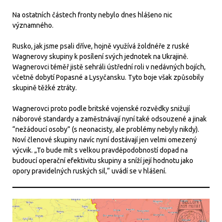
Na ostatních částech fronty nebylo dnes hlášeno nic
významného.
Rusko, jak jsme psali dříve, hojně využívá žoldnéře z ruské
Wagnerovy skupiny k posílení svých jednotek na Ukrajině.
Wagnerovci téměř jistě sehráli ústřední roli v nedávných bojích,
včetně dobytí Popasné a Lysyčansku. Tyto boje však způsobily
skupině těžké ztráty.
Wagnerovci proto podle britské vojenské rozvědky snižují
náborové standardy a zaměstnávají nyní také odsouzené a jinak
“nežádoucí osoby” (s neonacisty, ale problémy nebyly nikdy).
Noví členové skupiny navíc nyní dostávají jen velmi omezený
výcvik. „To bude mít s velkou pravděpodobností dopad na
budoucí operační efektivitu skupiny a sníží její hodnotu jako
opory pravidelných ruských sil,“ uvádí se v hlášení.