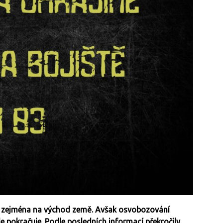
lo zejména na východ země. Avšak osvobozování
 pokračuje. Podle posledních informací překročily