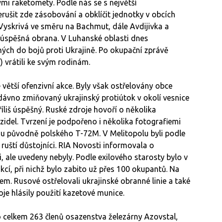
ými raketomety. Podle nás se s největší
rušit zde zásobování a obklíčit jednotky v obcích
Vyskrivá ve směru na Bachmut, dále Avdijivka a
a úspěšná obrana. V Luhanské oblasti dnes
ých do bojů proti Ukrajině. Po okupační zprávě
) vrátili ke svým rodinám.
ětší ofenzivní akce. Byly však ostřelovány obce
dávno zmiňovaný ukrajinský protiútok v okolí vesnice
íliš úspěšný. Ruské zdroje hovoří o několika
idel. Tvrzení je podpořeno i několika fotografiemi
usu původně polského T-72M. V Melitopolu byli podle
ruští důstojníci. RIA Novosti informovala o
i, ale uvedeny nebyly. Podle exilového starosty bylo v
cí, při nichž bylo zabito už přes 100 okupantů. Na
. Rusové ostřelovali ukrajinské obranné linie a také
roje hlásily použití kazetové munice.
o celkem 263 členů osazenstva železárny Azovstal,