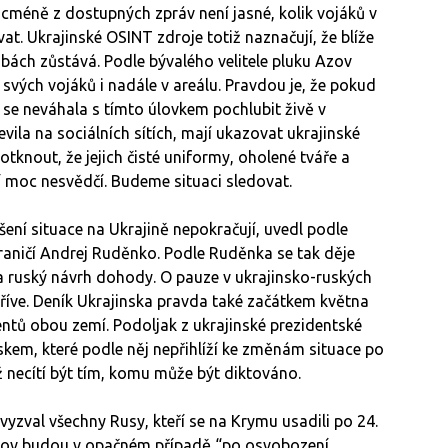
 Nicméně z dostupných zpráv není jasné, kolik vojáků v
t. Ukrajinské OSINT zdroje totiž naznačují, že blíže
ách zůstává. Podle bývalého velitele pluku Azov
svých vojáků i nadále v areálu. Pravdou je, že pokud
se neváhala s tímto úlovkem pochlubit živě v
vila na sociálních sítích, mají ukazovat ukrajinské
dotknout, že jejich čisté uniformy, oholené tváře a
í moc nesvědčí. Budeme situaci sledovat.
ní situace na Ukrajině nepokračují, uvedl podle
aničí Andrej Ruděnko. Podle Ruděnka se tak děje
na ruský návrh dohody. O pauze v ukrajinsko-ruských
dříve. Deník Ukrajinska pravda také začátkem května
entů obou zemí. Podoljak z ukrajinské prezidentské
kem, které podle něj nepřihlíží ke změnám situace po
iž necítí být tím, komu může být diktováno.
vyzval všechny Rusy, kteří se na Krymu usadili po 24.
 slov budou v opačném případě “po osvobození