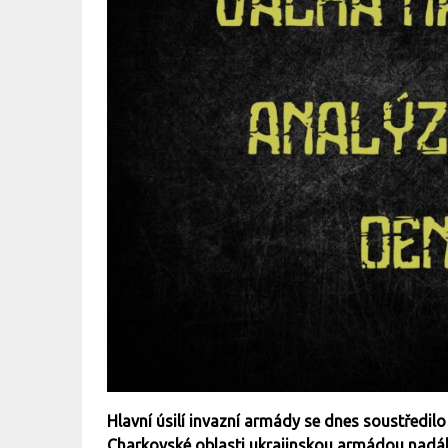
Hlavní úsilí invazní armády se dnes soustředi
Charkovské oblasti ukrajinskou armádou nadále