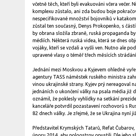
včetně těch, kteří byli evakuováni včera večer.
komplexu zůstalo, ani zda budou boje pokračova
nespecifikované množství bojovníků v katakomb
zůstal ten současný, Denys Prokopenko, s částí 
by obrana složila zbraně, ruská propaganda by 
médiích. Některá ruská videa, která se dnes obje
vojáky, kteří se vzdali a vyšli ven. Nutno ale po
upravené vlasy o téměř třech měsících strádán
Jednání mezi Moskvou a Kyjevem ohledně vyřeše
agentury TASS náměstek ruského ministra zahr
vinou ukrajinské strany. Kyjev prý nereagoval 
jednáních o ukončení války na psala média již 
oznámil, že poklesly vyhlídky na setkání prezid
kanceláře potvrdil pozastavení rozhovorů s Rus
82 dnech války. Je zřejmé, že se Ukrajina nyní j
Představitel Krymských Tatarů, Refat Čubarov, 
únoru 2014, aby poloostrov opustili. Dle jeho