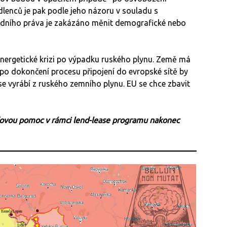
dlenců je pak podle jeho názoru v souladu s
dního práva je zakázáno měnit demografické nebo
energetické krizi po výpadku ruského plynu. Země má
po dokončení procesu připojení do evropské sítě by
se vyrábí z ruského zemního plynu. EU se chce zbavit
rdovou pomoc v rámci lend-lease programu nakonec