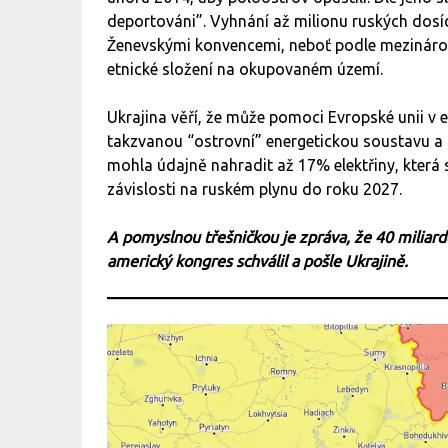
deportováni”. Vyhnání až milionu ruských dosí
Ženevskými konvencemi, neboť podle mezináro
etnické složení na okupovaném území.
Ukrajina věří, že může pomoci Evropské unii v 
takzvanou “ostrovní” energetickou soustavu a 
mohla údajně nahradit až 17% elektřiny, která 
závislosti na ruském plynu do roku 2027.
A pomyslnou třešničkou je zpráva, že 40 milia
americký kongres schválil a pošle Ukrajině.