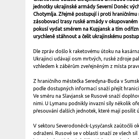
jednotky ukrajinské armády Severní Doněc výc
Chotymlja. Zřejmě postupují i proti hraniční
zásobovací trasy ruské armády v okupovaném I
pokusí vydat směrem na Kupjansk a tím odřízn
urychleně stáhnout a čelit ukrajinskému postupu
Dle zpráv došlo k raketovému útoku na kasárna 
Ukrajinci udávají osm mrtvých, ruské zdroje pak
vzhledem k záběrům zveřejněným z místa pravd
Z hraničního městečka Seredyna-Buda v Sumské 
podle dostupných informací snaží přejít hranici
Ve směru na Slavjansk se Rusové snaží doplňov
nimi. U Lymanu podnikly invazní síly několik of
přesouvání dalších jednotek, které mají posílit 
V sektoru Severodoněck-Lysyčansk zaútočili oku
odraženi. Rusové se v oblasti snaží ze všech si