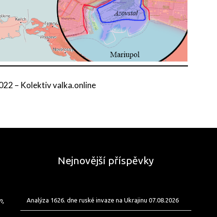
2022
–
Kolektiv valka.online
Nejnovější příspěvky
m,
Analýza 1626. dne ruské invaze na Ukrajinu 07.08.2026