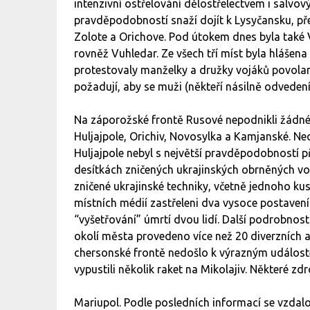
intenzivní ostřelování dělostřelectvem i salvov
pravděpodobností snaží dojít k Lysyčansku, pře
Zolote a Orichove. Pod útokem dnes byla také 
rovněž Vuhledar. Ze všech tří míst byla hlášen
protestovaly manželky a družky vojáků povolan
požadují, aby se muži (někteří násilně odvedení
Na záporožské frontě Rusové nepodnikli žádné v
Huljajpole, Orichiv, Novosylka a Kamjanské. Ne
Huljajpole nebyl s největší pravděpodobností př
desítkách zničených ukrajinských obrněných voz
zničené ukrajinské techniky, včetně jednoho k
místních médií zastřeleni dva vysoce postavení 
“vyšetřování” úmrtí dvou lidí. Další podrobnost
okolí města provedeno více než 20 diverzních ak
chersonské frontě nedošlo k výrazným událostem
vypustili několik raket na Mikolajiv. Některé zd
Mariupol. Podle posledních informací se vzdal