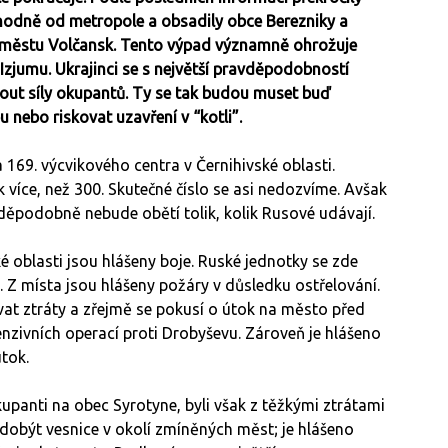
hodně od metropole a obsadily obce Berezniky a
mu městu Volčansk. Tento výpad významně ohrožuje
zjumu. Ukrajinci se s největší pravděpodobností
out síly okupantů. Ty se tak budou muset buď
 nebo riskovat uzavření v “kotli”.
169. výcvikového centra v Černihivské oblasti.
 více, než 300. Skutečné číslo se asi nedozvíme. Avšak
ěpodobně nebude obětí tolik, kolik Rusové udávají.
oblasti jsou hlášeny boje. Ruské jednotky se zde
. Z místa jsou hlášeny požáry v důsledku ostřelování.
at ztráty a zřejmě se pokusí o útok na město před
enzivních operací proti Drobyševu. Zároveň je hlášeno
útok.
panti na obec Syrotyne, byli však z těžkými ztrátami
l dobýt vesnice v okolí zmíněných měst; je hlášeno