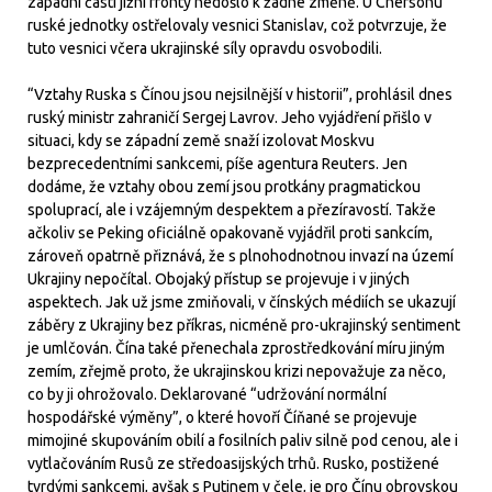
západní části jižní fronty nedošlo k žádné změně. U Chersonu
ruské jednotky ostřelovaly vesnici Stanislav, což potvrzuje, že
tuto vesnici včera ukrajinské síly opravdu osvobodili.
“Vztahy Ruska s Čínou jsou nejsilnější v historii”, prohlásil dnes
ruský ministr zahraničí Sergej Lavrov. Jeho vyjádření přišlo v
situaci, kdy se západní země snaží izolovat Moskvu
bezprecedentními sankcemi, píše agentura Reuters. Jen
dodáme, že vztahy obou zemí jsou protkány pragmatickou
spoluprací, ale i vzájemným despektem a přezíravostí. Takže
ačkoliv se Peking oficiálně opakovaně vyjádřil proti sankcím,
zároveň opatrně přiznává, že s plnohodnotnou invazí na území
Ukrajiny nepočítal. Obojaký přístup se projevuje i v jiných
aspektech. Jak už jsme zmiňovali, v čínských médiích se ukazují
záběry z Ukrajiny bez příkras, nicméně pro-ukrajinský sentiment
je umlčován. Čína také přenechala zprostředkování míru jiným
zemím, zřejmě proto, že ukrajinskou krizi nepovažuje za něco,
co by ji ohrožovalo. Deklarované “udržování normální
hospodářské výměny”, o které hovoří Číňané se projevuje
mimojiné skupováním obilí a fosilních paliv silně pod cenou, ale i
vytlačováním Rusů ze středoasijských trhů. Rusko, postižené
tvrdými sankcemi, avšak s Putinem v čele, je pro Čínu obrovskou