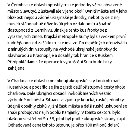
V Černihivské oblasti opustily ruské jednotky včera obsazené
město Slavutyč. Zůstávají ale v jeho okolí. Uvnitř města ani v jeho
blízkosti nejsou žádné ukrajinské jednotky, neboť ty se z něj
museli stáhnout už dříve kvůli jeho vzdálenosti a špatné
dostupnosti z Černihivu. Jinak je tento kus fronty bez
výraznějších změn. Krajská metropole Sumy byla svědkem první
klidnější noci od začátku ruské invaze. Po úspěšných ofenzívách
z minulých dní vstoupily na východě ukrajinské jednotky do
Slavhorodu u Krasnopilje a dosáhly tak hranice s Ruskem.
Předpokládáme, že operace k vyproštění Sum bude brzy
zahájena.
V Charkovské oblasti konsolidují ukrajinské síly kontrolu nad
Husarivkou a podařilo se jim zajistit další přístupové cesty okolo
Charkova. Dále Ukrajinci obsadili několik menších vesnic
východně od města. Situace v Izjumu je kritická, ruské jednotky
údajně dosáhly zisků v jižní části města a další ruské uskupení se
snaží probojovat na jih poblíž Kamjanky. V tomto sektoru bylo
hlášeno sestřelení Su-35, pilot byl podle ukrajinské strany zajat.
Odhadovaná cena tohoto letounu je přes 100 milionů dolarů