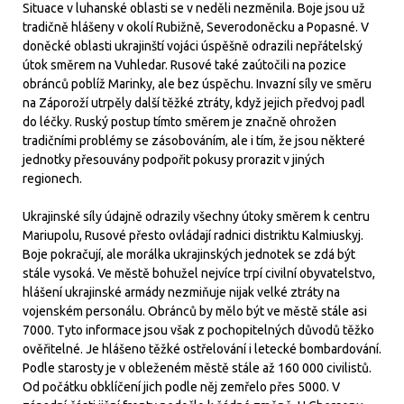
Situace v luhanské oblasti se v neděli nezměnila. Boje jsou už
tradičně hlášeny v okolí Rubižně, Severodoněcku a Popasné. V
doněcké oblasti ukrajinští vojáci úspěšně odrazili nepřátelský
útok směrem na Vuhledar. Rusové také zaútočili na pozice
obránců poblíž Marinky, ale bez úspěchu. Invazní síly ve směru
na Záporoží utrpěly další těžké ztráty, když jejich předvoj padl
do léčky. Ruský postup tímto směrem je značně ohrožen
tradičními problémy se zásobováním, ale i tím, že jsou některé
jednotky přesouvány podpořit pokusy prorazit v jiných
regionech.
Ukrajinské síly údajně odrazily všechny útoky směrem k centru
Mariupolu, Rusové přesto ovládají radnici distriktu Kalmiuskyj.
Boje pokračují, ale morálka ukrajinských jednotek se zdá být
stále vysoká. Ve městě bohužel nejvíce trpí civilní obyvatelstvo,
hlášení ukrajinské armády nezmiňuje nijak velké ztráty na
vojenském personálu. Obránců by mělo být ve městě stále asi
7000. Tyto informace jsou však z pochopitelných důvodů těžko
ověřitelné. Je hlášeno těžké ostřelování i letecké bombardování.
Podle starosty je v obleženém městě stále až 160 000 civilistů.
Od počátku obklíčení jich podle něj zemřelo přes 5000. V