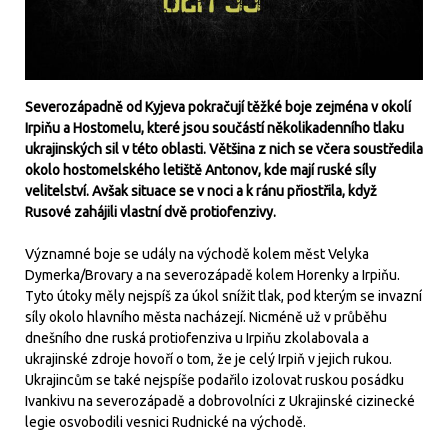
Severozápadně od Kyjeva pokračují těžké boje zejména v okolí
Irpiňu a Hostomelu, které jsou součástí několikadenního tlaku
ukrajinských sil v této oblasti. Většina z nich se včera soustředila
okolo hostomelského letiště Antonov, kde mají ruské síly
velitelství. Avšak situace se v noci a k ránu přiostřila, když
Rusové zahájili vlastní dvě protiofenzivy.
Významné boje se udály na východě kolem měst Velyka
Dymerka/Brovary a na severozápadě kolem Horenky a Irpiňu.
Tyto útoky měly nejspíš za úkol snížit tlak, pod kterým se invazní
síly okolo hlavního města nacházejí. Nicméně už v průběhu
dnešního dne ruská protiofenziva u Irpiňu zkolabovala a
ukrajinské zdroje hovoří o tom, že je celý Irpiň v jejich rukou.
Ukrajincům se také nejspíše podařilo izolovat ruskou posádku
Ivankivu na severozápadě a dobrovolníci z Ukrajinské cizinecké
legie osvobodili vesnici Rudnické na východě.