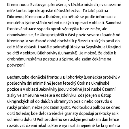
Kreminnou a Svatovym přerušena, v těchto místech ji v omezené
míře kontroluje ukrajinské dělostřelectvo. To také pálí na
Dibrovou, Kreminnu a Rubižne, do něhož se podle informací z
minulého týdne stáhlo velení ruských operací v oblasti. Samotná
frontová situace vypadá oproti včerejšku beze změn, ale
domníváme se, že Ukrajinci přišli o část pozic severozápadně od
Kreminny. V současné době dochází k příjezdu ruských posil do
celé této oblasti. I nadále pokračují útoky na Šypylivku a Ukrajinci
se drží v sektoru Bilohorivky (Luhanská). Je možné, že došlo k
drobnému ruskému postupu u Spirne, ale zatím čekáme na
potvrzení.
Bachmutsko-doněcká fronta: U Bilohorivky (Doněcká) proběhl v
posledním dni minimálně jeden letecký útok na ukrajinské
pozice a v oblasti Jakovlivky jsou viditelné jisté ruské územní
zisky ve směru na Vesele a Rozdolivku. Zda jde jen o ústup
ukrajinských sil do dalších obranných pozic nebo opravdu o
ruský průlom, nelze prozatím zjistit. Pod těžkou palbou se dnes
ocitl Soledar, kde dělostřelecké granáty dopadají prakticky až k
solnému dolu. U Pidhorodného se ruským jednotkám daří lehce
rozšiřovat území nikoho, které nyní sahá nejméně ke kraji města