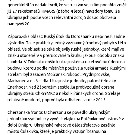
generální štáb nadále tvrdí, že se ruským vojskům podařilo zničit
již 27 raketometů HIMARS (z toho 4 letos) navzdory tomu, že
Ukrajina jich podle všech relevantní zdrojů dosud obdržela
nanejvýš 20.
Záporožská oblast: Ruský útok do Dorožňanku nepřinesl žádné
výsledky. To je prakticky jediný významný frontový pohyb v této
oblasti. Ve oblasti se také objevily ruské jednotky, které mají ve
znaku otočené V v přerušovaném kruhu, jakousi obdobu znaku
Lambda. V Tokmaku došlo k ukrajinskému raketovému úderu na
budovu, kterou podle místních používala ruská armáda. Ruskými
střelami byl zasažen Molčansk. Nikopol, Prydniprovske,
Marhanec a další sídla. Ukrajinské jednotky pak ostřelovaly
Enerhodar. Nad Záporožím sestřelila protivzdušná obrana
Ukrajiny střelu Ch-59MK2 a několik íránských dronů. Střela je
relativně moderní, poprvé byla odhalena v roce 2015.
Chersonská fronta: U Chersonu se povedlo ukrajinským
jednotkám symbolicky vyvěsit vlajku na Potěmkinově ostrově v
deltě Dněpru. Ukrajinské raketové dělostřelectvo zasáhlo
město Čulakivka, které je prakticky vstupní branou na