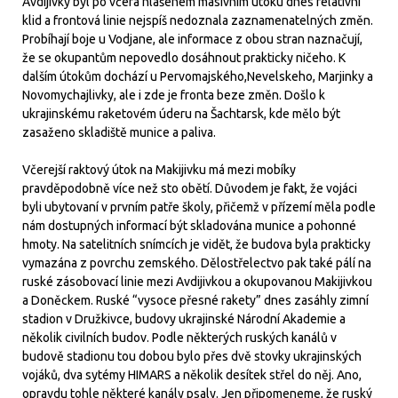
Avdijivky byl po včera hlášeném masivním útoku dnes relativní
klid a frontová linie nejspíš nedoznala zaznamenatelných změn.
Probíhají boje u Vodjane, ale informace z obou stran naznačují,
že se okupantům nepovedlo dosáhnout prakticky ničeho. K
dalším útokům dochází u Pervomajského,Nevelskeho, Marjinky a
Novomychajlivky, ale i zde je fronta beze změn. Došlo k
ukrajinskému raketovém úderu na Šachtarsk, kde mělo být
zasaženo skladiště munice a paliva.
Včerejší raktový útok na Makijivku má mezi mobíky
pravděpodobně více než sto obětí. Důvodem je fakt, že vojáci
byli ubytovaní v prvním patře školy, přičemž v přízemí měla podle
nám dostupných informací být skladována munice a pohonné
hmoty. Na satelitních snímcích je vidět, že budova byla prakticky
vymazána z povrchu zemského. Dělostřelectvo pak také pálí na
ruské zásobovací linie mezi Avdijivkou a okupovanou Makijivkou
a Doněckem. Ruské “vysoce přesné rakety” dnes zasáhly zimní
stadion v Družkivce, budovy ukrajinské Národní Akademie a
několik civilních budov. Podle některých ruských kanálů v
budově stadionu tou dobou bylo přes dvě stovky ukrajinských
vojáků, dva sytémy HIMARS a několik desítek střel do něj. Ano,
opravdu tohle některé kanály psaly. Jen připomeneme, že ruský