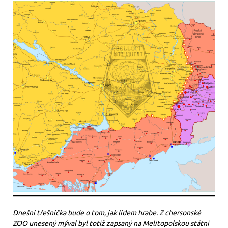
Dnešní třešnička bude o tom, jak lidem hrabe. Z chersonské
ZOO unesený mýval byl totiž zapsaný na Melitopolskou státní