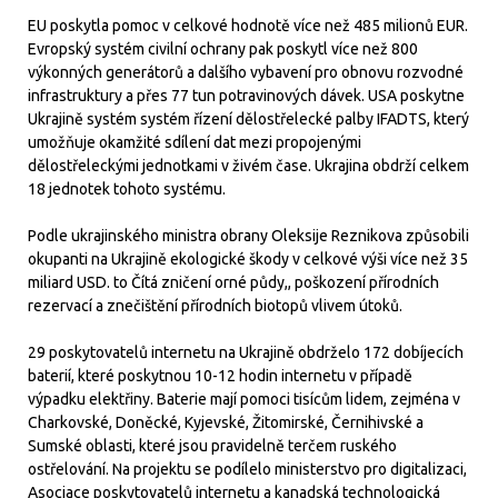
EU poskytla pomoc v celkové hodnotě více než 485 milionů EUR.
Evropský systém civilní ochrany pak poskytl více než 800
výkonných generátorů a dalšího vybavení pro obnovu rozvodné
infrastruktury a přes 77 tun potravinových dávek. USA poskytne
Ukrajině systém systém řízení dělostřelecké palby IFADTS, který
umožňuje okamžité sdílení dat mezi propojenými
dělostřeleckými jednotkami v živém čase. Ukrajina obdrží celkem
18 jednotek tohoto systému.
Podle ukrajinského ministra obrany Oleksije Reznikova způsobili
okupanti na Ukrajině ekologické škody v celkové výši více než 35
miliard USD. to Čítá zničení orné půdy,, poškození přírodních
rezervací a znečištění přírodních biotopů vlivem útoků.
29 poskytovatelů internetu na Ukrajině obdrželo 172 dobíjecích
baterií, které poskytnou 10-12 hodin internetu v případě
výpadku elektřiny. Baterie mají pomoci tisícům lidem, zejména v
Charkovské, Doněcké, Kyjevské, Žitomirské, Černihivské a
Sumské oblasti, které jsou pravidelně terčem ruského
ostřelování. Na projektu se podílelo ministerstvo pro digitalizaci,
Asociace poskytovatelů internetu a kanadská technologická