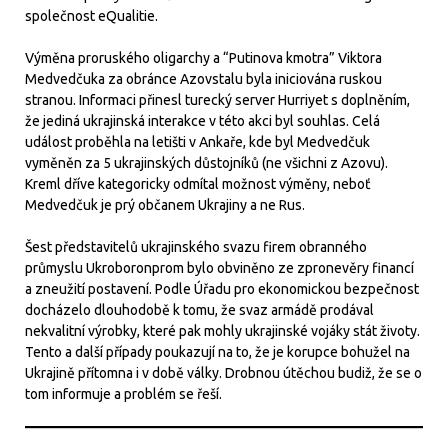
společnost eQualitie.
Výměna proruského oligarchy a “Putinova kmotra” Viktora
Medvedčuka za obránce Azovstalu byla iniciována ruskou
stranou. Informaci přinesl turecký server Hurriyet s doplněním,
že jediná ukrajinská interakce v této akci byl souhlas. Celá
událost proběhla na letišti v Ankaře, kde byl Medvedčuk
vyměněn za 5 ukrajinských důstojníků (ne všichni z Azovu).
Kreml dříve kategoricky odmítal možnost výměny, neboť
Medvedčuk je prý občanem Ukrajiny a ne Rus.
Šest představitelů ukrajinského svazu firem obranného
průmyslu Ukroboronprom bylo obviněno ze zpronevěry financí
a zneužití postavení. Podle Úřadu pro ekonomickou bezpečnost
docházelo dlouhodobě k tomu, že svaz armádě prodával
nekvalitní výrobky, které pak mohly ukrajinské vojáky stát životy.
Tento a další případy poukazují na to, že je korupce bohužel na
Ukrajině přítomna i v době války. Drobnou útěchou budiž, že se o
tom informuje a problém se řeší.