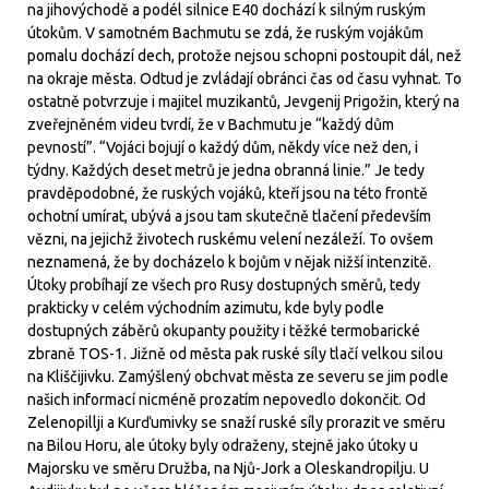
na jihovýchodě a podél silnice E40 dochází k silným ruským
útokům. V samotném Bachmutu se zdá, že ruským vojákům
pomalu dochází dech, protože nejsou schopni postoupit dál, než
na okraje města. Odtud je zvládají obránci čas od času vyhnat. To
ostatně potvrzuje i majitel muzikantů, Jevgenij Prigožin, který na
zveřejněném videu tvrdí, že v Bachmutu je “každý dům
pevností”. “Vojáci bojují o každý dům, někdy více než den, i
týdny. Každých deset metrů je jedna obranná linie.” Je tedy
pravděpodobné, že ruských vojáků, kteří jsou na této frontě
ochotní umírat, ubývá a jsou tam skutečně tlačení především
vězni, na jejichž životech ruskému velení nezáleží. To ovšem
neznamená, že by docházelo k bojům v nějak nižší intenzitě.
Útoky probíhají ze všech pro Rusy dostupných směrů, tedy
prakticky v celém východním azimutu, kde byly podle
dostupných záběrů okupanty použity i těžké termobarické
zbraně TOS-1. Jižně od města pak ruské síly tlačí velkou silou
na Kliščijivku. Zamýšlený obchvat města ze severu se jim podle
našich informací nicméně prozatím nepovedlo dokončit. Od
Zelenopillji a Kurďumivky se snaží ruské síly prorazit ve směru
na Bilou Horu, ale útoky byly odraženy, stejně jako útoky u
Majorsku ve směru Družba, na Njů-Jork a Oleskandropilju. U