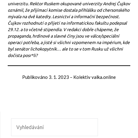
univerzitu. Rektor Ruskem okupované univerzity Andrej Čujkov
oznámil, že přijímací komise dostala přihlášku od chersonského
mývala na dvě katedry. Lesnictví a informační bezpečnost.
Čujkov rozhodnutí o přijetí na informatickou fakultu podepsal
29.12. a to včetně stipendia. V redakci dobře chápeme, že
propaganda, hrdinové a slavné činy jsou ve válce/speciální
operaci potřeba, a jistě si všichni vzpomenem na impérium, kde
byl senátor lichokopytník… ale to se v tom Rusku už všichni
dočista posr*li?
Publikováno
3. 1. 2023
–
Kolektiv valka.online