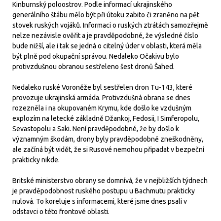
Kinburnský poloostrov. Podle informací ukrajinského
generálního štábu mělo být při útoku zabito či zraněno na pět
stovek ruských vojáků. Informaci o ruských ztrátách samozřejmě
nelze nezávisle ověřit a je pravděpodobné, že výsledné číslo
bude nižší, ale i tak se jedná o citelný úder v oblasti, která měla
být plně pod okupační správou. Nedaleko Očakivu bylo
protivzdušnou obranou sestřeleno šest dronů Šahed.
Nedaleko ruské Voroněže byl sestřelen dron Tu-143, které
provozuje ukrajinská armáda. Protivzdušná obrana se dnes
rozezněla i na okupovaném Krymu, kde došlo ke vzdušným
explozím na letecké základně Džankoj, Fedosii, I Simferopolu,
Sevastopolu a Saki. Není pravděpodobné, že by došlo k
významným škodám, drony byly pravděpodobně zneškodněny,
ale začíná být vidět, že si Rusové nemohou připadat v bezpeční
prakticky nikde.
Britské ministerstvo obrany se domnívá, že v nejbližších týdnech
je pravděpodobnost ruského postupu u Bachmutu prakticky
nulová. To koreluje s informacemi, které jsme dnes psali v
odstavci o této frontové oblasti.