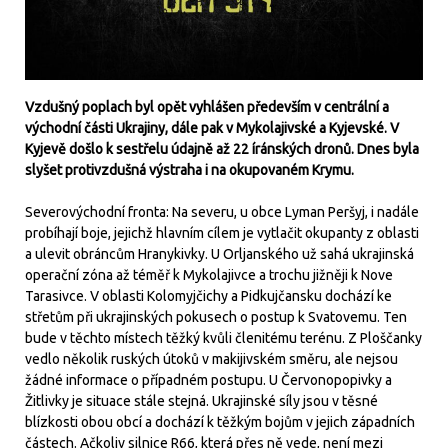
Vzdušný poplach byl opět vyhlášen především v centrální a
východní části Ukrajiny, dále pak v Mykolajivské a Kyjevské. V
Kyjevě došlo k sestřelu údajně až 22 íránských dronů. Dnes byla
slyšet protivzdušná výstraha i na okupovaném Krymu.
Severovýchodní fronta: Na severu, u obce Lyman Peršyj, i nadále
probíhají boje, jejichž hlavním cílem je vytlačit okupanty z oblasti
a ulevit obráncům Hranykivky. U Orljanského už sahá ukrajinská
operační zóna až téměř k Mykolajivce a trochu jižněji k Nove
Tarasivce. V oblasti Kolomyjčichy a Pidkujčansku dochází ke
střetům při ukrajinských pokusech o postup k Svatovemu. Ten
bude v těchto místech těžký kvůli členitému terénu. Z Ploščanky
vedlo několik ruských útoků v makijivském směru, ale nejsou
žádné informace o případném postupu. U Červonopopivky a
Žitlivky je situace stále stejná. Ukrajinské síly jsou v těsné
blízkosti obou obcí a dochází k těžkým bojům v jejich západních
částech. Ačkoliv silnice R66, která přes ně vede, není mezi