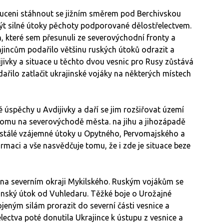
 nuceni stáhnout se jižním směrem pod Berchivskou
ýt silné útoky pěchoty podporované dělostřelectvem.
oh, které sem přesunuli ze severovýchodní fronty a
krajincům podařilo většinu ruských útoků odrazit a
rijivky a situace u těchto dvou vesnic pro Rusy zůstává
řilo zatlačit ukrajinské vojáky na některých místech
 úspěchy u Avdijivky a daří se jim rozšiřovat území
omu na severovýchodě města. na jihu a jihozápadě
ustálé vzájemné útoky u Opytného, Pervomajského a
rmaci a vše nasvědčuje tomu, že i zde je situace beze
h na severním okraji Mykilského. Ruským vojákům se
jinský útok od Vuhledaru. Тěžké boje o Urožajné
jeným silám prorazit do severní části vesnice a
electva poté donutila Ukrajince k ústupu z vesnice a