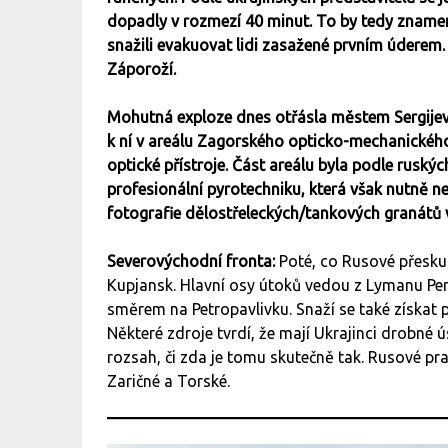
dopadly v rozmezí 40 minut. To by tedy znamena
snažili evakuovat lidi zasažené prvním úderem.
Záporoží.
Mohutná exploze dnes otřásla městem Sergije
k ní v areálu Zagorského opticko-mechanického 
optické přístroje. Část areálu byla podle ruský
profesionální pyrotechniku, která však nutně n
fotografie dělostřeleckých/tankových granátů 
Severovýchodní fronta:
Poté, co Rusové přeskup
Kupjansk. Hlavní osy útoků vedou z Lymanu Per
směrem na Petropavlivku. Snaží se také získat 
Některé zdroje tvrdí, že mají Ukrajinci drobné ú
rozsah, či zda je tomu skutečně tak. Rusové pra
Zaričné a Torské.