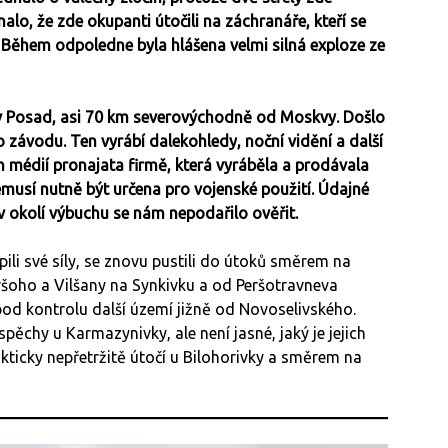
lo, že zde okupanti útočili na záchranáře, kteří se
 Během odpoledne byla hlášena velmi silná exploze ze
v Posad, asi 70 km severovýchodně od Moskvy. Došlo
závodu. Ten vyrábí dalekohledy, noční vidění a další
ch médií pronajata firmě, která vyráběla a prodávala
emusí nutně být určena pro vojenské použití. Údajné
v okolí výbuchu se nám nepodařilo ověřit.
ili své síly, se znovu pustili do útoků směrem na
šoho a Vilšany na Synkivku a od Peršotravneva
pod kontrolu další území jižně od Novoselivského.
spěchy u Karmazynivky, ale není jasné, jaký je jejich
kticky nepřetržitě útočí u Bilohorivky a směrem na