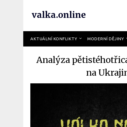
valka.online
AKTUÁLNÍ KONFLIKTY
MODERNÍ DĚJINY
Analýza pětistéhotři
na Ukraji