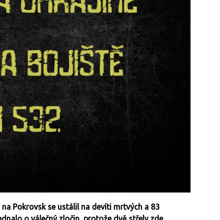
a Pokrovsk se ustálil na devíti mrtvých a 83
ednalo o válečný zločin, protože dvě střely zde