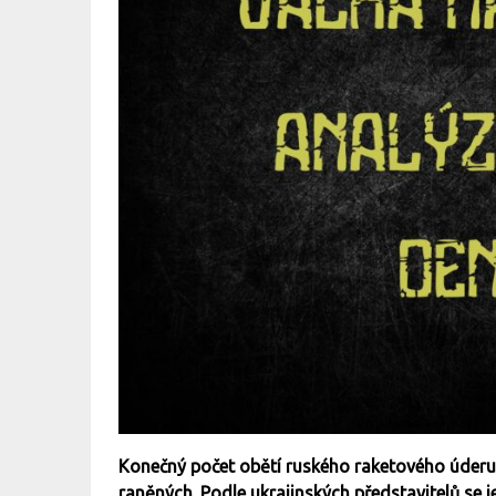
Konečný počet obětí ruského raketového úderu n
raněných. Podle ukrajinských představitelů se j