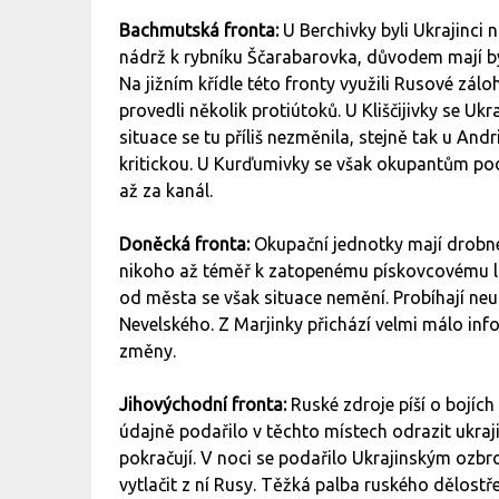
Bachmutská fronta:
U Berchivky byli Ukrajinci
nádrž k rybníku Ščarabarovka, důvodem mají b
Na jižním křídle této fronty využili Rusové zál
provedli několik protiútoků. U Kliščijivky se U
situace se tu příliš nezměnila, stejně tak u And
kritickou. U Kurďumivky se však okupantům poda
až za kanál.
Doněcká fronta:
Okupační jednotky mají drobné
nikoho až téměř k zatopenému pískovcovému l
od města se však situace nemění. Probíhají ne
Nevelského. Z Marjinky přichází velmi málo info
změny.
Jihovýchodní fronta:
Ruské zdroje píší o bojíc
údajně podařilo v těchto místech odrazit ukra
pokračují. V noci se podařilo Ukrajinským ozbro
vytlačit z ní Rusy. Těžká palba ruského dělostř