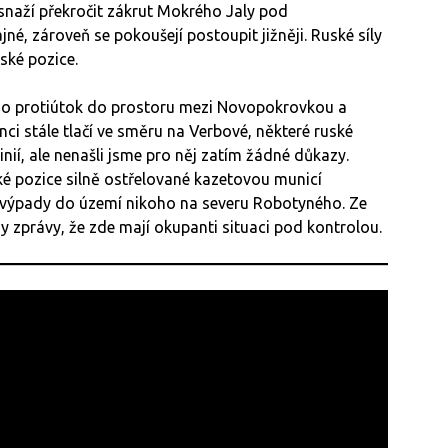
se snaží překročit zákrut Mokrého Jaly pod
é, zároveň se pokoušejí postoupit jižněji. Ruské síly
nské pozice.
y o protiútok do prostoru mezi Novopokrovkou a
ci stále tlačí ve směru na Verbové, některé ruské
nií, ale nenašli jsme pro něj zatím žádné důkazy.
uské pozice silně ostřelované kazetovou municí
 výpady do území nikoho na severu Robotyného. Ze
ny zprávy, že zde mají okupanti situaci pod kontrolou.