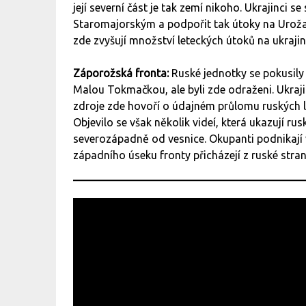
její severní část je tak zemí nikoho. Ukrajinci 
Staromajorským a podpořit tak útoky na Urožajn
zde zvyšují množství leteckých útoků na ukraji
Záporožská fronta:
Ruské jednotky se pokusil
Malou Tokmačkou, ale byli zde odraženi. Ukrajin
zdroje zde hovoří o údajném průlomu ruských li
Objevilo se však několik videí, která ukazují r
severozápadně od vesnice. Okupanti podnikají
západního úseku fronty přicházejí z ruské stra