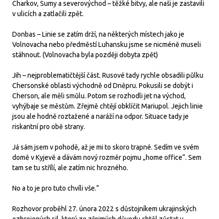
Charkov, Sumy a severovýchod – těžké bitvy, ale naši je zastavili
v ulicích a zatlačili zpět.
Donbas – Linie se zatím drží, na některých místech jako je
Volnovacha nebo předměstí Luhansku jsme se nicméně museli
stáhnout. (Volnovacha byla později dobyta zpět)
Jih – nejproblematičtější část. Rusové tady rychle obsadili půlku
Chersonské oblasti východně od Dněpru. Pokusili se dobýt i
Cherson, ale měli smůlu. Potom se rozhodli jet na východ,
vyhýbaje se městům. Zřejmě chtějí obklíčit Mariupol. Jejich linie
jsou ale hodně roztažené a naráží na odpor. Situace tady je
riskantní pro obě strany.
Já sám jsem v pohodě, až je mi to skoro trapné. Sedím ve svém
domě v Kyjevě a dávám nový rozměr pojmu „home office“. Sem
tam se tu střílí, ale zatím nic hrozného.
No a to je pro tuto chvíli vše.“
Rozhovor proběhl 27. února 2022 s důstojníkem ukrajinských
ozbrojených sil, který ze zřejmých důvodu chtěl zůstat v