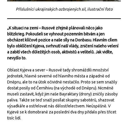
Příslušníci ukrajinských ozbrojených sil, ilustrační foto
„K situaci na zemi – Rusové zřejmě plánovali něco jako
blitzkrieg. Pokoušeli se vyhnout pozemním bitvám a jen
obcházet klíčové pozice a naše síly na Donbasu. Hlavním cílem
bylo obklíčení Kyjeva, svrhnutí naší vlády, zničení našeho velení
a zabití všech důležitých osob, aktivistů a velitelů. Jak vidíte,
nevyšlo to.
Oblast Kyjeva a sever – Rusové tady shromáždili množství
jednotek, hlavně severně od hlavního města a západně od
Dněpru, ale to na útok očividně nestačilo. Proto se sem snažily
dostat posily od Černihivu (na východě od Dněpru). Nicméně
museli zastavit, když jim naše Bayraktary (drony) zničily zásoby
paliva. Takže se teď snaží posílat skupiny sabotérů, shazovat
výsadkáře a ostřelovat nás dělostřelectvem. Neúspěšně. V
Kyjevě se k domobraně za poslední dva dny přidalo přes třicet
tisíc lidí.