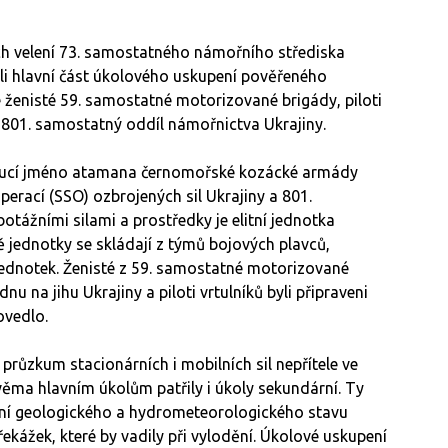
ech velení 73. samostatného námořního střediska
řili hlavní část úkolového uskupení pověřeného
 ženisté 59. samostatné motorizované brigády, piloti
a 801. samostatný oddíl námořnictva Ukrajiny.
esoucí jméno atamana černomořské kozácké armády
perací (SSO) ozbrojených sil Ukrajiny a 801.
tážními silami a prostředky je elitní jednotka
 jednotky se skládají z týmů bojových plavců,
jednotek. Ženisté z 59. samostatné motorizované
nu na jihu Ukrajiny a piloti vrtulníků byli připraveni
ovedlo.
průzkum stacionárních i mobilních sil nepřítele ve
dvěma hlavním úkolům patřily i úkoly sekundární. Ty
ání geologického a hydrometeorologického stavu
překážek, které by vadily při vylodění. Úkolové uskupení