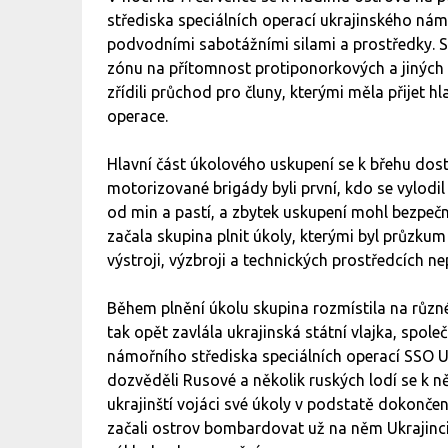
střediska speciálních operací ukrajinského nám
podvodními sabotážními silami a prostředky. S
zónu na přítomnost protiponorkových a jiných 
zřídili průchod pro čluny, kterými měla přijet h
operace.
Hlavní část úkolového uskupení se k břehu dost
motorizované brigády byli první, kdo se vylodil
od min a pastí, a zbytek uskupení mohl bezpečn
začala skupina plnit úkoly, kterými byl průzk
výstroji, výzbroji a technických prostředcích ne
Během plnění úkolu skupina rozmístila na různ
tak opět zavlála ukrajinská státní vlajka, spole
námořního střediska speciálních operací SSO U
dozvěděli Rusové a několik ruských lodí se k n
ukrajinští vojáci své úkoly v podstatě dokonče
začali ostrov bombardovat už na něm Ukrajinci n