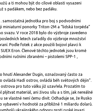
žů a ti mohou být do cílové oblasti vysazeni
 už s padákem, nebo bez padáku.
01. samostatná jednotka pro boj s podvodními
ji miniaturní ponorky Triton-2M a “lidská torpéda”
ho svazu. V roce 2018 bylo do výzbroje zavedeno
osledních letech zařadily do výzbroje množství
í. Podle fotek z akce použili bojoví plavci k
y SUEX Eron. Členové těchto jednotek jsou kromě
odními ručními zbraněmi – pistolemi SPP-1 ,
ho hnutí Alexander Dugin, označovaný často za
o ovládá Hadí ostrov, ovládá běh světových dějin”.
 ostrova pro tuto válku již uzavřela. Prozatím to
plýtvat materiál, ani živou sílu a s tím, jak nereálné
su se vlastně není čemu divit. Odhaduje se, že Rusko
 o vybavení v hodnotě za přibližně 1 miliardu dolarů.
symbolů ukrajinského odporu proti ruské invazi.