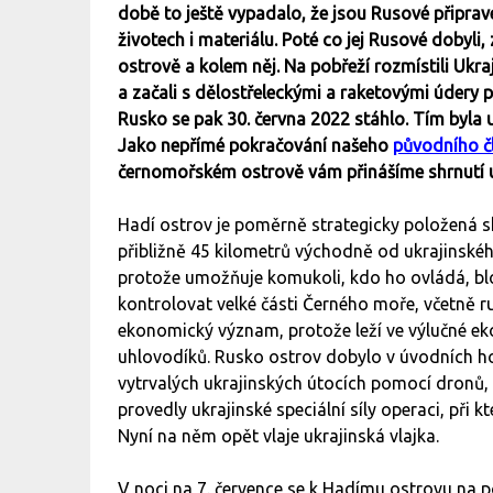
době to ještě vypadalo, že jsou Rusové připrave
životech i materiálu. Poté co jej Rusové dobyli
ostrově a kolem něj. Na pobřeží rozmístili Ukr
a začali s dělostřeleckými a raketovými údery
Rusko se pak 30. června 2022 stáhlo. Tím byla 
Jako nepřímé pokračování našeho
původního č
černomořském ostrově vám přinášíme shrnutí u
Hadí ostrov je poměrně strategicky položená sk
přibližně 45 kilometrů východně od ukrajinské
protože umožňuje komukoli, kdo ho ovládá, blo
kontrolovat velké části Černého moře, včetně 
ekonomický význam, protože leží ve výlučné e
uhlovodíků. Rusko ostrov dobylo v úvodních ho
vytrvalých ukrajinských útocích pomocí dronů, l
provedly ukrajinské speciální síly operaci, při 
Nyní na něm opět vlaje ukrajinská vlajka.
V noci na 7. července se k Hadímu ostrovu na pod