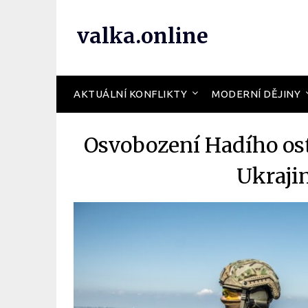
valka.online
AKTUÁLNÍ KONFLIKTY
MODERNÍ DĚJINY
Osvobození Hadího ost
Ukraji