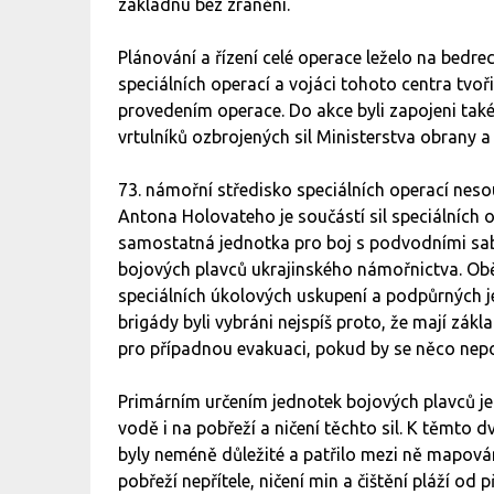
základnu bez zranění.
Plánování a řízení celé operace leželo na bedr
speciálních operací a vojáci tohoto centra tvo
provedením operace. Do akce byli zapojeni také
vrtulníků ozbrojených sil Ministerstva obrany 
73. námořní středisko speciálních operací n
Antona Holovateho je součástí sil speciálních o
samostatná jednotka pro boj s podvodními sabo
bojových plavců ukrajinského námořnictva. Obě
speciálních úkolových uskupení a podpůrných 
brigády byli vybráni nejspíš proto, že mají základ
pro případnou evakuaci, pokud by se něco nep
Primárním určením jednotek bojových plavců je 
vodě i na pobřeží a ničení těchto sil. K těmto 
byly neméně důležité a patřilo mezi ně mapov
pobřeží nepřítele, ničení min a čištění pláží od 