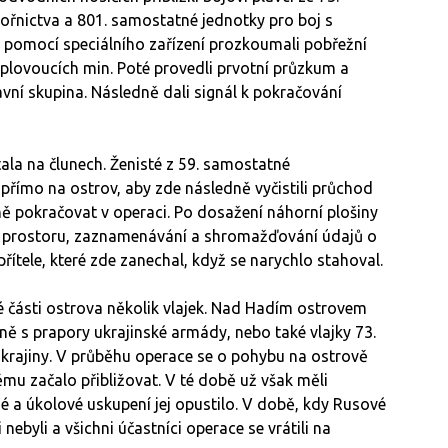
ořnictva a 801. samostatné jednotky pro boj s
 pomocí speciálního zařízení prozkoumali pobřežní
plovoucích min. Poté provedli prvotní průzkum a
lavní skupina. Následně dali signál k pokračování
ala na člunech. Ženisté z 59. samostatné
 přímo na ostrov, aby zde následně vyčistili průchod
ě pokračovat v operaci. Po dosažení náhorní plošiny
um prostoru, zaznamenávání a shromažďování údajů o
přítele, které zde zanechal, když se narychlo stahoval.
é části ostrova několik vlajek. Nad Hadím ostrovem
čně s prapory ukrajinské armády, nebo také vlajky 73.
krajiny. V průběhu operace se o pohybu na ostrově
ěmu začalo přibližovat. V té době už však měli
né a úkolové uskupení jej opustilo. V době, kdy Rusové
ebyli a všichni účastníci operace se vrátili na