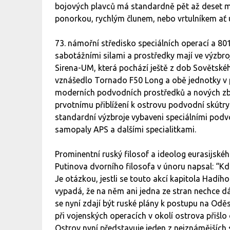
bojových plavců má standardně pět až deset mu
ponorkou, rychlým člunem, nebo vrtulníkem ať
73. námořní středisko speciálních operací a 8
sabotážními silami a prostředky mají ve výzbro
Sirena-UM, která pochází ještě z dob Sovětské
vznášedlo Tornado F50 Long a obě jednotky v p
moderních podvodních prostředků a nových zbran
prvotnímu přiblížení k ostrovu podvodní skútr
standardní výzbroje vybaveni speciálními podv
samopaly APS a dalšími specialitkami.
Prominentní ruský filosof a ideolog eurasijské
Putinova dvorního filosofa v únoru napsal: “Kd
Je otázkou, jestli se touto akcí kapitola Hadího
vypadá, že na něm ani jedna ze stran nechce dál 
se nyní zdají být ruské plány k postupu na Odě
při vojenských operacích v okolí ostrova přišlo
Ostrov nyní představuje jeden z nejznámějších 