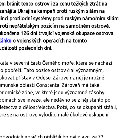
ni bránit tento ostrov i za cenu těžkých ztrát na
, zahájila Ukrajina kampaň proti ruským silám na
ajinci protilodní systémy proti ruským námořním silám
 proti nepřátelským pozicím na samotném ostrově.
ukončena 126 dní trvající vojenská okupace ostrova.
lánku
o vojenských operacích na tomto
dálostí posledních dní.
ála v severní části Černého moře, která se nachází
ho pobřeží. Tato pozice ostrov činí významným,
kovat přístav v Oděse. Zároveň z něj je možné
rumunské oblasti Constanta. Zároveň má také
konomické zóně, ve které jsou významné zásoby
dinách své invaze, ale nedávno se z něj stáhlo po
etectva a dělostřelectva. Poté, co se okupanti stáhli,
které se na ostrově vylodilo malé úkolové uskupení.
vodních nosičích přiblížili bojoví plavci ze 73.