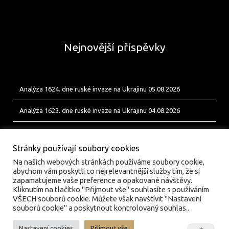
Nejnovější příspěvky
Analýza 1624. dne ruské invaze na Ukrajinu 05.08.2026
Analýza 1623. dne ruské invaze na Ukrajinu 04.08.2026
Analýza 1622. dne ruské invaze na Ukrajinu 03.08.2026
Stránky používají soubory cookies
Na našich webových stránkách používáme soubory cookie,
abychom vám poskytli co nejrelevantnější služby tím, že si
zapamatujeme vaše preference a opakované návštěvy.
Kliknutím na tlačítko "Přijmout vše" souhlasíte s používáním
VŠECH souborů cookie. Můžete však navštívit "Nastavení
souborů cookie" a poskytnout kontrolovaný souhlas..
Nastavení cookies
Přijmout vše
© valka.online | Vydavatel: Jan Tofl, Plzeň | ISSN 3029-