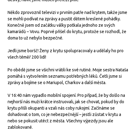
Někdo zprovoznil televizi v prvním patře nad krytem, takže jsme
se mohli podívat na zprávy a pustit dětem kreslené pohádky.
Konečně jsem od začátku války potkala jednoho ze svých
kamarádů – Vovu. Poprvé přišel do krytu, protože se rozhodl, že
doma to už nebylo bezpečné.
Jedli jsme boršč! Ženy z krytu spolupracovaly a udělaly ho pro
všech téměř 200 lidí!
Po obědě jsme se všichni vrátili ke své rutině. Moje sestra Nataša
pomáhá s vytvořením seznamu potřebných léků. Četli jsme si
zprávy a bojíme se o Mariupol, Charkov a další města.
V 16:40 nám vypadlo mobilní spojení. Pro případ, že by došlo na
nejhorší nás muži krátce instruovali, jak se chovat, pokud by do
krytu přišli okupanti a vzali nás coby rukojmí. Začínáme se
dohadovat o tom, co je nebezpečnější – jestli zůstat v krytu a
nebo se pokusit utéct z města. Všechny výjezdy jsou ale
zablokované.