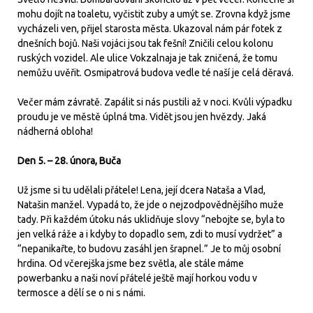
mohu dojít na toaletu, vyčistit zuby a umýt se. Zrovna když jsme
vycházeli ven, přijel starosta města. Ukazoval nám pár fotek z
dnešních bojů. Naši vojáci jsou tak fešní! Zničili celou kolonu
ruských vozidel. Ale ulice Vokzalnaja je tak zničená, že tomu
nemůžu uvěřit. Osmipatrová budova vedle té naší je celá děravá.
Večer mám závratě. Zapálit si nás pustili až v noci. Kvůli výpadku
proudu je ve městě úplná tma. Vidět jsou jen hvězdy. Jaká
nádherná obloha!
Den 5. – 28. února, Buča
Už jsme si tu udělali přátele! Lena, její dcera Nataša a Vlad,
Natašin manžel. Vypadá to, že jde o nejzodpovědnějšího muže
tady. Při každém útoku nás uklidňuje slovy “nebojte se, byla to
jen velká ráže a i kdyby to dopadlo sem, zdi to musí vydržet” a
“nepanikařte, to budovu zasáhl jen šrapnel.” Je to můj osobní
hrdina. Od včerejška jsme bez světla, ale stále máme
powerbanku a naši noví přátelé ještě mají horkou vodu v
termosce a dělí se o ni s námi.