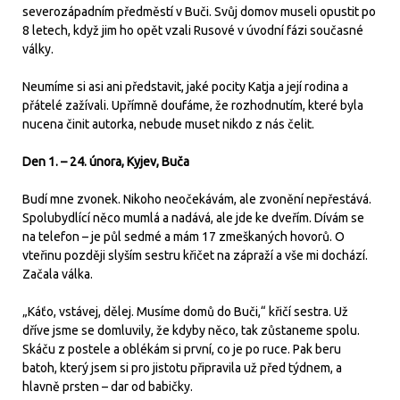
severozápadním předměstí v Buči. Svůj domov museli opustit po
8 letech, když jim ho opět vzali Rusové v úvodní fázi současné
války.
Neumíme si asi ani představit, jaké pocity Katja a její rodina a
přátelé zažívali. Upřímně doufáme, že rozhodnutím, které byla
nucena činit autorka, nebude muset nikdo z nás čelit.
Den 1. – 24. února, Kyjev, Buča
Budí mne zvonek. Nikoho neočekávám, ale zvonění nepřestává.
Spolubydlící něco mumlá a nadává, ale jde ke dveřím. Dívám se
na telefon – je půl sedmé a mám 17 zmeškaných hovorů. O
vteřinu později slyším sestru křičet na zápraží a vše mi dochází.
Začala válka.
„Káťo, vstávej, dělej. Musíme domů do Buči,“ křičí sestra. Už
dříve jsme se domluvily, že kdyby něco, tak zůstaneme spolu.
Skáču z postele a oblékám si první, co je po ruce. Pak beru
batoh, který jsem si pro jistotu připravila už před týdnem, a
hlavně prsten – dar od babičky.