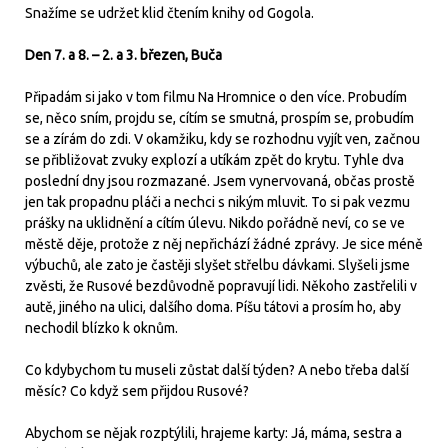
Snažíme se udržet klid čtením knihy od Gogola.
Den 7. a 8. – 2. a 3. březen, Buča
Připadám si jako v tom filmu Na Hromnice o den více. Probudím
se, něco sním, projdu se, cítím se smutná, prospím se, probudím
se a zírám do zdi. V okamžiku, kdy se rozhodnu vyjít ven, začnou
se přibližovat zvuky explozí a utíkám zpět do krytu. Tyhle dva
poslední dny jsou rozmazané. Jsem vynervovaná, občas prostě
jen tak propadnu pláči a nechci s nikým mluvit. To si pak vezmu
prášky na uklidnění a cítím úlevu. Nikdo pořádně neví, co se ve
městě děje, protože z něj nepřichází žádné zprávy. Je sice méně
výbuchů, ale zato je častěji slyšet střelbu dávkami. Slyšeli jsme
zvěsti, že Rusové bezdůvodně popravují lidi. Někoho zastřelili v
autě, jiného na ulici, dalšího doma. Píšu tátovi a prosím ho, aby
nechodil blízko k oknům.
Co kdybychom tu museli zůstat další týden? A nebo třeba další
měsíc? Co když sem přijdou Rusové?
Abychom se nějak rozptýlili, hrajeme karty: Já, máma, sestra a