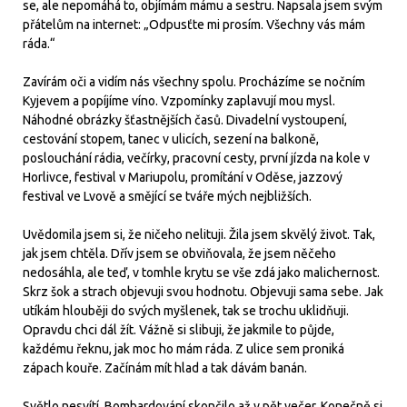
se, ale nepomáhá to, objímám mámu a sestru. Napsala jsem svým
přátelům na internet: „Odpusťte mi prosím. Všechny vás mám
ráda.“
Zavírám oči a vidím nás všechny spolu. Procházíme se nočním
Kyjevem a popíjíme víno. Vzpomínky zaplavují mou mysl.
Náhodné obrázky šťastnějších časů. Divadelní vystoupení,
cestování stopem, tanec v ulicích, sezení na balkoně,
poslouchání rádia, večírky, pracovní cesty, první jízda na kole v
Horlivce, festival v Mariupolu, promítání v Oděse, jazzový
festival ve Lvově a smějící se tváře mých nejbližších.
Uvědomila jsem si, že ničeho nelituji. Žila jsem skvělý život. Tak,
jak jsem chtěla. Dřív jsem se obviňovala, že jsem něčeho
nedosáhla, ale teď, v tomhle krytu se vše zdá jako malichernost.
Skrz šok a strach objevuji svou hodnotu. Objevuji sama sebe. Jak
utíkám hlouběji do svých myšlenek, tak se trochu uklidňuji.
Opravdu chci dál žít. Vážně si slibuji, že jakmile to půjde,
každému řeknu, jak moc ho mám ráda. Z ulice sem proniká
zápach kouře. Začínám mít hlad a tak dávám banán.
Světlo nesvítí. Bombardování skončilo až v pět večer. Konečně si