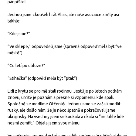
pár přátel.
Jednou jsme zkoušeli hrát Alias, ale naše asociace zněly asi
takhle:
“Kde jsme?”
“Ve sklepě,” odpověděli jsme (správná odpověď měla být “ve
městě”)
“Co letí po obloze?”
“Stíhačka” (odpověď měla být “pták”)
Lidi z krytu se pro mě stali rodinou. Jestli je po letech potkám
znovu, určitě je poznám a přesně si vzpomenu, kde spali.
Společně se modlíme Otčenáš. Jednou jsme se začali modlit
rusky, ale došlo nám, že je něco špatně a pokračovali jsme
ukrajinsky. Na všechny jsem se koukala a říkala si “ne, tihle lidé
nesmí zemřít.” Objala jsem svou mámu.
Ve večerním zpravodajství jsme viděli zprávu o úspěšné vlakové