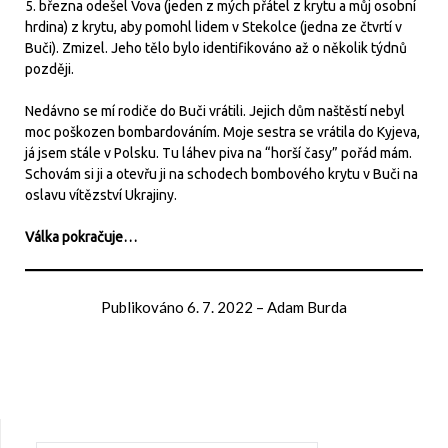
5. března odešel Vova (jeden z mých přátel z krytu a můj osobní
hrdina) z krytu, aby pomohl lidem v Stekolce (jedna ze čtvrtí v
Buči). Zmizel. Jeho tělo bylo identifikováno až o několik týdnů
později.
Nedávno se mí rodiče do Buči vrátili. Jejich dům naštěstí nebyl
moc poškozen bombardováním. Moje sestra se vrátila do Kyjeva,
já jsem stále v Polsku. Tu láhev piva na “horší časy” pořád mám.
Schovám si ji a otevřu ji na schodech bombového krytu v Buči na
oslavu vítězství Ukrajiny.
Válka pokračuje…
Publikováno
6. 7. 2022
–
Adam Burda