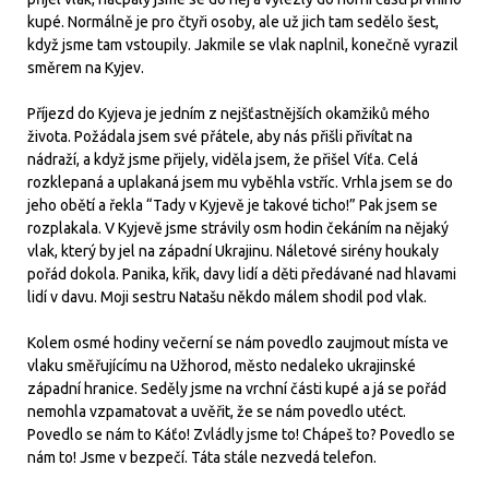
kupé. Normálně je pro čtyři osoby, ale už jich tam sedělo šest,
když jsme tam vstoupily. Jakmile se vlak naplnil, konečně vyrazil
směrem na Kyjev.
Příjezd do Kyjeva je jedním z nejšťastnějších okamžiků mého
života. Požádala jsem své přátele, aby nás přišli přivítat na
nádraží, a když jsme přijely, viděla jsem, že přišel Víťa. Celá
rozklepaná a uplakaná jsem mu vyběhla vstříc. Vrhla jsem se do
jeho obětí a řekla “Tady v Kyjevě je takové ticho!” Pak jsem se
rozplakala. V Kyjevě jsme strávily osm hodin čekáním na nějaký
vlak, který by jel na západní Ukrajinu. Náletové sirény houkaly
pořád dokola. Panika, křik, davy lidí a děti předávané nad hlavami
lidí v davu. Moji sestru Natašu někdo málem shodil pod vlak.
Kolem osmé hodiny večerní se nám povedlo zaujmout místa ve
vlaku směřujícímu na Užhorod, město nedaleko ukrajinské
západní hranice. Seděly jsme na vrchní části kupé a já se pořád
nemohla vzpamatovat a uvěřit, že se nám povedlo utéct.
Povedlo se nám to Káťo! Zvládly jsme to! Chápeš to? Povedlo se
nám to! Jsme v bezpečí. Táta stále nezvedá telefon.