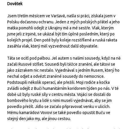
Dovětek
Jsem třetím měsícem ve Varšavě, našla si práci, získala jsem v
Polsku dočasnou ochranu. Jeden z mých polských přátel a jeho
matka pomohli odejít z Ukrajiny mě a mé sestře. Vlak, kterým
jsme jeli z Irpině, se ukázal být tím úplně posledním, který po
kolejích projel. Den poté byly koleje rozstřílené a ruská raketa
zasáhla vlak, který měl vyzvednout další obyvatele.
Táta se ocitl pod palbou. Jel autem s našimi sousedy, když na ně
začali Rusové střílet. Sousedi byli těžce zranění, ale tátovi se
jako zázrakem nic nestalo. Vyjednával s jedním Rusem, který ho
nechal odjet a odvézt zraněné sousedy do nemocnice.
Podstoupili několik operací, ale přežili. Moji rodiče a kočka
zvládli odejít z Buči humanitárním koridorem týden po nás. V té
době už byly ruské síly v centru města. Vojáci se dostali do
bombového krytu a lidé s nimi museli vyjednávat, aby se jim
povedlo přežít. Jídlo se začalo připravovat venku v ulicích.
Mému kamarádovi Vovovi se také povedlo opustit Buču ve
stejný den jako my, ale jinou cestou.