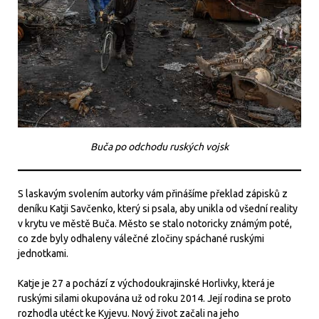
Buča po odchodu ruských vojsk
S laskavým svolením autorky vám přinášíme překlad zápisků z
deníku Katji Savčenko, který si psala, aby unikla od všední reality
v krytu ve městě Buča. Město se stalo notoricky známým poté,
co zde byly odhaleny válečné zločiny spáchané ruskými
jednotkami.
Katje je 27 a pochází z východoukrajinské Horlivky, která je
ruskými silami okupována už od roku 2014. Její rodina se proto
rozhodla utéct ke Kyjevu. Nový život začali na jeho