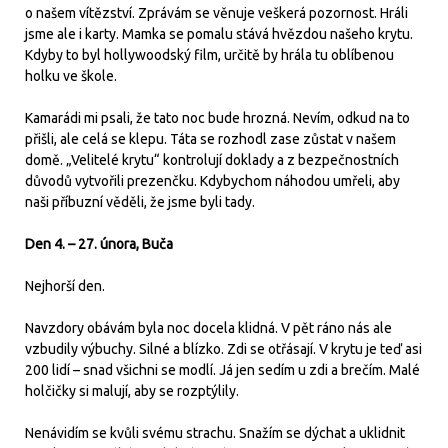
o našem vítězství. Zprávám se věnuje veškerá pozornost. Hráli
jsme ale i karty. Mamka se pomalu stává hvězdou našeho krytu.
Kdyby to byl hollywoodský film, určitě by hrála tu oblíbenou
holku ve škole.
Kamarádi mi psali, že tato noc bude hrozná. Nevím, odkud na to
přišli, ale celá se klepu. Táta se rozhodl zase zůstat v našem
domě. „Velitelé krytu“ kontrolují doklady a z bezpečnostních
důvodů vytvořili prezenčku. Kdybychom náhodou umřeli, aby
naši příbuzní věděli, že jsme byli tady.
Den 4. – 27. února, Buča
Nejhorší den.
Navzdory obávám byla noc docela klidná. V pět ráno nás ale
vzbudily výbuchy. Silné a blízko. Zdi se otřásají. V krytu je teď asi
200 lidí – snad všichni se modlí. Já jen sedím u zdi a brečím. Malé
holčičky si malují, aby se rozptýlily.
Nenávidím se kvůli svému strachu. Snažím se dýchat a uklidnit