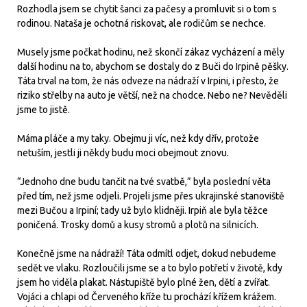
Rozhodla jsem se chytit šanci za pačesy a promluvit si o tom s
rodinou. Nataša je ochotná riskovat, ale rodičům se nechce.
Musely jsme počkat hodinu, než skončí zákaz vycházení a měly
další hodinu na to, abychom se dostaly do z Buči do Irpině pěšky.
Táta trval na tom, že nás odveze na nádraží v Irpini, i přesto, že
riziko střelby na auto je větší, než na chodce. Nebo ne? Nevěděli
jsme to jistě.
Máma pláče a my taky. Obejmu ji víc, než kdy dřív, protože
netuším, jestli ji někdy budu moci obejmout znovu.
“Jednoho dne budu tančit na tvé svatbě,” byla poslední věta
před tím, než jsme odjeli. Projeli jsme přes ukrajinské stanoviště
mezi Bučou a Irpiní; tady už bylo klidněji. Irpiň ale byla těžce
poničená. Trosky domů a kusy stromů a plotů na silnicích.
Konečně jsme na nádraží! Táta odmítl odjet, dokud nebudeme
sedět ve vlaku. Rozloučili jsme se a to bylo potřetí v životě, kdy
jsem ho viděla plakat. Nástupiště bylo plné žen, dětí a zvířat.
Vojáci a chlapi od Červeného kříže tu prochází křížem krážem.