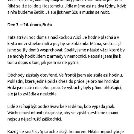
Říká se, že to jde z Hostomelu. Jídla máme asi na dva týdny, když
s ním budeme šetřit. Já ale jíst nemůžu a musím se nutit.
Den 3. – 26. února, Buča
Táta strávil noc doma s naší kočkou Alicí. Je hodně plachá a v
krytu mezi stovkou lidí a psy by se zbláznila. Máma, sestra a já
jsme se šly domů vysprchovat. Sbalily jsme nějaké věci, které by
se mohly hodit lidem z armády v nemocnici. Napsala jsem jim k
tomu dopis o tom, jak jsem na ně pyšná.
Obchody zůstaly otevřené. Ve frontě jsem ale stála asi hodinu.
Pokladní, která jediná přišla dnes do práce, je pro mě hrdinka!
Hrdá jsem ale i na sebe, protože výbuchy byly přímo ohlušující,
ale já to zvládla a neutekla.
Lidé začínají být podezřívaví ke každému, kdo vypadá jinak.
Všichni musí mluvit ukrajinsky, aby se zjistilo jestli mezi námi
nejsou nějací ruští záškodníci.
Každý se snaží svůj strach zakrýt humorem. Nikdo nepochybuje