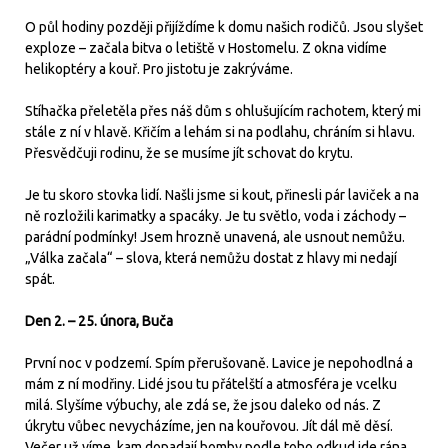
O půl hodiny později přijíždíme k domu našich rodičů. Jsou slyšet
exploze – začala bitva o letiště v Hostomelu. Z okna vidíme
helikoptéry a kouř. Pro jistotu je zakrýváme.
Stíhačka přeletěla přes náš dům s ohlušujícím rachotem, který mi
stále z ní v hlavě. Křičím a lehám si na podlahu, chráním si hlavu.
Přesvědčuji rodinu, že se musíme jít schovat do krytu.
Je tu skoro stovka lidí. Našli jsme si kout, přinesli pár laviček a na
ně rozložili karimatky a spacáky. Je tu světlo, voda i záchody –
parádní podmínky! Jsem hrozně unavená, ale usnout nemůžu.
„Válka začala“ – slova, která nemůžu dostat z hlavy mi nedají
spát.
Den 2. – 25. února, Buča
První noc v podzemí. Spím přerušovaně. Lavice je nepohodlná a
mám z ní modřiny. Lidé jsou tu přátelští a atmosféra je vcelku
milá. Slyšíme výbuchy, ale zdá se, že jsou daleko od nás. Z
úkrytu vůbec nevycházíme, jen na kouřovou. Jít dál mě děsí.
Večer už víme, kam dopadají bomby podle toho odkud jde rána.