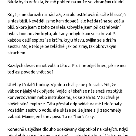
Nikdy bych neřekla, že mě pohled na muže se zbraněmi uklidní.
Když jsme dorazili na nádraží, začalo ostřelování, stále hlasitější
a hlasitější. Nevěděli jsme kam dopadá, ale každá rána se zdála
blíž. Skoro jsem z toho zešílela. Obvykle jsem při ostřelování
byla v bombovém krytu, ale tady nebylo kam se schovat. S
každou další explozí se krčím, kryju hlavu, svíjím se a držím
sestru. Moje tělo je bezvládné: jak od zimy, tak obrovským
strachem.
Každých deset minut volám tátovi: Proč neodjel hned, jak se mu
teď asi povede vrátit se?
Uběhly tři další hodiny. V jednu chvíli jsme přestali věřit, že
vůbec nějaký vlak přijede. Vojáci a lékaři se nás snaží rozptýlit
konverzováním nebo instrukcemi, jak se zahřát. V tu chvíli je
slyšet silná exploze. Táta přestal odpovídat na mé telefonáty.
Požádám sestru o vodu, ale ukáže se, že jsme si ji zapomněly
zabalit. Máme jen láhev piva. Tu na “horší časy.”
Konečně uslyšíme dlouho očekávaný klapot kol na kolejích. Když
přijel vlak, nacpaly jsme se do něj a vylezly do horní části prvního