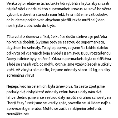
Venku bylo relativně ticho, takže lidi vyběhli z krytu, aby si vzali
nějaké věci z nedalekého supermarketu Novus. Rusové ho včera
vybombardovali a starosta nám řekl, že si můžeme vzít cokoliv,
co budeme potřebovat, abychom přežili, takže muži celý den
nosili jídlo z obchodu do krytu.
Táta volal z domova a říkal, že kočce došlo stelivo a je potřeba
ho rychle doplnit. Šly jsme tedy se sestrou do supermarketu,
abychom ho sehnaly. To bylo poprvé, co jsem šla takhle daleko
od krytu od včerejších bojů a viděla jsem svou Buču rozstřílenou.
Domy i silnice byly zničené. Okna supermarketu byla roztříštěná
a lidé se snažili vzít, co mohli. Rychle jsme vzaly píseček a utíkaly
zpět. Až v krytu nám došlo, že jsme odnesly skoro 15 kg jen díky
adrenalinu v krvi!
Nejlepší věc na celém dni byla lahev piva. Na cestě zpět jsme
potkaly dvě dívky které odnesly celou basu a daly nám dvě
lahve. Jednu jsme si se sestrou daly na půl a druhou schovaly na
“horší časy.” Než jsme se vrátily zpět, povedlo se už lidem najít a
zprovoznit generátor. Mohlo se začít s nabíjením telefonů.
Neuvěřitelné!