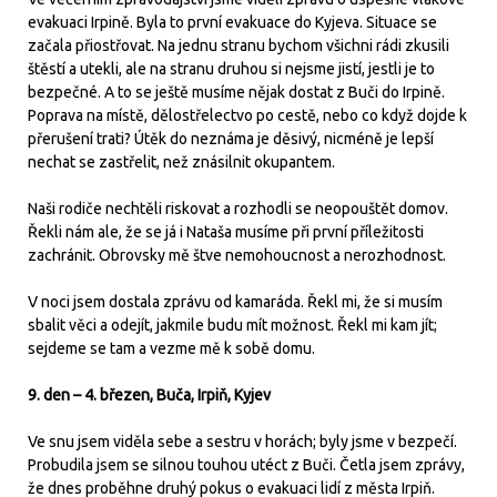
evakuaci Irpině. Byla to první evakuace do Kyjeva. Situace se
začala přiostřovat. Na jednu stranu bychom všichni rádi zkusili
štěstí a utekli, ale na stranu druhou si nejsme jistí, jestli je to
bezpečné. A to se ještě musíme nějak dostat z Buči do Irpině.
Poprava na místě, dělostřelectvo po cestě, nebo co když dojde k
přerušení trati? Útěk do neznáma je děsivý, nicméně je lepší
nechat se zastřelit, než znásilnit okupantem.
Naši rodiče nechtěli riskovat a rozhodli se neopouštět domov.
Řekli nám ale, že se já i Nataša musíme při první příležitosti
zachránit. Obrovsky mě štve nemohoucnost a nerozhodnost.
V noci jsem dostala zprávu od kamaráda. Řekl mi, že si musím
sbalit věci a odejít, jakmile budu mít možnost. Řekl mi kam jít;
sejdeme se tam a vezme mě k sobě domu.
9. den – 4. březen, Buča, Irpiň, Kyjev
Ve snu jsem viděla sebe a sestru v horách; byly jsme v bezpečí.
Probudila jsem se silnou touhou utéct z Buči. Četla jsem zprávy,
že dnes proběhne druhý pokus o evakuaci lidí z města Irpiň.