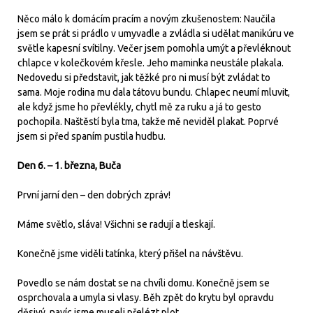
Něco málo k domácím pracím a novým zkušenostem: Naučila
jsem se prát si prádlo v umyvadle a zvládla si udělat manikúru ve
světle kapesní svítilny. Večer jsem pomohla umýt a převléknout
chlapce v kolečkovém křesle. Jeho maminka neustále plakala.
Nedovedu si představit, jak těžké pro ni musí být zvládat to
sama. Moje rodina mu dala tátovu bundu. Chlapec neumí mluvit,
ale když jsme ho převlékly, chytl mě za ruku a já to gesto
pochopila. Naštěstí byla tma, takže mě neviděl plakat. Poprvé
jsem si před spaním pustila hudbu.
Den 6. – 1. března, Buča
První jarní den – den dobrých zpráv!
Máme světlo, sláva! Všichni se radují a tleskají.
Konečně jsme viděli tatínka, který přišel na návštěvu.
Povedlo se nám dostat se na chvíli domu. Konečně jsem se
osprchovala a umyla si vlasy. Běh zpět do krytu byl opravdu
děsivý, navíc jsme museli přelézt plot.