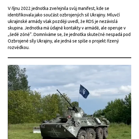
V říjnu 2022 jednotka zveřejnila svůj manifest, kde se
identifikovala jako součást ozbrojených sil Ukrajiny. Mluvčí
ukrajinské armády však později uvedl, že RDS je nezávislá
skupina. Jednotka má údajně kontakty v armádě, ale operuje v
„šedé zóně“. Domníváme se, že jednotka skutečně nespadá pod
Ozbrojené síly Ukrajiny, ale jedná se spíše o projekt řízený
rozvědkou.