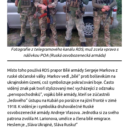
Fotografie z telegramového kanálu RDS; muž zcela vpravo s
nášivkou POA (Ruská osvobozenecká armáda)
Místo toho používá RDS prapor Bílé armády Sergeje Markova z
ruské občanské války. Markov vedl „bílé“ proti bolševikům na
ukrajinském území, což symbolizuje pokračování boje. Často
viděný znak pak tvoří stylizovaný meč vycházející z odznaku
„pervopochodniků“, vojáků bílé armády, kteří se zúčastnili
„ledového“ ústupu na Kubáň po porážce na jižní frontě v zimě
1918. K vidění je i symbolika druhoválečné Ruské
osvobozenecké armády Andreje Vlasova. Jednotka si za svého
patrona zvolila M. Larionova, umělce a člena bílé emigrace.
Heslem je „Sláva Ukrajině, Sláva Rusku!“