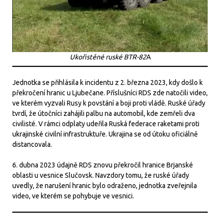
Ukořistěné ruské BTR-82
A
Jednotka se přihlásila k incidentu z 2. března 2023, kdy došlo k
překročení hranic u Ljubečane. Příslušníci RDS zde natočili video,
ve kterém vyzvali Rusy k povstání a boji proti vládě. Ruské úřady
tvrdí, že útočníci zahájili palbu na automobil, kde zemřeli dva
civilisté. V rámci odplaty udeřila Ruská federace raketami proti
ukrajinské civilní infrastruktuře. Ukrajina se od útoku oficiálně
distancovala.
6. dubna 2023 údajně RDS znovu překročil hranice Brjanské
oblasti u vesnice Slučovsk. Navzdory tomu, že ruské úřady
uvedly, že narušení hranic bylo odraženo, jednotka zveřejnila
video, ve kterém se pohybuje ve vesnici.