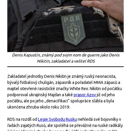
Denis Kapustin, známý pod svým nom de guerre jako Denis
Nikitin, zakladatel a velitel RDS
Zakladatel jednotky Denis Nikitin je známý ruský neonacista,
bývalý fotbalový chuligán, zápasník a pořadatel MMA zápasů a
majitel otevřeně rasistické značky White Rex. Nikitin od počátku
podporoval ukrajinský Majdan a také
prapor Azov
již od jeho
počátku, ale po jeho „denacifikaci“ spolupráce slábla a byla
ukončena zhruba okolo roku 2019.
RDS na rozdíl od
Legie Svobodu Rusku
nehledá své bojovníky v
řadách zajatých Rusů, ale spoléhá se převážně na ruské radikály