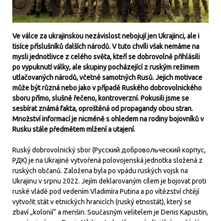
Ve válce za ukrajinskou nezávislost nebojují jen Ukrajinci, ale i
tisíce příslušníků dalších národů. V tuto chvíli však nemáme na
mysli jednotlivce z celého světa, kteří se dobrovolně přihlásili
po vypuknutí války, ale skupiny pocházející z ruským režimem
utlačovaných národů, včetně samotných Rusů. Jejich motivace
může být různá nebo jako v případě Ruského dobrovolnického
sboru přímo, slušně řečeno, kontroverzní. Pokusili jsme se
sesbírat známá fakta, oproštěná od propagandy obou stran.
Množství informací je nicméně s ohledem na rodiny bojovníků v
Rusku stále předmětem mlžení a utajení.
Ruský dobrovolnický sbor (Русский добровольческий корпус,
РДК) je na Ukrajině vytvořená polovojenská jednotka složená z
ruských občanů. Založena byla po vpádu ruských vojsk na
Ukrajinu v srpnu 2022. Jejím deklarovaným cílem je bojovat proti
ruské vládě pod vedením Vladimíra Putina a po vítězství chtějí
vytvořit stát v etnických hranicích (ruský etnostát), který se
zbaví „kolonií“ a menšin. Současným velitelem je Denis Kapustin,