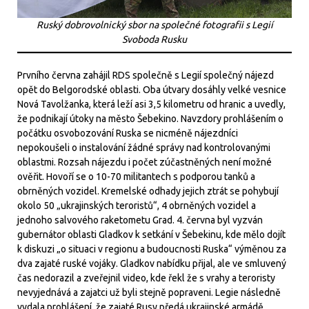
Ruský dobrovolnický sbor na společné fotografii s Legií
Svoboda Rusku
Prvního června zahájil RDS společně s Legií společný nájezd
opět do Belgorodské oblasti. Oba útvary dosáhly velké vesnice
Nová Tavolžanka, která leží asi 3,5 kilometru od hranic a uvedly,
že podnikají útoky na město Šebekino. Navzdory prohlášením o
počátku osvobozování Ruska se nicméně nájezdníci
nepokoušeli o instalování žádné správy nad kontrolovanými
oblastmi. Rozsah nájezdu i počet zúčastněných není možné
ověřit. Hovoří se o 10-70 militantech s podporou tanků a
obrněných vozidel. Kremelské odhady jejich ztrát se pohybují
okolo 50 „ukrajinských teroristů“, 4 obrněných vozidel a
jednoho salvového raketometu Grad. 4. června byl vyzván
gubernátor oblasti Gladkov k setkání v Šebekinu, kde mělo dojít
k diskuzi „o situaci v regionu a budoucnosti Ruska“ výměnou za
dva zajaté ruské vojáky. Gladkov nabídku přijal, ale ve smluvený
čas nedorazil a zveřejnil video, kde řekl že s vrahy a teroristy
nevyjednává a zajatci už byli stejně popraveni. Legie následně
vydala prohlášení, že zajaté Rusy předá ukrajinské armádě.