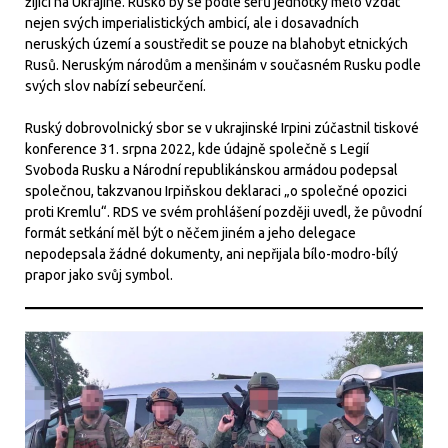
žijící na Ukrajině. Rusko by se podle šéfů jednotky mělo vzdát
nejen svých imperialistických ambicí, ale i dosavadních
neruských území a soustředit se pouze na blahobyt etnických
Rusů. Neruským národům a menšinám v současném Rusku podle
svých slov nabízí sebeurčení.
Ruský dobrovolnický sbor se v ukrajinské Irpini zúčastnil tiskové
konference 31. srpna 2022, kde údajně společně s Legií
Svoboda Rusku a Národní republikánskou armádou podepsal
společnou, takzvanou Irpiňskou deklaraci „o společné opozici
proti Kremlu“. RDS ve svém prohlášení později uvedl, že původní
formát setkání měl být o něčem jiném a jeho delegace
nepodepsala žádné dokumenty, ani nepřijala bílo-modro-bílý
prapor jako svůj symbol.