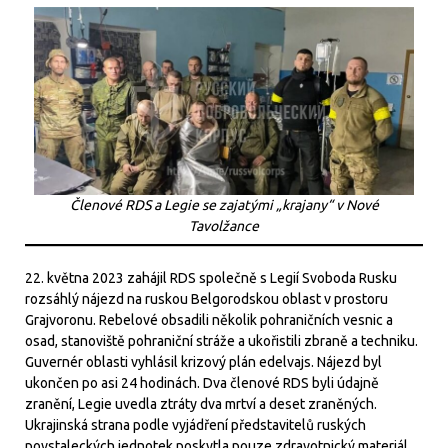
Členové RDS a Legie se zajatými „krajany“ v Nové
Tavolžance
22. května 2023 zahájil RDS společně s Legií Svoboda Rusku
rozsáhlý nájezd na ruskou Belgorodskou oblast v prostoru
Grajvoronu. Rebelové obsadili několik pohraničních vesnic a
osad, stanoviště pohraniční stráže a ukořistili zbraně a techniku.
Guvernér oblasti vyhlásil krizový plán edelvajs. Nájezd byl
ukončen po asi 24 hodinách. Dva členové RDS byli údajně
zranění, Legie uvedla ztráty dva mrtví a deset zraněných.
Ukrajinská strana podle vyjádření představitelů ruských
povstaleckých jednotek poskytla pouze zdravotnický materiál,