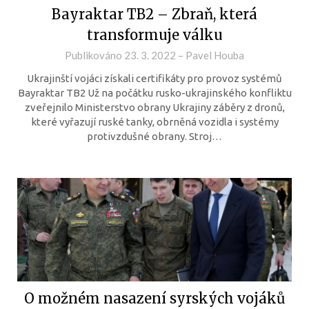
Bayraktar TB2 – Zbraň, která
transformuje válku
Publikováno
23. 3. 2022
–
Pavel Houba
Ukrajinští vojáci získali certifikáty pro provoz systémů
Bayraktar TB2 Už na počátku rusko-ukrajinského konfliktu
zveřejnilo Ministerstvo obrany Ukrajiny záběry z dronů,
které vyřazují ruské tanky, obrněná vozidla i systémy
protivzdušné obrany. Stroj…
O možném nasazení syrských vojáků