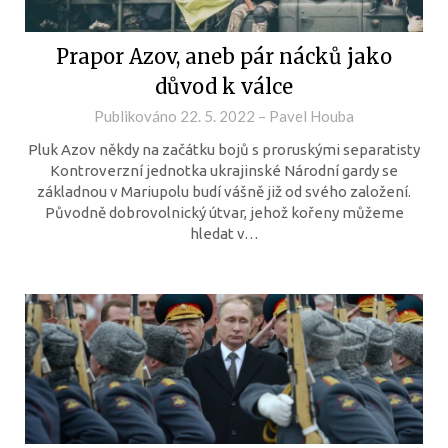
Prapor Azov, aneb pár nácků jako
důvod k válce
Publikováno
22. 5. 2022
–
Pavel Houba
Pluk Azov někdy na začátku bojů s proruskými separatisty
Kontroverzní jednotka ukrajinské Národní gardy se
základnou v Mariupolu budí vášně již od svého založení.
Původně dobrovolnický útvar, jehož kořeny můžeme
hledat v…