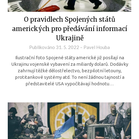
O pravidlech Spojených států
amerických pro předávání informací
Ukrajině
Publikováno
31. 5. 2022
–
Pavel Houba
Ilustrační foto Spojené státy americké již posílají na
Ukrajinu vojenské vybavení za miliardy dolarů. Dodávky
zahrnují těžké dělostřelectvo, bezpilotní letouny,
protitankové systémy atd. To není žádnou tajností a
představitelé USA vypočítávají hodnotu…