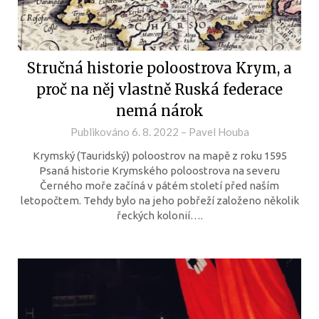
Stručná historie poloostrova Krym, a
proč na něj vlastně Ruská federace
nemá nárok
Publikováno
6. 8. 2022
–
Pavel Houba
Krymský (Tauridský) poloostrov na mapě z roku 1595
Psaná historie Krymského poloostrova na severu
Černého moře začíná v pátém století před naším
letopočtem. Tehdy bylo na jeho pobřeží založeno několik
řeckých kolonií….