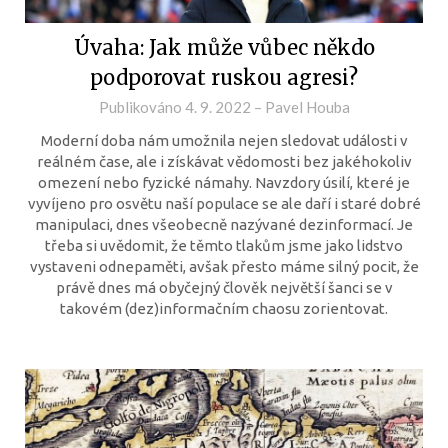
Úvaha: Jak může vůbec někdo
podporovat ruskou agresi?
Publikováno
4. 9. 2022
–
Pavel Houba
Moderní doba nám umožnila nejen sledovat události v
reálném čase, ale i získávat vědomosti bez jakéhokoliv
omezení nebo fyzické námahy. Navzdory úsilí, které je
vyvíjeno pro osvětu naší populace se ale daří i staré dobré
manipulaci, dnes všeobecně nazývané dezinformací. Je
třeba si uvědomit, že těmto tlakům jsme jako lidstvo
vystaveni odnepaměti, avšak přesto máme silný pocit, že
právě dnes má obyčejný člověk největší šanci se v
takovém (dez)informačním chaosu zorientovat.