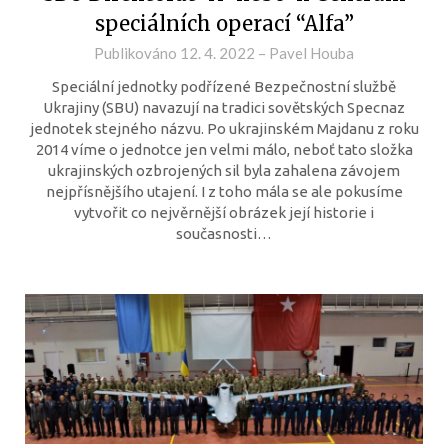
speciálních operací “Alfa”
Publikováno
12. 4. 2022
–
Pavel Houba
Speciální jednotky podřízené Bezpečnostní službě
Ukrajiny (SBU) navazují na tradici sovětských Specnaz
jednotek stejného názvu. Po ukrajinském Majdanu z roku
2014 víme o jednotce jen velmi málo, neboť tato složka
ukrajinských ozbrojených sil byla zahalena závojem
nejpřísnějšího utajení. I z toho mála se ale pokusíme
vytvořit co nejvěrnější obrázek její historie i
současnosti…