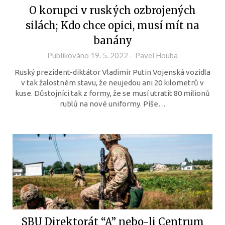
O korupci v ruských ozbrojených
silách; Kdo chce opici, musí mít na
banány
Publikováno
19. 5. 2022
–
Pavel Houba
Ruský prezident-diktátor Vladimir Putin Vojenská vozidla
v tak žalostném stavu, že neujedou ani 20 kilometrů v
kuse. Důstojníci tak z formy, že se musí utratit 80 milionů
rublů na nové uniformy. Píše…
SBU Direktorát “A” nebo-li Centrum