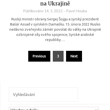
na Ukrajině
Publikováno
14. 3. 2022
–
Pavel Houba
Ruský ministr obrany Sergej Šojgu a syrský prezident
Bašár Assad v syrském Damašku. 15. února 2022 Rusko
nedávno zveřejnilo záměr povolat do války na Ukrajině
ozbrojené síly svého spojence, Syrské arabské
republiky….
Previous
3
Next