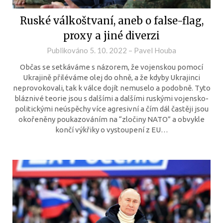
Ruské válkoštvaní, aneb o false-flag,
proxy a jiné diverzi
Publikováno
5. 10. 2022
–
Pavel Houba
Občas se setkáváme s názorem, že vojenskou pomocí
Ukrajině přiléváme olej do ohně, a že kdyby Ukrajinci
neprovokovali, tak k válce dojít nemuselo a podobně. Tyto
bláznivé teorie jsou s dalšími a dalšími ruskými vojensko-
politickými neúspěchy více agresivní a čím dál častěji jsou
okořeněny poukazováním na “zločiny NATO” a obvykle
končí výkřiky o vystoupení z EU…