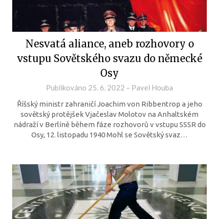
Nesvatá aliance, aneb rozhovory o
vstupu Sovětského svazu do německé
Osy
Publikováno
25. 6. 2022
–
Pavel Houba
Říšský ministr zahraničí Joachim von Ribbentrop a jeho
sovětský protějšek Vjačeslav Molotov na Anhaltském
nádraží v Berlíně během fáze rozhovorů v vstupu SSSR do
Osy, 12. listopadu 1940 Mohl se Sovětský svaz…