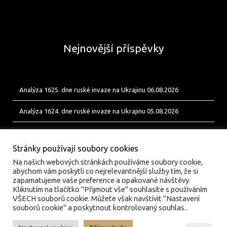
Nejnovější příspěvky
Analýza 1625. dne ruské invaze na Ukrajinu 06.08.2026
Analýza 1624. dne ruské invaze na Ukrajinu 05.08.2026
Analýza 1623. dne ruské invaze na Ukrajinu 04.08.2026
Stránky používají soubory cookies
Na našich webových stránkách používáme soubory cookie,
abychom vám poskytli co nejrelevantnější služby tím, že si
zapamatujeme vaše preference a opakované návštěvy.
Kliknutím na tlačítko "Přijmout vše" souhlasíte s používáním
VŠECH souborů cookie. Můžete však navštívit "Nastavení
souborů cookie" a poskytnout kontrolovaný souhlas..