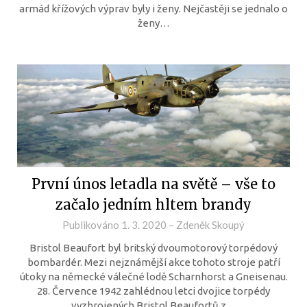
armád křížových výprav byly i ženy. Nejčastěji se jednalo o
ženy…
První únos letadla na světě – vše to
začalo jedním hltem brandy
Publikováno
1. 3. 2020
–
Zdeněk Skoupý
Bristol Beaufort byl britský dvoumotorový torpédový
bombardér. Mezi nejznámější akce tohoto stroje patří
útoky na německé válečné lodě Scharnhorst a Gneisenau.
28. Července 1942 zahlédnou letci dvojice torpédy
vyzbrojených Bristol Beaufortů z…