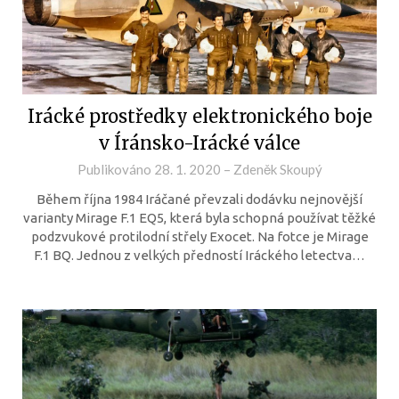
Irácké prostředky elektronického boje
v Íránsko-Irácké válce
Publikováno
28. 1. 2020
–
Zdeněk Skoupý
Během října 1984 Iráčané převzali dodávku nejnovější
varianty Mirage F.1 EQ5, která byla schopná používat těžké
podzvukové protilodní střely Exocet. Na fotce je Mirage
F.1 BQ. Jednou z velkých předností Iráckého letectva…