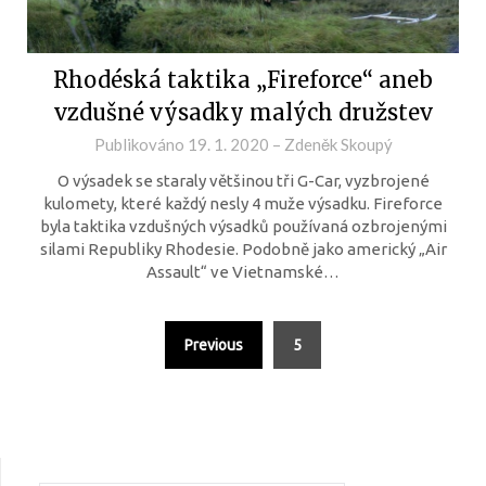
Rhodéská taktika „Fireforce“ aneb
vzdušné výsadky malých družstev
Publikováno
19. 1. 2020
–
Zdeněk Skoupý
O výsadek se staraly většinou tři G-Car, vyzbrojené
kulomety, které každý nesly 4 muže výsadku. Fireforce
byla taktika vzdušných výsadků používaná ozbrojenými
silami Republiky Rhodesie. Podobně jako americký „Air
Assault“ ve Vietnamské…
Previous
5