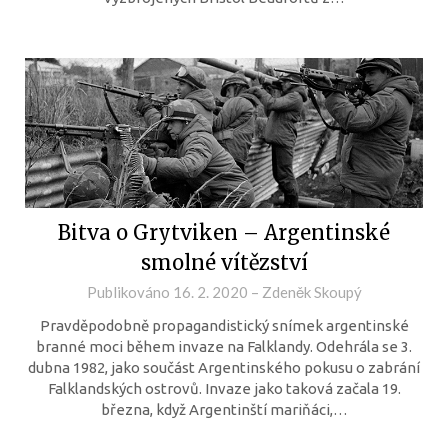
Bitva o Grytviken – Argentinské
smolné vítězství
Publikováno
16. 2. 2020
–
Zdeněk Skoupý
Pravděpodobně propagandistický snímek argentinské
branné moci během invaze na Falklandy. Odehrála se 3.
dubna 1982, jako součást Argentinského pokusu o zabrání
Falklandských ostrovů. Invaze jako taková začala 19.
března, když Argentinští mariňáci,…