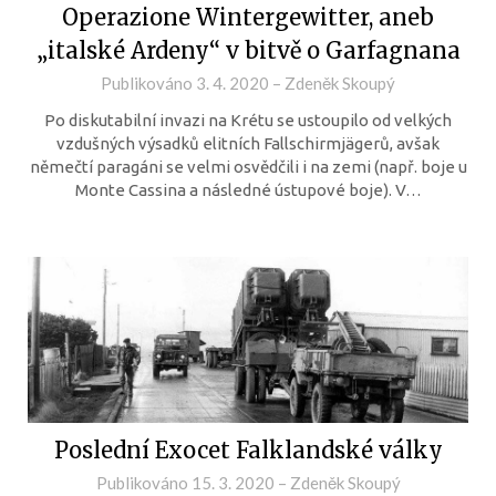
Operazione Wintergewitter, aneb
„italské Ardeny“ v bitvě o Garfagnana
Publikováno
3. 4. 2020
–
Zdeněk Skoupý
Po diskutabilní invazi na Krétu se ustoupilo od velkých
vzdušných výsadků elitních Fallschirmjägerů, avšak
němečtí paragáni se velmi osvědčili i na zemi (např. boje u
Monte Cassina a následné ústupové boje). V…
Poslední Exocet Falklandské války
Publikováno
15. 3. 2020
–
Zdeněk Skoupý