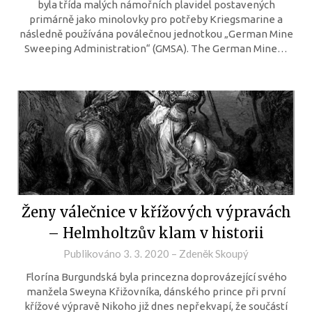
byla třída malých námořních plavidel postavených
primárně jako minolovky pro potřeby Kriegsmarine a
následně používána poválečnou jednotkou „German Mine
Sweeping Administration“ (GMSA). The German Mine…
Ženy válečnice v křížových výpravách
– Helmholtzův klam v historii
Publikováno
3. 3. 2020
–
Zdeněk Skoupý
Florína Burgundská byla princezna doprovázející svého
manžela Sweyna Křižovníka, dánského prince při první
křížové výpravě Nikoho již dnes nepřekvapí, že součástí