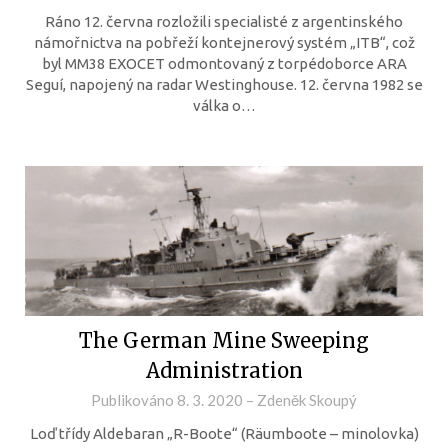
Ráno 12. června rozložili specialisté z argentinského
námořnictva na pobřeží kontejnerový systém „ITB“, což
byl MM38 EXOCET odmontovaný z torpédoborce ARA
Seguí, napojený na radar Westinghouse. 12. června 1982 se
válka o…
The German Mine Sweeping
Administration
Publikováno
8. 3. 2020
–
Zdeněk Skoupý
Loď třídy Aldebaran „R-Boote“ (Räumboote – minolovka)