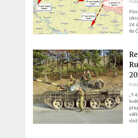
Pub
Půvo
Ukra
24. 
do Č
Re
Ru
20
Pub
„T-
květ
přep
válk
slo