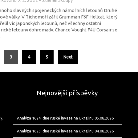
likováno
9. 2. 2021
–
Zdeněk Skoupý
mnoho slavných spojeneckých námořních letounů Druhé
ové války. V Tichomoří zářil Grumman F6F Hellcat, který
řelil víc japonských letounů, než všechny ostatní
ické letouny dohromady. Chance Vought F4U Corsair se
…
3
4
5
Next
Nejnovější příspěvky
m,
Analýza 1624. dne ruské invaze na Ukrajinu 05.08.2026
Analýza 1623. dne ruské invaze na Ukrajinu 04.08.2026