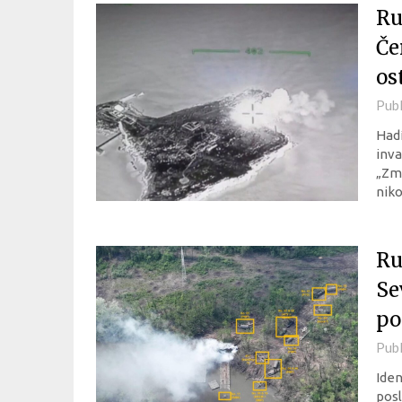
Ru
Če
os
Pub
Hadí
inva
„Zmi
niko
Ru
Se
po
Pub
Iden
posl