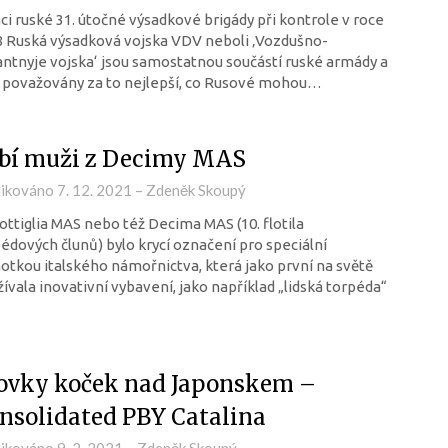
ci ruské 31. útočné výsadkové brigády při kontrole v roce
 Ruská výsadková vojska VDV neboli ‚Vozdušno-
ntnyje vojska‘ jsou samostatnou součástí ruské armády a
 považovány za to nejlepší, co Rusové mohou…
bí muži z Decimy MAS
likováno
7. 12. 2021
–
Zdeněk Skoupý
lottiglia MAS nebo též Decima MAS (10. flotila
édových člunů) bylo krycí označení pro speciální
otkou italského námořnictva, která jako první na světě
ívala inovativní vybavení, jako například „lidská torpéda“
ovky koček nad Japonskem –
nsolidated PBY Catalina