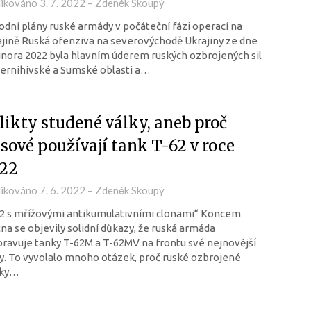
likováno
3. 7. 2022
–
Zdeněk Skoupý
dní plány ruské armády v počáteční fázi operací na
jině Ruská ofenziva na severovýchodě Ukrajiny ze dne
února 2022 byla hlavním úderem ruských ozbrojených sil
ernihivské a Sumské oblasti a…
likty studené války, aneb proč
sové používají tank T-62 v roce
22
likováno
7. 6. 2022
–
Zdeněk Skoupý
62 s mřížovými antikumulativními clonami“ Koncem
na se objevily solidní důkazy, že ruská armáda
ravuje tanky T-62M a T-62MV na frontu své nejnovější
y. To vyvolalo mnoho otázek, proč ruské ozbrojené
žky…