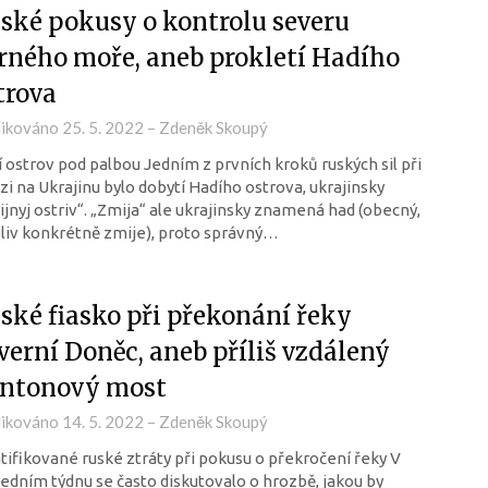
ské pokusy o kontrolu severu
rného moře, aneb prokletí Hadího
trova
likováno
25. 5. 2022
–
Zdeněk Skoupý
 ostrov pod palbou Jedním z prvních kroků ruských sil při
zi na Ukrajinu bylo dobytí Hadího ostrova, ukrajinsky
jnyj ostriv“. „Zmija“ ale ukrajinsky znamená had (obecný,
liv konkrétně zmije), proto správný…
ské fiasko při překonání řeky
verní Doněc, aneb příliš vzdálený
ntonový most
likováno
14. 5. 2022
–
Zdeněk Skoupý
tifikované ruské ztráty při pokusu o překročení řeky V
edním týdnu se často diskutovalo o hrozbě, jakou by