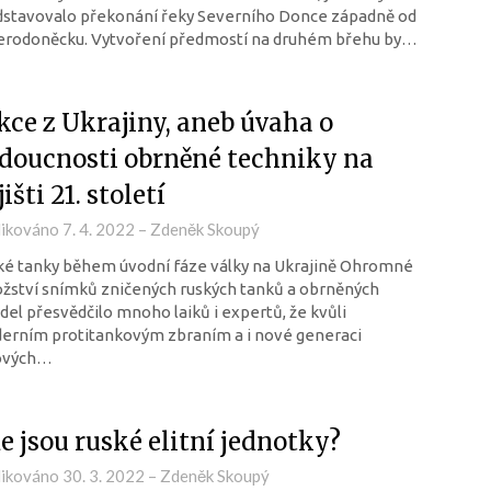
dstavovalo překonání řeky Severního Donce západně od
erodoněcku. Vytvoření předmostí na druhém břehu by…
kce z Ukrajiny, aneb úvaha o
doucnosti obrněné techniky na
išti 21. století
likováno
7. 4. 2022
–
Zdeněk Skoupý
ké tanky během úvodní fáze války na Ukrajině Ohromné
ství snímků zničených ruských tanků a obrněných
del přesvědčilo mnoho laiků i expertů, že kvůli
erním protitankovým zbraním a i nové generaci
ových…
e jsou ruské elitní jednotky?
likováno
30. 3. 2022
–
Zdeněk Skoupý