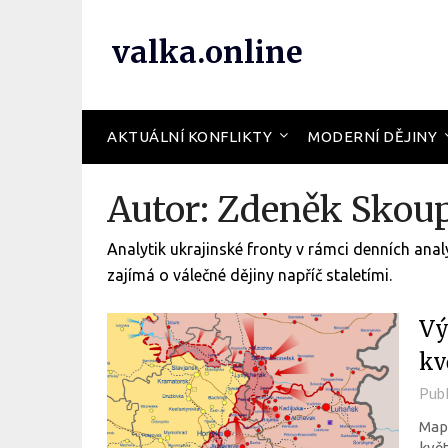
valka.online
AKTUÁLNÍ KONFLIKTY
MODERNÍ DĚJINY
Autor:
Zdeněk Skou
Analytik ukrajinské fronty v rámci denních anal
zajímá o válečné dějiny napříč staletími.
Vý
kv
Pub
Mapa
kvě