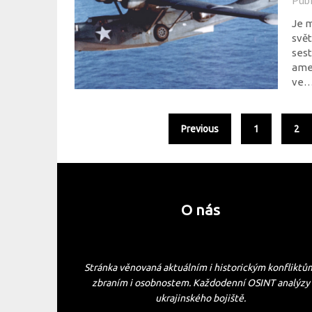
Pub
Je 
svět
sest
amer
ve
Previous
1
2
O nás
Stránka věnovaná aktuálním i historickým konfliktů
zbraním i osobnostem. Každodenní OSINT analýzy
ukrajinského bojiště.