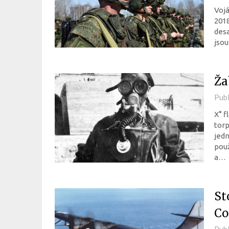
Vojá
2018
desa
jsou
Ža
Pub
X° f
torp
jedn
použ
a…
St
Co