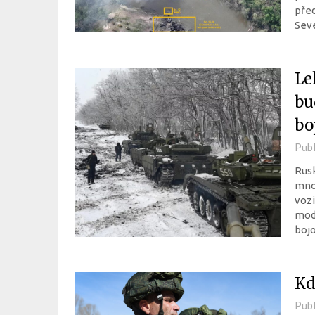
pře
Sev
Le
bu
boj
Pub
Rus
množ
vozi
mod
boj
Kd
Pub