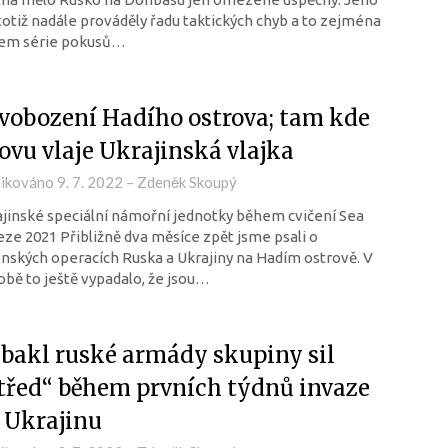
 totiž nadále prováděly řadu taktických chyb a to zejména
em série pokusů…
vobození Hadího ostrova; tam kde
ovu vlaje Ukrajinská vlajka
likováno
9. 7. 2022
–
Zdeněk Skoupý
jinské speciální námořní jednotky během cvičení Sea
ze 2021 Přibližně dva měsíce zpět jsme psali o
nských operacích Ruska a Ukrajiny na Hadím ostrově. V
obě to ještě vypadalo, že jsou…
bakl ruské armády skupiny sil
třed“ během prvních týdnů invaze
 Ukrajinu