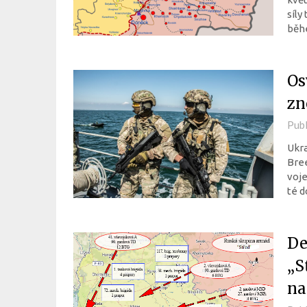
síly
běh
Os
zn
Pub
Ukra
Bree
voje
té d
De
„S
na