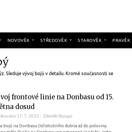
NOVOVĚK
STŘEDOVĚK
STAROVĚK
PRAVĚK
pý
ýz. Sleduje vývoj bojů v detailu. Kromě současnosti se
voj frontové linie na Donbasu od 15.
ětna dosud
likováno
17. 7. 2022
–
Zdeněk Skoupý
 bojů na Donbasu Od letošního dubna až do poloviny
tna mělo Rusko na Donbasu jen omezené úspěchy. Jeho