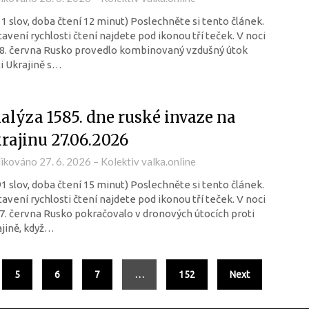
11 slov, doba čtení 12 minut) Poslechněte si tento článek.
avení rychlosti čtení najdete pod ikonou tří teček. V noci
8. června Rusko provedlo kombinovaný vzdušný útok
i Ukrajině s…
alýza 1585. dne ruské invaze na
rajinu 27.06.2026
likováno
27. 6. 2026
–
Kolektiv valka.online
91 slov, doba čtení 15 minut) Poslechněte si tento článek.
avení rychlosti čtení najdete pod ikonou tří teček. V noci
7. června Rusko pokračovalo v dronových útocích proti
jině, když…
5
6
7
…
152
Next