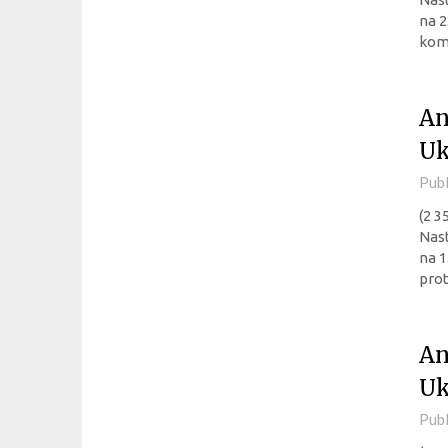
na 2
kom
An
Uk
Pub
(2 3
Nast
na 1
prot
An
Uk
Pub