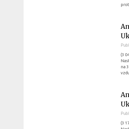
prot
An
Uk
Pub
(3 0
Nast
na 
vzdu
An
Uk
Pub
(3 1
Nast