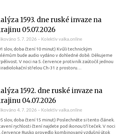
alýza 1593. dne ruské invaze na
rajinu 05.07.2026
likováno
5. 7. 2026
–
Kolektiv valka.online
01 slov, doba čtení 10 minut) Kvůli technickým
blémům bude audio vydáno v dohledné době. Děkujeme
rpělivost. V noci na 5. července protivník zaútočil jednou
iradiolokační střelou Ch-31 z prostoru…
alýza 1592. dne ruské invaze na
rajinu 04.07.2026
likováno
4. 7. 2026
–
Kolektiv valka.online
95 slov, doba čtení 15 minut) Poslechněte si tento článek.
avení rychlosti čtení najdete pod ikonou tří teček. V noci
. července Rusko provedlo kombinovaný vzdušný útok