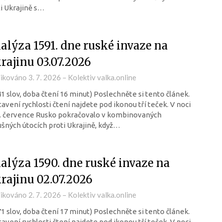
i Ukrajině s…
alýza 1591. dne ruské invaze na
rajinu 03.07.2026
likováno
3. 7. 2026
–
Kolektiv valka.online
41 slov, doba čtení 16 minut) Poslechněte si tento článek.
avení rychlosti čtení najdete pod ikonou tří teček. V noci
3. července Rusko pokračovalo v kombinovaných
šných útocích proti Ukrajině, když…
alýza 1590. dne ruské invaze na
rajinu 02.07.2026
likováno
2. 7. 2026
–
Kolektiv valka.online
71 slov, doba čtení 17 minut) Poslechněte si tento článek.
avení rychlosti čtení najdete pod ikonou tří teček. V noci