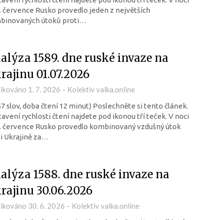
. července Rusko provedlo jeden z největších
binovaných útoků proti…
alýza 1589. dne ruské invaze na
rajinu 01.07.2026
likováno
1. 7. 2026
–
Kolektiv valka.online
57 slov, doba čtení 12 minut) Poslechněte si tento článek.
avení rychlosti čtení najdete pod ikonou tří teček. V noci
. července Rusko provedlo kombinovaný vzdušný útok
i Ukrajině za…
alýza 1588. dne ruské invaze na
rajinu 30.06.2026
likováno
30. 6. 2026
–
Kolektiv valka.online