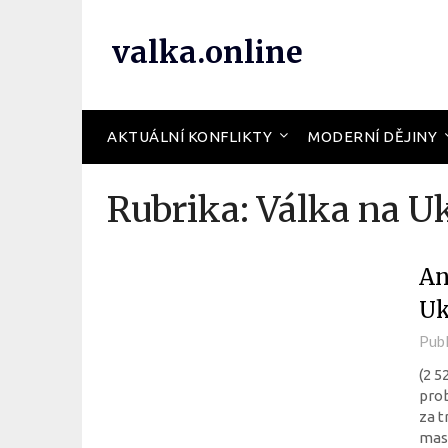
valka.online
AKTUÁLNÍ KONFLIKTY
MODERNÍ DĚJINY
Rubrika:
Válka na U
An
Uk
Pub
(2 5
pro
za t
masi