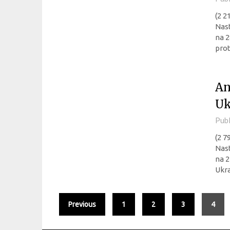
(2 2
Nast
na 2
prot
An
Uk
Pub
(2 7
Nast
na 2
Ukra
Previous
1
2
3
4