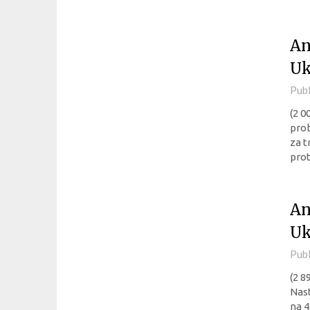
An
Uk
Pub
(2 0
pro
za t
prot
An
Uk
Pub
(2 8
Nast
na 4