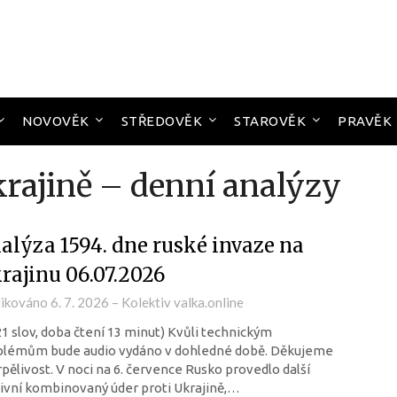
NOVOVĚK
STŘEDOVĚK
STAROVĚK
PRAVĚK
krajině – denní analýzy
alýza 1594. dne ruské invaze na
rajinu 06.07.2026
likováno
6. 7. 2026
–
Kolektiv valka.online
21 slov, doba čtení 13 minut) Kvůli technickým
blémům bude audio vydáno v dohledné době. Děkujeme
rpělivost. V noci na 6. července Rusko provedlo další
vní kombinovaný úder proti Ukrajině,…