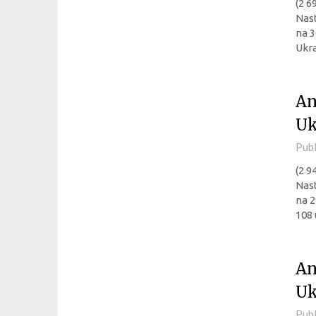
(2 6
Nast
na 3
Ukra
An
Uk
Pub
(2 9
Nast
na 2
108
An
Uk
Pub