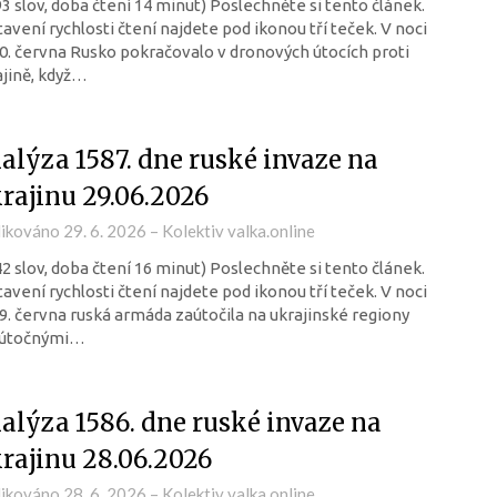
93 slov, doba čtení 14 minut) Poslechněte si tento článek.
avení rychlosti čtení najdete pod ikonou tří teček. V noci
0. června Rusko pokračovalo v dronových útocích proti
jině, když…
alýza 1587. dne ruské invaze na
rajinu 29.06.2026
likováno
29. 6. 2026
–
Kolektiv valka.online
42 slov, doba čtení 16 minut) Poslechněte si tento článek.
avení rychlosti čtení najdete pod ikonou tří teček. V noci
9. června ruská armáda zaútočila na ukrajinské regiony
 útočnými…
alýza 1586. dne ruské invaze na
rajinu 28.06.2026
likováno
28. 6. 2026
–
Kolektiv valka.online