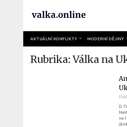
valka.online
AKTUÁLNÍ KONFLIKTY
MODERNÍ DĚJINY
Rubrika:
Válka na U
An
Uk
Pub
(2 7
Nast
na 1
útok