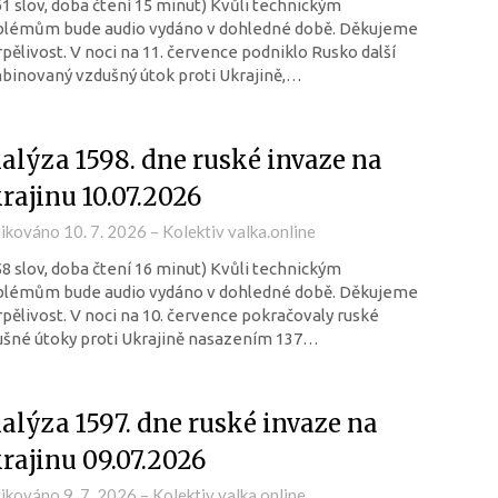
61 slov, doba čtení 15 minut) Kvůli technickým
blémům bude audio vydáno v dohledné době. Děkujeme
rpělivost. V noci na 11. července podniklo Rusko další
inovaný vzdušný útok proti Ukrajině,…
alýza 1598. dne ruské invaze na
rajinu 10.07.2026
likováno
10. 7. 2026
–
Kolektiv valka.online
58 slov, doba čtení 16 minut) Kvůli technickým
blémům bude audio vydáno v dohledné době. Děkujeme
rpělivost. V noci na 10. července pokračovaly ruské
šné útoky proti Ukrajině nasazením 137…
alýza 1597. dne ruské invaze na
rajinu 09.07.2026
likováno
9. 7. 2026
–
Kolektiv valka.online