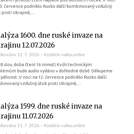
3. července podniklo Rusko další kombinovaný vzdušný
 proti Ukrajině,…
alýza 1600. dne ruské invaze na
rajinu 12.07.2026
likováno
12. 7. 2026
–
Kolektiv valka.online
28 slov, doba čtení 16 minut) Kvůli technickým
blémům bude audio vydáno v dohledné době. Děkujeme
rpělivost. V noci na 12. července podniklo Rusko další
inovaný vzdušný útok proti Ukrajině,…
alýza 1599. dne ruské invaze na
rajinu 11.07.2026
likováno
11. 7. 2026
–
Kolektiv valka.online