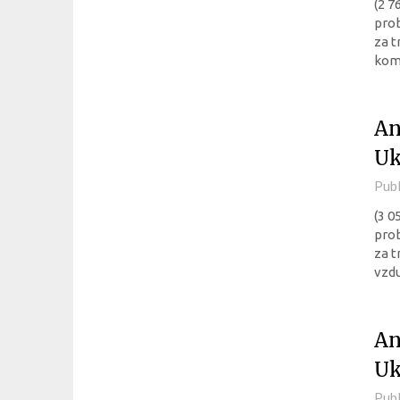
(2 7
pro
za t
komb
An
Uk
Pub
(3 0
pro
za t
vzdu
An
Uk
Pub