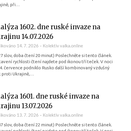
jině, při…
alýza 1602. dne ruské invaze na
rajinu 14.07.2026
likováno
14. 7. 2026
–
Kolektiv valka.online
27 slov, doba čtení 20 minut) Poslechněte si tento článek.
avení rychlosti čtení najdete pod ikonou tří teček. V noci
4. července podniklo Rusko další kombinovaný vzdušný
 proti Ukrajině,…
alýza 1601. dne ruské invaze na
rajinu 13.07.2026
likováno
13. 7. 2026
–
Kolektiv valka.online
47 slov, doba čtení 22 minut) Poslechněte si tento článek.
avení rychlosti čtení najdete pod ikonou tří teček. V noci