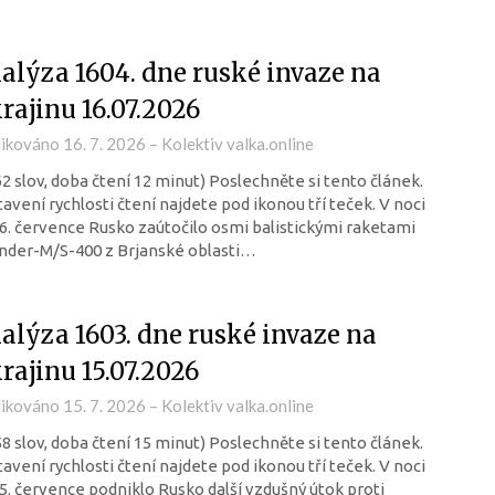
alýza 1604. dne ruské invaze na
rajinu 16.07.2026
likováno
16. 7. 2026
–
Kolektiv valka.online
62 slov, doba čtení 12 minut) Poslechněte si tento článek.
avení rychlosti čtení najdete pod ikonou tří teček. V noci
6. července Rusko zaútočilo osmi balistickými raketami
nder-M/S-400 z Brjanské oblasti…
alýza 1603. dne ruské invaze na
rajinu 15.07.2026
likováno
15. 7. 2026
–
Kolektiv valka.online
58 slov, doba čtení 15 minut) Poslechněte si tento článek.
avení rychlosti čtení najdete pod ikonou tří teček. V noci
5. července podniklo Rusko další vzdušný útok proti