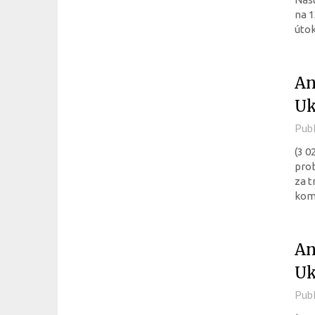
na 1
útok
An
Uk
Pub
(3 0
pro
za t
komb
An
Uk
Pub