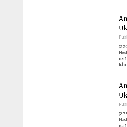
An
Uk
Pub
(2 2
Nast
na 1
Iska
An
Uk
Pub
(2 7
Nast
na 1