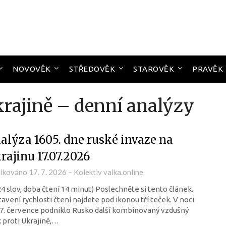
NOVOVĚK
STŘEDOVĚK
STAROVĚK
PRAVĚK
krajině – denní analýzy
alýza 1605. dne ruské invaze na
rajinu 17.07.2026
likováno
17. 7. 2026
–
Kolektiv valka.online
24 slov, doba čtení 14 minut) Poslechněte si tento článek.
avení rychlosti čtení najdete pod ikonou tří teček. V noci
7. července podniklo Rusko další kombinovaný vzdušný
 proti Ukrajině,…