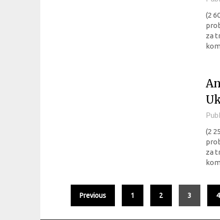
(2 6
pro
za t
komb
An
Uk
Pub
(2 2
pro
za t
komb
Previous
1
2
3
4