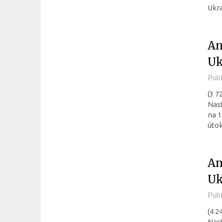
Ukra
An
Uk
Pub
(3 7
Nast
na 1
útok
An
Uk
Pub
(4 2
Nast