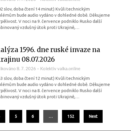
02 slov, doba čtení 14 minut) Kvůli technickým
blémům bude audio vydáno v dohledné době. Děkujeme
rpělivost. V noci na 9. července podniklo Rusko další
inovaný vzdušný útok proti Ukrajině,…
alýza 1596. dne ruské invaze na
rajinu 08.07.2026
likováno
8. 7. 2026
–
Kolektiv valka.online
53 slov, doba čtení 12 minut) Kvůli technickým
blémům bude audio vydáno v dohledné době. Děkujeme
rpělivost. V noci na 8. července podniklo Rusko další
inovaný vzdušný útok proti Ukrajině,…
5
6
…
152
Next