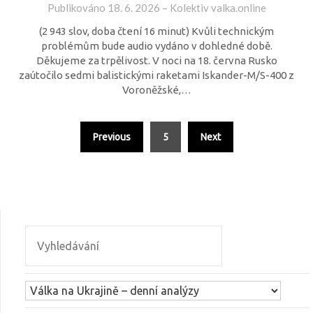
Publikováno
18. 6. 2026
–
Kolektiv valka.online
(2 943 slov, doba čtení 16 minut) Kvůli technickým
problémům bude audio vydáno v dohledné době.
Děkujeme za trpělivost. V noci na 18. června Rusko
zaútočilo sedmi balistickými raketami Iskander-M/S-400 z
Voroněžské,…
Previous
5
Next