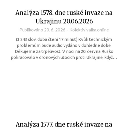
Analýza 1578. dne ruské invaze na
Ukrajinu 20.06.2026
Publikováno
20. 6. 2026
–
Kolektiv valka.online
(3 243 slov, doba čtení 17 minut) Kvůli technickým
problémům bude audio vydáno v dohledné době.
Děkujeme za trpělivost. V noci na 20. června Rusko
pokračovalo v dronových útocích proti Ukrajině, když…
Analýza 1577. dne ruské invaze na