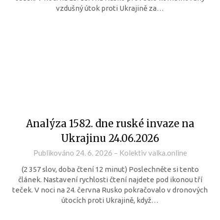
vzdušný útok proti Ukrajině za…
Analýza 1582. dne ruské invaze na
Ukrajinu 24.06.2026
Publikováno
24. 6. 2026
–
Kolektiv valka.online
(2 357 slov, doba čtení 12 minut) Poslechněte si tento
článek. Nastavení rychlosti čtení najdete pod ikonou tří
teček. V noci na 24. června Rusko pokračovalo v dronových
útocích proti Ukrajině, když…