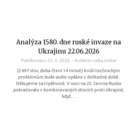
Analýza 1580. dne ruské invaze na
Ukrajinu 22.06.2026
Publikováno
22. 6. 2026
–
Kolektiv valka.online
(2 697 slov, doba čtení 14 minut) Kvůli technickým
problémům bude audio vydáno v dohledné době.
Děkujeme za trpělivost. V noci na 22. června Rusko
pokračovalo v kombinovaných útocích proti Ukrajině,
když…