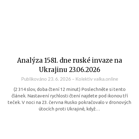
Analýza 1581. dne ruské invaze na
Ukrajinu 23.06.2026
Publikováno
23. 6. 2026
–
Kolektiv valka.online
(2 314 slov, doba čtení 12 minut) Poslechněte si tento
článek. Nastavení rychlosti čtení najdete pod ikonou tří
teček. V noci na 23. června Rusko pokračovalo v dronových
útocích proti Ukrajině, když…