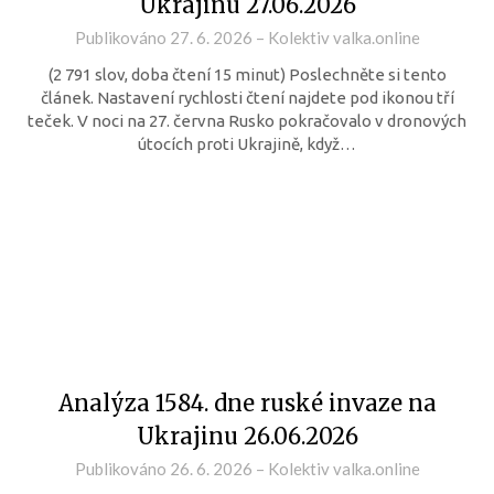
Ukrajinu 27.06.2026
Publikováno
27. 6. 2026
–
Kolektiv valka.online
(2 791 slov, doba čtení 15 minut) Poslechněte si tento
článek. Nastavení rychlosti čtení najdete pod ikonou tří
teček. V noci na 27. června Rusko pokračovalo v dronových
útocích proti Ukrajině, když…
Analýza 1584. dne ruské invaze na
Ukrajinu 26.06.2026
Publikováno
26. 6. 2026
–
Kolektiv valka.online