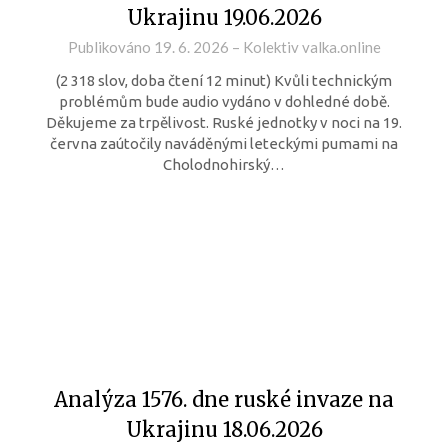
Ukrajinu 19.06.2026
Publikováno
19. 6. 2026
–
Kolektiv valka.online
(2 318 slov, doba čtení 12 minut) Kvůli technickým
problémům bude audio vydáno v dohledné době.
Děkujeme za trpělivost. Ruské jednotky v noci na 19.
června zaútočily naváděnými leteckými pumami na
Cholodnohirský…
Analýza 1576. dne ruské invaze na
Ukrajinu 18.06.2026