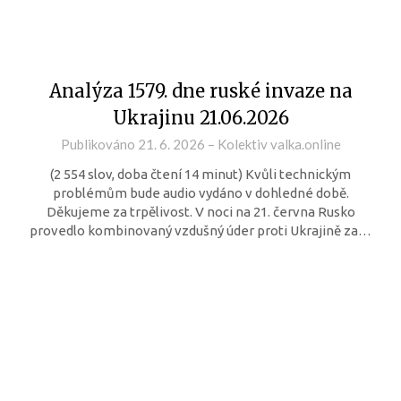
Analýza 1579. dne ruské invaze na
Ukrajinu 21.06.2026
Publikováno
21. 6. 2026
–
Kolektiv valka.online
(2 554 slov, doba čtení 14 minut) Kvůli technickým
problémům bude audio vydáno v dohledné době.
Děkujeme za trpělivost. V noci na 21. června Rusko
provedlo kombinovaný vzdušný úder proti Ukrajině za…