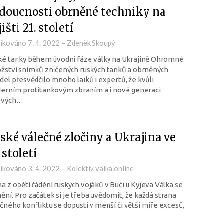
doucnosti obrněné techniky na
išti 21. století
likováno
7. 4. 2022
–
Zdeněk Skoupý
ké tanky během úvodní fáze války na Ukrajině Ohromné
ství snímků zničených ruských tanků a obrněných
del přesvědčilo mnoho laiků i expertů, že kvůli
erním protitankovým zbraním a i nové generaci
ových…
ské válečné zločiny a Ukrajina ve
 století
likováno
3. 4. 2022
–
Kolektiv valka.online
a z obětí řádění ruských vojáků v Buči u Kyjeva Válka se
ní. Pro začátek si je třeba uvědomit, že každá strana
čného konfliktu se dopustí v menší či větší míře excesů,