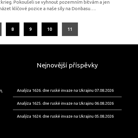
zkrieg. Pokoušeli se vyhnout pozemním bitvám a jen
ázet klíčové pozice a naše síly na Donbasu….
8
9
10
11
Nejnovější příspěvky
m,
Analýza 1626. dne ruské invaze na Ukrajinu 07.08.2026
Analýza 1625. dne ruské invaze na Ukrajinu 06.08.2026
Analýza 1624. dne ruské invaze na Ukrajinu 05.08.2026