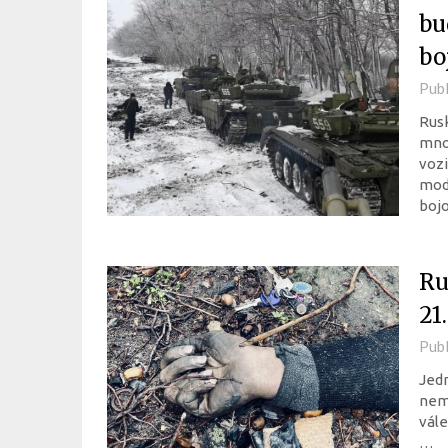
bu
boj
Pub
Rus
množ
vozi
mod
boj
Ru
21.
Pub
Jedn
nemě
vále
…