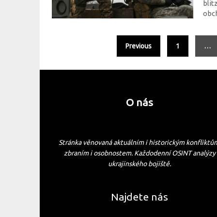
blit
obch
Previous
1
…
O nás
Stránka věnovaná aktuálním i historickým konfliktů
zbraním i osobnostem. Každodenní OSINT analýzy
ukrajinského bojiště.
Najdete nás