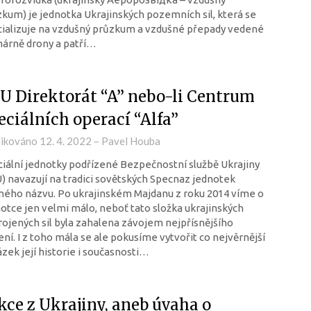
kum) je jednotka Ukrajinských pozemních sil, která se
ializuje na vzdušný průzkum a vzdušné přepady vedené
árně drony a patří…
U Direktorát “A” nebo-li Centrum
eciálních operací “Alfa”
likováno
12. 4. 2022
–
Pavel Houba
iální jednotky podřízené Bezpečnostní službě Ukrajiny
) navazují na tradici sovětských Specnaz jednotek
ného názvu. Po ukrajinském Majdanu z roku 2014 víme o
otce jen velmi málo, neboť tato složka ukrajinských
ojených sil byla zahalena závojem nejpřísnějšího
ení. I z toho mála se ale pokusíme vytvořit co nejvěrnější
zek její historie i současnosti…
kce z Ukrajiny, aneb úvaha o