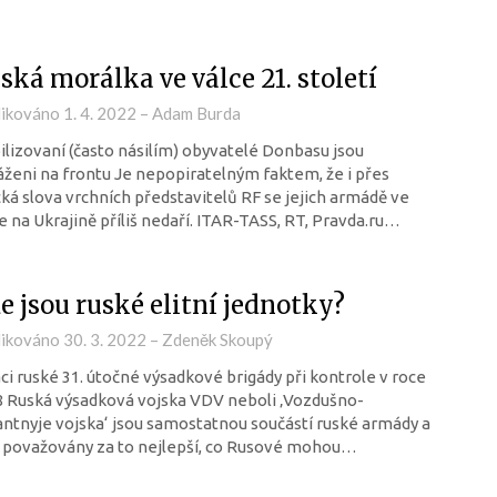
ská morálka ve válce 21. století
likováno
1. 4. 2022
–
Adam Burda
lizovaní (často násilím) obyvatelé Donbasu jsou
ženi na frontu Je nepopiratelným faktem, že i přes
cká slova vrchních představitelů RF se jejich armádě ve
e na Ukrajině příliš nedaří. ITAR-TASS, RT, Pravda.ru…
e jsou ruské elitní jednotky?
likováno
30. 3. 2022
–
Zdeněk Skoupý
ci ruské 31. útočné výsadkové brigády při kontrole v roce
 Ruská výsadková vojska VDV neboli ‚Vozdušno-
ntnyje vojska‘ jsou samostatnou součástí ruské armády a
 považovány za to nejlepší, co Rusové mohou…