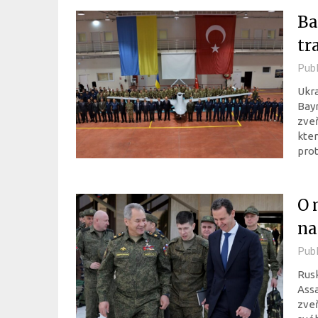
Ba
tr
Pub
Ukra
Bayr
zveř
kter
prot
O 
na
Pub
Rusk
Assa
zveř