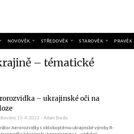
NOVOVĚK
STŘEDOVĚK
STAROVĚK
PRAVĚK
krajině – tématické
rorozvidka – ukrajinské oči na
loze
likováno
15. 4. 2022
–
Adam Burda
átor Aerorozvidky s oktokoptérou ukrajinské výroby R-
rorozvidka (ukrajinsky Аеророзвідка – vzdušný