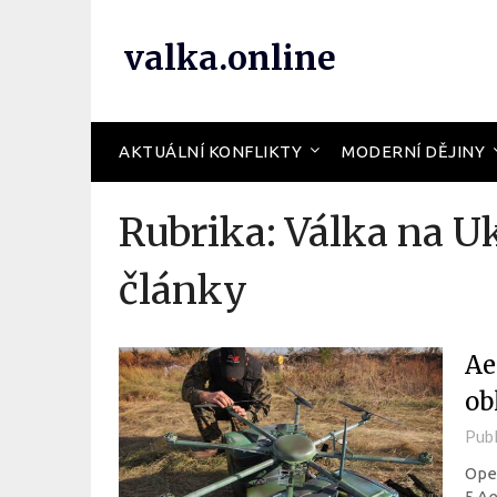
valka.online
AKTUÁLNÍ KONFLIKTY
MODERNÍ DĚJINY
Rubrika:
Válka na U
články
Ae
ob
Pub
Oper
5 Ae