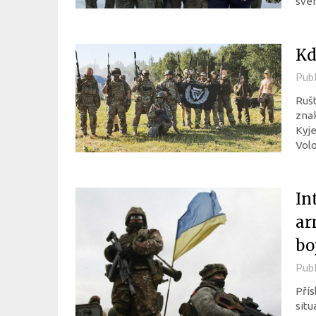
svéh
Kd
Pub
Rušt
znak
Kyje
Volo
In
ar
bo
Pub
Přís
situ