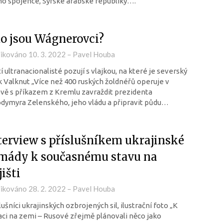
o spojence, Syrské arabské republiky….
o jsou Wágnerovci?
likováno
10. 3. 2022
–
Pavel Houba
í ultranacionalisté pozují s vlajkou, na které je severský
 Valknut „Více než 400 ruských žoldnéřů operuje v
vě s příkazem z Kremlu zavraždit prezidenta
dymyra Zelenského, jeho vládu a připravit půdu…
terview s příslušníkem ukrajinské
mády k současnému stavu na
jišti
likováno
28. 2. 2022
–
Pavel Houba
lušníci ukrajinských ozbrojených sil, ilustrační foto „K
aci na zemi – Rusové zřejmě plánovali něco jako