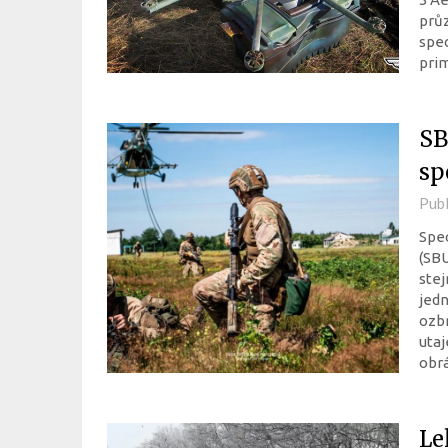
průz
spec
prim
SB
sp
Pub
Spec
(SBU
stej
jedn
ozbr
utaj
obrá
Le