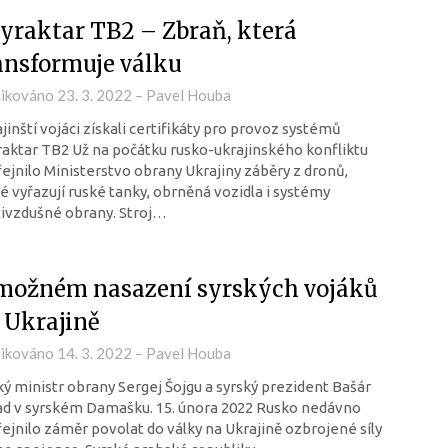
yraktar TB2 – Zbraň, která
ansformuje válku
likováno
23. 3. 2022
–
Pavel Houba
jinští vojáci získali certifikáty pro provoz systémů
aktar TB2 Už na počátku rusko-ukrajinského konfliktu
ejnilo Ministerstvo obrany Ukrajiny záběry z dronů,
é vyřazují ruské tanky, obrněná vozidla i systémy
ivzdušné obrany. Stroj…
možném nasazení syrských vojáků
 Ukrajině
likováno
14. 3. 2022
–
Pavel Houba
ý ministr obrany Sergej Šojgu a syrský prezident Bašár
d v syrském Damašku. 15. února 2022 Rusko nedávno
ejnilo záměr povolat do války na Ukrajině ozbrojené síly