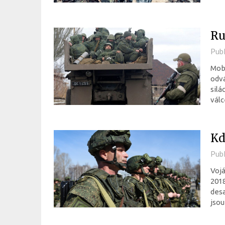
Ru
Pub
Mobi
odvá
silá
válc
Kd
Pub
Vojá
2018
desa
jsou