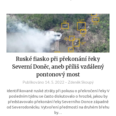
Ruské fiasko při překonání řeky
Severní Doněc, aneb příliš vzdálený
pontonový most
Publikováno
14. 5. 2022
–
Zdeněk Skoupý
Identifikované ruské ztráty při pokusu o překročení řeky V
posledním týdnu se často diskutovalo o hrozbě, jakou by
představovalo překonání řeky Severního Donce západně
od Severodoněcku. Vytvoření předmostí na druhém břehu
by…