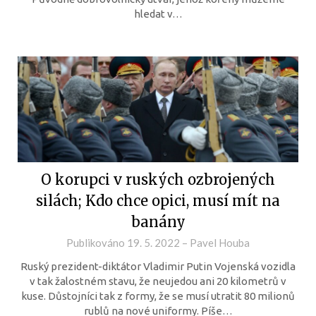
hledat v…
O korupci v ruských ozbrojených
silách; Kdo chce opici, musí mít na
banány
Publikováno
19. 5. 2022
–
Pavel Houba
Ruský prezident-diktátor Vladimir Putin Vojenská vozidla
v tak žalostném stavu, že neujedou ani 20 kilometrů v
kuse. Důstojníci tak z formy, že se musí utratit 80 milionů
rublů na nové uniformy. Píše…