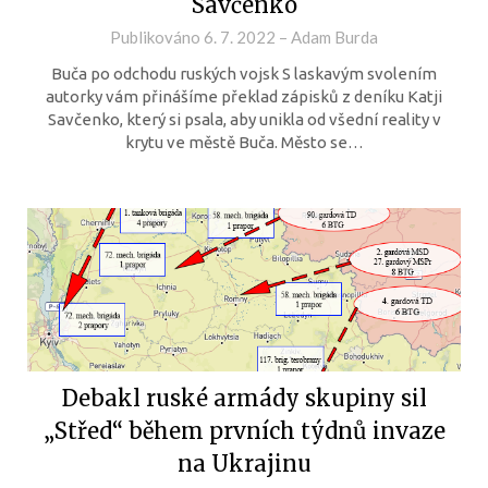
Savčenko
Publikováno
6. 7. 2022
–
Adam Burda
Buča po odchodu ruských vojsk S laskavým svolením
autorky vám přinášíme překlad zápisků z deníku Katji
Savčenko, který si psala, aby unikla od všední reality v
krytu ve městě Buča. Město se…
Debakl ruské armády skupiny sil
„Střed“ během prvních týdnů invaze
na Ukrajinu