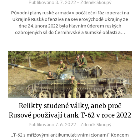
Publikováno
3. 7. 2022
–
Zdeněk Skoupý
Původní plány ruské armády v počáteční fázi operací na
Ukrajině Ruská ofenziva na severovýchodě Ukrajiny ze
dne 24. února 2022 byla hlavním úderem ruských
ozbrojených sil do Černihivské a Sumské oblasti a…
Relikty studené války, aneb proč
Rusové používají tank T-62 v roce 2022
Publikováno
7. 6. 2022
–
Zdeněk Skoupý
„T-62 s mřížovými antikumulativními clonami“ Koncem