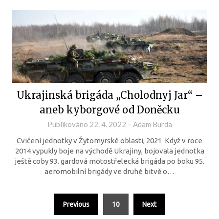
Ukrajinská brigáda „Cholodnyj Jar“ –
aneb kyborgové od Doněcku
Publikováno
22. 4. 2022
–
Adam Burda
Cvičení jednotky v Žytomyrské oblasti, 2021 Když v roce
2014 vypukly boje na východě Ukrajiny, bojovala jednotka
ještě coby 93. gardová motostřelecká brigáda po boku 95.
aeromobilní brigády ve druhé bitvě o…
Previous
10
Next