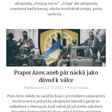
ukrajinsky „Zmijnyj ostriv“. „Zmija“ ale ukrajinsky
znamená had (obecný, nikoliv konkrétně zmije), proto
správný…
Prapor Azov, aneb pár nácků jako
důvod k válce
Publikováno
22. 5. 2022
–
Pavel Houba
Pluk Azov někdy na začátku bojů s proruskými separatisty
Kontroverzní jednotka ukrajinské Národní gardy se
základnou v Mariupolu budí vášně již od svého založení.
Původně dobrovolnický útvar, jehož kořeny můžeme