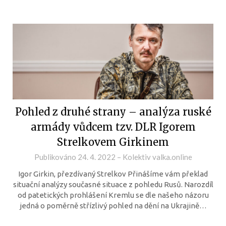
Pohled z druhé strany – analýza ruské
armády vůdcem tzv. DLR Igorem
Strelkovem Girkinem
Publikováno
24. 4. 2022
–
Kolektiv valka.online
Igor Girkin, přezdívaný Strelkov Přinášíme vám překlad
situační analýzy současné situace z pohledu Rusů. Narozdíl
od patetických prohlášení Kremlu se dle našeho názoru
jedná o poměrně střízlivý pohled na dění na Ukrajině…