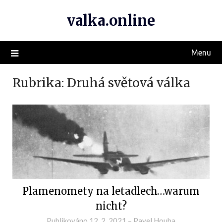
valka.online
Menu
Rubrika:
Druhá světová válka
Plamenomety na letadlech…warum
nicht?
Publikováno
12. 2. 2021
–
Pavel Houba