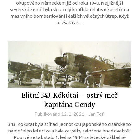
okupováno Německem již od roku 1940. Nejjižnější
severská země byla skrz celý konflikt relativně ušetřena
masivního bombardování i dalších válečných útrap. Když
se však čas…
Elitní 343. Kókútai – ostrý meč
kapitána Gendy
Publikováno
12. 1. 2021
–
Jan Tofl
343. Kokutai byla stíhací jednotkou japonského císařského
námořního letectva a byla za války založena hned dvakrát.
Poprvé se tak stalo 1. ledna 1944 na letecké základně