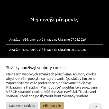
Nejnovější příspěvky
Analýza 1626. dne ruské invaze na Ukrajinu 07.08.2026
Analýza 1625. dne ruské invaze na Ukrajinu 06.08.2026
Analýza 1624. dne ruské invaze na Ukrajinu 05.08.2026
Stránky používají soubory cookies
Na našich webových stránkách používáme soubory cookie,
abychom vám poskytli co nejrelevantnější služby tím, že si
zapamatujeme vaše preference a opakované návštěvy.
Kliknutím na tlačítko "Přijmout vše" souhlasíte s používáním
VŠECH souborů cookie. Můžete však navštívit "Nastavení
souborů cookie" a poskytnout kontrolovaný souhlas..
Nastavení cookies
Přijmout vše
© valka.online | Vydavatel: Jan Tofl, Plzeň | ISSN 3029-