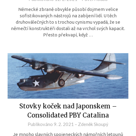
Německé zbraně obvykle působí dojmem velice
sofistikovaných nástrojů na zabíjení lidí. U těch
druhoválečných to s trochou cynismu vypadá, že se
němečtí konstruktéři dostali až na vrchol svých kapacit.
Přesto překvapí, když …
Stovky koček nad Japonskem –
Consolidated PBY Catalina
Publikováno
9. 2. 2021
–
Zdeněk Skoupý
Je mnoho slavných spojeneckých námořních letounů