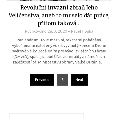
Revoluční invazní zbraň Jeho
Veličenstva, aneb to muselo dát práce,
přitom taková…
Publikováno
28. 9. 2020
–
Pavel Houba
Panjandrum. To je masivní, raketami poháněný,
výbušninami naložený vozík vyvinutý koncem Druhé
světové války Oddělením pro vývoj zvláštních zbraní
(DMWD), spadající pod Úřad admirality a námořních
záležitostí při Ministerstvu obrany Velké Británie….
Previous
5
Next