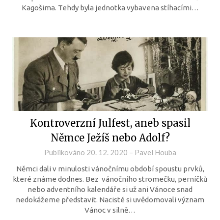
Kagošima. Tehdy byla jednotka vybavena stíhacími…
Kontroverzní Julfest, aneb spasil
Němce Ježíš nebo Adolf?
Publikováno
20. 12. 2020
–
Pavel Houba
Němci dali v minulosti vánočnímu období spoustu prvků,
které známe dodnes. Bez vánočního stromečku, perníčků
nebo adventního kalendáře si už ani Vánoce snad
nedokážeme představit. Nacisté si uvědomovali význam
Vánoc v silně…