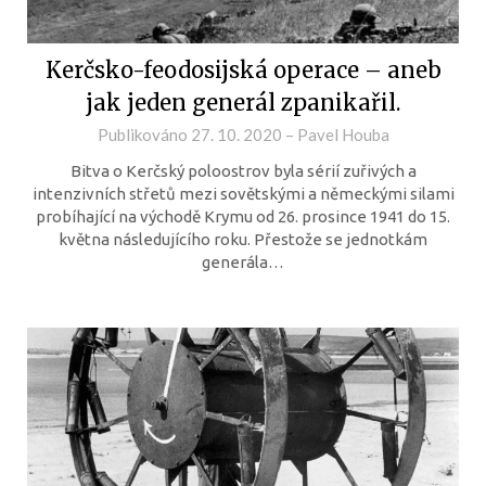
Kerčsko-feodosijská operace – aneb
jak jeden generál zpanikařil.
Publikováno
27. 10. 2020
–
Pavel Houba
Bitva o Kerčský poloostrov byla sérií zuřivých a
intenzivních střetů mezi sovětskými a německými silami
probíhající na východě Krymu od 26. prosince 1941 do 15.
května následujícího roku. Přestože se jednotkám
generála…