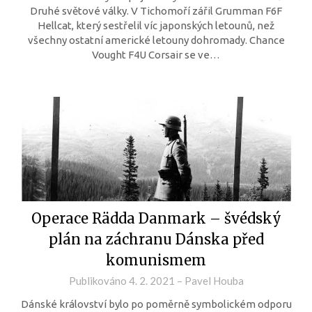
Druhé světové války. V Tichomoří zářil Grumman F6F
Hellcat, který sestřelil víc japonských letounů, než
všechny ostatní americké letouny dohromady. Chance
Vought F4U Corsair se ve…
Operace Rädda Danmark – švédský
plán na záchranu Dánska před
komunismem
Publikováno
4. 2. 2021
–
Pavel Houba
Dánské království bylo po poměrně symbolickém odporu