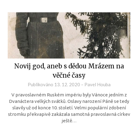
Novij god, aneb s dědou Mrázem na
věčné časy
Publikováno
13. 12. 2020
–
Pavel Houba
V pravoslavném Ruském impériu byly Vánoce jedním z
Dvanáctera velkých svátků. Oslavy narození Páně se tedy
slavily už od konce 10. století. Velmi populární zdobení
stromku překvapivě zakázala samotná pravoslavná církev
ještě…