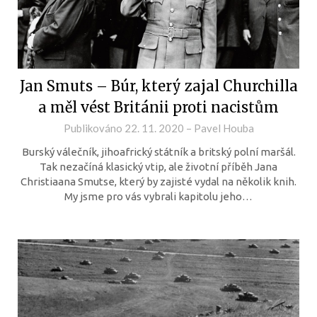
Jan Smuts – Búr, který zajal Churchilla
a měl vést Británii proti nacistům
Publikováno
22. 11. 2020
–
Pavel Houba
Burský válečník, jihoafrický státník a britský polní maršál.
Tak nezačíná klasický vtip, ale životní příběh Jana
Christiaana Smutse, který by zajisté vydal na několik knih.
My jsme pro vás vybrali kapitolu jeho…