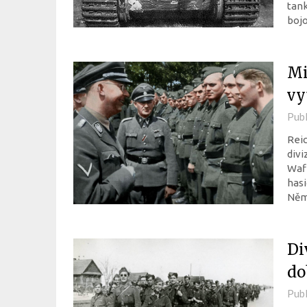
tank
boj
Mi
vy
Pub
Reic
divi
Waf
hasi
Něm
Di
do
Pub