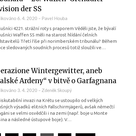
vision der SS
likováno
6. 4. 2020
–
Pavel Houba
lušníci 4221. strážní roty s praporem Věděli jste, že bývalí
lušníci Waffen SS měli na starost hlídání čelních
stavitelů Třetí říše při norimberském tribunálu? Během
ce sledovaných soudních procesů totiž sloužili ve…
erazione Wintergewitter, aneb
talské Ardeny“ v bitvě o Garfagnana
likováno
3. 4. 2020
–
Zdeněk Skoupý
iskutabilní invazi na Krétu se ustoupilo od velkých
šných výsadků elitních Fallschirmjägerů, avšak němečtí
gáni se velmi osvědčili i na zemi (např. boje u Monte
ina a následné ústupové boje). V…