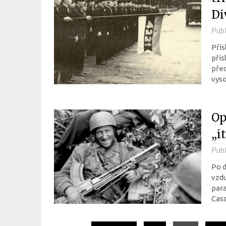
Di
Pub
Přís
přís
před
vyso
Op
„i
Pub
Po d
vzdu
para
Cass