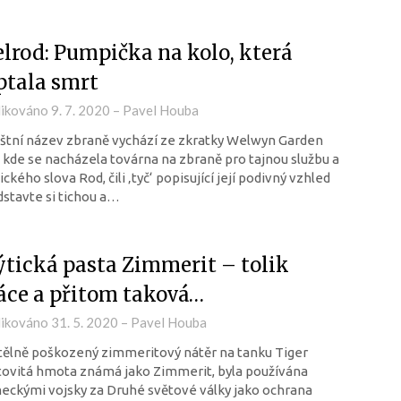
lrod: Pumpička na kolo, která
ptala smrt
likováno
9. 7. 2020
–
Pavel Houba
štní název zbraně vychází ze zkratky Welwyn Garden
, kde se nacházela továrna na zbraně pro tajnou službu a
ického slova Rod, čili ‚tyč‘ popisující její podivný vzhled
stavte si tichou a…
tická pasta Zimmerit – tolik
áce a přitom taková…
likováno
31. 5. 2020
–
Pavel Houba
tělně poškozený zimmeritový nátěr na tanku Tiger
ovitá hmota známá jako Zimmerit, byla používána
ckými vojsky za Druhé světové války jako ochrana