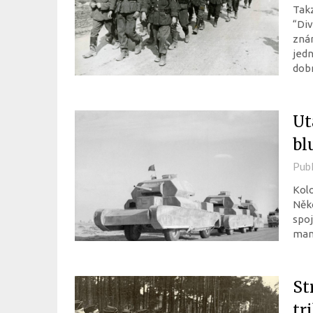
Takz
“Div
znám
jedn
dobr
Ut
bl
Pub
Kolo
Něko
spoj
man
St
tr