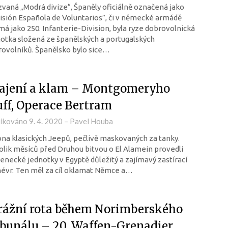
vaná „Modrá divize“, Španěly oficiálně označená jako
isión Española de Voluntarios”, či v německé armádě
á jako 250. Infanterie-Division, byla ryze dobrovolnická
otka složená ze španělských a portugalských
ovolníků. Španělsko bylo sice…
ajení a klam – Montgomeryho
uff, Operace Bertram
likováno
9. 4. 2020
–
Pavel Houba
na klasických Jeepů, pečlivě maskovaných za tanky.
lik měsíců před Druhou bitvou o El Alamein provedli
enecké jednotky v Egyptě důležitý a zajímavý zastírací
évr. Ten měl za cíl oklamat Němce a…
rážní rota během Norimberského
ibunálu – 20. Waffen-Grenadier