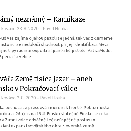
ámý neznámý – Kamikaze
likováno
23. 8. 2020
–
Pavel Houba
ud vás zajímá o jakou pistoli se jedná, tak vás zklameme.
historici se nedokáží shodnout při její identifikaci. Mezi
jné tipy řadíme exportní španělské pistole ‚Astra Model
Special‘ a velice…
tváře Země tisíce jezer – aneb
nsko v Pokračovací válce
likováno
2. 8. 2020
–
Pavel Houba
ká pěchota se přesouvá směrem k frontě. Poblíž města
nlinna, 26. června 1941 Finsko statečné Finsko se roku
 v Zimní válce odvážně, leč neúspěšně postavilo
esivní expanzi sovětského obra. Severská země…