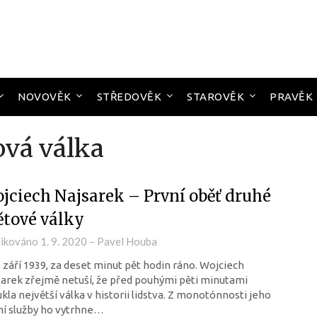
NOVOVĚK
STŘEDOVĚK
STAROVĚK
PRAVĚK
ová válka
jciech Najsarek – První oběť druhé
ětové války
likováno
1. 9. 2020
–
Pavel Houba
. září 1939, za deset minut pět hodin ráno. Wojciech
arek zřejmě netuší, že před pouhými pěti minutami
kla největší válka v historii lidstva. Z monotónnosti jeho
í služby ho vytrhne…