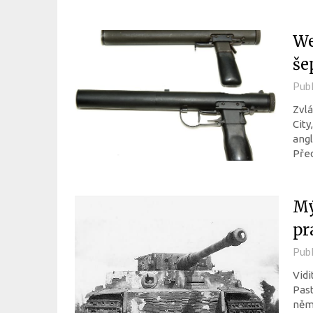
We
še
Pub
Zvlá
City
angl
Před
Mý
pr
Pub
Vidi
Past
něme