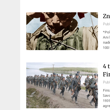
Zn
Pub
*Pok
Ani 
nadě
100 
4 
Fi
Pub
Fins
Savo
1939
agr