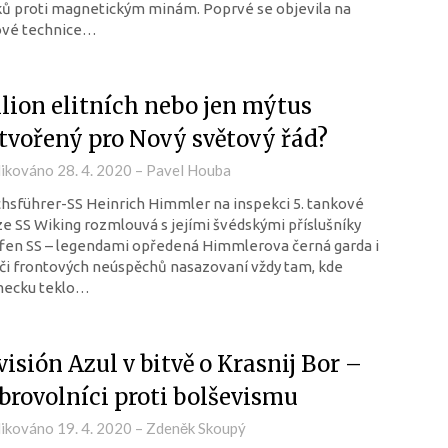
ů proti magnetickým minám. Poprvé se objevila na
ové technice…
lion elitních nebo jen mýtus
tvořený pro Nový světový řád?
likováno
28. 4. 2020
–
Pavel Houba
hsführer-SS Heinrich Himmler na inspekci 5. tankové
ze SS Wiking rozmlouvá s jejími švédskými příslušníky
fen SS – legendami opředená Himmlerova černá garda i
či frontových neúspěchů nasazovaní vždy tam, kde
ecku teklo…
visión Azul v bitvě o Krasnij Bor –
brovolníci proti bolševismu
likováno
19. 4. 2020
–
Zdeněk Skoupý