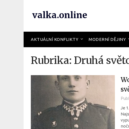
valka.online
AKTUÁLNÍ KONFLIKTY
MODERNÍ DĚJINY
Rubrika:
Druhá svět
Wo
sv
Pub
Je 1
Najs
vypu
nočn