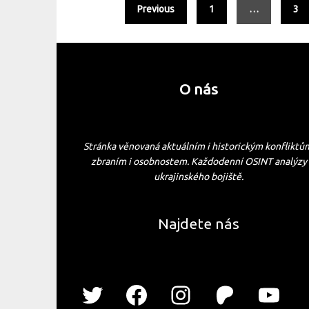
Previous
1
…
3
O nás
Stránka věnovaná aktuálním i historickým konfliktů
zbraním i osobnostem. Každodenní OSINT analýzy
ukrajinského bojiště.
Najdete nás